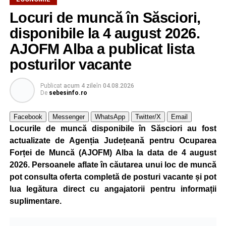
Locuri de muncă în Săsciori,
Potrivit unui comunicat al companiei, măsura va fi aplicată
gradual, în funcție de necesitățile sistemului energetic.
disponibile la 4 august 2026.
Reprezentanții Kronospan precizează că evoluția situației
AJOFM Alba a publicat lista
este monitorizată permanent, iar activitatea va reveni la
posturilor vacante
capacitate normală imediat ce condițiile vor permite.
Compania dă asigurări că oprirea temporară a unor linii
Publicat
acum 4 zile
în
04.08.2026
de producție nu va afecta livrările către clienți.
De
sebesinfo.ro
Kronospan se numără printre cei mai mari consumatori de
Facebook
Messenger
WhatsApp
Twitter/X
Email
energie electrică din România. O parte din necesarul
Locurile de muncă disponibile în Săsciori au fost
energetic este acoperită prin producția proprie de energie,
actualizate de Agenția Județeană pentru Ocuparea
realizată cu ajutorul panourilor fotovoltaice și al unităților
Forței de Muncă (AJOFM) Alba la data de 4 august
de cogenerare.
2026. Persoanele aflate în căutarea unui loc de muncă
pot consulta oferta completă de posturi vacante și pot
Reprezentanții companiei afirmă că vor continua
lua legătura direct cu angajatorii pentru informații
colaborarea cu autoritățile și operatorii din domeniul
suplimentare.
energetic pentru a contribui la depășirea perioadei dificile
și la menținerea stabilității Sistemului Energetic Național.