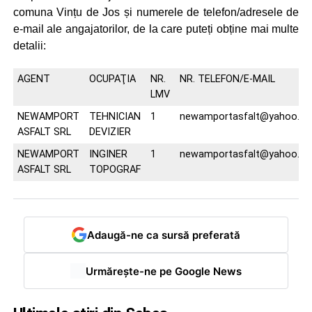
comuna Vințu de Jos și numerele de telefon/adresele de
e-mail ale angajatorilor, de la care puteți obține mai multe
detalii:
AGENT
OCUPAŢIA
NR.
NR. TELEFON/E-MAIL
LMV
NEWAMPORT
TEHNICIAN
1
newamportasfalt@yahoo.c
ASFALT SRL
DEVIZIER
NEWAMPORT
INGINER
1
newamportasfalt@yahoo.c
ASFALT SRL
TOPOGRAF
Adaugă-ne ca sursă preferată
Urmărește-ne pe Google News