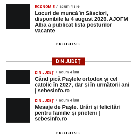
acum 4 zile
ECONOMIE
Locuri de muncă în Săsciori,
disponibile la 4 august 2026. AJOFM
Alba a publicat lista posturilor
vacante
PUBLICITATE
DIN JUDEȚ
acum 4 luni
DIN JUDEȚ
Când pică Paștele ortodox și cel
catolic în 2027, dar și în următorii ani
| sebesinfo.ro
acum 4 luni
DIN JUDEȚ
Mesaje de Paște. Urări și felicitări
pentru familie și prieteni |
sebesinfo.ro
PUBLICITATE