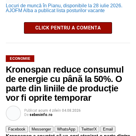
Locuri de muncă în Pianu, disponibile la 28 iulie 2026.
AJOFM Alba a publicat lista posturilor vacante
CLICK PENTRU A COMENTA
ECONOMIE
Kronospan reduce consumul
de energie cu până la 50%. O
parte din liniile de producție
vor fi oprite temporar
Publicat
acum 4 zile
în
04.08.2026
De
sebesinfo.ro
Facebook
Messenger
WhatsApp
Twitter/X
Email