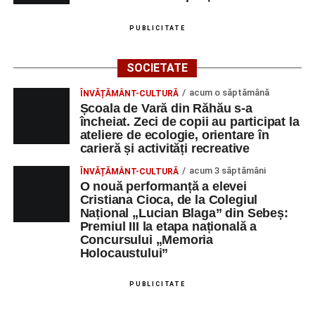
PUBLICITATE
SOCIETATE
acum o săptămână
ÎNVĂȚĂMÂNT-CULTURĂ
Școala de Vară din Răhău s-a
încheiat. Zeci de copii au participat la
ateliere de ecologie, orientare în
carieră și activități recreative
acum 3 săptămâni
ÎNVĂȚĂMÂNT-CULTURĂ
O nouă performanță a elevei
Cristiana Cioca, de la Colegiul
Național „Lucian Blaga” din Sebeș:
Premiul III la etapa națională a
Concursului „Memoria
Holocaustului”
PUBLICITATE