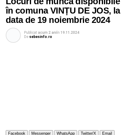
Locuri de muncă disponibile
în comuna VINȚU DE JOS, la
data de 19 noiembrie 2024
Publicat
acum 2 ani
în
19.11.2024
De
sebesinfo.ro
Facebook
Messenger
WhatsApp
Twitter/X
Email