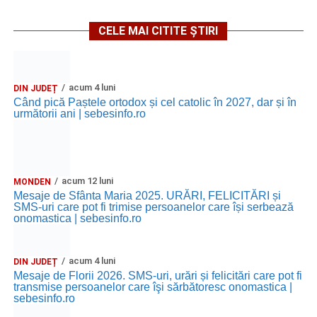
CELE MAI CITITE ȘTIRI
acum 4 luni
DIN JUDEȚ
Când pică Paștele ortodox și cel catolic în 2027, dar și în
următorii ani | sebesinfo.ro
acum 12 luni
MONDEN
Mesaje de Sfânta Maria 2025. URĂRI, FELICITĂRI și
SMS-uri care pot fi trimise persoanelor care își serbează
onomastica | sebesinfo.ro
acum 4 luni
DIN JUDEȚ
Mesaje de Florii 2026. SMS-uri, urări și felicitări care pot fi
transmise persoanelor care îşi sărbătoresc onomastica |
sebesinfo.ro