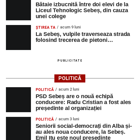
Bătaie izbucnită între doi elevi de la
Liceul Tehnologic Sebeș, din cauza
unei colege
acum 9 luni
ŞTIREA TA
La Sebeș, vulpile traverseaza strada
folosind trecerea de pietoni…
PUBLICITATE
POLITICĂ
acum 2 luni
POLITICĂ
PSD Sebeș are o nouă echipă
conducere: Radu Cristian a fost ales
președinte al organizației
acum 3 luni
POLITICĂ
Seniorii social-democrați din Alba și-
au ales noua conducere, la Sebeș.
Emil Itu este noul președinte