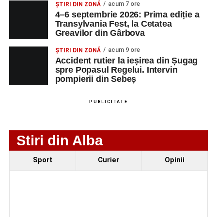
acum 7 ore
ȘTIRI DIN ZONĂ
MAIL
4–6 septembrie 2026: Prima ediție a
Transylvania Fest, la Cetatea
SC Maier
OPERATOR LA
1
0752826367
Greavilor din Gârbova
Technology Srl
MASINI-UNELTE
CU COMANDA
acum 9 ore
ȘTIRI DIN ZONĂ
NUMERICA
Accident rutier la ieșirea din Șugag
spre Popasul Regelui. Intervin
pompierii din Sebeș
Adaugă-ne ca sursă preferată
PUBLICITATE
Urmărește-ne pe Google News
Stiri din Alba
Ultimele știri din Sebeș
Sport
Curier
Opinii
4–6 septembrie 2026: Prima ediție a Transylvania
Fest, la Cetatea Greavilor din Gârbova
Accident rutier la ieșirea din Șugag spre Popasul