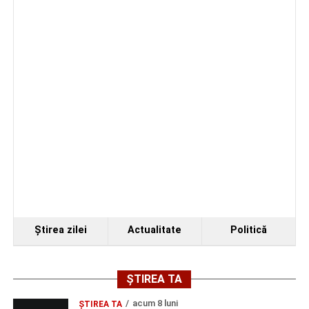
Regelui. Intervin pompierii din Sebeș
Biciclist de 70 de ani, rănit într-un accident rutier
produs pe strada Dorobanți din Sebeș
Facebook
Messenger
WhatsApp
Twitter/X
Email
Ştirea zilei
Actualitate
Politică
ȘTIREA TA
acum 8 luni
ŞTIREA TA