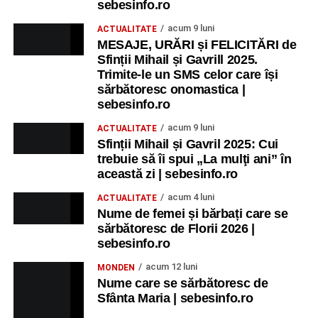
sebesinfo.ro
acum 9 luni
ACTUALITATE
MESAJE, URĂRI și FELICITĂRI de
Sfinții Mihail și Gavrill 2025.
Trimite-le un SMS celor care își
sărbătoresc onomastica |
sebesinfo.ro
acum 9 luni
ACTUALITATE
Sfinții Mihail și Gavril 2025: Cui
trebuie să îi spui „La mulţi ani” în
această zi | sebesinfo.ro
acum 4 luni
ACTUALITATE
Nume de femei și bărbați care se
sărbătoresc de Florii 2026 |
sebesinfo.ro
acum 12 luni
MONDEN
Nume care se sărbătoresc de
Sfânta Maria | sebesinfo.ro