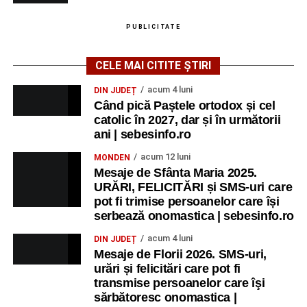
PUBLICITATE
CELE MAI CITITE ȘTIRI
acum 4 luni
DIN JUDEȚ
Când pică Paștele ortodox și cel
catolic în 2027, dar și în următorii
ani | sebesinfo.ro
acum 12 luni
MONDEN
Mesaje de Sfânta Maria 2025.
URĂRI, FELICITĂRI și SMS-uri care
pot fi trimise persoanelor care își
serbează onomastica | sebesinfo.ro
acum 4 luni
DIN JUDEȚ
Mesaje de Florii 2026. SMS-uri,
urări și felicitări care pot fi
transmise persoanelor care îşi
sărbătoresc onomastica |