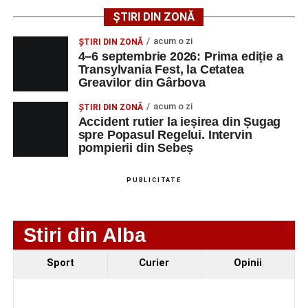
AGENT
OCUPAŢIA
NR.
NR.
ȘTIRI DIN ZONĂ
LMV
TELEFON/E-
MAIL
acum o zi
ȘTIRI DIN ZONĂ
4–6 septembrie 2026: Prima ediție a
SC Maier
OPERATOR LA
1
0752826367
Transylvania Fest, la Cetatea
Technology Srl
MASINI-UNELTE
Greavilor din Gârbova
CU COMANDA
NUMERICA
acum o zi
ȘTIRI DIN ZONĂ
Accident rutier la ieșirea din Șugag
spre Popasul Regelui. Intervin
pompierii din Sebeș
Adaugă-ne ca sursă preferată
PUBLICITATE
Urmărește-ne pe Google News
Stiri din Alba
Ultimele știri din Sebeș
Sport
Curier
Opinii
Femeie de 66 de ani, transportată în stare gravă la
spital după ce a fost lovită de o motocicletă pe
strada Dorobanți din Sebeș