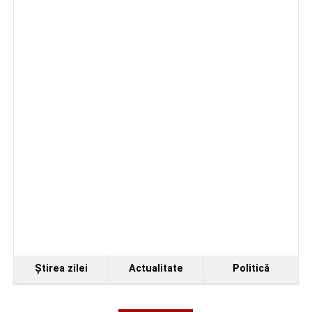
Accident pe strada Dorobanți din Sebeș: fermeie
de 66 de ani rănită grav, după ce a fost lovită de o
motocicletă
4–6 septembrie 2026: Prima ediție a Transylvania
Fest, la Cetatea Greavilor din Gârbova
Ştirea zilei
Actualitate
Politică