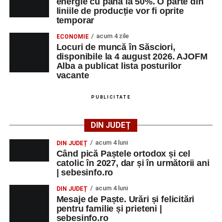
energie cu până la 50%. O parte din
liniile de producție vor fi oprite
temporar
acum 4 zile
ECONOMIE
Locuri de muncă în Săsciori,
disponibile la 4 august 2026. AJOFM
Alba a publicat lista posturilor
vacante
PUBLICITATE
DIN JUDEȚ
acum 4 luni
DIN JUDEȚ
Când pică Paștele ortodox și cel
catolic în 2027, dar și în următorii ani
| sebesinfo.ro
acum 4 luni
DIN JUDEȚ
Mesaje de Paște. Urări și felicitări
pentru familie și prieteni |
sebesinfo.ro