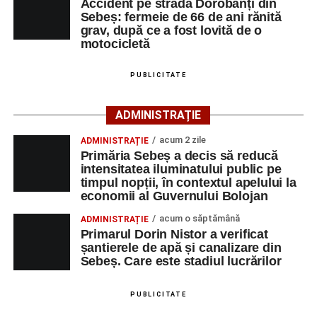
Fest, la Cetatea Greavilor din Gârbova
Accident pe strada Dorobanți din
disponibile accesând platforma oficială ANOFM,
Sebeș: fermeie de 66 de ani rănită
selectând
AJOFM Alba
, apoi secțiunea
„Persoane fizice
grav, după ce a fost lovită de o
– Locuri de muncă vacante”
. De asemenea, informații
motocicletă
pot fi obținute direct de la sediul AJOFM Alba sau de la
agenția teritorială de care aparține persoana aflată în
PUBLICITATE
căutarea unui loc de muncă.
ADMINISTRAȚIE
Lista publicată de AJOFM Alba include, pe lângă
denumirea posturilor vacante din Săsciori, și datele de
acum 2 zile
ADMINISTRAȚIE
Primăria Sebeș a decis să reducă
contact ale angajatorilor, precum numere de telefon și
intensitatea iluminatului public pe
adrese de e-mail, pentru ca persoanele interesate să
timpul nopții, în contextul apelului la
poată solicita detalii despre condițiile de angajare,
economii al Guvernului Bolojan
programul de lucru și procesul de recrutare.
acum o săptămână
ADMINISTRAȚIE
Primarul Dorin Nistor a verificat
Mai jos puteți consulta lista completă a locurilor de
șantierele de apă și canalizare din
muncă disponibile în comuna Săsciori la data de 4
Sebeș. Care este stadiul lucrărilor
august 2026, precum și datele de contact ale
angajatorilor:
PUBLICITATE