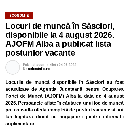
ECONOMIE
Potrivit unui comunicat al companiei, măsura va fi aplicată
Locuri de muncă în Săsciori,
gradual, în funcție de necesitățile sistemului energetic.
Reprezentanții Kronospan precizează că evoluția situației
disponibile la 4 august 2026.
este monitorizată permanent, iar activitatea va reveni la
AJOFM Alba a publicat lista
capacitate normală imediat ce condițiile vor permite.
posturilor vacante
Compania dă asigurări că oprirea temporară a unor linii
de producție nu va afecta livrările către clienți.
Publicat
acum 4 zile
în
04.08.2026
De
sebesinfo.ro
Kronospan se numără printre cei mai mari consumatori de
energie electrică din România. O parte din necesarul
Locurile de muncă disponibile în Săsciori au fost
energetic este acoperită prin producția proprie de energie,
actualizate de Agenția Județeană pentru Ocuparea
realizată cu ajutorul panourilor fotovoltaice și al unităților
Forței de Muncă (AJOFM) Alba la data de 4 august
de cogenerare.
2026. Persoanele aflate în căutarea unui loc de muncă
pot consulta oferta completă de posturi vacante și pot
Reprezentanții companiei afirmă că vor continua
lua legătura direct cu angajatorii pentru informații
colaborarea cu autoritățile și operatorii din domeniul
suplimentare.
energetic pentru a contribui la depășirea perioadei dificile