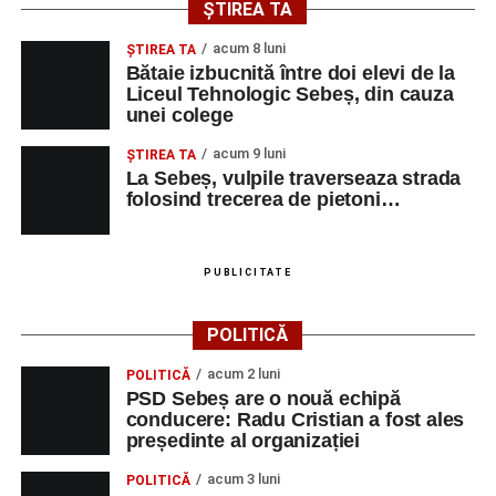
ȘTIREA TA
acum 8 luni
ŞTIREA TA
Bătaie izbucnită între doi elevi de la
Liceul Tehnologic Sebeș, din cauza
unei colege
acum 9 luni
ŞTIREA TA
La Sebeș, vulpile traverseaza strada
folosind trecerea de pietoni…
PUBLICITATE
POLITICĂ
acum 2 luni
POLITICĂ
PSD Sebeș are o nouă echipă
conducere: Radu Cristian a fost ales
președinte al organizației
acum 3 luni
POLITICĂ