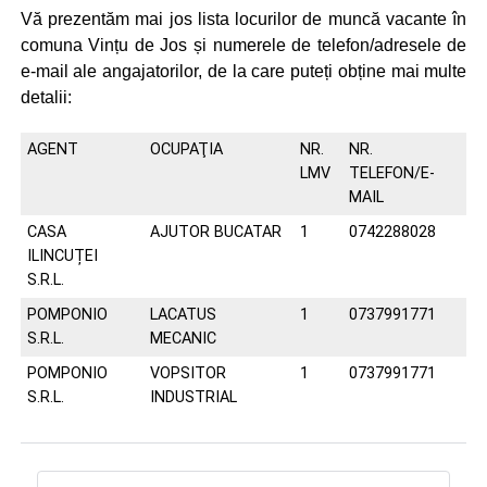
Vă prezentăm mai jos lista locurilor de muncă vacante în
comuna Vințu de Jos și numerele de telefon/adresele de
e-mail ale angajatorilor, de la care puteți obține mai multe
detalii:
AGENT
OCUPAŢIA
NR.
NR.
LMV
TELEFON/E-
MAIL
CASA
AJUTOR BUCATAR
1
0742288028
ILINCUȚEI
S.R.L.
POMPONIO
LACATUS
1
0737991771
S.R.L.
MECANIC
POMPONIO
VOPSITOR
1
0737991771
S.R.L.
INDUSTRIAL