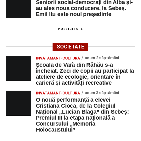
Seniorii social-democrați din Alba și-
au ales noua conducere, la Sebeș.
Emil Itu este noul președinte
PUBLICITATE
SOCIETATE
acum 2 săptămâni
ÎNVĂȚĂMÂNT-CULTURĂ
Școala de Vară din Răhău s-a
încheiat. Zeci de copii au participat la
ateliere de ecologie, orientare în
carieră și activități recreative
acum 3 săptămâni
ÎNVĂȚĂMÂNT-CULTURĂ
O nouă performanță a elevei
Cristiana Cioca, de la Colegiul
Național „Lucian Blaga” din Sebeș:
Premiul III la etapa națională a
Concursului „Memoria
Holocaustului”