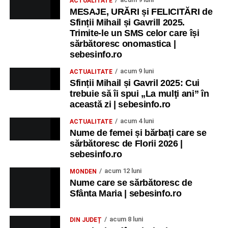
ACTUALITATE
MESAJE, URĂRI și FELICITĂRI de
Sfinții Mihail și Gavrill 2025.
Trimite-le un SMS celor care își
sărbătoresc onomastica |
sebesinfo.ro
acum 9 luni
ACTUALITATE
Sfinții Mihail și Gavril 2025: Cui
trebuie să îi spui „La mulţi ani” în
această zi | sebesinfo.ro
acum 4 luni
ACTUALITATE
Nume de femei și bărbați care se
sărbătoresc de Florii 2026 |
sebesinfo.ro
acum 12 luni
MONDEN
Nume care se sărbătoresc de
Sfânta Maria | sebesinfo.ro
acum 8 luni
DIN JUDEȚ