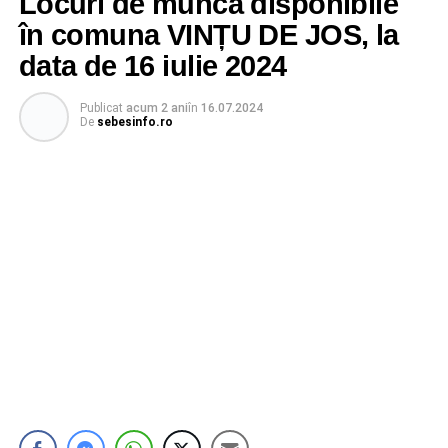
Locuri de muncă disponibile
în comuna VINȚU DE JOS, la
data de 16 iulie 2024
Publicat
acum 2 ani
în
16.07.2024
De
sebesinfo.ro