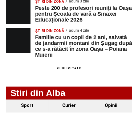
acum 3 zile
ȘTIRI DIN ZONĂ
Peste 200 de profesori reuniți la Oașa
SC Maier
OPERATOR LA
1
0752826367
pentru Școala de vară a Sinaxei
Technology Srl
MASINI-UNELTE
Educaționale 2026
CU COMANDA
NUMERICA
acum 4 zile
ȘTIRI DIN ZONĂ
Familie cu un copil de 2 ani, salvată
de jandarmii montani din Șugag după
ce s-a rătăcit în zona Oașa – Poiana
Muierii
Adaugă-ne ca sursă preferată
PUBLICITATE
Urmărește-ne pe Google News
Ultimele știri din Sebeș
Stiri din Alba
Biciclist de 70 de ani, rănit într-un accident rutier
Sport
Curier
Opinii
produs pe strada Dorobanți din Sebeș
Zilele Municipiului Sebeș 2026: zece zile de
spectacole, filme, sport și evenimente culturale, la
festivalul „Armonii în Sebeș”. Programul complet