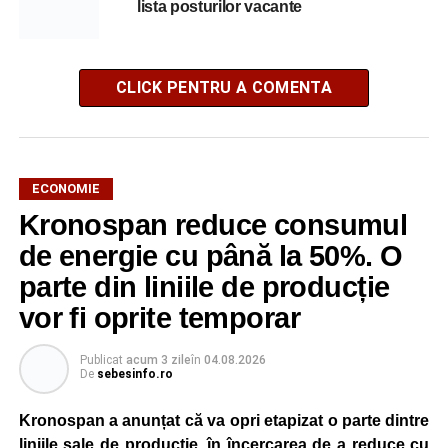
lista posturilor vacante
CLICK PENTRU A COMENTA
ECONOMIE
Kronospan reduce consumul
de energie cu până la 50%. O
parte din liniile de producție
vor fi oprite temporar
Publicat
acum 3 zile
în
04.08.2026
De
sebesinfo.ro
Kronospan a anunțat că va opri etapizat o parte dintre
liniile sale de producție, în încercarea de a reduce cu