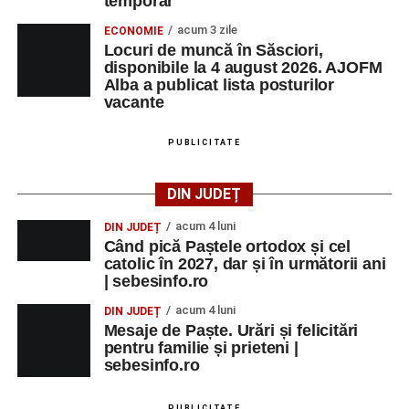
temporar
acum 3 zile
ECONOMIE
Locuri de muncă în Săsciori,
disponibile la 4 august 2026. AJOFM
Alba a publicat lista posturilor
vacante
PUBLICITATE
DIN JUDEȚ
acum 4 luni
DIN JUDEȚ
Când pică Paștele ortodox și cel
catolic în 2027, dar și în următorii ani
| sebesinfo.ro
acum 4 luni
DIN JUDEȚ
Mesaje de Paște. Urări și felicitări
pentru familie și prieteni |
sebesinfo.ro
PUBLICITATE