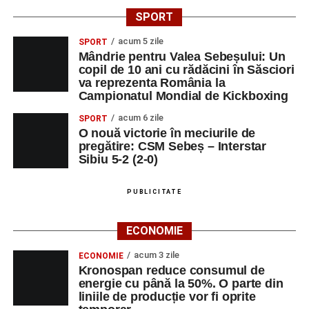
SPORT
acum 5 zile
SPORT
Mândrie pentru Valea Sebeșului: Un
copil de 10 ani cu rădăcini în Săsciori
va reprezenta România la
Campionatul Mondial de Kickboxing
acum 6 zile
SPORT
O nouă victorie în meciurile de
pregătire: CSM Sebeș – Interstar
Sibiu 5-2 (2-0)
PUBLICITATE
ECONOMIE
acum 3 zile
ECONOMIE
Kronospan reduce consumul de
energie cu până la 50%. O parte din
liniile de producție vor fi oprite