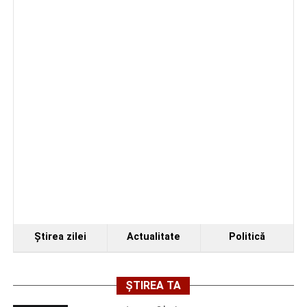
Primăria Sebeș a decis să reducă intensitatea
iluminatului public pe timpul nopții, în contextul
apelului la economii al Guvernului Bolojan
Ştirea zilei
Actualitate
Politică
ȘTIREA TA