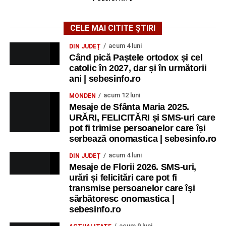
CELE MAI CITITE ȘTIRI
acum 4 luni
DIN JUDEȚ
Când pică Paștele ortodox și cel
catolic în 2027, dar și în următorii
ani | sebesinfo.ro
acum 12 luni
MONDEN
Mesaje de Sfânta Maria 2025.
URĂRI, FELICITĂRI și SMS-uri care
pot fi trimise persoanelor care își
serbează onomastica | sebesinfo.ro
acum 4 luni
DIN JUDEȚ
Mesaje de Florii 2026. SMS-uri,
urări și felicitări care pot fi
transmise persoanelor care îşi
sărbătoresc onomastica |
sebesinfo.ro
acum 9 luni