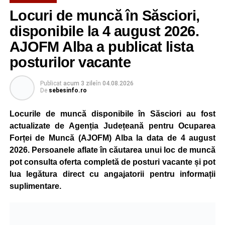
Potrivit unui comunicat al companiei, măsura va fi aplicată
Locuri de muncă în Săsciori,
gradual, în funcție de necesitățile sistemului energetic.
Reprezentanții Kronospan precizează că evoluția situației
disponibile la 4 august 2026.
este monitorizată permanent, iar activitatea va reveni la
AJOFM Alba a publicat lista
capacitate normală imediat ce condițiile vor permite.
posturilor vacante
Compania dă asigurări că oprirea temporară a unor linii
de producție nu va afecta livrările către clienți.
Publicat
acum 3 zile
în
04.08.2026
De
sebesinfo.ro
Kronospan se numără printre cei mai mari consumatori de
energie electrică din România. O parte din necesarul
Locurile de muncă disponibile în Săsciori au fost
energetic este acoperită prin producția proprie de energie,
actualizate de Agenția Județeană pentru Ocuparea
realizată cu ajutorul panourilor fotovoltaice și al unităților
Forței de Muncă (AJOFM) Alba la data de 4 august
de cogenerare.
2026. Persoanele aflate în căutarea unui loc de muncă
pot consulta oferta completă de posturi vacante și pot
Reprezentanții companiei afirmă că vor continua
lua legătura direct cu angajatorii pentru informații
colaborarea cu autoritățile și operatorii din domeniul
suplimentare.
energetic pentru a contribui la depășirea perioadei dificile
și la menținerea stabilității Sistemului Energetic Național.