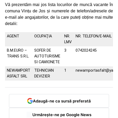
Vă prezentăm mai jos lista locurilor de muncă vacante în
comuna Vințu de Jos și numerele de telefon/adresele de
e-mail ale angajatorilor, de la care puteți obține mai multe
detalii:
AGENT
OCUPAŢIA
NR.
NR. TELEFON/E-MAIL
LMV
B.M.EURO –
SOFER DE
3
0742024245
TRANS S.R.L.
AUTOTURISME
SI CAMIONETE
NEWAMPORT
TEHNICIAN
1
newamportasfalt@yah
ASFALT SRL
DEVIZIER
Adaugă-ne ca sursă preferată
Urmărește-ne pe Google News