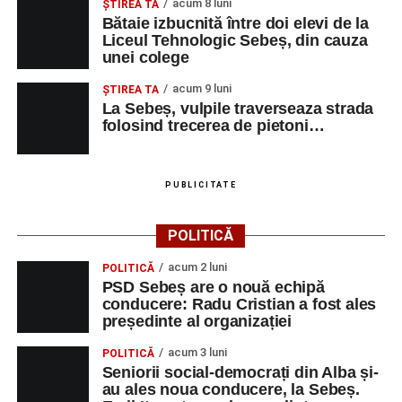
acum 8 luni
ŞTIREA TA
Bătaie izbucnită între doi elevi de la
Liceul Tehnologic Sebeș, din cauza
unei colege
acum 9 luni
ŞTIREA TA
La Sebeș, vulpile traverseaza strada
folosind trecerea de pietoni…
PUBLICITATE
POLITICĂ
acum 2 luni
POLITICĂ
PSD Sebeș are o nouă echipă
conducere: Radu Cristian a fost ales
președinte al organizației
acum 3 luni
POLITICĂ
Seniorii social-democrați din Alba și-
au ales noua conducere, la Sebeș.