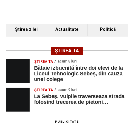
Ştirea zilei
Actualitate
Politică
ȘTIREA TA
acum 8 luni
ŞTIREA TA
Bătaie izbucnită între doi elevi de la
Liceul Tehnologic Sebeș, din cauza
unei colege
acum 9 luni
ŞTIREA TA
La Sebeș, vulpile traverseaza strada
folosind trecerea de pietoni…
PUBLICITATE