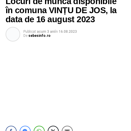
Locuri de muncă disponibile
în comuna VINȚU DE JOS, la
data de 16 august 2023
Publicat
acum 3 ani
în
16.08.2023
De
sebesinfo.ro