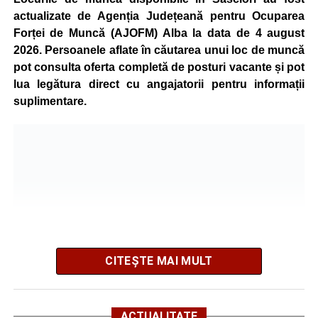
energetic este acoperită prin producția proprie de energie,
actualizate de Agenția Județeană pentru Ocuparea
realizată cu ajutorul panourilor fotovoltaice și al unităților
Forței de Muncă (AJOFM) Alba la data de 4 august
de cogenerare.
2026. Persoanele aflate în căutarea unui loc de muncă
pot consulta oferta completă de posturi vacante și pot
Reprezentanții companiei afirmă că vor continua
lua legătura direct cu angajatorii pentru informații
colaborarea cu autoritățile și operatorii din domeniul
suplimentare.
energetic pentru a contribui la depășirea perioadei dificile
și la menținerea stabilității Sistemului Energetic Național.
Adaugă-ne ca sursă preferată
Urmărește-ne pe Google News
CITEȘTE MAI MULT
Ultimele știri din Sebeș
Femeie de 66 de ani, transportată în stare gravă la
ACTUALITATE
spital după ce a fost lovită de o motocicletă pe