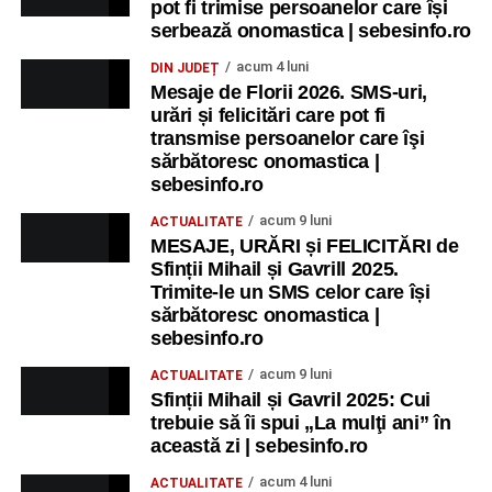
pot fi trimise persoanelor care își
serbează onomastica | sebesinfo.ro
acum 4 luni
DIN JUDEȚ
Mesaje de Florii 2026. SMS-uri,
urări și felicitări care pot fi
transmise persoanelor care îşi
sărbătoresc onomastica |
sebesinfo.ro
acum 9 luni
ACTUALITATE
MESAJE, URĂRI și FELICITĂRI de
Sfinții Mihail și Gavrill 2025.
Trimite-le un SMS celor care își
sărbătoresc onomastica |
sebesinfo.ro
acum 9 luni
ACTUALITATE
Sfinții Mihail și Gavril 2025: Cui
trebuie să îi spui „La mulţi ani” în
această zi | sebesinfo.ro
acum 4 luni
ACTUALITATE