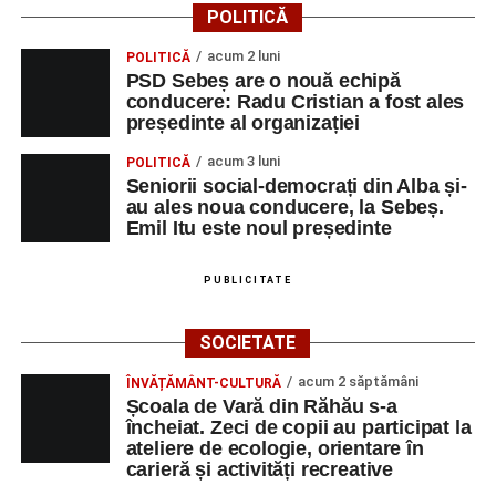
POLITICĂ
acum 2 luni
POLITICĂ
PSD Sebeș are o nouă echipă
conducere: Radu Cristian a fost ales
președinte al organizației
acum 3 luni
POLITICĂ
Seniorii social-democrați din Alba și-
au ales noua conducere, la Sebeș.
Emil Itu este noul președinte
PUBLICITATE
SOCIETATE
acum 2 săptămâni
ÎNVĂȚĂMÂNT-CULTURĂ
Școala de Vară din Răhău s-a
încheiat. Zeci de copii au participat la
ateliere de ecologie, orientare în
carieră și activități recreative