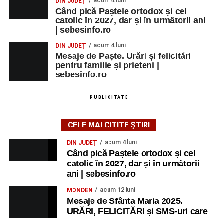
acum 4 luni
DIN JUDEȚ
Când pică Paștele ortodox și cel
catolic în 2027, dar și în următorii ani
| sebesinfo.ro
acum 4 luni
DIN JUDEȚ
Mesaje de Paște. Urări și felicitări
pentru familie și prieteni |
sebesinfo.ro
PUBLICITATE
CELE MAI CITITE ȘTIRI
acum 4 luni
DIN JUDEȚ
Când pică Paștele ortodox și cel
catolic în 2027, dar și în următorii
ani | sebesinfo.ro
acum 12 luni
MONDEN
Mesaje de Sfânta Maria 2025.
URĂRI, FELICITĂRI și SMS-uri care