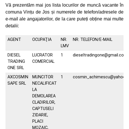
Vă prezentăm mai jos lista locurilor de muncă vacante în
comuna Vințu de Jos și numerele de telefon/adresele de
e-mail ale angajatorilor, de la care puteți obține mai multe
detalii:
AGENT
OCUPAŢIA
NR.
NR. TELEFON/E-MAIL
LMV
DIESEL
LUCRATOR
1
dieseltradingone@gmail.com
TRADING
COMERCIAL
ONE SRL
AXCOSMIN
MUNCITOR
1
cosmin_achimescu@yahoo.
SAPE SRL
NECALIFICAT
LA
DEMOLAREA
CLADIRILOR,
CAPTUSELI
ZIDARIE,
PLACI
MOZAIC,