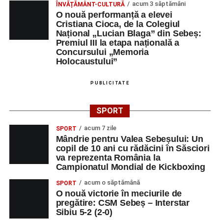
acum 3 săptămâni
ÎNVĂȚĂMÂNT-CULTURĂ
O nouă performanță a elevei
Cristiana Cioca, de la Colegiul
Național „Lucian Blaga” din Sebeș:
Premiul III la etapa națională a
Concursului „Memoria
Holocaustului”
PUBLICITATE
SPORT
acum 7 zile
SPORT
Mândrie pentru Valea Sebeșului: Un
copil de 10 ani cu rădăcini în Săsciori
va reprezenta România la
Campionatul Mondial de Kickboxing
acum o săptămână
SPORT
O nouă victorie în meciurile de
pregătire: CSM Sebeș – Interstar
Sibiu 5-2 (2-0)