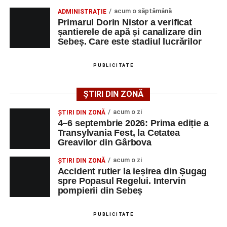
programul de lucru și procesul de recrutare.
acum o săptămână
ADMINISTRAȚIE
Primarul Dorin Nistor a verificat
Mai jos puteți consulta lista completă a locurilor de
șantierele de apă și canalizare din
muncă disponibile în comuna Săsciori la data de 4
Sebeș. Care este stadiul lucrărilor
august 2026, precum și datele de contact ale
angajatorilor:
PUBLICITATE
AGENT
OCUPAŢIA
NR.
NR.
ȘTIRI DIN ZONĂ
LMV
TELEFON/E-
MAIL
acum o zi
ȘTIRI DIN ZONĂ
4–6 septembrie 2026: Prima ediție a
SC Maier
OPERATOR LA
1
0752826367
Transylvania Fest, la Cetatea
Technology Srl
MASINI-UNELTE
Greavilor din Gârbova
CU COMANDA
NUMERICA
acum o zi
ȘTIRI DIN ZONĂ
Accident rutier la ieșirea din Șugag
spre Popasul Regelui. Intervin
pompierii din Sebeș
Adaugă-ne ca sursă preferată
PUBLICITATE