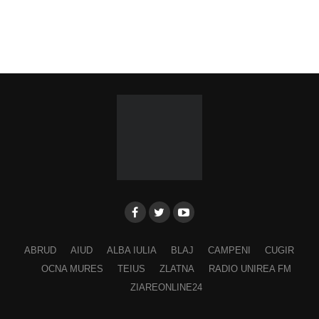
ABRUD
AIUD
ALBA IULIA
BLAJ
CAMPENI
CUGIR
OCNA MURES
TEIUS
ZLATNA
RADIO UNIREA FM
ZIAREONLINE24