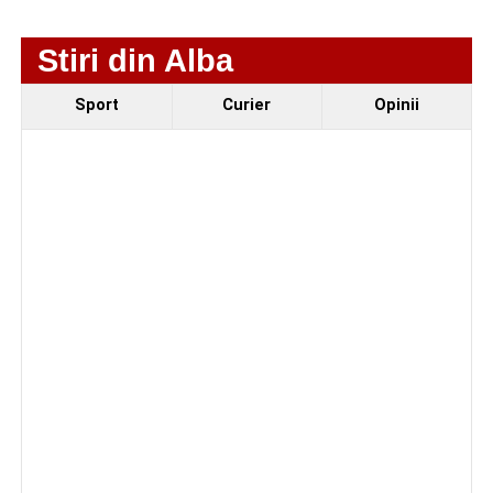
Urmărește-ne pe Google News
Stiri din Alba
Ultimele știri din Sebeș
Sport
Curier
Opinii
Femeie de 66 de ani, transportată în stare gravă la
spital după ce a fost lovită de o motocicletă pe
strada Dorobanți din Sebeș
Accident pe strada Dorobanți din Sebeș: fermeie
de 66 de ani rănită grav, după ce a fost lovită de o
motocicletă
4–6 septembrie 2026: Prima ediție a Transylvania
Fest, la Cetatea Greavilor din Gârbova