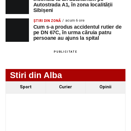
LMV
Autostrada A1, în zona localității
Sibișeni
TOOLS RENT PRO
MUNCITOR
1
0729399259
SRL
NECALIFICAT LA
acum 6 ore
ȘTIRI DIN ZONĂ
DEMOLAREA
Cum s-a produs accidentul rutier de
pe DN 67C, în urma căruia patru
CLADIRILOR,
persoane au ajuns la spital
CAPTUSELI
ZIDARIE, PLACI
MOZAIC,
PUBLICITATE
FAIANTA,
GRESIE,
PARCHET
Stiri din Alba
CXN MEGALUX
FAIANTAR
2
0729399259
CONSTRUCT SRL
Sport
Curier
Opinii
CXN MEGALUX
FIERAR
2
0729399259
CONSTRUCT SRL
BETONIST
CXN MEGALUX
DULGHER
2
0729399259
CONSTRUCT SRL
(EXCLUSIV
RESTAURATOR)