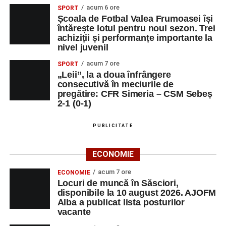
rutier de
acum 6 ore
SPORT
mărfuri
Școala de Fotbal Valea Frumoasei își
întărește lotul pentru noul sezon. Trei
DOZA DE
OPERATOR
1
0743515200
achiziții și performanțe importante la
SĂNĂTATE FORTE
INTRODUCERE,
nivel juvenil
S.R.L.
VALIDARE SI
PRELUCRARE
acum 7 ore
SPORT
DATE
„Leii”, la a doua înfrângere
consecutivă în meciurile de
DUPEX SRL
ȘEF BIROU
1
0258731066
pregătire: CFR Simeria – CSM Sebeș
TEHNIC
2-1 (0-1)
MALURA & RV SRL
SECRETARA
1
0759513510
PUBLICITATE
ECONOMIE
Adaugă-ne ca sursă preferată
acum 7 ore
ECONOMIE
Locuri de muncă în Săsciori,
Urmărește-ne pe Google News
disponibile la 10 august 2026. AJOFM
Alba a publicat lista posturilor
vacante
Ultimele știri din Sebeș