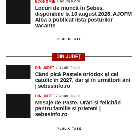
acum 8 ore
ECONOMIE
Locuri de muncă în Sebeș,
Incendiu la un autoturism pe Autostrada A1, în zona
disponibile la 10 august 2026. AJOFM
localității Sibișeni
Alba a publicat lista posturilor
vacante
Școala de Fotbal Valea Frumoasei își întărește
lotul pentru noul sezon. Trei achiziții și performanțe
PUBLICITATE
importante la nivel juvenil
Cum s-a produs accidentul rutier de pe DN 67C, în
DIN JUDEȚ
urma căruia patru persoane au ajuns la spital
acum 4 luni
DIN JUDEȚ
Când pică Paștele ortodox și cel
catolic în 2027, dar și în următorii ani
| sebesinfo.ro
Facebook
Messenger
WhatsApp
Twitter/X
Email
acum 4 luni
DIN JUDEȚ
Mesaje de Paște. Urări și felicitări
pentru familie și prieteni |
sebesinfo.ro
PUBLICITATE