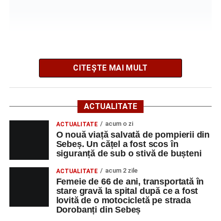
Mai jos puteți consulta lista completă a locurilor de
muncă disponibile în comuna Săsciori la data de 10
august 2026, precum și datele de contact ale
angajatorilor:
CITEȘTE MAI MULT
AGENT
OCUPAŢIA
NR.
NR.
LMV
TELEFON/E-
MAIL
ACTUALITATE
SC Maier
OPERATOR LA
1
0752826367
acum o zi
ACTUALITATE
Technology Srl
MASINI-UNELTE
O nouă viață salvată de pompierii din
AJOFM Alba a publicat lista locurilor de muncă vacante
CU COMANDA
Sebeș. Un cățel a fost scos în
din Municipiul Sebeș, valabilă la data de
10 august 2026
.
NUMERICA
siguranță de sub o stivă de bușteni
Oferta cuprinde posturi din mai multe domenii de
activitate, fiind adresată atât persoanelor cu experiență,
acum 2 zile
ACTUALITATE
Femeie de 66 de ani, transportată în
cât și celor aflate la început de carieră.
stare gravă la spital după ce a fost
Adaugă-ne ca sursă preferată
lovită de o motocicletă pe strada
Cei interesați pot consulta toate locurile de muncă
Dorobanți din Sebeș
disponibile accesând platforma oficială ANOFM,
Urmărește-ne pe Google News