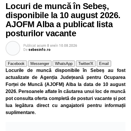
Locuri de muncă în Sebeș,
din comuna Săsciori, valabilă la data de
10 august 2026
.
Oferta cuprinde posturi din mai multe domenii de
disponibile la 10 august 2026.
activitate, fiind adresată atât persoanelor cu experiență,
AJOFM Alba a publicat lista
cât și celor aflate la început de carieră.
posturilor vacante
Cei interesați pot consulta toate locurile de muncă
disponibile accesând platforma oficială ANOFM,
Publicat
acum 8 ore
în
10.08.2026
De
sebesinfo.ro
selectând
AJOFM Alba
, apoi secțiunea
„Persoane fizice
– Locuri de muncă vacante”
. De asemenea, informații
Facebook
Messenger
WhatsApp
Twitter/X
Email
pot fi obținute direct de la sediul AJOFM Alba sau de la
Locurile de muncă disponibile în Sebeș au fost
agenția teritorială de care aparține persoana aflată în
actualizate de Agenția Județeană pentru Ocuparea
căutarea unui loc de muncă.
Forței de Muncă (AJOFM) Alba la data de 10 august
2026. Persoanele aflate în căutarea unui loc de muncă
Lista publicată de AJOFM Alba include, pe lângă
pot consulta oferta completă de posturi vacante și pot
denumirea posturilor vacante din Săsciori, și datele de
lua legătura direct cu angajatorii pentru informații
contact ale angajatorilor, precum numere de telefon și
suplimentare.
adrese de e-mail, pentru ca persoanele interesate să
poată solicita detalii despre condițiile de angajare,
programul de lucru și procesul de recrutare.