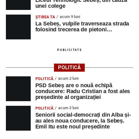
Liceul Tehnologic Sebeș, din cauza
unei colege
SRL
BUCATAR
SAVINI DUE SRL
CONTROLOR
1
0752199005
acum 9 luni
ŞTIREA TA
CALITATE
La Sebeș, vulpile traverseaza strada
folosind trecerea de pietoni…
BELLA ARTE ADDA
MAROCHINER-
5
0745580122
SRL
CONFECTIONER
MAROCHINARIE,
PUBLICITATE
DUPA
COMANDA
POLITICĂ
CONSTRUCŢII ŞI
MUNCITOR
1
0358401269
SERVICII SRL
NECALIFICAT LA
acum 2 luni
POLITICĂ
ASAMBLAREA,
PSD Sebeș are o nouă echipă
MONTAREA
conducere: Radu Cristian a fost ales
președinte al organizației
PIESELOR
SC SALV METAL
MASINIST LA
1
0742212382
acum 3 luni
POLITICĂ
SRL
MASINI
Seniorii social-democrați din Alba și-
au ales noua conducere, la Sebeș.
SPECIALE DE
Emil Itu este noul președinte
ASCHIERE
TRIMODA SRL
VÂNZATOR
1
0755461400