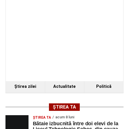
TECHNOCRAFT
PROIECTANT
1
0743348650
SYSTEMS SRL
INGINER
MECANIC
KLOOS DEAL S.R.L.
MANIPULANT
3
0747635467
MARFURI
GOOD FOOD &
AJUTOR
2
office@daciahotel
HOSTING SRL
BUCATAR
EUROSPEED MANY
Conducător
1
0741459052
SRL
auto transport
rutier de
mărfuri
SAVINI DUE SRL
ELECTRICIAN
1
0752199005
Ştirea zilei
Actualitate
Politică
DE
ÎNTRETINERE
SI REPARATII
ȘTIREA TA
SAVINI DUE SRL
LACATUS
1
0752199005
acum 8 luni
ŞTIREA TA
MECANIC
Bătaie izbucnită între doi elevi de la
BOSFOR DONER
AJUTOR
1
0743455963