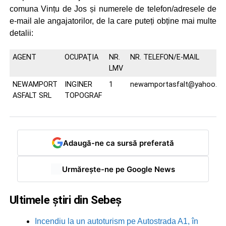
comuna Vințu de Jos și numerele de telefon/adresele de
e-mail ale angajatorilor, de la care puteți obține mai multe
detalii:
AGENT
OCUPAŢIA
NR.
NR. TELEFON/E-MAIL
LMV
NEWAMPORT
INGINER
1
newamportasfalt@yahoo.c
ASFALT SRL
TOPOGRAF
Adaugă-ne ca sursă preferată
Urmărește-ne pe Google News
Ultimele știri din Sebeș
Incendiu la un autoturism pe Autostrada A1, în