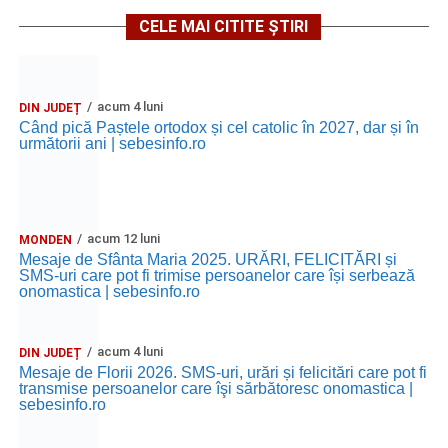
CELE MAI CITITE ȘTIRI
acum 4 luni
DIN JUDEȚ
Când pică Paștele ortodox și cel catolic în 2027, dar și în
următorii ani | sebesinfo.ro
acum 12 luni
MONDEN
Mesaje de Sfânta Maria 2025. URĂRI, FELICITĂRI și
SMS-uri care pot fi trimise persoanelor care își serbează
onomastica | sebesinfo.ro
acum 4 luni
DIN JUDEȚ
Mesaje de Florii 2026. SMS-uri, urări și felicitări care pot fi
transmise persoanelor care îşi sărbătoresc onomastica |
sebesinfo.ro