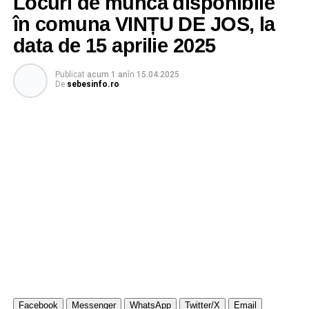
Locuri de muncă disponibile
în comuna VINȚU DE JOS, la
data de 15 aprilie 2025
Publicat
acum 1 an
în
15.04.2025
De
sebesinfo.ro
Facebook
Messenger
WhatsApp
Twitter/X
Email