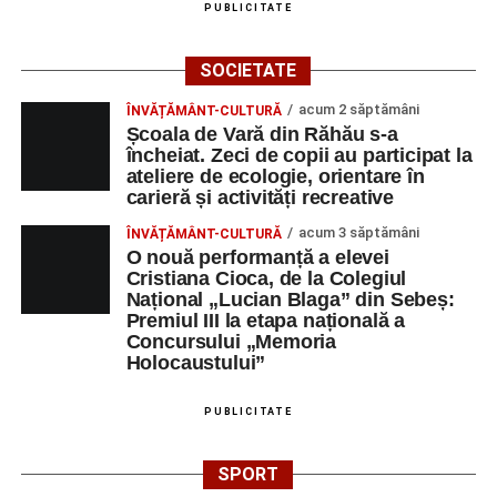
PUBLICITATE
CONSTRUCŢII ŞI
ASISTENT
1
0358401269
SERVICII SRL
MANAGER
SOCIETATE
SOCIETATEA DE
INGINER
1
0258806442
acum 2 săptămâni
ÎNVĂȚĂMÂNT-CULTURĂ
PRODUCERE A
CONSTRUCTII
Școala de Vară din Răhău s-a
ENERGIEI
HIDROTEHNICE
încheiat. Zeci de copii au participat la
ELECTRICE IN
ateliere de ecologie, orientare în
HIDROCENTRALE
carieră și activități recreative
„HIDROELECTRICA”
acum 3 săptămâni
SA BUCURESTI
ÎNVĂȚĂMÂNT-CULTURĂ
O nouă performanță a elevei
SUCURSALA
Cristiana Cioca, de la Colegiul
HIDROCENTRALE
Național „Lucian Blaga” din Sebeș:
SEBES
Premiul III la etapa națională a
Concursului „Memoria
DUPEX SRL
OPERATOR LA
1
0258731066
Holocaustului”
MASINI-UNELTE
CU COMANDA
PUBLICITATE
NUMERICA
MAG GABI LINE
Conducător
1
0769232840
SPORT
auto transport