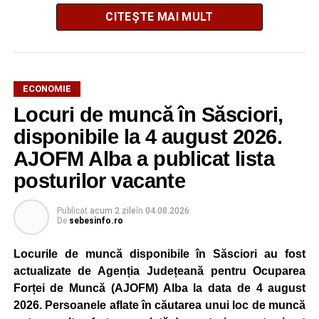
CITEȘTE MAI MULT
ECONOMIE
Potrivit unui comunicat al companiei, măsura va fi aplicată
Locuri de muncă în Săsciori,
gradual, în funcție de necesitățile sistemului energetic.
Reprezentanții Kronospan precizează că evoluția situației
disponibile la 4 august 2026.
este monitorizată permanent, iar activitatea va reveni la
AJOFM Alba a publicat lista
capacitate normală imediat ce condițiile vor permite.
posturilor vacante
Compania dă asigurări că oprirea temporară a unor linii
de producție nu va afecta livrările către clienți.
Publicat
acum 2 zile
în
04.08.2026
De
sebesinfo.ro
Kronospan se numără printre cei mai mari consumatori de
energie electrică din România. O parte din necesarul
Locurile de muncă disponibile în Săsciori au fost
energetic este acoperită prin producția proprie de energie,
actualizate de Agenția Județeană pentru Ocuparea
realizată cu ajutorul panourilor fotovoltaice și al unităților
Forței de Muncă (AJOFM) Alba la data de 4 august
de cogenerare.
2026. Persoanele aflate în căutarea unui loc de muncă