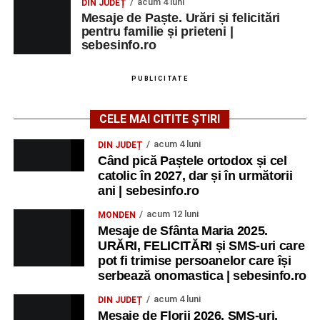
acum 4 luni
DIN JUDEȚ
Mesaje de Paște. Urări și felicitări
pentru familie și prieteni |
sebesinfo.ro
PUBLICITATE
CELE MAI CITITE ȘTIRI
acum 4 luni
DIN JUDEȚ
Când pică Paștele ortodox și cel
catolic în 2027, dar și în următorii
ani | sebesinfo.ro
acum 12 luni
MONDEN
Mesaje de Sfânta Maria 2025.
URĂRI, FELICITĂRI și SMS-uri care
pot fi trimise persoanelor care își
serbează onomastica | sebesinfo.ro
acum 4 luni
DIN JUDEȚ
Mesaje de Florii 2026. SMS-uri,