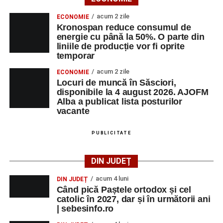
acum 2 zile
ECONOMIE
Kronospan reduce consumul de
energie cu până la 50%. O parte din
liniile de producție vor fi oprite
temporar
acum 2 zile
ECONOMIE
Locuri de muncă în Săsciori,
disponibile la 4 august 2026. AJOFM
Alba a publicat lista posturilor
vacante
PUBLICITATE
DIN JUDEȚ
acum 4 luni
DIN JUDEȚ
Când pică Paștele ortodox și cel
catolic în 2027, dar și în următorii ani
| sebesinfo.ro