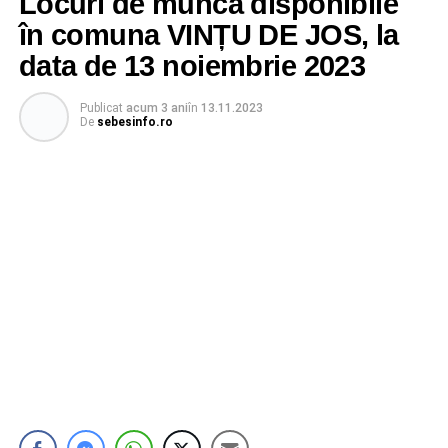
Locuri de muncă disponibile
în comuna VINȚU DE JOS, la
data de 13 noiembrie 2023
Publicat
acum 3 ani
în
13.11.2023
De
sebesinfo.ro