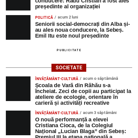
conducere: Radu Cristian a fost ales
președinte al organizației
acum 2 luni
POLITICĂ
Seniorii social-democrați din Alba și-
au ales noua conducere, la Sebeș.
Emil Itu este noul președinte
PUBLICITATE
SOCIETATE
acum o săptămână
ÎNVĂȚĂMÂNT-CULTURĂ
Școala de Vară din Răhău s-a
încheiat. Zeci de copii au participat la
ateliere de ecologie, orientare în
carieră și activități recreative
acum 3 săptămâni
ÎNVĂȚĂMÂNT-CULTURĂ
O nouă performanță a elevei
Cristiana Cioca, de la Colegiul
Național „Lucian Blaga” din Sebeș:
Premiul III la etapa națională a