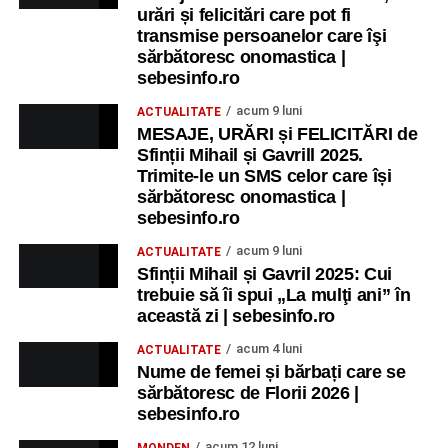
urări și felicitări care pot fi
transmise persoanelor care îşi
sărbătoresc onomastica |
sebesinfo.ro
acum 9 luni
ACTUALITATE
MESAJE, URĂRI și FELICITĂRI de
Sfinții Mihail și Gavrill 2025.
Trimite-le un SMS celor care își
sărbătoresc onomastica |
sebesinfo.ro
acum 9 luni
ACTUALITATE
Sfinții Mihail și Gavril 2025: Cui
trebuie să îi spui „La mulţi ani” în
această zi | sebesinfo.ro
acum 4 luni
ACTUALITATE
Nume de femei și bărbați care se
sărbătoresc de Florii 2026 |
sebesinfo.ro
acum 12 luni