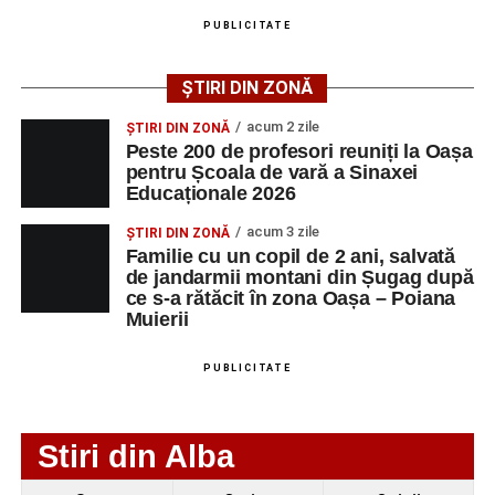
august 2026, precum și datele de contact ale
PUBLICITATE
angajatorilor:
ȘTIRI DIN ZONĂ
AGENT
OCUPAŢIA
NR.
NR.
LMV
TELEFON/E-
acum 2 zile
ȘTIRI DIN ZONĂ
MAIL
Peste 200 de profesori reuniți la Oașa
pentru Școala de vară a Sinaxei
SC Maier
OPERATOR LA
1
0752826367
Educaționale 2026
Technology Srl
MASINI-UNELTE
CU COMANDA
acum 3 zile
ȘTIRI DIN ZONĂ
NUMERICA
Familie cu un copil de 2 ani, salvată
de jandarmii montani din Șugag după
ce s-a rătăcit în zona Oașa – Poiana
Muierii
Adaugă-ne ca sursă preferată
PUBLICITATE
Urmărește-ne pe Google News
Stiri din Alba
Ultimele știri din Sebeș