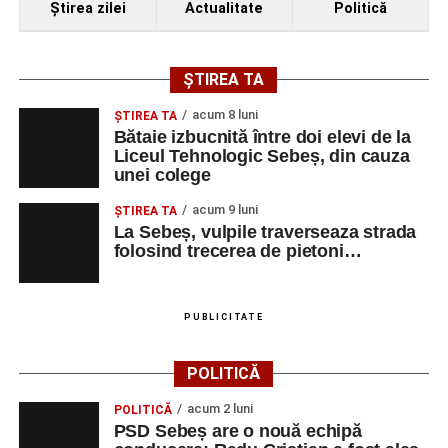
Ştirea zilei
Actualitate
Politică
ȘTIREA TA
acum 8 luni
ŞTIREA TA
Bătaie izbucnită între doi elevi de la
Liceul Tehnologic Sebeș, din cauza
unei colege
acum 9 luni
ŞTIREA TA
La Sebeș, vulpile traverseaza strada
folosind trecerea de pietoni…
PUBLICITATE
POLITICĂ
acum 2 luni
POLITICĂ
PSD Sebeș are o nouă echipă