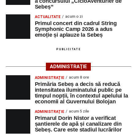
a concursului „CicloAventurier de
cât și celor aflate la început de carieră.
de Sebeș”
Sebeș”
Primul concert din cadrul String Symphonic Camp
acum o zi
Cei interesați pot consulta toate locurile de muncă
ACTUALITATE
2026 a adus emoție și aplauze la Sebeș
Primul concert din cadrul String
disponibile accesând platforma oficială ANOFM,
Symphonic Camp 2026 a adus
selectând
AJOFM Alba
, apoi secțiunea
„Persoane fizice
emoție și aplauze la Sebeș
– Locuri de muncă vacante”
. De asemenea, informații
pot fi obținute direct de la sediul AJOFM Alba sau de la
PUBLICITATE
agenția teritorială de care aparține persoana aflată în
căutarea unui loc de muncă.
ADMINISTRAȚIE
Lista publicată de AJOFM Alba include, pe lângă
acum 8 ore
ADMINISTRAȚIE
denumirea posturilor vacante din Săsciori, și datele de
Primăria Sebeș a decis să reducă
contact ale angajatorilor, precum numere de telefon și
intensitatea iluminatului public pe
timpul nopții, în contextul apelului la
adrese de e-mail, pentru ca persoanele interesate să
economii al Guvernului Bolojan
poată solicita detalii despre condițiile de angajare,
programul de lucru și procesul de recrutare.
acum 5 zile
ADMINISTRAȚIE
Primarul Dorin Nistor a verificat
șantierele de apă și canalizare din
Mai jos puteți consulta lista completă a locurilor de
Sebeș. Care este stadiul lucrărilor
muncă disponibile în comuna Săsciori la data de 4