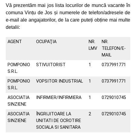
Vă prezentăm mai jos lista locurilor de muncă vacante în
comuna Vințu de Jos și numerele de telefon/adresele de
e-mail ale angajatorilor, de la care puteți obține mai multe
detalii:
AGENT
OCUPAŢIA
NR.
NR.
LMV
TELEFON/E-
MAIL
POMPONIO
STIVUITORIST
1
0737991771
S.R.L.
POMPONIO
VOPSITOR INDUSTRIAL
1
0737991771
S.R.L.
ASOCIATIA
INFIRMIER/INFIRMIERA
1
0729010745
SINZIENE
ASOCIATIA
ÎNGRIJITOARE LA
2
0729010745
SINZIENE
UNITATI DE OCROTIRE
SOCIALA SI SANITARA