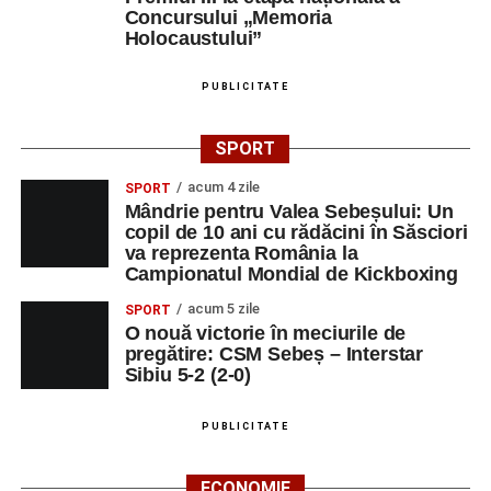
Concursului „Memoria
Holocaustului”
PUBLICITATE
SPORT
acum 4 zile
SPORT
Mândrie pentru Valea Sebeșului: Un
copil de 10 ani cu rădăcini în Săsciori
va reprezenta România la
Campionatul Mondial de Kickboxing
acum 5 zile
SPORT
O nouă victorie în meciurile de
pregătire: CSM Sebeș – Interstar
Sibiu 5-2 (2-0)
PUBLICITATE
ECONOMIE