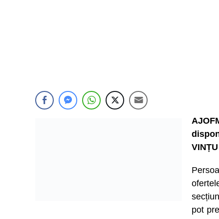
AJOFM
dispon
VINȚU
Persoa
ofert
secțiu
pot pre