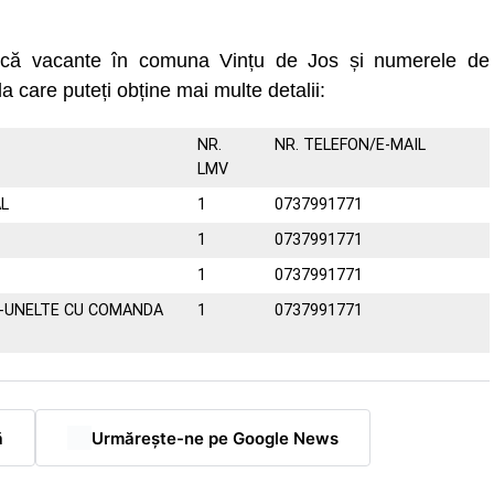
uncă vacante în comuna Vințu de Jos și numerele de
la care puteți obține mai multe detalii:
NR.
NR. TELEFON/E-MAIL
LMV
AL
1
0737991771
1
0737991771
1
0737991771
I-UNELTE CU COMANDA
1
0737991771
ă
Urmărește-ne pe Google News