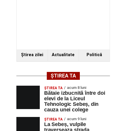
Ştirea zilei
Actualitate
Politică
ȘTIREA TA
acum 8 luni
ŞTIREA TA
Bătaie izbucnită între doi
elevi de la Liceul
Tehnologic Sebeș, din
cauza unei colege
acum 9 luni
ŞTIREA TA
La Sebeș, vulpile
traverseaza strada