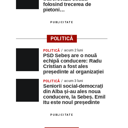
folosind trecerea de
pietoni…
PUBLICITATE
POLITICĂ
acum 2 luni
POLITICĂ
PSD Sebeș are o nouă
echipă conducere: Radu
Cristian a fost ales
președinte al organizației
acum 3 luni
POLITICĂ
Seniorii social-democrați
din Alba și-au ales noua
conducere, la Sebeș. Emil
Itu este noul președinte
PUBLICITATE