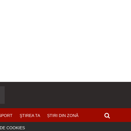
SPORT
ŞTIREA TA
ȘTIRI DIN ZONĂ
 DE COOKIES