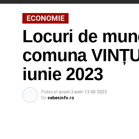
ECONOMIE
Locuri de munc
comuna VINȚU 
iunie 2023
Publicat
acum 3 ani
în
13.06.2023
De
sebesinfo.ro