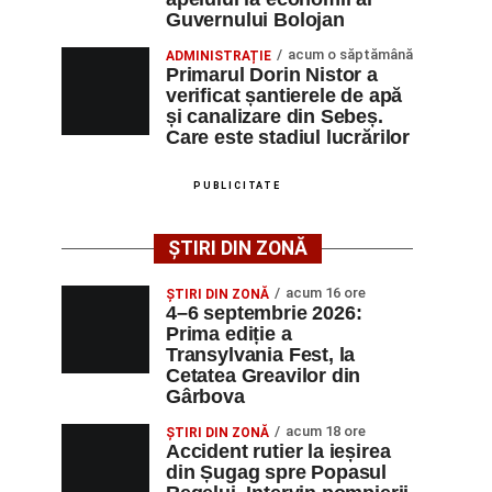
Guvernului Bolojan
acum o săptămână
ADMINISTRAȚIE
Primarul Dorin Nistor a
verificat șantierele de apă
și canalizare din Sebeș.
Care este stadiul lucrărilor
PUBLICITATE
ȘTIRI DIN ZONĂ
acum 16 ore
ȘTIRI DIN ZONĂ
4–6 septembrie 2026:
Prima ediție a
Transylvania Fest, la
Cetatea Greavilor din
Gârbova
acum 18 ore
ȘTIRI DIN ZONĂ
Accident rutier la ieșirea
din Șugag spre Popasul