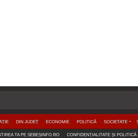
AȚIE
DIN JUDEȚ
ECONOMIE
POLITICĂ
SOCIETATE
ȘTIREA TA PE SEBEȘINFO.RO
CONFIDENȚIALITATE ȘI POLITICĂ