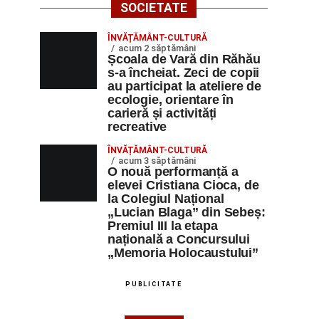
SOCIETATE
ÎNVĂȚĂMÂNT-CULTURĂ
acum 2 săptămâni
Școala de Vară din Răhău
s-a încheiat. Zeci de copii
au participat la ateliere de
ecologie, orientare în
carieră și activități
recreative
ÎNVĂȚĂMÂNT-CULTURĂ
acum 3 săptămâni
O nouă performanță a
elevei Cristiana Cioca, de
la Colegiul Național
„Lucian Blaga” din Sebeș:
Premiul III la etapa
națională a Concursului
„Memoria Holocaustului”
PUBLICITATE