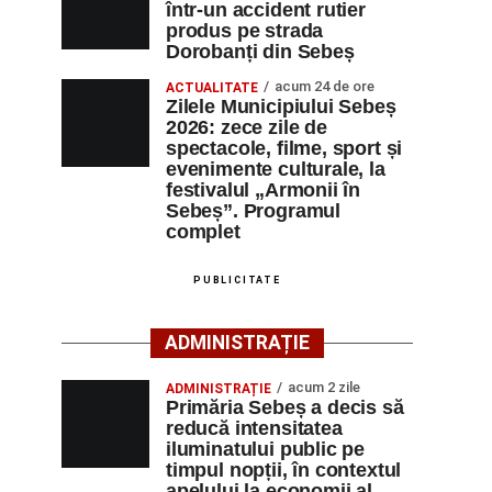
într-un accident rutier
produs pe strada
Dorobanți din Sebeș
acum 24 de ore
ACTUALITATE
Zilele Municipiului Sebeș
2026: zece zile de
spectacole, filme, sport și
evenimente culturale, la
festivalul „Armonii în
Sebeș”. Programul
complet
PUBLICITATE
ADMINISTRAȚIE
acum 2 zile
ADMINISTRAȚIE
Primăria Sebeș a decis să
reducă intensitatea
iluminatului public pe
timpul nopții, în contextul
apelului la economii al