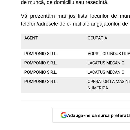
de muncă, de domiciliu sau resedintă.
Vă prezentăm mai jos lista locurilor de m
telefon/adresele de e-mail ale angajatorilor, de 
AGENT
OCUPAŢIA
POMPONIO S.R.L.
VOPSITOR INDUSTRI
POMPONIO S.R.L.
LACATUS MECANIC
POMPONIO S.R.L.
LACATUS MECANIC
POMPONIO S.R.L.
OPERATOR LA MASIN
NUMERICA
Adaugă-ne ca sursă preferat