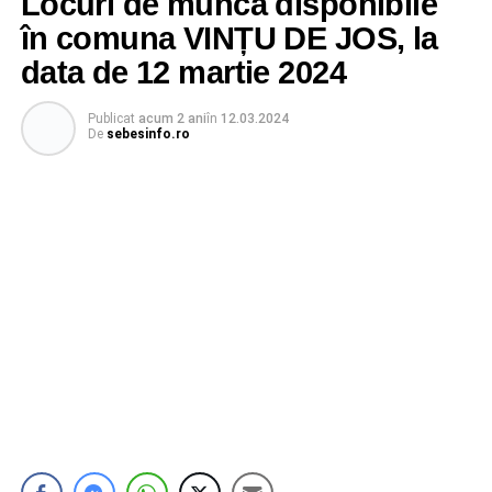
Locuri de muncă disponibile
în comuna VINȚU DE JOS, la
data de 12 martie 2024
Publicat
acum 2 ani
în
12.03.2024
De
sebesinfo.ro