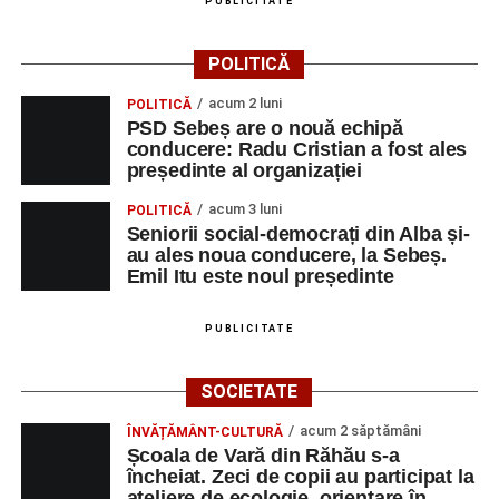
PUBLICITATE
POLITICĂ
acum 2 luni
POLITICĂ
PSD Sebeș are o nouă echipă
conducere: Radu Cristian a fost ales
președinte al organizației
acum 3 luni
POLITICĂ
Seniorii social-democrați din Alba și-
au ales noua conducere, la Sebeș.
Emil Itu este noul președinte
PUBLICITATE
SOCIETATE
acum 2 săptămâni
ÎNVĂȚĂMÂNT-CULTURĂ
Școala de Vară din Răhău s-a
încheiat. Zeci de copii au participat la
ateliere de ecologie, orientare în