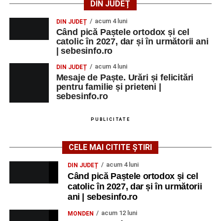
DIN JUDEȚ
acum 4 luni
DIN JUDEȚ
Când pică Paștele ortodox și cel
catolic în 2027, dar și în următorii ani
| sebesinfo.ro
acum 4 luni
DIN JUDEȚ
Mesaje de Paște. Urări și felicitări
pentru familie și prieteni |
sebesinfo.ro
PUBLICITATE
CELE MAI CITITE ȘTIRI
acum 4 luni
DIN JUDEȚ
Când pică Paștele ortodox și cel
catolic în 2027, dar și în următorii
ani | sebesinfo.ro
acum 12 luni
MONDEN