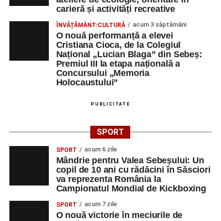
carieră și activități recreative
acum 3 săptămâni
ÎNVĂȚĂMÂNT-CULTURĂ
O nouă performanță a elevei
Cristiana Cioca, de la Colegiul
Național „Lucian Blaga” din Sebeș:
Premiul III la etapa națională a
Concursului „Memoria
Holocaustului”
PUBLICITATE
SPORT
acum 6 zile
SPORT
Mândrie pentru Valea Sebeșului: Un
copil de 10 ani cu rădăcini în Săsciori
va reprezenta România la
Campionatul Mondial de Kickboxing
acum 7 zile
SPORT
O nouă victorie în meciurile de