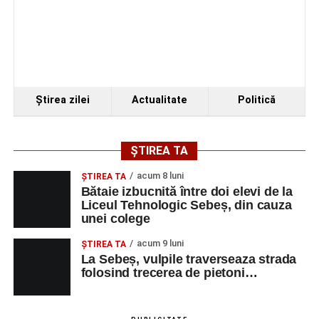
Ştirea zilei
Actualitate
Politică
ȘTIREA TA
acum 8 luni
ŞTIREA TA
Bătaie izbucnită între doi elevi de la
Liceul Tehnologic Sebeș, din cauza
unei colege
acum 9 luni
ŞTIREA TA
La Sebeș, vulpile traverseaza strada
folosind trecerea de pietoni…