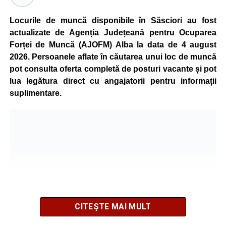
Kronospan se numără printre cei mai mari consumatori de
energie electrică din România. O parte din necesarul
Locurile de muncă disponibile în Săsciori au fost
energetic este acoperită prin producția proprie de energie,
actualizate de Agenția Județeană pentru Ocuparea
realizată cu ajutorul panourilor fotovoltaice și al unităților
Forței de Muncă (AJOFM) Alba la data de 4 august
de cogenerare.
2026. Persoanele aflate în căutarea unui loc de muncă
pot consulta oferta completă de posturi vacante și pot
Reprezentanții companiei afirmă că vor continua
lua legătura direct cu angajatorii pentru informații
colaborarea cu autoritățile și operatorii din domeniul
suplimentare.
energetic pentru a contribui la depășirea perioadei dificile
și la menținerea stabilității Sistemului Energetic Național.
Adaugă-ne ca sursă preferată
Urmărește-ne pe Google News
CITEȘTE MAI MULT
Ultimele știri din Sebeș