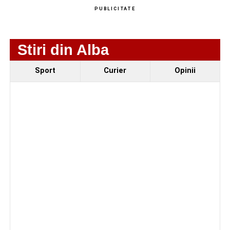
PUBLICITATE
Urmărește-ne pe Google News
Stiri din Alba
Ultimele știri din Sebeș
Sport
Curier
Opinii
Femeie de 66 de ani, transportată în stare gravă la
spital după ce a fost lovită de o motocicletă pe
strada Dorobanți din Sebeș
Accident pe strada Dorobanți din Sebeș: fermeie
de 66 de ani rănită grav, după ce a fost lovită de o
motocicletă
4–6 septembrie 2026: Prima ediție a Transylvania
Fest, la Cetatea Greavilor din Gârbova