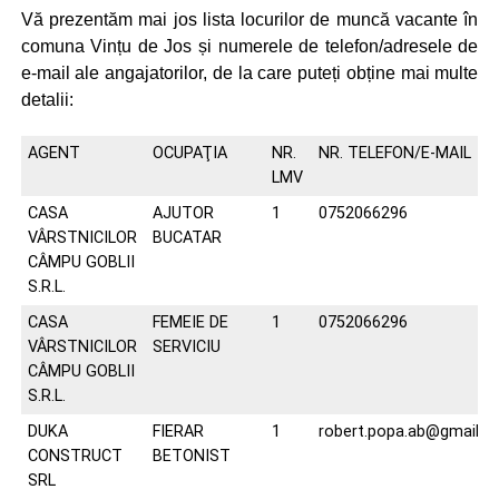
Vă prezentăm mai jos lista locurilor de muncă vacante în
comuna Vințu de Jos și numerele de telefon/adresele de
e-mail ale angajatorilor, de la care puteți obține mai multe
detalii:
AGENT
OCUPAŢIA
NR.
NR. TELEFON/E-MAIL
LMV
CASA
AJUTOR
1
0752066296
VÂRSTNICILOR
BUCATAR
CÂMPU GOBLII
S.R.L.
CASA
FEMEIE DE
1
0752066296
VÂRSTNICILOR
SERVICIU
CÂMPU GOBLII
S.R.L.
DUKA
FIERAR
1
robert.popa.ab@gmail.
CONSTRUCT
BETONIST
SRL