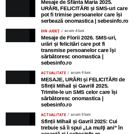
Mesaje de Sfânta Maria 2025.
URĂRI, FELICITĂRI și SMS-uri care
pot fi trimise persoanelor care își
serbează onomastica | sebesinfo.ro
acum 4 luni
DIN JUDEȚ
Mesaje de Florii 2026. SMS-uri,
urări și felicitări care pot fi
transmise persoanelor care îşi
sărbătoresc onomastica |
sebesinfo.ro
acum 9 luni
ACTUALITATE
MESAJE, URĂRI și FELICITĂRI de
Sfinții Mihail și Gavrill 2025.
Trimite-le un SMS celor care își
sărbătoresc onomastica |
sebesinfo.ro
acum 9 luni
ACTUALITATE
Sfinții Mihail și Gavril 2025: Cui
trebuie să îi spui „La mulţi ani” în