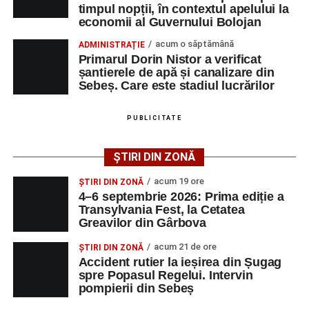
timpul nopții, în contextul apelului la
poată solicita detalii despre condițiile de angajare,
economii al Guvernului Bolojan
programul de lucru și procesul de recrutare.
acum o săptămână
ADMINISTRAȚIE
Primarul Dorin Nistor a verificat
Mai jos puteți consulta lista completă a locurilor de
șantierele de apă și canalizare din
muncă disponibile în comuna Săsciori la data de 4
Sebeș. Care este stadiul lucrărilor
august 2026, precum și datele de contact ale
angajatorilor:
PUBLICITATE
AGENT
OCUPAŢIA
NR.
NR.
ȘTIRI DIN ZONĂ
LMV
TELEFON/E-
MAIL
acum 19 ore
ȘTIRI DIN ZONĂ
4–6 septembrie 2026: Prima ediție a
SC Maier
OPERATOR LA
1
0752826367
Transylvania Fest, la Cetatea
Technology Srl
MASINI-UNELTE
Greavilor din Gârbova
CU COMANDA
NUMERICA
acum 21 de ore
ȘTIRI DIN ZONĂ
Accident rutier la ieșirea din Șugag
spre Popasul Regelui. Intervin
pompierii din Sebeș
Adaugă-ne ca sursă preferată