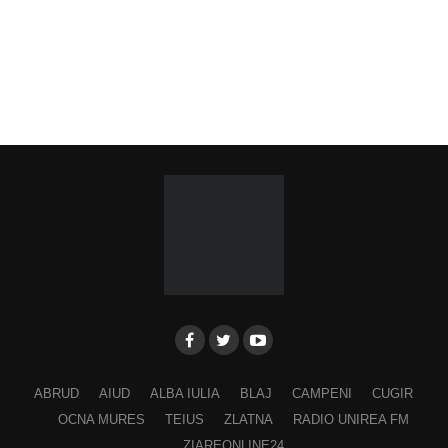
ABRUD
AIUD
ALBA IULIA
BLAJ
CAMPENI
CUGIR
OCNA MURES
TEIUS
ZLATNA
RADIO UNIREA FM
ZIAREONLINE24