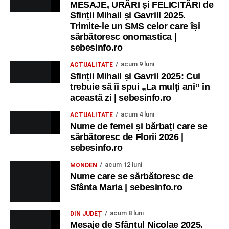
MESAJE, URĂRI și FELICITĂRI de
Sfinții Mihail și Gavrill 2025.
Trimite-le un SMS celor care își
sărbătoresc onomastica |
sebesinfo.ro
acum 9 luni
ACTUALITATE
Sfinții Mihail și Gavril 2025: Cui
trebuie să îi spui „La mulţi ani” în
această zi | sebesinfo.ro
acum 4 luni
ACTUALITATE
Nume de femei și bărbați care se
sărbătoresc de Florii 2026 |
sebesinfo.ro
acum 12 luni
MONDEN
Nume care se sărbătoresc de
Sfânta Maria | sebesinfo.ro
acum 8 luni
DIN JUDEȚ
Mesaje de Sfântul Nicolae 2025.