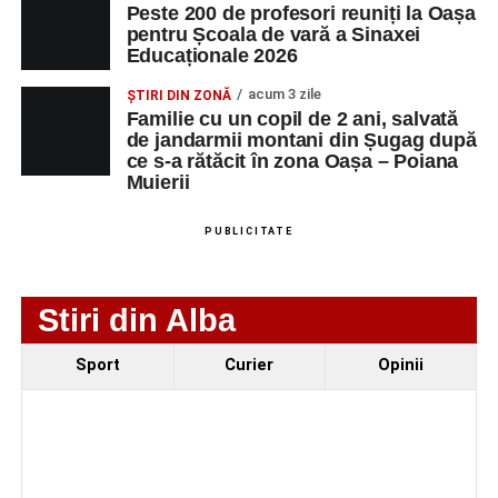
Peste 200 de profesori reuniți la Oașa
pentru Școala de vară a Sinaxei
SC Maier
OPERATOR LA
1
0752826367
Educaționale 2026
Technology Srl
MASINI-UNELTE
CU COMANDA
acum 3 zile
ȘTIRI DIN ZONĂ
NUMERICA
Familie cu un copil de 2 ani, salvată
de jandarmii montani din Șugag după
ce s-a rătăcit în zona Oașa – Poiana
Muierii
Adaugă-ne ca sursă preferată
PUBLICITATE
Urmărește-ne pe Google News
Stiri din Alba
Ultimele știri din Sebeș
Sport
Curier
Opinii
Primăria Sebeș a decis să reducă intensitatea
iluminatului public pe timpul nopții, în contextul
apelului la economii al Guvernului Bolojan
Duminică, 23 august 2026, Râpa Roșie găzduiește