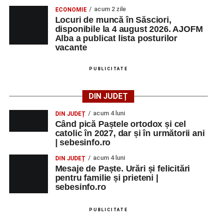
acum 2 zile
ECONOMIE
Locuri de muncă în Săsciori,
disponibile la 4 august 2026. AJOFM
Alba a publicat lista posturilor
vacante
PUBLICITATE
DIN JUDEȚ
acum 4 luni
DIN JUDEȚ
Când pică Paștele ortodox și cel
catolic în 2027, dar și în următorii ani
| sebesinfo.ro
acum 4 luni
DIN JUDEȚ
Mesaje de Paște. Urări și felicitări
pentru familie și prieteni |
sebesinfo.ro
PUBLICITATE