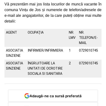
Vă prezentăm mai jos lista locurilor de muncă vacante în
comuna Vințu de Jos și numerele de telefon/adresele de
e-mail ale angajatorilor, de la care puteți obține mai multe
detalii:
AGENT
OCUPAŢIA
NR.
NR.
LMV
TELEFON/E-
MAIL
ASOCIATIA
INFIRMIER/INFIRMIERA
1
0729010745
SINZIENE
ASOCIATIA
ÎNGRIJITOARE LA
2
0729010745
SINZIENE
UNITATI DE OCROTIRE
SOCIALA SI SANITARA
Adaugă-ne ca sursă preferată