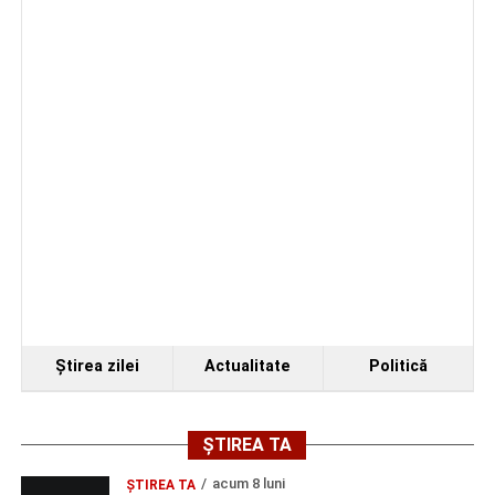
cea de-a III-a ediție a concursului „CicloAventurier
de Sebeș”
Primul concert din cadrul String Symphonic Camp
2026 a adus emoție și aplauze la Sebeș
Ştirea zilei
Actualitate
Politică
ȘTIREA TA
acum 8 luni
ŞTIREA TA