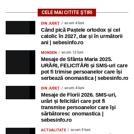
CELE MAI CITITE ȘTIRI
acum 4 luni
DIN JUDEȚ
Când pică Paștele ortodox și cel
catolic în 2027, dar și în următorii
ani | sebesinfo.ro
acum 12 luni
MONDEN
Mesaje de Sfânta Maria 2025.
URĂRI, FELICITĂRI și SMS-uri care
pot fi trimise persoanelor care își
serbează onomastica | sebesinfo.ro
acum 4 luni
DIN JUDEȚ
Mesaje de Florii 2026. SMS-uri,
urări și felicitări care pot fi
transmise persoanelor care îşi
sărbătoresc onomastica |
sebesinfo.ro
acum 9 luni
ACTUALITATE