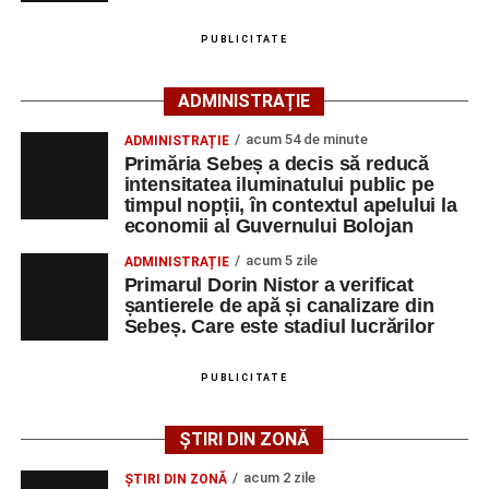
– Locuri de muncă vacante”
. De asemenea, informații
pot fi obținute direct de la sediul AJOFM Alba sau de la
PUBLICITATE
agenția teritorială de care aparține persoana aflată în
căutarea unui loc de muncă.
ADMINISTRAȚIE
Lista publicată de AJOFM Alba include, pe lângă
acum 54 de minute
ADMINISTRAȚIE
denumirea posturilor vacante din Săsciori, și datele de
Primăria Sebeș a decis să reducă
contact ale angajatorilor, precum numere de telefon și
intensitatea iluminatului public pe
timpul nopții, în contextul apelului la
adrese de e-mail, pentru ca persoanele interesate să
economii al Guvernului Bolojan
poată solicita detalii despre condițiile de angajare,
programul de lucru și procesul de recrutare.
acum 5 zile
ADMINISTRAȚIE
Primarul Dorin Nistor a verificat
șantierele de apă și canalizare din
Mai jos puteți consulta lista completă a locurilor de
Sebeș. Care este stadiul lucrărilor
muncă disponibile în comuna Săsciori la data de 4
august 2026, precum și datele de contact ale
PUBLICITATE
angajatorilor:
ȘTIRI DIN ZONĂ
AGENT
OCUPAŢIA
NR.
NR.
LMV
TELEFON/E-
acum 2 zile
ȘTIRI DIN ZONĂ
MAIL