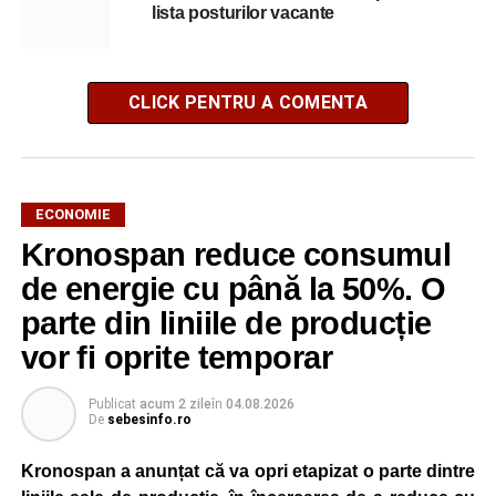
lista posturilor vacante
CLICK PENTRU A COMENTA
ECONOMIE
Kronospan reduce consumul
de energie cu până la 50%. O
parte din liniile de producție
vor fi oprite temporar
Publicat
acum 2 zile
în
04.08.2026
De
sebesinfo.ro
Kronospan a anunțat că va opri etapizat o parte dintre