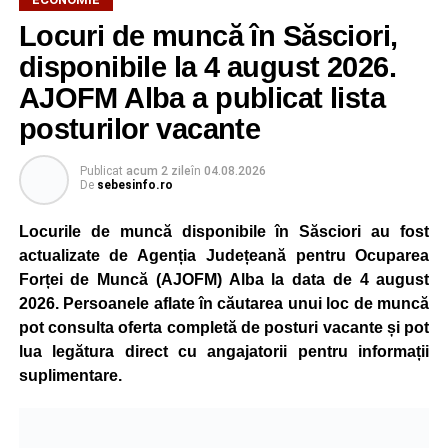
Potrivit unui comunicat al companiei, măsura va fi aplicată
Locuri de muncă în Săsciori,
gradual, în funcție de necesitățile sistemului energetic.
Reprezentanții Kronospan precizează că evoluția situației
disponibile la 4 august 2026.
este monitorizată permanent, iar activitatea va reveni la
AJOFM Alba a publicat lista
capacitate normală imediat ce condițiile vor permite.
posturilor vacante
Compania dă asigurări că oprirea temporară a unor linii
de producție nu va afecta livrările către clienți.
Publicat
acum 2 zile
în
04.08.2026
De
sebesinfo.ro
Kronospan se numără printre cei mai mari consumatori de
energie electrică din România. O parte din necesarul
Locurile de muncă disponibile în Săsciori au fost
energetic este acoperită prin producția proprie de energie,
actualizate de Agenția Județeană pentru Ocuparea
realizată cu ajutorul panourilor fotovoltaice și al unităților
Forței de Muncă (AJOFM) Alba la data de 4 august
de cogenerare.
2026. Persoanele aflate în căutarea unui loc de muncă
pot consulta oferta completă de posturi vacante și pot
Reprezentanții companiei afirmă că vor continua
lua legătura direct cu angajatorii pentru informații
colaborarea cu autoritățile și operatorii din domeniul
suplimentare.
energetic pentru a contribui la depășirea perioadei dificile
și la menținerea stabilității Sistemului Energetic Național.