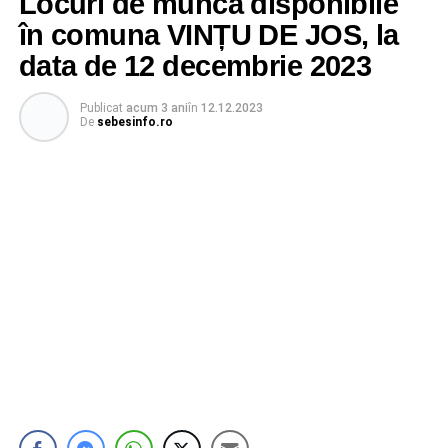
Locuri de muncă disponibile
în comuna VINȚU DE JOS, la
data de 12 decembrie 2023
Publicat
acum 3 ani
în
12.12.2023
De
sebesinfo.ro