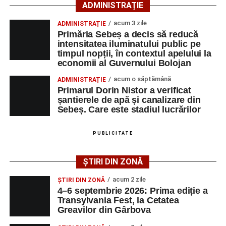
ADMINISTRAȚIE
Lista publicată de AJOFM Alba include, pe lângă
denumirea posturilor vacante din Săsciori, și datele de
acum 3 zile
ADMINISTRAȚIE
Primăria Sebeș a decis să reducă
contact ale angajatorilor, precum numere de telefon și
intensitatea iluminatului public pe
adrese de e-mail, pentru ca persoanele interesate să
timpul nopții, în contextul apelului la
poată solicita detalii despre condițiile de angajare,
economii al Guvernului Bolojan
programul de lucru și procesul de recrutare.
acum o săptămână
ADMINISTRAȚIE
Primarul Dorin Nistor a verificat
Mai jos puteți consulta lista completă a locurilor de
șantierele de apă și canalizare din
muncă disponibile în comuna Săsciori la data de 4
Sebeș. Care este stadiul lucrărilor
august 2026, precum și datele de contact ale
angajatorilor:
PUBLICITATE
AGENT
OCUPAŢIA
NR.
NR.
ȘTIRI DIN ZONĂ
LMV
TELEFON/E-
MAIL
acum 2 zile
ȘTIRI DIN ZONĂ
4–6 septembrie 2026: Prima ediție a
SC Maier
OPERATOR LA
1
0752826367
Transylvania Fest, la Cetatea
Technology Srl
MASINI-UNELTE
Greavilor din Gârbova
CU COMANDA
NUMERICA