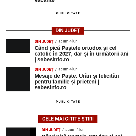
vacante
PUBLICITATE
DIN JUDEȚ
acum 4 luni
DIN JUDEȚ
Când pică Paștele ortodox și cel
catolic în 2027, dar și în următorii ani
| sebesinfo.ro
acum 4 luni
DIN JUDEȚ
Mesaje de Paște. Urări și felicitări
pentru familie și prieteni |
sebesinfo.ro
PUBLICITATE
CELE MAI CITITE ȘTIRI
acum 4 luni
DIN JUDEȚ