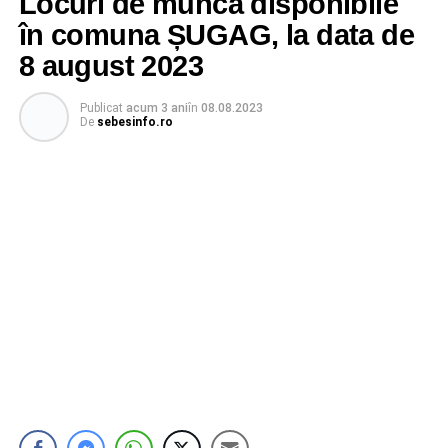
Locuri de muncă disponibile
în comuna ȘUGAG, la data de
8 august 2023
Publicat
acum 3 ani
în
08.08.2023
De
sebesinfo.ro