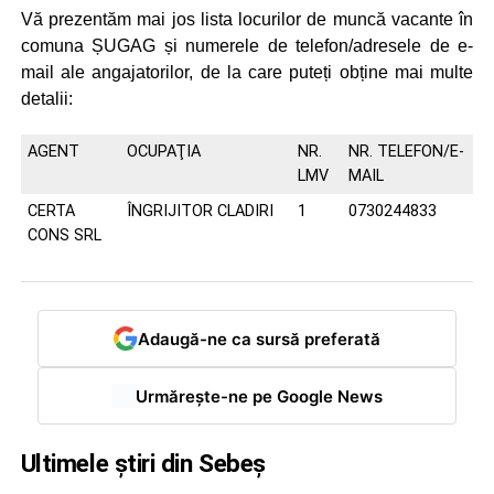
Vă prezentăm mai jos lista locurilor de muncă vacante în
comuna ȘUGAG și numerele de telefon/adresele de e-
mail ale angajatorilor, de la care puteți obține mai multe
detalii:
AGENT
OCUPAŢIA
NR.
NR. TELEFON/E-
LMV
MAIL
CERTA
ÎNGRIJITOR CLADIRI
1
0730244833
CONS SRL
Adaugă-ne ca sursă preferată
Urmărește-ne pe Google News
Ultimele știri din Sebeș