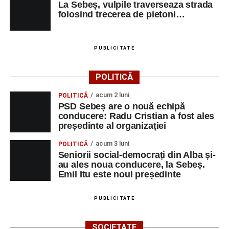
La Sebeș, vulpile traverseaza strada
folosind trecerea de pietoni…
PUBLICITATE
POLITICĂ
acum 2 luni
POLITICĂ
PSD Sebeș are o nouă echipă
conducere: Radu Cristian a fost ales
președinte al organizației
acum 3 luni
POLITICĂ
Seniorii social-democrați din Alba și-
au ales noua conducere, la Sebeș.
Emil Itu este noul președinte
PUBLICITATE
SOCIETATE