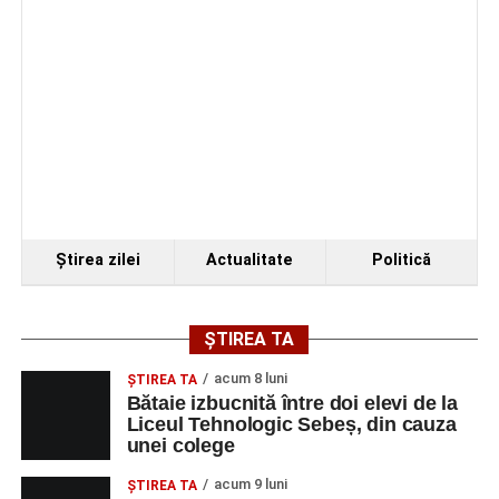
Ştirea zilei
Actualitate
Politică
ȘTIREA TA
acum 8 luni
ŞTIREA TA
Bătaie izbucnită între doi elevi de la
Liceul Tehnologic Sebeș, din cauza
unei colege
acum 9 luni
ŞTIREA TA