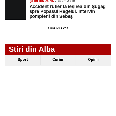
acum 2 zile
ȘTIRI DIN ZONĂ
Accident rutier la ieșirea din Șugag
spre Popasul Regelui. Intervin
pompierii din Sebeș
Adaugă-ne ca sursă preferată
PUBLICITATE
Urmărește-ne pe Google News
Stiri din Alba
Ultimele știri din Sebeș
Sport
Curier
Opinii
Femeie de 66 de ani, transportată în stare gravă la
spital după ce a fost lovită de o motocicletă pe
strada Dorobanți din Sebeș
Accident pe strada Dorobanți din Sebeș: fermeie
de 66 de ani rănită grav, după ce a fost lovită de o
motocicletă
4–6 septembrie 2026: Prima ediție a Transylvania
Fest, la Cetatea Greavilor din Gârbova