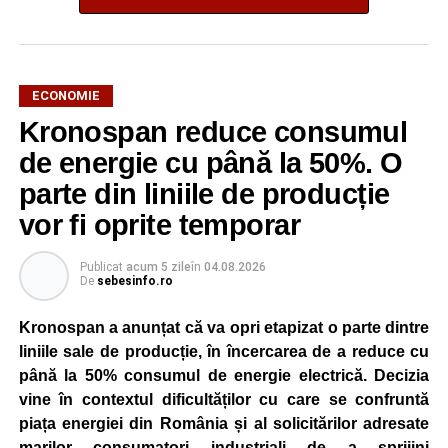
ECONOMIE
Kronospan reduce consumul
de energie cu până la 50%. O
parte din liniile de producție
vor fi oprite temporar
Publicat
acum 5 zile
în
04.08.2026
De
sebesinfo.ro
Kronospan a anunțat că va opri etapizat o parte dintre
liniile sale de producție, în încercarea de a reduce cu
până la 50% consumul de energie electrică. Decizia
vine în contextul dificultăților cu care se confruntă
piața energiei din România și al solicitărilor adresate
marilor consumatori industriali de a sprijini