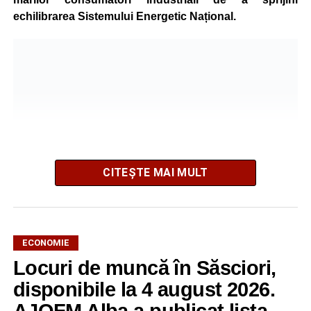
echilibrarea Sistemului Energetic Național.
CITEȘTE MAI MULT
ECONOMIE
Potrivit unui comunicat al companiei, măsura va fi aplicată
Locuri de muncă în Săsciori,
gradual, în funcție de necesitățile sistemului energetic.
Reprezentanții Kronospan precizează că evoluția situației
disponibile la 4 august 2026.
este monitorizată permanent, iar activitatea va reveni la