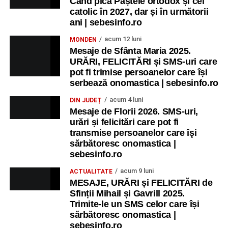
Când pică Paștele ortodox și cel
catolic în 2027, dar și în următorii
ani | sebesinfo.ro
acum 12 luni
MONDEN
Mesaje de Sfânta Maria 2025.
URĂRI, FELICITĂRI și SMS-uri care
pot fi trimise persoanelor care își
serbează onomastica | sebesinfo.ro
acum 4 luni
DIN JUDEȚ
Mesaje de Florii 2026. SMS-uri,
urări și felicitări care pot fi
transmise persoanelor care îşi
sărbătoresc onomastica |
sebesinfo.ro
acum 9 luni
ACTUALITATE
MESAJE, URĂRI și FELICITĂRI de
Sfinții Mihail și Gavrill 2025.
Trimite-le un SMS celor care își
sărbătoresc onomastica |
sebesinfo.ro