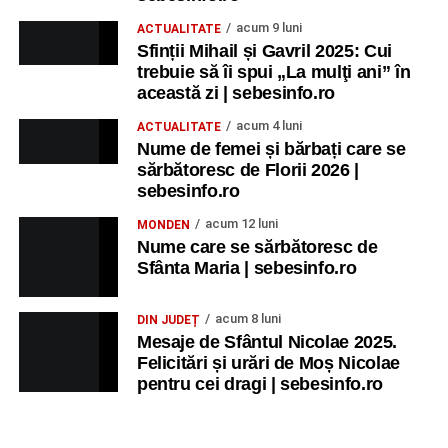
acum 9 luni
ACTUALITATE
Sfinții Mihail și Gavril 2025: Cui
trebuie să îi spui „La mulţi ani” în
această zi | sebesinfo.ro
acum 4 luni
ACTUALITATE
Nume de femei și bărbați care se
sărbătoresc de Florii 2026 |
sebesinfo.ro
acum 12 luni
MONDEN
Nume care se sărbătoresc de
Sfânta Maria | sebesinfo.ro
acum 8 luni
DIN JUDEȚ
Mesaje de Sfântul Nicolae 2025.
Felicitări și urări de Moș Nicolae
pentru cei dragi | sebesinfo.ro