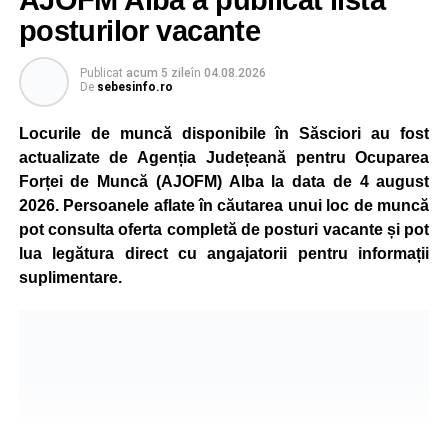
AJOFM Alba a publicat lista
capacitate normală imediat ce condițiile vor permite.
posturilor vacante
Compania dă asigurări că oprirea temporară a unor linii
de producție nu va afecta livrările către clienți.
Publicat
acum 5 zile
în
04.08.2026
De
sebesinfo.ro
Kronospan se numără printre cei mai mari consumatori de
energie electrică din România. O parte din necesarul
Locurile de muncă disponibile în Săsciori au fost
energetic este acoperită prin producția proprie de energie,
actualizate de Agenția Județeană pentru Ocuparea
realizată cu ajutorul panourilor fotovoltaice și al unităților
Forței de Muncă (AJOFM) Alba la data de 4 august
de cogenerare.
2026. Persoanele aflate în căutarea unui loc de muncă
pot consulta oferta completă de posturi vacante și pot
Reprezentanții companiei afirmă că vor continua
lua legătura direct cu angajatorii pentru informații
colaborarea cu autoritățile și operatorii din domeniul
suplimentare.
energetic pentru a contribui la depășirea perioadei dificile
și la menținerea stabilității Sistemului Energetic Național.
Adaugă-ne ca sursă preferată