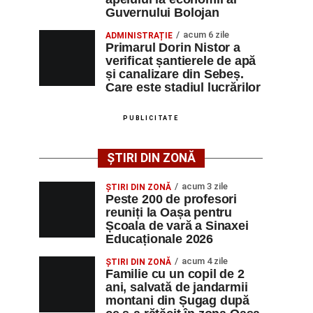
Guvernului Bolojan
acum 6 zile
ADMINISTRAȚIE
Primarul Dorin Nistor a
verificat șantierele de apă
și canalizare din Sebeș.
Care este stadiul lucrărilor
PUBLICITATE
ȘTIRI DIN ZONĂ
acum 3 zile
ȘTIRI DIN ZONĂ
Peste 200 de profesori
reuniți la Oașa pentru
Școala de vară a Sinaxei
Educaționale 2026
acum 4 zile
ȘTIRI DIN ZONĂ
Familie cu un copil de 2
ani, salvată de jandarmii
montani din Șugag după