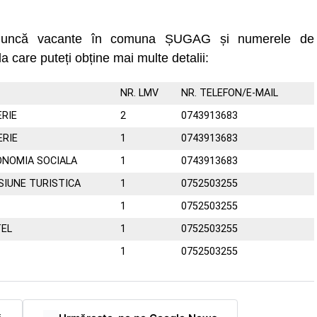
e muncă vacante în comuna ȘUGAG și numerele de
la care puteți obține mai multe detalii:
NR. LMV
NR. TELEFON/E-MAIL
RIE
2
0743913683
ERIE
1
0743913683
ONOMIA SOCIALA
1
0743913683
SIUNE TURISTICA
1
0752503255
1
0752503255
TEL
1
0752503255
1
0752503255