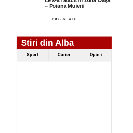
ce s-a rătăcit în zona Oașa
– Poiana Muierii
PUBLICITATE
Stiri din Alba
Sport
Curier
Opinii