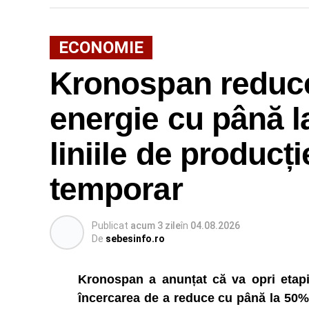
ECONOMIE
Kronospan reduc
energie cu până l
liniile de producți
temporar
Publicat
acum 3 zile
în
04.08.2026
De
sebesinfo.ro
Kronospan a anunțat că va opri etapiza
încercarea de a reduce cu până la 50% 