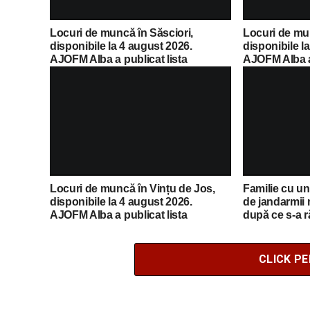
Locuri de muncă în Săsciori,
Locuri de mu
disponibile la 4 august 2026.
disponibile l
AJOFM Alba a publicat lista
AJOFM Alba a 
posturilor vacante
posturilor va
Locuri de muncă în Vințu de Jos,
Familie cu un 
disponibile la 4 august 2026.
de jandarmii
AJOFM Alba a publicat lista
după ce s-a r
posturilor vacante
Poiana Muieri
CLICK P