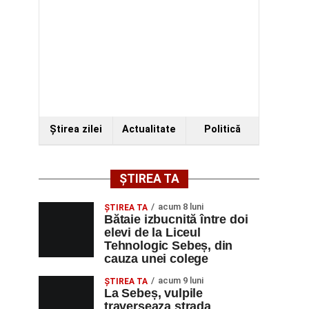
Ştirea zilei
Actualitate
Politică
ȘTIREA TA
acum 8 luni
ŞTIREA TA
Bătaie izbucnită între doi
elevi de la Liceul
Tehnologic Sebeș, din
cauza unei colege
acum 9 luni
ŞTIREA TA
La Sebeș, vulpile
traverseaza strada