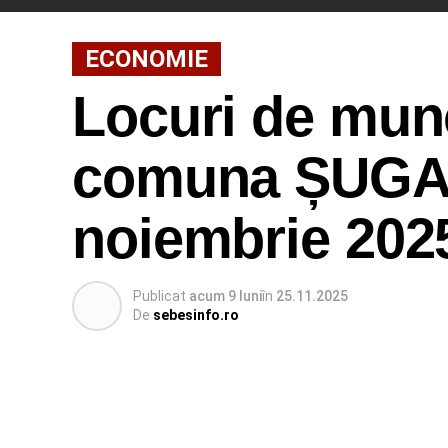
ECONOMIE
Locuri de munc
comuna ȘUGAG,
noiembrie 202
Publicat
acum 9 luni
în
25.11.2025
De
sebesinfo.ro