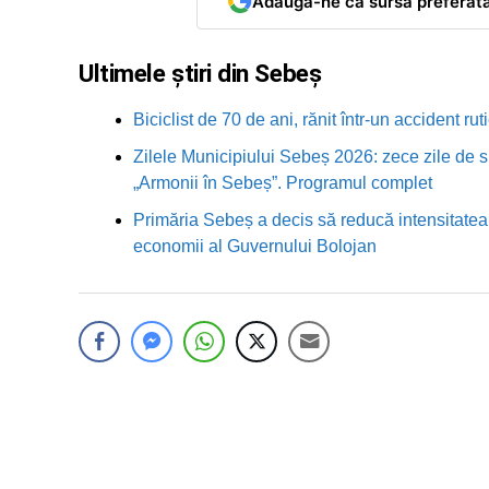
Adaugă-ne ca sursă preferat
Ultimele știri din Sebeș
Biciclist de 70 de ani, rănit într-un accident 
Zilele Municipiului Sebeș 2026: zece zile de sp
„Armonii în Sebeș”. Programul complet
Primăria Sebeș a decis să reducă intensitatea i
economii al Guvernului Bolojan