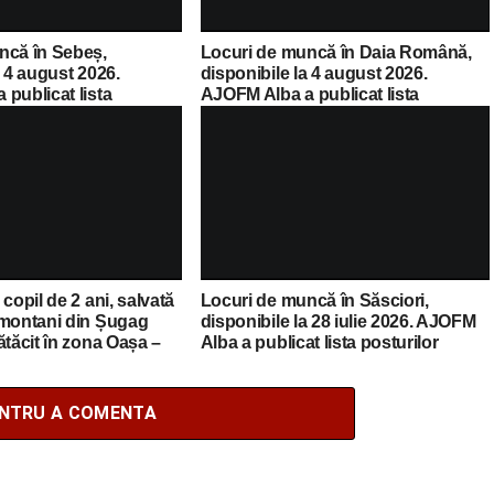
ncă în Sebeș,
Locuri de muncă în Daia Română,
a 4 august 2026.
disponibile la 4 august 2026.
publicat lista
AJOFM Alba a publicat lista
cante
posturilor vacante
copil de 2 ani, salvată
Locuri de muncă în Săsciori,
 montani din Șugag
disponibile la 28 iulie 2026. AJOFM
ătăcit în zona Oașa –
Alba a publicat lista posturilor
i
vacante
ENTRU A COMENTA