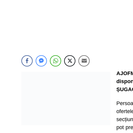
AJOFM
dispon
ȘUGA
Persoa
ofert
secțiu
pot pre