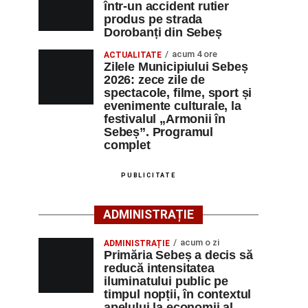
într-un accident rutier
produs pe strada
Dorobanți din Sebeș
acum 4 ore
ACTUALITATE
Zilele Municipiului Sebeș
2026: zece zile de
spectacole, filme, sport și
evenimente culturale, la
festivalul „Armonii în
Sebeș”. Programul
complet
PUBLICITATE
ADMINISTRAȚIE
acum o zi
ADMINISTRAȚIE
Primăria Sebeș a decis să
reducă intensitatea
iluminatului public pe
timpul nopții, în contextul
apelului la economii al