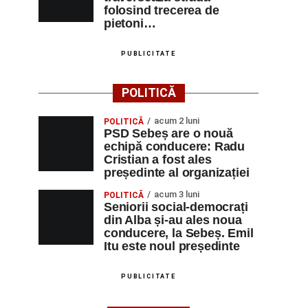
folosind trecerea de
pietoni…
PUBLICITATE
POLITICĂ
acum 2 luni
POLITICĂ
PSD Sebeș are o nouă
echipă conducere: Radu
Cristian a fost ales
președinte al organizației
acum 3 luni
POLITICĂ
Seniorii social-democrați
din Alba și-au ales noua
conducere, la Sebeș. Emil
Itu este noul președinte
PUBLICITATE