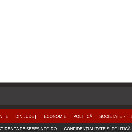
AȚIE
DIN JUDEȚ
ECONOMIE
POLITICĂ
SOCIETATE
ȘTIREA TA PE SEBEȘINFO.RO
CONFIDENȚIALITATE ȘI POLITICĂ