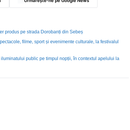
ă
Urmărește-ne pe Google News
rutier produs pe strada Dorobanți din Sebeș
ectacole, filme, sport și evenimente culturale, la festivalul
luminatului public pe timpul nopții, în contextul apelului la