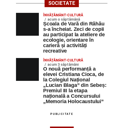
SOCIETATE
ÎNVĂȚĂMÂNT-CULTURĂ
acum o săptămână
Școala de Vară din Răhău
s-a încheiat. Zeci de copii
au participat la ateliere de
ecologie, orientare în
carieră și activități
recreative
ÎNVĂȚĂMÂNT-CULTURĂ
acum 3 săptămâni
O nouă performanță a
elevei Cristiana Cioca, de
la Colegiul Național
„Lucian Blaga” din Sebeș:
Premiul III la etapa
națională a Concursului
„Memoria Holocaustului”
PUBLICITATE