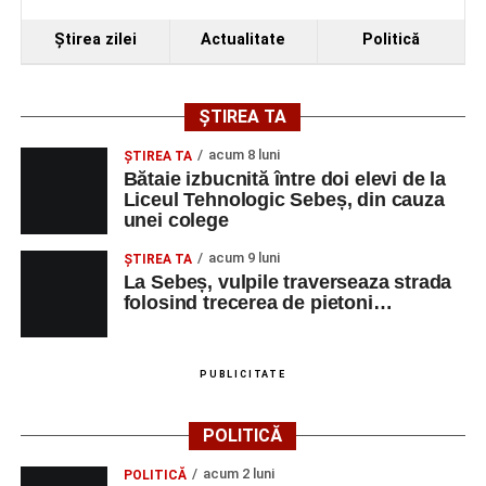
Ştirea zilei
Actualitate
Politică
ȘTIREA TA
acum 8 luni
ŞTIREA TA
Bătaie izbucnită între doi elevi de la
Liceul Tehnologic Sebeș, din cauza
unei colege
acum 9 luni
ŞTIREA TA
La Sebeș, vulpile traverseaza strada
folosind trecerea de pietoni…
PUBLICITATE
POLITICĂ
acum 2 luni
POLITICĂ