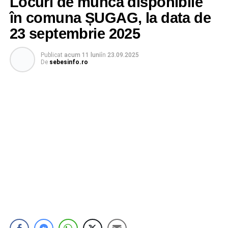
Locuri de muncă disponibile
în comuna ȘUGAG, la data de
23 septembrie 2025
Publicat
acum 11 luni
în
23.09.2025
De
sebesinfo.ro