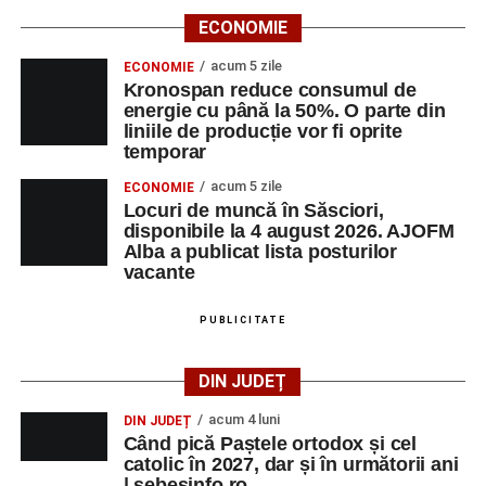
ECONOMIE
acum 5 zile
ECONOMIE
Kronospan reduce consumul de
energie cu până la 50%. O parte din
liniile de producție vor fi oprite
temporar
acum 5 zile
ECONOMIE
Locuri de muncă în Săsciori,
disponibile la 4 august 2026. AJOFM
Alba a publicat lista posturilor
vacante
PUBLICITATE
DIN JUDEȚ
acum 4 luni
DIN JUDEȚ
Când pică Paștele ortodox și cel
catolic în 2027, dar și în următorii ani
| sebesinfo.ro