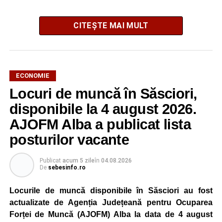
CITEȘTE MAI MULT
ECONOMIE
Potrivit unui comunicat al companiei, măsura va fi aplicată
Locuri de muncă în Săsciori,
gradual, în funcție de necesitățile sistemului energetic.
Reprezentanții Kronospan precizează că evoluția situației
disponibile la 4 august 2026.
este monitorizată permanent, iar activitatea va reveni la
AJOFM Alba a publicat lista
capacitate normală imediat ce condițiile vor permite.
posturilor vacante
Compania dă asigurări că oprirea temporară a unor linii
de producție nu va afecta livrările către clienți.
Publicat
acum 5 zile
în
04.08.2026
De
sebesinfo.ro
Kronospan se numără printre cei mai mari consumatori de
energie electrică din România. O parte din necesarul
Locurile de muncă disponibile în Săsciori au fost
energetic este acoperită prin producția proprie de energie,
actualizate de Agenția Județeană pentru Ocuparea
realizată cu ajutorul panourilor fotovoltaice și al unităților
Forței de Muncă (AJOFM) Alba la data de 4 august