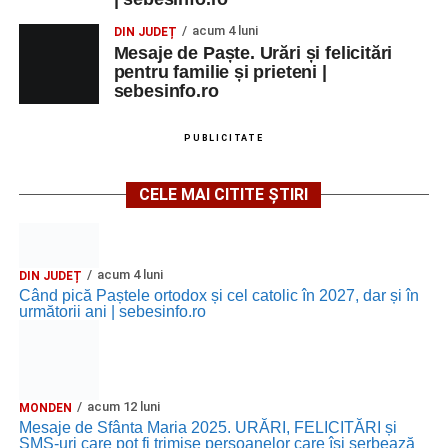
acum 4 luni
DIN JUDEȚ
Mesaje de Paște. Urări și felicitări
pentru familie și prieteni |
sebesinfo.ro
PUBLICITATE
CELE MAI CITITE ȘTIRI
acum 4 luni
DIN JUDEȚ
Când pică Paștele ortodox și cel catolic în 2027, dar și în
următorii ani | sebesinfo.ro
acum 12 luni
MONDEN
Mesaje de Sfânta Maria 2025. URĂRI, FELICITĂRI și
SMS-uri care pot fi trimise persoanelor care își serbează