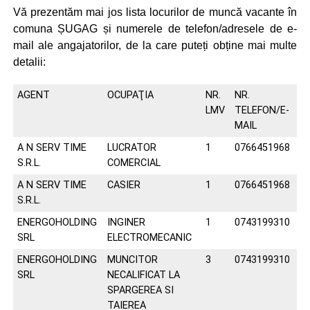
Vă prezentăm mai jos lista locurilor de muncă vacante în
comuna ȘUGAG și numerele de telefon/adresele de e-
mail ale angajatorilor, de la care puteți obține mai multe
detalii:
AGENT
OCUPAŢIA
NR.
NR.
LMV
TELEFON/E-
MAIL
A N SERV TIME
LUCRATOR
1
0766451968
S.R.L.
COMERCIAL
A N SERV TIME
CASIER
1
0766451968
S.R.L.
ENERGOHOLDING
INGINER
1
0743199310
SRL
ELECTROMECANIC
ENERGOHOLDING
MUNCITOR
3
0743199310
SRL
NECALIFICAT LA
SPARGEREA SI
TAIEREA