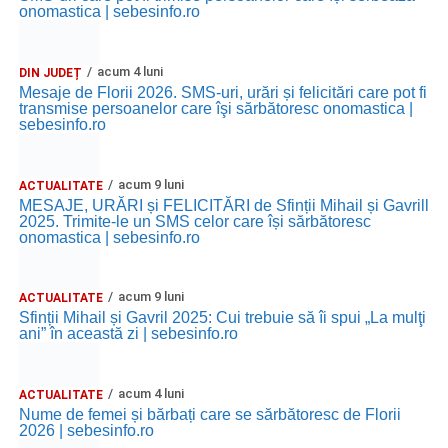
onomastica | sebesinfo.ro
acum 4 luni
DIN JUDEȚ
Mesaje de Florii 2026. SMS-uri, urări și felicitări care pot fi
transmise persoanelor care îşi sărbătoresc onomastica |
sebesinfo.ro
acum 9 luni
ACTUALITATE
MESAJE, URĂRI și FELICITĂRI de Sfinții Mihail și Gavrill
2025. Trimite-le un SMS celor care își sărbătoresc
onomastica | sebesinfo.ro
acum 9 luni
ACTUALITATE
Sfinții Mihail și Gavril 2025: Cui trebuie să îi spui „La mulţi
ani” în această zi | sebesinfo.ro
acum 4 luni
ACTUALITATE
Nume de femei și bărbați care se sărbătoresc de Florii
2026 | sebesinfo.ro