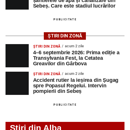
șantierele de apă și canalizare din
muncă disponibile în comuna Săsciori la data de 4
Sebeș. Care este stadiul lucrărilor
august 2026, precum și datele de contact ale
angajatorilor:
PUBLICITATE
AGENT
OCUPAŢIA
NR.
NR.
ȘTIRI DIN ZONĂ
LMV
TELEFON/E-
MAIL
acum 2 zile
ȘTIRI DIN ZONĂ
4–6 septembrie 2026: Prima ediție a
SC Maier
OPERATOR LA
1
0752826367
Transylvania Fest, la Cetatea
Technology Srl
MASINI-UNELTE
Greavilor din Gârbova
CU COMANDA
NUMERICA
acum 2 zile
ȘTIRI DIN ZONĂ
Accident rutier la ieșirea din Șugag
spre Popasul Regelui. Intervin
pompierii din Sebeș
Adaugă-ne ca sursă preferată
PUBLICITATE
Urmărește-ne pe Google News
Stiri din Alba