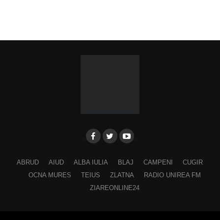
ABRUD
AIUD
ALBA IULIA
BLAJ
CAMPENI
CUGIR
OCNA MURES
TEIUS
ZLATNA
RADIO UNIREA FM
ZIAREONLINE24