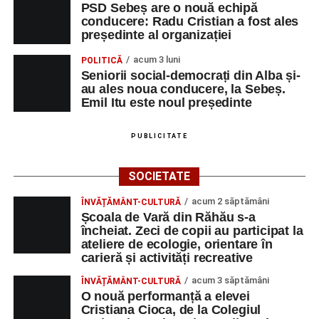
PSD Sebeș are o nouă echipă
conducere: Radu Cristian a fost ales
președinte al organizației
acum 3 luni
POLITICĂ
Seniorii social-democrați din Alba și-
au ales noua conducere, la Sebeș.
Emil Itu este noul președinte
PUBLICITATE
SOCIETATE
acum 2 săptămâni
ÎNVĂȚĂMÂNT-CULTURĂ
Școala de Vară din Răhău s-a
încheiat. Zeci de copii au participat la
ateliere de ecologie, orientare în
carieră și activități recreative
acum 3 săptămâni
ÎNVĂȚĂMÂNT-CULTURĂ
O nouă performanță a elevei
Cristiana Cioca, de la Colegiul