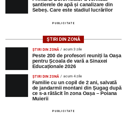
șantierele de apă și canalizare din
Mai jos puteți consulta lista completă a locurilor de
Sebeș. Care este stadiul lucrărilor
muncă disponibile în comuna Săsciori la data de 4
august 2026, precum și datele de contact ale
PUBLICITATE
angajatorilor:
ȘTIRI DIN ZONĂ
AGENT
OCUPAŢIA
NR.
NR.
LMV
TELEFON/E-
acum 3 zile
ȘTIRI DIN ZONĂ
MAIL
Peste 200 de profesori reuniți la Oașa
pentru Școala de vară a Sinaxei
SC Maier
OPERATOR LA
1
0752826367
Educaționale 2026
Technology Srl
MASINI-UNELTE
CU COMANDA
acum 4 zile
ȘTIRI DIN ZONĂ
NUMERICA
Familie cu un copil de 2 ani, salvată
de jandarmii montani din Șugag după
ce s-a rătăcit în zona Oașa – Poiana
Muierii
Adaugă-ne ca sursă preferată
PUBLICITATE
Urmărește-ne pe Google News