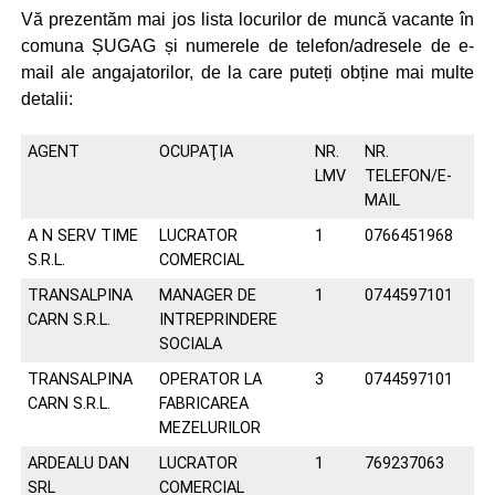
Vă prezentăm mai jos lista locurilor de muncă vacante în
comuna ȘUGAG și numerele de telefon/adresele de e-
mail ale angajatorilor, de la care puteți obține mai multe
detalii:
AGENT
OCUPAŢIA
NR.
NR.
LMV
TELEFON/E-
MAIL
A N SERV TIME
LUCRATOR
1
0766451968
S.R.L.
COMERCIAL
TRANSALPINA
MANAGER DE
1
0744597101
CARN S.R.L.
INTREPRINDERE
SOCIALA
TRANSALPINA
OPERATOR LA
3
0744597101
CARN S.R.L.
FABRICAREA
MEZELURILOR
ARDEALU DAN
LUCRATOR
1
769237063
SRL
COMERCIAL