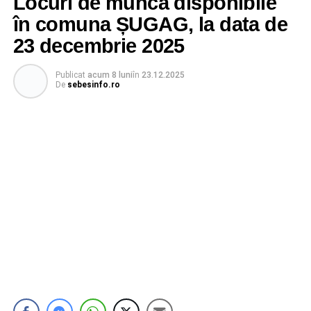
Locuri de muncă disponibile
în comuna ȘUGAG, la data de
23 decembrie 2025
Publicat
acum 8 luni
în
23.12.2025
De
sebesinfo.ro