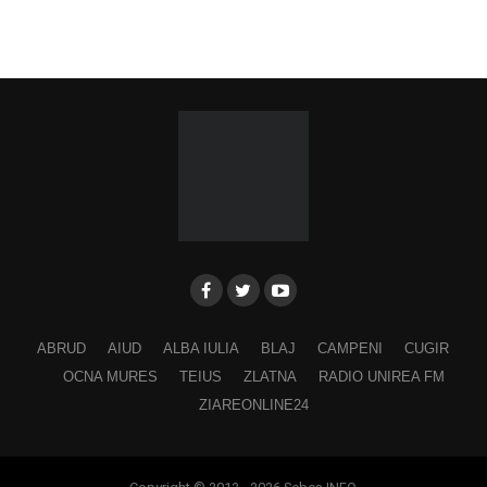
ABRUD
AIUD
ALBA IULIA
BLAJ
CAMPENI
CUGIR
OCNA MURES
TEIUS
ZLATNA
RADIO UNIREA FM
ZIAREONLINE24