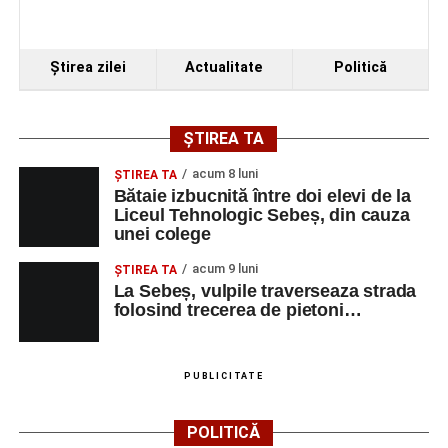
Ştirea zilei
Actualitate
Politică
ȘTIREA TA
acum 8 luni
ŞTIREA TA
Bătaie izbucnită între doi elevi de la
Liceul Tehnologic Sebeș, din cauza
unei colege
acum 9 luni
ŞTIREA TA
La Sebeș, vulpile traverseaza strada
folosind trecerea de pietoni…
PUBLICITATE
POLITICĂ