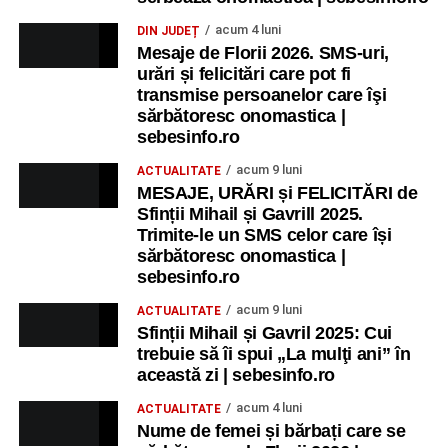
acum 4 luni
DIN JUDEȚ
Mesaje de Florii 2026. SMS-uri,
urări și felicitări care pot fi
transmise persoanelor care îşi
sărbătoresc onomastica |
sebesinfo.ro
acum 9 luni
ACTUALITATE
MESAJE, URĂRI și FELICITĂRI de
Sfinții Mihail și Gavrill 2025.
Trimite-le un SMS celor care își
sărbătoresc onomastica |
sebesinfo.ro
acum 9 luni
ACTUALITATE
Sfinții Mihail și Gavril 2025: Cui
trebuie să îi spui „La mulţi ani” în
această zi | sebesinfo.ro
acum 4 luni
ACTUALITATE
Nume de femei și bărbați care se