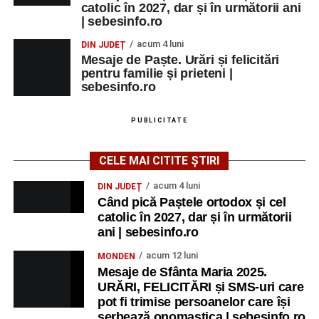
catolic în 2027, dar și în următorii ani
| sebesinfo.ro
acum 4 luni
DIN JUDEȚ
Mesaje de Paște. Urări și felicitări
pentru familie și prieteni |
sebesinfo.ro
PUBLICITATE
CELE MAI CITITE ȘTIRI
acum 4 luni
DIN JUDEȚ
Când pică Paștele ortodox și cel
catolic în 2027, dar și în următorii
ani | sebesinfo.ro
acum 12 luni
MONDEN
Mesaje de Sfânta Maria 2025.
URĂRI, FELICITĂRI și SMS-uri care
pot fi trimise persoanelor care își
serbează onomastica | sebesinfo.ro