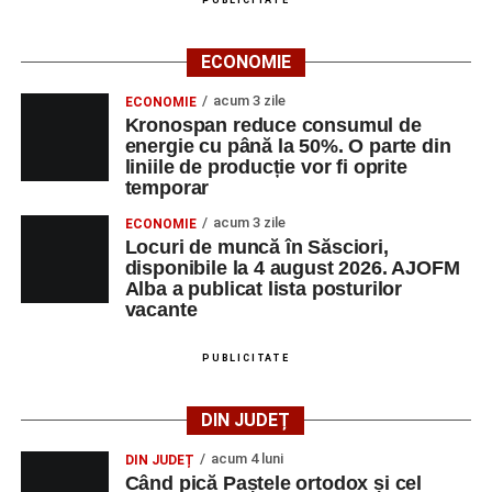
PUBLICITATE
ECONOMIE
acum 3 zile
ECONOMIE
Kronospan reduce consumul de
energie cu până la 50%. O parte din
liniile de producție vor fi oprite
temporar
acum 3 zile
ECONOMIE
Locuri de muncă în Săsciori,
disponibile la 4 august 2026. AJOFM
Alba a publicat lista posturilor
vacante
PUBLICITATE
DIN JUDEȚ
acum 4 luni
DIN JUDEȚ
Când pică Paștele ortodox și cel