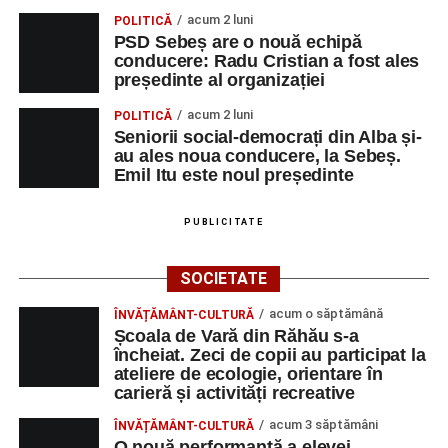
acum 2 luni
POLITICĂ
PSD Sebeș are o nouă echipă
conducere: Radu Cristian a fost ales
președinte al organizației
acum 2 luni
POLITICĂ
Seniorii social-democrați din Alba și-
au ales noua conducere, la Sebeș.
Emil Itu este noul președinte
PUBLICITATE
SOCIETATE
acum o săptămână
ÎNVĂȚĂMÂNT-CULTURĂ
Școala de Vară din Răhău s-a
încheiat. Zeci de copii au participat la
ateliere de ecologie, orientare în
carieră și activități recreative
acum 3 săptămâni
ÎNVĂȚĂMÂNT-CULTURĂ
O nouă performanță a elevei