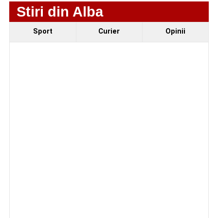
Stiri din Alba
Ultimele știri din Sebeș
Sport
Curier
Opinii
Primăria Sebeș a decis să reducă intensitatea
iluminatului public pe timpul nopții, în contextul
apelului la economii al Guvernului Bolojan
Duminică, 23 august 2026, Râpa Roșie găzduiește
cea de-a III-a ediție a concursului „CicloAventurier
de Sebeș”
Primul concert din cadrul String Symphonic Camp
2026 a adus emoție și aplauze la Sebeș