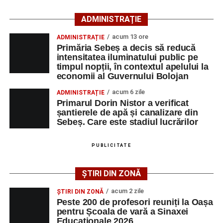
căutarea unui loc de muncă.
ADMINISTRAȚIE
Lista publicată de AJOFM Alba include, pe lângă
acum 13 ore
ADMINISTRAȚIE
denumirea posturilor vacante din Săsciori, și datele de
Primăria Sebeș a decis să reducă
contact ale angajatorilor, precum numere de telefon și
intensitatea iluminatului public pe
timpul nopții, în contextul apelului la
adrese de e-mail, pentru ca persoanele interesate să
economii al Guvernului Bolojan
poată solicita detalii despre condițiile de angajare,
programul de lucru și procesul de recrutare.
acum 6 zile
ADMINISTRAȚIE
Primarul Dorin Nistor a verificat
șantierele de apă și canalizare din
Mai jos puteți consulta lista completă a locurilor de
Sebeș. Care este stadiul lucrărilor
muncă disponibile în comuna Săsciori la data de 4
august 2026, precum și datele de contact ale
PUBLICITATE
angajatorilor:
ȘTIRI DIN ZONĂ
AGENT
OCUPAŢIA
NR.
NR.
LMV
TELEFON/E-
acum 2 zile
ȘTIRI DIN ZONĂ
MAIL
Peste 200 de profesori reuniți la Oașa
pentru Școala de vară a Sinaxei
SC Maier
OPERATOR LA
1
0752826367
Educaționale 2026
Technology Srl
MASINI-UNELTE