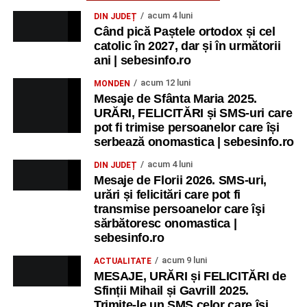
acum 4 luni
DIN JUDEȚ
Când pică Paștele ortodox și cel
catolic în 2027, dar și în următorii
ani | sebesinfo.ro
acum 12 luni
MONDEN
Mesaje de Sfânta Maria 2025.
URĂRI, FELICITĂRI și SMS-uri care
pot fi trimise persoanelor care își
serbează onomastica | sebesinfo.ro
acum 4 luni
DIN JUDEȚ
Mesaje de Florii 2026. SMS-uri,
urări și felicitări care pot fi
transmise persoanelor care îşi
sărbătoresc onomastica |
sebesinfo.ro
acum 9 luni
ACTUALITATE
MESAJE, URĂRI și FELICITĂRI de
Sfinții Mihail și Gavrill 2025.
Trimite-le un SMS celor care își