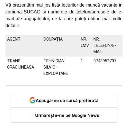
Vă prezentăm mai jos lista locurilor de muncă vacante în
comuna ȘUGAG și numerele de telefon/adresele de e-
mail ale angajatorilor, de la care puteți obține mai multe
detalii:
AGENT
OCUPAŢIA
NR.
NR.
LMV
TELEFON/E-
MAIL
TRANS
TEHNICIAN
1
0743952707
CRACIUNEASA
SILVIC –
EXPLOATARE
Adaugă-ne ca sursă preferată
Urmărește-ne pe Google News