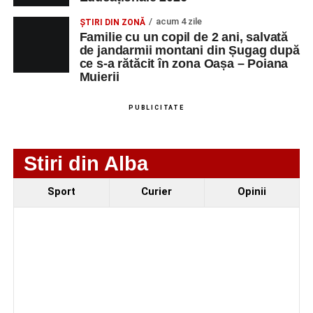
CU COMANDA
acum 4 zile
ȘTIRI DIN ZONĂ
NUMERICA
Familie cu un copil de 2 ani, salvată
de jandarmii montani din Șugag după
ce s-a rătăcit în zona Oașa – Poiana
Muierii
Adaugă-ne ca sursă preferată
PUBLICITATE
Urmărește-ne pe Google News
Stiri din Alba
Ultimele știri din Sebeș
Sport
Curier
Opinii
Primăria Sebeș a decis să reducă intensitatea
iluminatului public pe timpul nopții, în contextul
apelului la economii al Guvernului Bolojan
Duminică, 23 august 2026, Râpa Roșie găzduiește
cea de-a III-a ediție a concursului „CicloAventurier
de Sebeș”