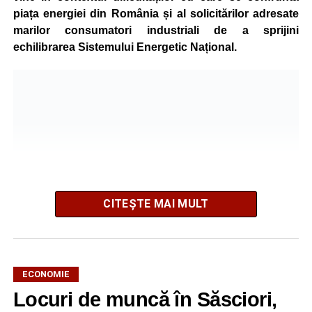
piața energiei din România și al solicitărilor adresate
marilor consumatori industriali de a sprijini
echilibrarea Sistemului Energetic Național.
CITEȘTE MAI MULT
ECONOMIE
Potrivit unui comunicat al companiei, măsura va fi aplicată
Locuri de muncă în Săsciori,
gradual, în funcție de necesitățile sistemului energetic.