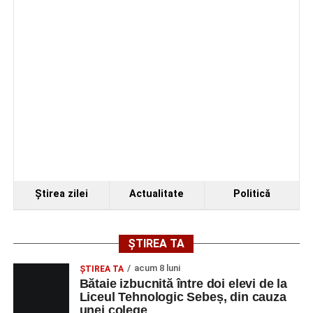
Primul concert din cadrul String Symphonic Camp
2026 a adus emoție și aplauze la Sebeș
Ştirea zilei
Actualitate
Politică
ȘTIREA TA
acum 8 luni
ŞTIREA TA
Bătaie izbucnită între doi elevi de la
Liceul Tehnologic Sebeș, din cauza
unei colege