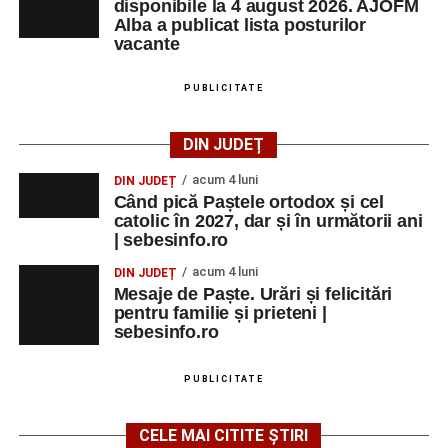
disponibile la 4 august 2026. AJOFM
Alba a publicat lista posturilor
vacante
PUBLICITATE
DIN JUDEȚ
acum 4 luni
DIN JUDEȚ
Când pică Paștele ortodox și cel
catolic în 2027, dar și în următorii ani
| sebesinfo.ro
acum 4 luni
DIN JUDEȚ
Mesaje de Paște. Urări și felicitări
pentru familie și prieteni |
sebesinfo.ro
PUBLICITATE
CELE MAI CITITE ȘTIRI