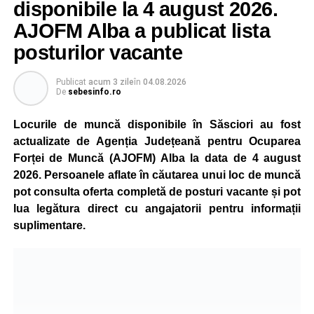
Reprezentanții Kronospan precizează că evoluția situației
disponibile la 4 august 2026.
este monitorizată permanent, iar activitatea va reveni la
AJOFM Alba a publicat lista
capacitate normală imediat ce condițiile vor permite.
posturilor vacante
Compania dă asigurări că oprirea temporară a unor linii
de producție nu va afecta livrările către clienți.
Publicat
acum 3 zile
în
04.08.2026
De
sebesinfo.ro
Kronospan se numără printre cei mai mari consumatori de
energie electrică din România. O parte din necesarul
Locurile de muncă disponibile în Săsciori au fost
energetic este acoperită prin producția proprie de energie,
actualizate de Agenția Județeană pentru Ocuparea
realizată cu ajutorul panourilor fotovoltaice și al unităților
Forței de Muncă (AJOFM) Alba la data de 4 august
de cogenerare.
2026. Persoanele aflate în căutarea unui loc de muncă
pot consulta oferta completă de posturi vacante și pot
Reprezentanții companiei afirmă că vor continua
lua legătura direct cu angajatorii pentru informații
colaborarea cu autoritățile și operatorii din domeniul
suplimentare.
energetic pentru a contribui la depășirea perioadei dificile
și la menținerea stabilității Sistemului Energetic Național.
Adaugă-ne ca sursă preferată