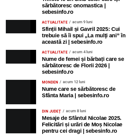
sărbătoresc onomastica |
sebesinfo.ro
acum 9 luni
ACTUALITATE
Sfinții Mihail și Gavril 2025: Cui
trebuie să îi spui „La mulţi ani” în
această zi | sebesinfo.ro
acum 4 luni
ACTUALITATE
Nume de femei și bărbați care se
sărbătoresc de Florii 2026 |
sebesinfo.ro
acum 12 luni
MONDEN
Nume care se sărbătoresc de
Sfânta Maria | sebesinfo.ro
acum 8 luni
DIN JUDEȚ
Mesaje de Sfântul Nicolae 2025.
Felicitări și urări de Moș Nicolae
pentru cei dragi | sebesinfo.ro