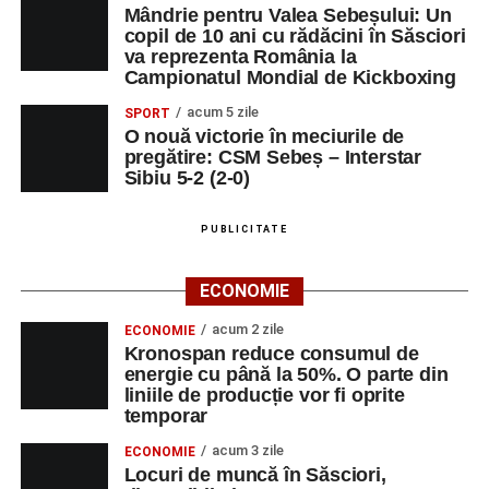
Mândrie pentru Valea Sebeșului: Un
copil de 10 ani cu rădăcini în Săsciori
va reprezenta România la
Campionatul Mondial de Kickboxing
acum 5 zile
SPORT
O nouă victorie în meciurile de
pregătire: CSM Sebeș – Interstar
Sibiu 5-2 (2-0)
PUBLICITATE
ECONOMIE
acum 2 zile
ECONOMIE
Kronospan reduce consumul de
energie cu până la 50%. O parte din
liniile de producție vor fi oprite
temporar
acum 3 zile
ECONOMIE
Locuri de muncă în Săsciori,