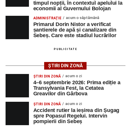
timpul nopții, în contextul apelului la
adrese de e-mail, pentru ca persoanele interesate să
economii al Guvernului Bolojan
poată solicita detalii despre condițiile de angajare,
acum o săptămână
ADMINISTRAȚIE
programul de lucru și procesul de recrutare.
Primarul Dorin Nistor a verificat
șantierele de apă și canalizare din
Mai jos puteți consulta lista completă a locurilor de
Sebeș. Care este stadiul lucrărilor
muncă disponibile în comuna Săsciori la data de 4
august 2026, precum și datele de contact ale
PUBLICITATE
angajatorilor:
ȘTIRI DIN ZONĂ
AGENT
OCUPAŢIA
NR.
NR.
LMV
TELEFON/E-
acum o zi
ȘTIRI DIN ZONĂ
MAIL
4–6 septembrie 2026: Prima ediție a
Transylvania Fest, la Cetatea
SC Maier
OPERATOR LA
1
0752826367
Greavilor din Gârbova
Technology Srl
MASINI-UNELTE
CU COMANDA
acum o zi
ȘTIRI DIN ZONĂ
NUMERICA
Accident rutier la ieșirea din Șugag
spre Popasul Regelui. Intervin
pompierii din Sebeș