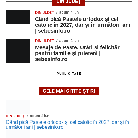
DIN JUDEȚ
acum 4 luni
DIN JUDEȚ
Când pică Paștele ortodox și cel
catolic în 2027, dar și în următorii ani
| sebesinfo.ro
acum 4 luni
DIN JUDEȚ
Mesaje de Paște. Urări și felicitări
pentru familie și prieteni |
sebesinfo.ro
PUBLICITATE
CELE MAI CITITE ȘTIRI
acum 4 luni
DIN JUDEȚ
Când pică Paștele ortodox și cel catolic în 2027, dar și în
următorii ani | sebesinfo.ro