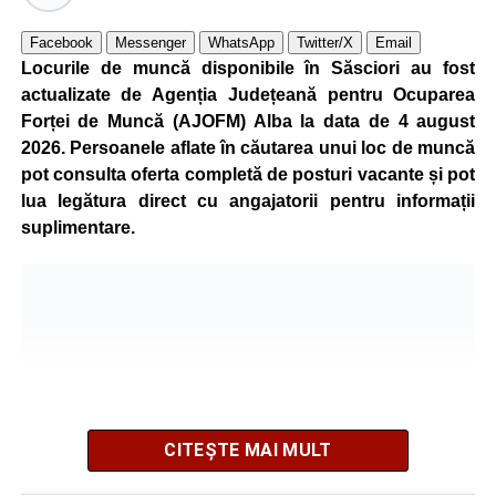
Kronospan se numără printre cei mai mari consumatori de
Facebook
Messenger
WhatsApp
Twitter/X
Email
energie electrică din România. O parte din necesarul
Locurile de muncă disponibile în Săsciori au fost
energetic este acoperită prin producția proprie de energie,
actualizate de Agenția Județeană pentru Ocuparea
realizată cu ajutorul panourilor fotovoltaice și al unităților
Forței de Muncă (AJOFM) Alba la data de 4 august
de cogenerare.
2026. Persoanele aflate în căutarea unui loc de muncă
pot consulta oferta completă de posturi vacante și pot
Reprezentanții companiei afirmă că vor continua
lua legătura direct cu angajatorii pentru informații
colaborarea cu autoritățile și operatorii din domeniul
suplimentare.
energetic pentru a contribui la depășirea perioadei dificile
și la menținerea stabilității Sistemului Energetic Național.
Adaugă-ne ca sursă preferată
Urmărește-ne pe Google News
CITEȘTE MAI MULT
Ultimele știri din Sebeș