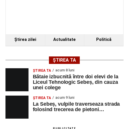
Ştirea zilei
Actualitate
Politică
ȘTIREA TA
acum 8 luni
ŞTIREA TA
Bătaie izbucnită între doi elevi de la
Liceul Tehnologic Sebeș, din cauza
unei colege
acum 9 luni
ŞTIREA TA
La Sebeș, vulpile traverseaza strada
folosind trecerea de pietoni…
PUBLICITATE