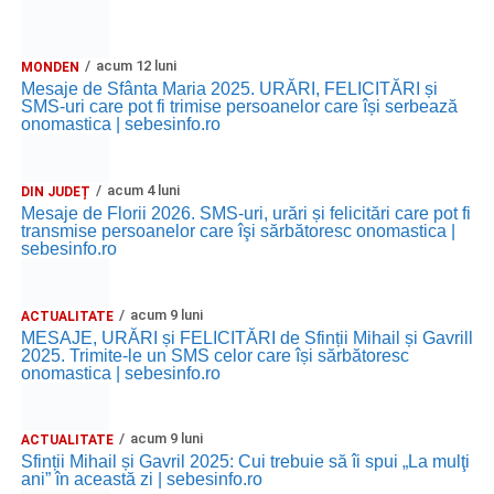
acum 12 luni
MONDEN
Mesaje de Sfânta Maria 2025. URĂRI, FELICITĂRI și
SMS-uri care pot fi trimise persoanelor care își serbează
onomastica | sebesinfo.ro
acum 4 luni
DIN JUDEȚ
Mesaje de Florii 2026. SMS-uri, urări și felicitări care pot fi
transmise persoanelor care îşi sărbătoresc onomastica |
sebesinfo.ro
acum 9 luni
ACTUALITATE
MESAJE, URĂRI și FELICITĂRI de Sfinții Mihail și Gavrill
2025. Trimite-le un SMS celor care își sărbătoresc
onomastica | sebesinfo.ro
acum 9 luni
ACTUALITATE
Sfinții Mihail și Gavril 2025: Cui trebuie să îi spui „La mulţi
ani” în această zi | sebesinfo.ro