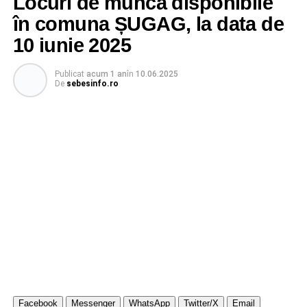
Locuri de muncă disponibile
în comuna ȘUGAG, la data de
10 iunie 2025
Publicat
acum 1 an
în
10.06.2025
De
sebesinfo.ro
Facebook
Messenger
WhatsApp
Twitter/X
Email