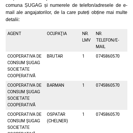
comuna ȘUGAG și numerele de telefon/adresele de e-
mail ale angajatorilor, de la care puteți obține mai multe
detalii:
AGENT
OCUPAŢIA
NR.
NR.
LMV
TELEFON/E-
MAIL
COOPERATIVA DE
BRUTAR
1
0745860570
CONSUM ŞUGAG
SOCIETATE
COOPERATIVĂ
COOPERATIVA DE
BARMAN
1
0745860570
CONSUM ŞUGAG
SOCIETATE
COOPERATIVĂ
COOPERATIVA DE
OSPATAR
1
0745860570
CONSUM ŞUGAG
(CHELNER)
SOCIETATE