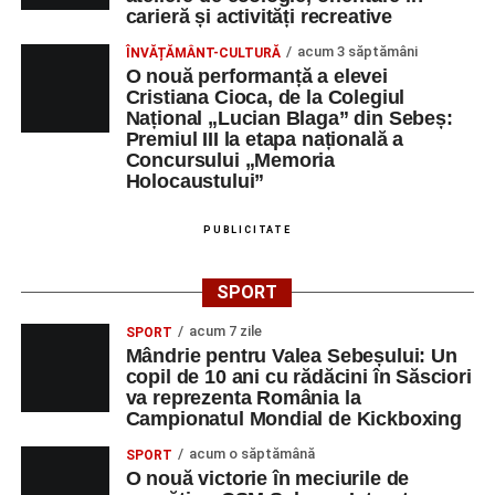
carieră și activități recreative
acum 3 săptămâni
ÎNVĂȚĂMÂNT-CULTURĂ
O nouă performanță a elevei
Cristiana Cioca, de la Colegiul
Național „Lucian Blaga” din Sebeș:
Premiul III la etapa națională a
Concursului „Memoria
Holocaustului”
PUBLICITATE
SPORT
acum 7 zile
SPORT
Mândrie pentru Valea Sebeșului: Un
copil de 10 ani cu rădăcini în Săsciori
va reprezenta România la
Campionatul Mondial de Kickboxing
acum o săptămână
SPORT
O nouă victorie în meciurile de