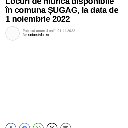
Locuri de muncă disponibile
în comuna ȘUGAG, la data de
1 noiembrie 2022
Publicat
acum 4 ani
în
01.11.2022
De
sebesinfo.ro