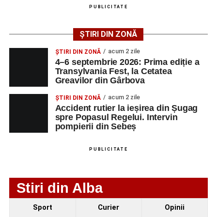
angajatorilor:
PUBLICITATE
AGENT
OCUPAŢIA
NR.
NR.
ȘTIRI DIN ZONĂ
LMV
TELEFON/E-
MAIL
acum 2 zile
ȘTIRI DIN ZONĂ
4–6 septembrie 2026: Prima ediție a
SC Maier
OPERATOR LA
1
0752826367
Transylvania Fest, la Cetatea
Technology Srl
MASINI-UNELTE
Greavilor din Gârbova
CU COMANDA
NUMERICA
acum 2 zile
ȘTIRI DIN ZONĂ
Accident rutier la ieșirea din Șugag
spre Popasul Regelui. Intervin
pompierii din Sebeș
Adaugă-ne ca sursă preferată
PUBLICITATE
Urmărește-ne pe Google News
Stiri din Alba
Ultimele știri din Sebeș
Sport
Curier
Opinii
Femeie de 66 de ani, transportată în stare gravă la