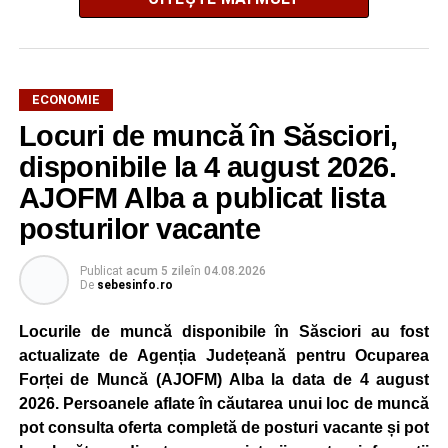
ECONOMIE
Potrivit unui comunicat al companiei, măsura va fi aplicată
Locuri de muncă în Săsciori,
gradual, în funcție de necesitățile sistemului energetic.
Reprezentanții Kronospan precizează că evoluția situației
disponibile la 4 august 2026.
este monitorizată permanent, iar activitatea va reveni la
AJOFM Alba a publicat lista
capacitate normală imediat ce condițiile vor permite.
posturilor vacante
Compania dă asigurări că oprirea temporară a unor linii
de producție nu va afecta livrările către clienți.
Publicat
acum 5 zile
în
04.08.2026
De
sebesinfo.ro
Kronospan se numără printre cei mai mari consumatori de
energie electrică din România. O parte din necesarul
Locurile de muncă disponibile în Săsciori au fost
energetic este acoperită prin producția proprie de energie,
actualizate de Agenția Județeană pentru Ocuparea
realizată cu ajutorul panourilor fotovoltaice și al unităților
Forței de Muncă (AJOFM) Alba la data de 4 august
de cogenerare.
2026. Persoanele aflate în căutarea unui loc de muncă
pot consulta oferta completă de posturi vacante și pot
Reprezentanții companiei afirmă că vor continua