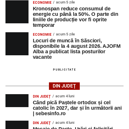
acum 5 zile
ECONOMIE
Kronospan reduce consumul de
energie cu până la 50%. O parte din
liniile de producție vor fi oprite
temporar
acum 5 zile
ECONOMIE
Locuri de muncă în Săsciori,
disponibile la 4 august 2026. AJOFM
Alba a publicat lista posturilor
vacante
PUBLICITATE
DIN JUDEȚ
acum 4 luni
DIN JUDEȚ
Când pică Paștele ortodox și cel
catolic în 2027, dar și în următorii ani
| sebesinfo.ro
acum 4 luni
DIN JUDEȚ