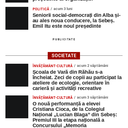
acum 3 luni
POLITICĂ
Seniorii social-democrați din Alba și-
au ales noua conducere, la Sebeș.
Emil Itu este noul președinte
PUBLICITATE
SOCIETATE
acum 2 săptămâni
ÎNVĂȚĂMÂNT-CULTURĂ
Școala de Vară din Răhău s-a
încheiat. Zeci de copii au participat la
ateliere de ecologie, orientare în
carieră și activități recreative
acum 3 săptămâni
ÎNVĂȚĂMÂNT-CULTURĂ
O nouă performanță a elevei
Cristiana Cioca, de la Colegiul
Național „Lucian Blaga” din Sebeș:
Premiul III la etapa națională a
Concursului „Memoria