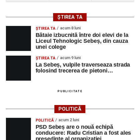
ȘTIREA TA
acum 8 luni
ŞTIREA TA
Bătaie izbucnită între doi elevi de la
Liceul Tehnologic Sebeș, din cauza
unei colege
acum 9 luni
ŞTIREA TA
La Sebeș, vulpile traverseaza strada
folosind trecerea de pietoni…
PUBLICITATE
POLITICĂ
acum 2 luni
POLITICĂ
PSD Sebeș are o nouă echipă
conducere: Radu Cristian a fost ales
președinte al organizației