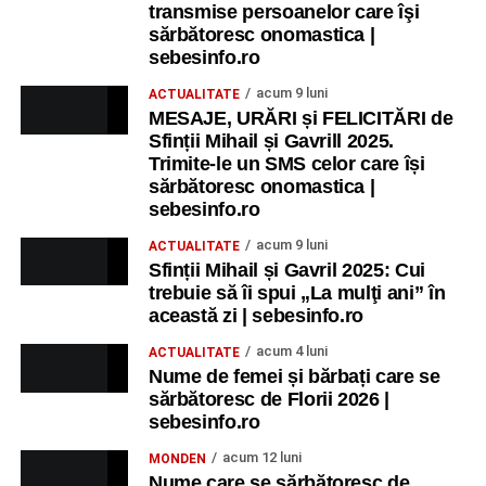
transmise persoanelor care îşi
sărbătoresc onomastica |
sebesinfo.ro
acum 9 luni
ACTUALITATE
MESAJE, URĂRI și FELICITĂRI de
Sfinții Mihail și Gavrill 2025.
Trimite-le un SMS celor care își
sărbătoresc onomastica |
sebesinfo.ro
acum 9 luni
ACTUALITATE
Sfinții Mihail și Gavril 2025: Cui
trebuie să îi spui „La mulţi ani” în
această zi | sebesinfo.ro
acum 4 luni
ACTUALITATE
Nume de femei și bărbați care se
sărbătoresc de Florii 2026 |
sebesinfo.ro
acum 12 luni
MONDEN
Nume care se sărbătoresc de