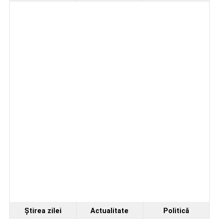
spital după ce a fost lovită de o motocicletă pe
strada Dorobanți din Sebeș
Accident pe strada Dorobanți din Sebeș: fermeie
de 66 de ani rănită grav, după ce a fost lovită de o
motocicletă
4–6 septembrie 2026: Prima ediție a Transylvania
Fest, la Cetatea Greavilor din Gârbova
Ştirea zilei
Actualitate
Politică