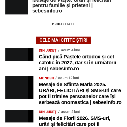
Mesaje de Paște. Urări și felicitări
pentru familie și prieteni |
sebesinfo.ro
PUBLICITATE
CELE MAI CITITE ȘTIRI
acum 4 luni
DIN JUDEȚ
Când pică Paștele ortodox și cel
catolic în 2027, dar și în următorii
ani | sebesinfo.ro
acum 12 luni
MONDEN
Mesaje de Sfânta Maria 2025.
URĂRI, FELICITĂRI și SMS-uri care
pot fi trimise persoanelor care își
serbează onomastica | sebesinfo.ro
acum 4 luni
DIN JUDEȚ
Mesaje de Florii 2026. SMS-uri,
urări și felicitări care pot fi