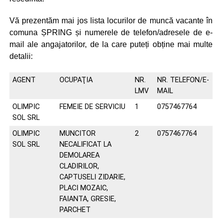
Vă prezentăm mai jos lista locurilor de muncă vacante în
comuna ȘPRING și numerele de telefon/adresele de e-
mail ale angajatorilor, de la care puteți obține mai multe
detalii:
AGENT
OCUPAŢIA
NR.
NR. TELEFON/E-
LMV
MAIL
OLIMPIC
FEMEIE DE SERVICIU
1
0757467764
SOL SRL
OLIMPIC
MUNCITOR
2
0757467764
SOL SRL
NECALIFICAT LA
DEMOLAREA
CLADIRILOR,
CAPTUSELI ZIDARIE,
PLACI MOZAIC,
FAIANTA, GRESIE,
PARCHET