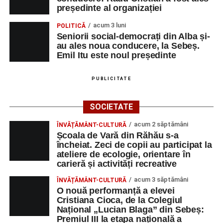
președinte al organizației
acum 3 luni
POLITICĂ
Seniorii social-democrați din Alba și-
au ales noua conducere, la Sebeș.
Emil Itu este noul președinte
PUBLICITATE
SOCIETATE
acum 2 săptămâni
ÎNVĂȚĂMÂNT-CULTURĂ
Școala de Vară din Răhău s-a
încheiat. Zeci de copii au participat la
ateliere de ecologie, orientare în
carieră și activități recreative
acum 3 săptămâni
ÎNVĂȚĂMÂNT-CULTURĂ
O nouă performanță a elevei
Cristiana Cioca, de la Colegiul
Național „Lucian Blaga” din Sebeș:
Premiul III la etapa națională a