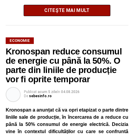
CITEȘTE MAI MULT
Antreprenorul general al proiectului este Simtel,
companie specializată în infrastructură și energie
ECONOMIE
regenerabilă și listată pe Piața Principală a Bursei de
Kronospan reduce consumul
Valori București. Contractul EPC are o valoare de
de energie cu până la 50%. O
aproximativ 217 milioane de lei, fără TVA.
parte din liniile de producție
Lucrările au început deja pe amplasamentul de la Sebeș.
vor fi oprite temporar
Echipele mobilizate pe șantier desfășoară în această
etapă lucrări de decopertare a stratului vegetal și
Publicat
acum 5 zile
în
04.08.2026
pregătire a terenului, urmând ca ulterior să fie instalate
De
sebesinfo.ro
structurile de susținere pentru panourile fotovoltaice.
Kronospan a anunțat că va opri etapizat o parte dintre
Demararea acestor operațiuni marchează intrarea
liniile sale de producție, în încercarea de a reduce cu
proiectului în faza efectivă de construcție.
până la 50% consumul de energie electrică. Decizia
vine în contextul dificultăților cu care se confruntă