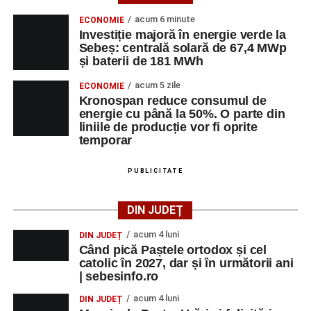
acum 6 minute
ECONOMIE
Investiție majoră în energie verde la
Sebeș: centrală solară de 67,4 MWp
și baterii de 181 MWh
acum 5 zile
ECONOMIE
Kronospan reduce consumul de
energie cu până la 50%. O parte din
liniile de producție vor fi oprite
temporar
PUBLICITATE
DIN JUDEȚ
acum 4 luni
DIN JUDEȚ
Când pică Paștele ortodox și cel
catolic în 2027, dar și în următorii ani
| sebesinfo.ro
acum 4 luni
DIN JUDEȚ