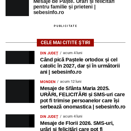
Mesaje de Paște. Urări și felicitări
pentru familie și prieteni |
sebesinfo.ro
PUBLICITATE
CELE MAI CITITE ȘTIRI
acum 4 luni
DIN JUDEȚ
Când pică Paștele ortodox și cel
catolic în 2027, dar și în următorii
ani | sebesinfo.ro
acum 12 luni
MONDEN
Mesaje de Sfânta Maria 2025.
URĂRI, FELICITĂRI și SMS-uri care
pot fi trimise persoanelor care își
serbează onomastica | sebesinfo.ro
acum 4 luni
DIN JUDEȚ
Mesaje de Florii 2026. SMS-uri,
urări și felicitări care pot fi