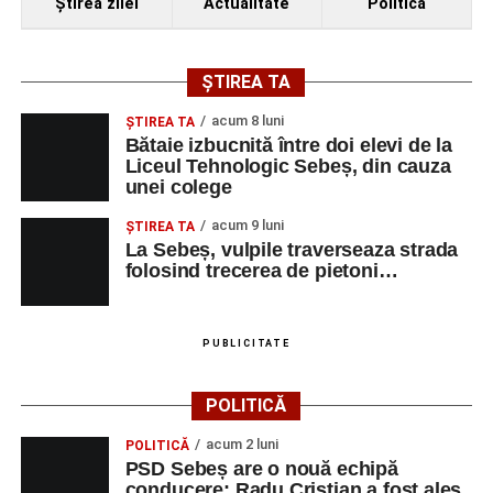
Ştirea zilei
Actualitate
Politică
ȘTIREA TA
acum 8 luni
ŞTIREA TA
Bătaie izbucnită între doi elevi de la
Liceul Tehnologic Sebeș, din cauza
unei colege
acum 9 luni
ŞTIREA TA
La Sebeș, vulpile traverseaza strada
folosind trecerea de pietoni…
PUBLICITATE
POLITICĂ
acum 2 luni
POLITICĂ
PSD Sebeș are o nouă echipă
conducere: Radu Cristian a fost ales