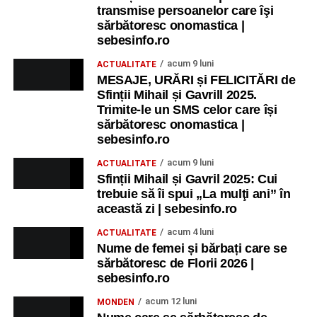
transmise persoanelor care îşi
sărbătoresc onomastica |
sebesinfo.ro
acum 9 luni
ACTUALITATE
MESAJE, URĂRI și FELICITĂRI de
Sfinții Mihail și Gavrill 2025.
Trimite-le un SMS celor care își
sărbătoresc onomastica |
sebesinfo.ro
acum 9 luni
ACTUALITATE
Sfinții Mihail și Gavril 2025: Cui
trebuie să îi spui „La mulţi ani” în
această zi | sebesinfo.ro
acum 4 luni
ACTUALITATE
Nume de femei și bărbați care se
sărbătoresc de Florii 2026 |
sebesinfo.ro
acum 12 luni
MONDEN