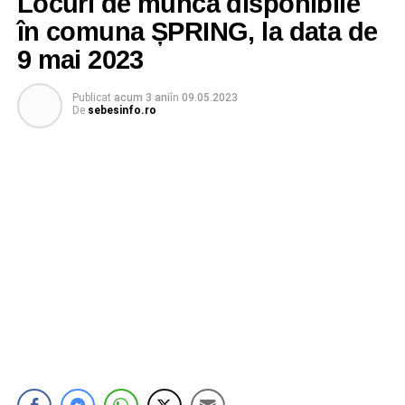
Locuri de muncă disponibile
în comuna ȘPRING, la data de
9 mai 2023
Publicat
acum 3 ani
în
09.05.2023
De
sebesinfo.ro