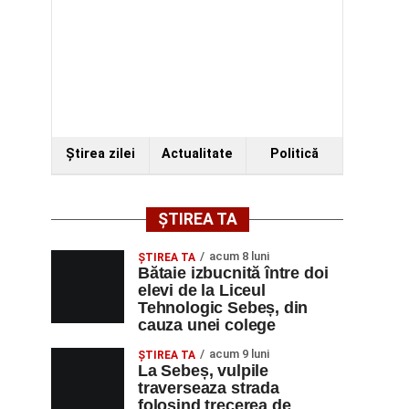
Ştirea zilei
Actualitate
Politică
ȘTIREA TA
acum 8 luni
ŞTIREA TA
Bătaie izbucnită între doi
elevi de la Liceul
Tehnologic Sebeș, din
cauza unei colege
acum 9 luni
ŞTIREA TA
La Sebeș, vulpile
traverseaza strada
folosind trecerea de