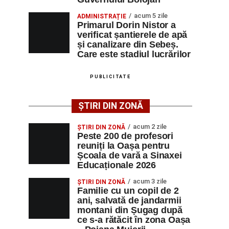
acum 5 zile
ADMINISTRAȚIE
Primarul Dorin Nistor a
verificat șantierele de apă
și canalizare din Sebeș.
Care este stadiul lucrărilor
PUBLICITATE
ȘTIRI DIN ZONĂ
acum 2 zile
ȘTIRI DIN ZONĂ
Peste 200 de profesori
reuniți la Oașa pentru
Școala de vară a Sinaxei
Educaționale 2026
acum 3 zile
ȘTIRI DIN ZONĂ
Familie cu un copil de 2
ani, salvată de jandarmii
montani din Șugag după
ce s-a rătăcit în zona Oașa