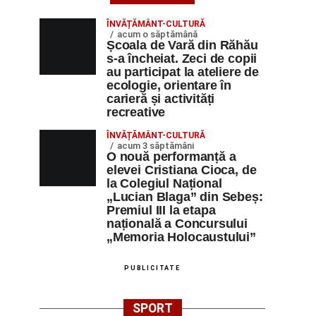
ÎNVĂȚĂMÂNT-CULTURĂ
acum o săptămână
Școala de Vară din Răhău
s-a încheiat. Zeci de copii
au participat la ateliere de
ecologie, orientare în
carieră și activități
recreative
ÎNVĂȚĂMÂNT-CULTURĂ
acum 3 săptămâni
O nouă performanță a
elevei Cristiana Cioca, de
la Colegiul Național
„Lucian Blaga” din Sebeș:
Premiul III la etapa
națională a Concursului
„Memoria Holocaustului”
PUBLICITATE
SPORT