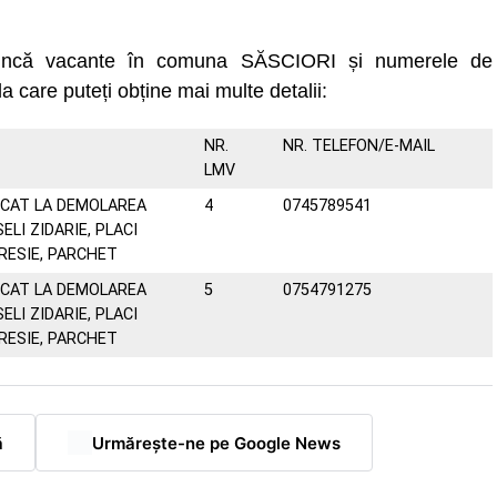
 muncă vacante în comuna SĂSCIORI și numerele de
la care puteți obține mai multe detalii:
NR.
NR. TELEFON/E-MAIL
LMV
ICAT LA DEMOLAREA
4
0745789541
ELI ZIDARIE, PLACI
GRESIE, PARCHET
ICAT LA DEMOLAREA
5
0754791275
ELI ZIDARIE, PLACI
GRESIE, PARCHET
ă
Urmărește-ne pe Google News