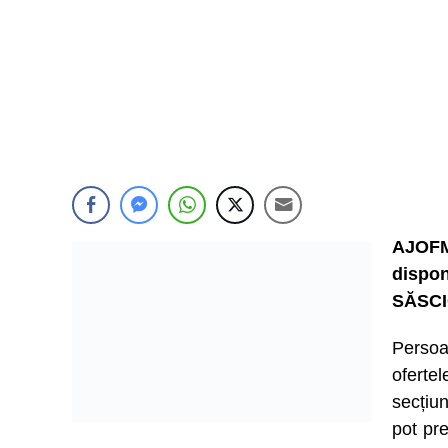
AJOFM
dispon
SĂSCI
Persoa
ofert
secțiu
pot pre