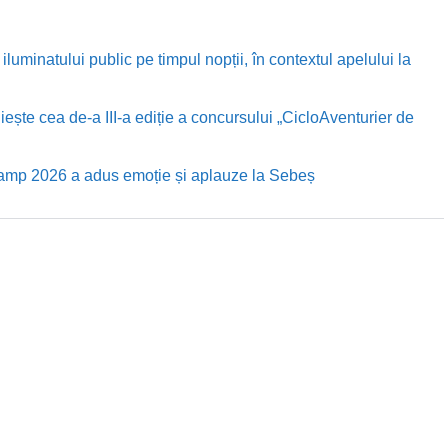
luminatului public pe timpul nopții, în contextul apelului la
te cea de-a III-a ediție a concursului „CicloAventurier de
Camp 2026 a adus emoție și aplauze la Sebeș