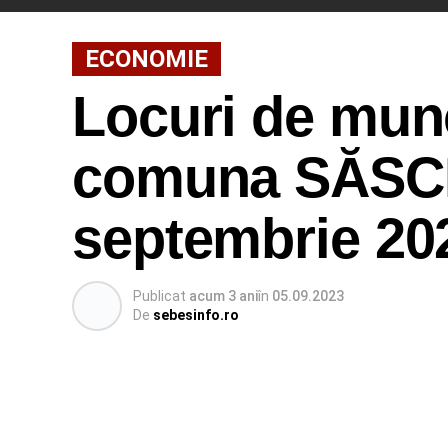
ECONOMIE
Locuri de munc
comuna SĂSCIO
septembrie 20
Publicat
acum 3 ani
în
05.09.2023
De
sebesinfo.ro