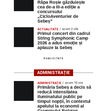
Râpa Roșie găzduiește
cea de-a III-a ediție a
concursului
„CicloAventurier de
Sebeș”
acum 2 zile
ACTUALITATE
Primul concert din cadrul
String Symphonic Camp
2026 a adus emoție și
aplauze la Sebeș
PUBLICITATE
ADMINISTRAȚIE
acum 10 ore
ADMINISTRAȚIE
Primăria Sebeș a decis să
reducă intensitatea
iluminatului public pe
timpul nopții, în contextul
apelului la economii al
Guvernului Bolojan