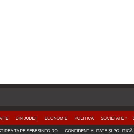
AȚIE
DIN JUDEȚ
ECONOMIE
POLITICĂ
SOCIETATE
ȘTIREA TA PE SEBEȘINFO.RO
CONFIDENȚIALITATE ȘI POLITICĂ