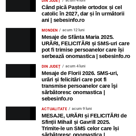
acum 4 luni
DIN JUDEȚ
Când pică Paștele ortodox și cel
catolic în 2027, dar și în următorii
ani | sebesinfo.ro
acum 12 luni
MONDEN
Mesaje de Sfânta Maria 2025.
URĂRI, FELICITĂRI și SMS-uri care
pot fi trimise persoanelor care își
serbează onomastica | sebesinfo.ro
acum 4 luni
DIN JUDEȚ
Mesaje de Florii 2026. SMS-uri,
urări și felicitări care pot fi
transmise persoanelor care îşi
sărbătoresc onomastica |
sebesinfo.ro
acum 9 luni
ACTUALITATE
MESAJE, URĂRI și FELICITĂRI de
Sfinții Mihail și Gavrill 2025.
Trimite-le un SMS celor care își
sărbătoresc onomastica |