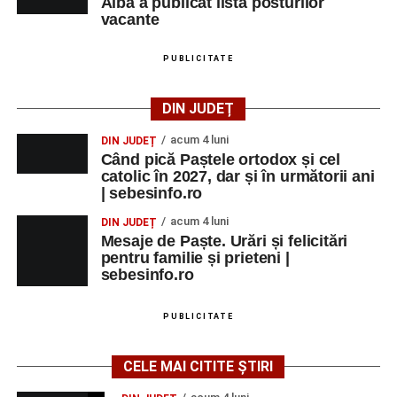
Alba a publicat lista posturilor
vacante
PUBLICITATE
DIN JUDEȚ
acum 4 luni
DIN JUDEȚ
Când pică Paștele ortodox și cel
catolic în 2027, dar și în următorii ani
| sebesinfo.ro
acum 4 luni
DIN JUDEȚ
Mesaje de Paște. Urări și felicitări
pentru familie și prieteni |
sebesinfo.ro
PUBLICITATE
CELE MAI CITITE ȘTIRI