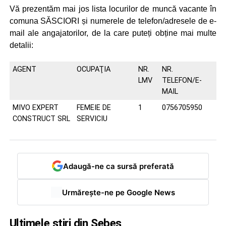
Vă prezentăm mai jos lista locurilor de muncă vacante în
comuna SĂSCIORI și numerele de telefon/adresele de e-
mail ale angajatorilor, de la care puteți obține mai multe
detalii:
AGENT
OCUPAŢIA
NR.
NR.
LMV
TELEFON/E-
MAIL
MIVO EXPERT
FEMEIE DE
1
0756705950
CONSTRUCT SRL
SERVICIU
Adaugă-ne ca sursă preferată
Urmărește-ne pe Google News
Ultimele știri din Sebeș