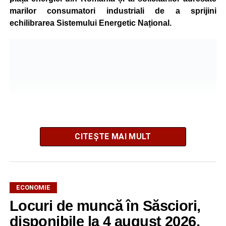
marilor consumatori industriali de a sprijini
echilibrarea Sistemului Energetic Național.
CITEȘTE MAI MULT
ECONOMIE
Potrivit unui comunicat al companiei, măsura va fi aplicată
Locuri de muncă în Săsciori,
gradual, în funcție de necesitățile sistemului energetic.
Reprezentanții Kronospan precizează că evoluția situației
disponibile la 4 august 2026.