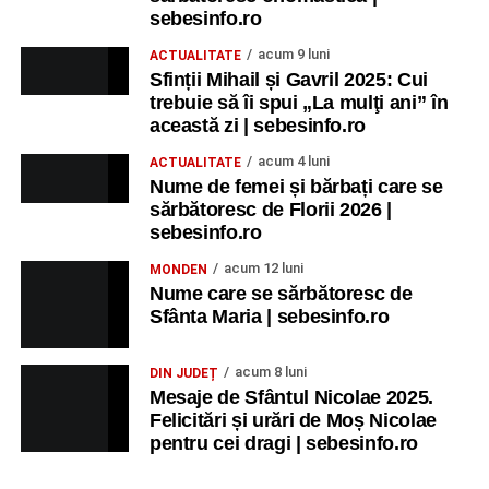
sebesinfo.ro
acum 9 luni
ACTUALITATE
Sfinții Mihail și Gavril 2025: Cui
trebuie să îi spui „La mulţi ani” în
această zi | sebesinfo.ro
acum 4 luni
ACTUALITATE
Nume de femei și bărbați care se
sărbătoresc de Florii 2026 |
sebesinfo.ro
acum 12 luni
MONDEN
Nume care se sărbătoresc de
Sfânta Maria | sebesinfo.ro
acum 8 luni
DIN JUDEȚ
Mesaje de Sfântul Nicolae 2025.
Felicitări și urări de Moș Nicolae
pentru cei dragi | sebesinfo.ro