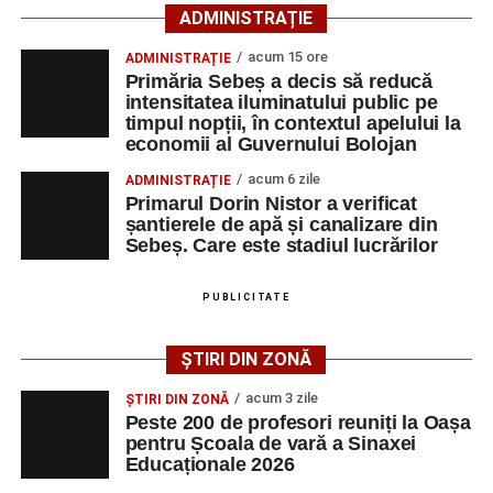
ADMINISTRAȚIE
Lista publicată de AJOFM Alba include, pe lângă
acum 15 ore
ADMINISTRAȚIE
denumirea posturilor vacante din Săsciori, și datele de
Primăria Sebeș a decis să reducă
contact ale angajatorilor, precum numere de telefon și
intensitatea iluminatului public pe
timpul nopții, în contextul apelului la
adrese de e-mail, pentru ca persoanele interesate să
economii al Guvernului Bolojan
poată solicita detalii despre condițiile de angajare,
programul de lucru și procesul de recrutare.
acum 6 zile
ADMINISTRAȚIE
Primarul Dorin Nistor a verificat
șantierele de apă și canalizare din
Mai jos puteți consulta lista completă a locurilor de
Sebeș. Care este stadiul lucrărilor
muncă disponibile în comuna Săsciori la data de 4
august 2026, precum și datele de contact ale
PUBLICITATE
angajatorilor:
ȘTIRI DIN ZONĂ
AGENT
OCUPAŢIA
NR.
NR.
LMV
TELEFON/E-
acum 3 zile
ȘTIRI DIN ZONĂ
MAIL
Peste 200 de profesori reuniți la Oașa
pentru Școala de vară a Sinaxei
SC Maier
OPERATOR LA
1
0752826367
Educaționale 2026
Technology Srl
MASINI-UNELTE
CU COMANDA