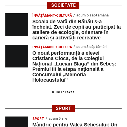
SOCIETATE
acum o săptămână
ÎNVĂȚĂMÂNT-CULTURĂ
Școala de Vară din Răhău s-a
încheiat. Zeci de copii au participat la
ateliere de ecologie, orientare în
carieră și activități recreative
acum 3 săptămâni
ÎNVĂȚĂMÂNT-CULTURĂ
O nouă performanță a elevei
Cristiana Cioca, de la Colegiul
Național „Lucian Blaga” din Sebeș:
Premiul III la etapa națională a
Concursului „Memoria
Holocaustului”
PUBLICITATE
SPORT
acum 5 zile
SPORT
Mândrie pentru Valea Sebeșului: Un