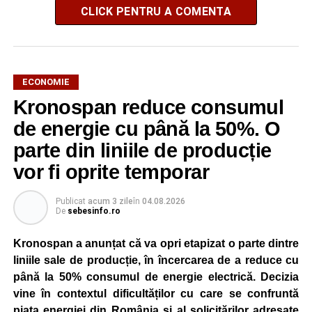
CLICK PENTRU A COMENTA
ECONOMIE
Kronospan reduce consumul
de energie cu până la 50%. O
parte din liniile de producție
vor fi oprite temporar
Publicat
acum 3 zile
în
04.08.2026
De
sebesinfo.ro
Kronospan a anunțat că va opri etapizat o parte dintre
liniile sale de producție, în încercarea de a reduce cu
până la 50% consumul de energie electrică. Decizia
vine în contextul dificultăților cu care se confruntă
piața energiei din România și al solicitărilor adresate