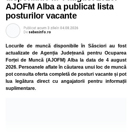
este monitorizată permanent, iar activitatea va reveni la
AJOFM Alba a publicat lista
capacitate normală imediat ce condițiile vor permite.
posturilor vacante
Compania dă asigurări că oprirea temporară a unor linii
de producție nu va afecta livrările către clienți.
Publicat
acum 3 zile
în
04.08.2026
De
sebesinfo.ro
Kronospan se numără printre cei mai mari consumatori de
energie electrică din România. O parte din necesarul
Locurile de muncă disponibile în Săsciori au fost
energetic este acoperită prin producția proprie de energie,
actualizate de Agenția Județeană pentru Ocuparea
realizată cu ajutorul panourilor fotovoltaice și al unităților
Forței de Muncă (AJOFM) Alba la data de 4 august
de cogenerare.
2026. Persoanele aflate în căutarea unui loc de muncă
pot consulta oferta completă de posturi vacante și pot
Reprezentanții companiei afirmă că vor continua
lua legătura direct cu angajatorii pentru informații
colaborarea cu autoritățile și operatorii din domeniul
suplimentare.
energetic pentru a contribui la depășirea perioadei dificile
și la menținerea stabilității Sistemului Energetic Național.
Adaugă-ne ca sursă preferată