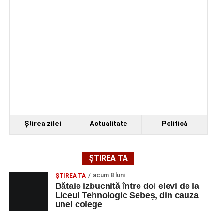
2026 a adus emoție și aplauze la Sebeș
Ştirea zilei
Actualitate
Politică
ȘTIREA TA
acum 8 luni
ŞTIREA TA
Bătaie izbucnită între doi elevi de la
Liceul Tehnologic Sebeș, din cauza
unei colege