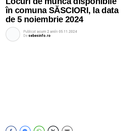
Locuri de muncă disponibile
în comuna SĂSCIORI, la data
de 5 noiembrie 2024
Publicat
acum 2 ani
în
05.11.2024
De
sebesinfo.ro