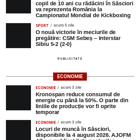
copil de 10 ani cu rădăcini în Săsciori
va reprezenta România la
Campionatul Mondial de Kickboxing
acum 5 zile
SPORT
O nouă victorie în meciurile de
pregătire: CSM Sebeș – Interstar
Sibiu 5-2 (2-0)
PUBLICITATE
ECONOMIE
acum 3 zile
ECONOMIE
Kronospan reduce consumul de
energie cu până la 50%. O parte din
liniile de producție vor fi oprite
temporar
acum 3 zile
ECONOMIE
Locuri de muncă în Săsciori,
disponibile la 4 august 2026. AJOFM