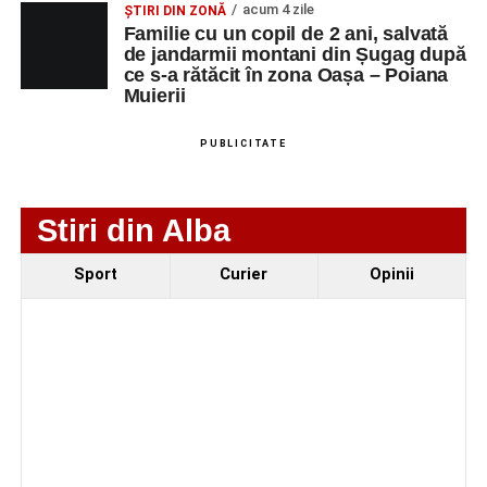
acum 4 zile
ȘTIRI DIN ZONĂ
NUMERICA
Familie cu un copil de 2 ani, salvată
de jandarmii montani din Șugag după
ce s-a rătăcit în zona Oașa – Poiana
Muierii
Adaugă-ne ca sursă preferată
PUBLICITATE
Urmărește-ne pe Google News
Stiri din Alba
Ultimele știri din Sebeș
Sport
Curier
Opinii
Primăria Sebeș a decis să reducă intensitatea
iluminatului public pe timpul nopții, în contextul
apelului la economii al Guvernului Bolojan
Duminică, 23 august 2026, Râpa Roșie găzduiește
cea de-a III-a ediție a concursului „CicloAventurier
de Sebeș”
Primul concert din cadrul String Symphonic Camp