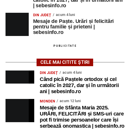
catolic în 2027, dar și în următorii ani
| sebesinfo.ro
acum 4 luni
DIN JUDEȚ
Mesaje de Paște. Urări și felicitări
pentru familie și prieteni |
sebesinfo.ro
PUBLICITATE
CELE MAI CITITE ȘTIRI
acum 4 luni
DIN JUDEȚ
Când pică Paștele ortodox și cel
catolic în 2027, dar și în următorii
ani | sebesinfo.ro
acum 12 luni
MONDEN
Mesaje de Sfânta Maria 2025.
URĂRI, FELICITĂRI și SMS-uri care
pot fi trimise persoanelor care își
serbează onomastica | sebesinfo.ro