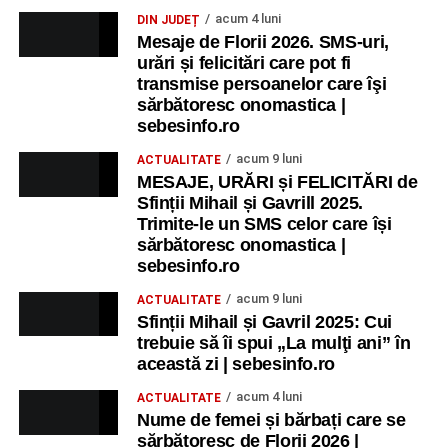
acum 4 luni
DIN JUDEȚ
Mesaje de Florii 2026. SMS-uri,
urări și felicitări care pot fi
transmise persoanelor care îşi
sărbătoresc onomastica |
sebesinfo.ro
acum 9 luni
ACTUALITATE
MESAJE, URĂRI și FELICITĂRI de
Sfinții Mihail și Gavrill 2025.
Trimite-le un SMS celor care își
sărbătoresc onomastica |
sebesinfo.ro
acum 9 luni
ACTUALITATE
Sfinții Mihail și Gavril 2025: Cui
trebuie să îi spui „La mulţi ani” în
această zi | sebesinfo.ro
acum 4 luni
ACTUALITATE
Nume de femei și bărbați care se
sărbătoresc de Florii 2026 |