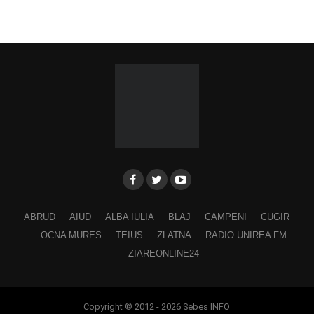
ABRUD
AIUD
ALBA IULIA
BLAJ
CAMPENI
CUGIR
OCNA MURES
TEIUS
ZLATNA
RADIO UNIREA FM
ZIAREONLINE24
Copyright © 2012 - 2026 Sebes INFO