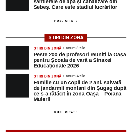
șantierele de apă și canalizare din
muncă disponibile în comuna Săsciori la data de 4
Sebeș. Care este stadiul lucrărilor
august 2026, precum și datele de contact ale
angajatorilor:
PUBLICITATE
AGENT
OCUPAŢIA
NR.
NR.
ȘTIRI DIN ZONĂ
LMV
TELEFON/E-
MAIL
acum 3 zile
ȘTIRI DIN ZONĂ
Peste 200 de profesori reuniți la Oașa
SC Maier
OPERATOR LA
1
0752826367
pentru Școala de vară a Sinaxei
Technology Srl
MASINI-UNELTE
Educaționale 2026
CU COMANDA
NUMERICA
acum 4 zile
ȘTIRI DIN ZONĂ
Familie cu un copil de 2 ani, salvată
de jandarmii montani din Șugag după
ce s-a rătăcit în zona Oașa – Poiana
Muierii
Adaugă-ne ca sursă preferată
PUBLICITATE
Urmărește-ne pe Google News