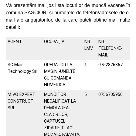
Vă prezentăm mai jos lista locurilor de muncă vacante în
comuna SĂSCIORI și numerele de telefon/adresele de e-
mail ale angajatorilor, de la care puteți obține mai multe
detalii:
AGENT
OCUPAŢIA
NR.
NR.
LMV
TELEFON/E-
MAIL
SC Maier
OPERATOR LA
1
0752826367
Technology Srl
MASINI-UNELTE
CU COMANDA
NUMERICA
MIVO EXPERT
MUNCITOR
5
0756705950
CONSTRUCT
NECALIFICAT LA
SRL
DEMOLAREA
CLADIRILOR,
CAPTUSELI
ZIDARIE, PLACI
MOZAIC, FAIANTA,