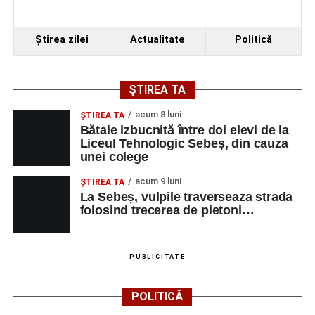
Ştirea zilei
Actualitate
Politică
ȘTIREA TA
acum 8 luni
ŞTIREA TA
Bătaie izbucnită între doi elevi de la
Liceul Tehnologic Sebeș, din cauza
unei colege
acum 9 luni
ŞTIREA TA
La Sebeș, vulpile traverseaza strada
folosind trecerea de pietoni…
PUBLICITATE
POLITICĂ