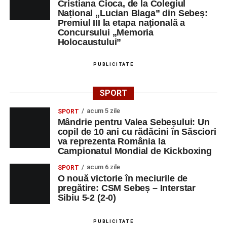
Cristiana Cioca, de la Colegiul
Național „Lucian Blaga” din Sebeș:
Premiul III la etapa națională a
Concursului „Memoria
Holocaustului”
PUBLICITATE
SPORT
acum 5 zile
SPORT
Mândrie pentru Valea Sebeșului: Un
copil de 10 ani cu rădăcini în Săsciori
va reprezenta România la
Campionatul Mondial de Kickboxing
acum 6 zile
SPORT
O nouă victorie în meciurile de
pregătire: CSM Sebeș – Interstar
Sibiu 5-2 (2-0)
PUBLICITATE