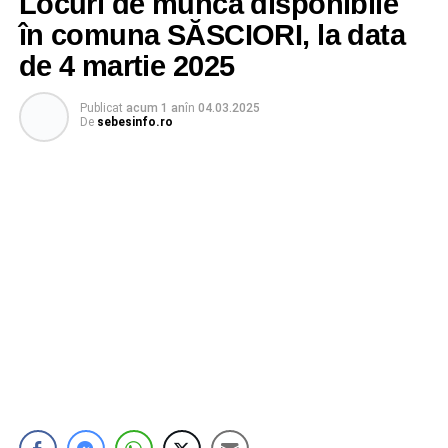
Locuri de muncă disponibile
în comuna SĂSCIORI, la data
de 4 martie 2025
Publicat
acum 1 an
în
04.03.2025
De
sebesinfo.ro