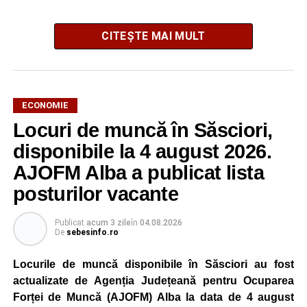
CITEȘTE MAI MULT
ECONOMIE
Potrivit unui comunicat al companiei, măsura va fi aplicată
Locuri de muncă în Săsciori,
gradual, în funcție de necesitățile sistemului energetic.
Reprezentanții Kronospan precizează că evoluția situației
disponibile la 4 august 2026.
este monitorizată permanent, iar activitatea va reveni la
AJOFM Alba a publicat lista
capacitate normală imediat ce condițiile vor permite.
posturilor vacante
Compania dă asigurări că oprirea temporară a unor linii
de producție nu va afecta livrările către clienți.
Publicat
acum 3 zile
în
04.08.2026
De
sebesinfo.ro
Kronospan se numără printre cei mai mari consumatori de
energie electrică din România. O parte din necesarul
Locurile de muncă disponibile în Săsciori au fost
energetic este acoperită prin producția proprie de energie,
actualizate de Agenția Județeană pentru Ocuparea
realizată cu ajutorul panourilor fotovoltaice și al unităților
Forței de Muncă (AJOFM) Alba la data de 4 august