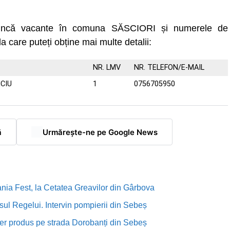
 muncă vacante în comuna SĂSCIORI și numerele de
la care puteți obține mai multe detalii:
NR. LMV
NR. TELEFON/E-MAIL
ICIU
1
0756705950
ă
Urmărește-ne pe Google News
nia Fest, la Cetatea Greavilor din Gârbova
sul Regelui. Intervin pompierii din Sebeș
rutier produs pe strada Dorobanți din Sebeș