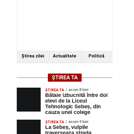
Ştirea zilei
Actualitate
Politică
ȘTIREA TA
acum 8 luni
ŞTIREA TA
Bătaie izbucnită între doi
elevi de la Liceul
Tehnologic Sebeș, din
cauza unei colege
acum 9 luni
ŞTIREA TA
La Sebeș, vulpile
traverseaza strada