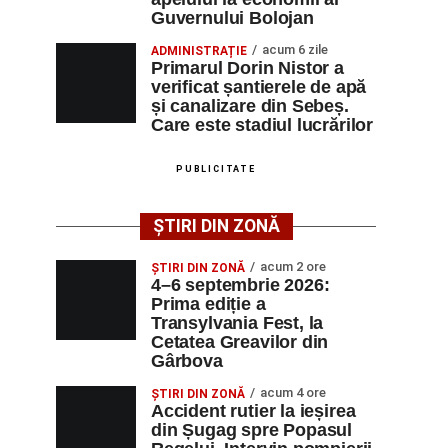
Guvernului Bolojan
acum 6 zile
ADMINISTRAȚIE
Primarul Dorin Nistor a
verificat șantierele de apă
și canalizare din Sebeș.
Care este stadiul lucrărilor
PUBLICITATE
ȘTIRI DIN ZONĂ
acum 2 ore
ȘTIRI DIN ZONĂ
4–6 septembrie 2026:
Prima ediție a
Transylvania Fest, la
Cetatea Greavilor din
Gârbova
acum 4 ore
ȘTIRI DIN ZONĂ
Accident rutier la ieșirea
din Șugag spre Popasul