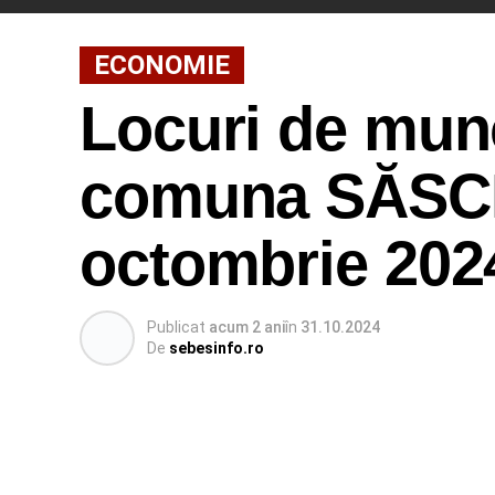
ECONOMIE
Locuri de munc
comuna SĂSCIO
octombrie 202
Publicat
acum 2 ani
în
31.10.2024
De
sebesinfo.ro