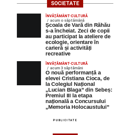
SOCIETATE
ÎNVĂȚĂMÂNT-CULTURĂ
acum o săptămână
Școala de Vară din Răhău
s-a încheiat. Zeci de copii
au participat la ateliere de
ecologie, orientare în
carieră și activități
recreative
ÎNVĂȚĂMÂNT-CULTURĂ
acum 3 săptămâni
O nouă performanță a
elevei Cristiana Cioca, de
la Colegiul Național
„Lucian Blaga” din Sebeș:
Premiul III la etapa
națională a Concursului
„Memoria Holocaustului”
PUBLICITATE