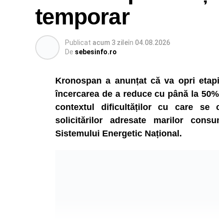
temporar
Publicat
acum 3 zile
în
04.08.2026
De
sebesinfo.ro
Kronospan a anunțat că va opri etapiza
încercarea de a reduce cu până la 50% 
contextul dificultăților cu care se
solicitărilor adresate marilor consu
Sistemului Energetic Național.