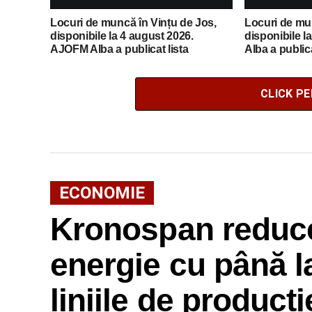
Locuri de muncă în Vințu de Jos,
Locuri de mun
disponibile la 4 august 2026.
disponibile l
AJOFM Alba a publicat lista
Alba a publica
posturilor vacante
vacante
CLICK P
ECONOMIE
Kronospan reduc
energie cu până l
liniile de producți