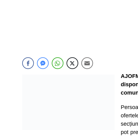
AJOFM
dispo
comun
Persoa
ofert
secțiu
pot pre