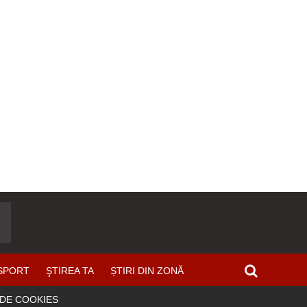
SPORT
ŞTIREA TA
ȘTIRI DIN ZONĂ
 DE COOKIES