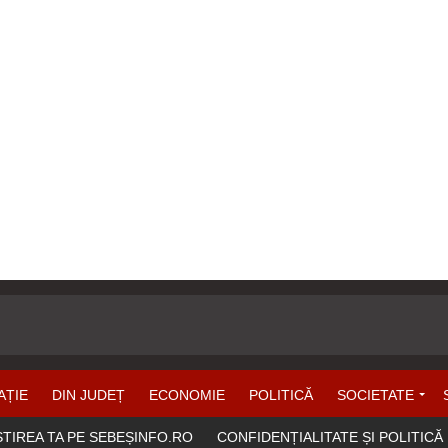
AȚIE
DIN JUDEȚ
ECONOMIE
POLITICĂ
SOCIETATE
ȘTIREA TA PE SEBEȘINFO.RO
CONFIDENȚIALITATE ȘI POLITICĂ