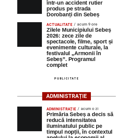
într-un accident rutier
produs pe strada
Dorobanți din Sebeș
acum 9 ore
ACTUALITATE
Zilele Municipiului Sebeș
2026: zece zile de
spectacole, filme, sport și
evenimente culturale, la
festivalul „Armonii în
Sebeș”. Programul
complet
PUBLICITATE
ADMINISTRAȚIE
acum o zi
ADMINISTRAȚIE
Primăria Sebeș a decis să
reducă intensitatea
iluminatului public pe
timpul nopții, în contextul
apelului la economii al