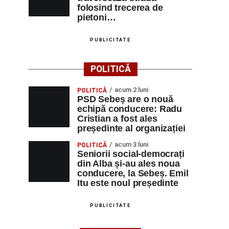
folosind trecerea de
pietoni…
PUBLICITATE
POLITICĂ
acum 2 luni
POLITICĂ
PSD Sebeș are o nouă
echipă conducere: Radu
Cristian a fost ales
președinte al organizației
acum 3 luni
POLITICĂ
Seniorii social-democrați
din Alba și-au ales noua
conducere, la Sebeș. Emil
Itu este noul președinte
PUBLICITATE