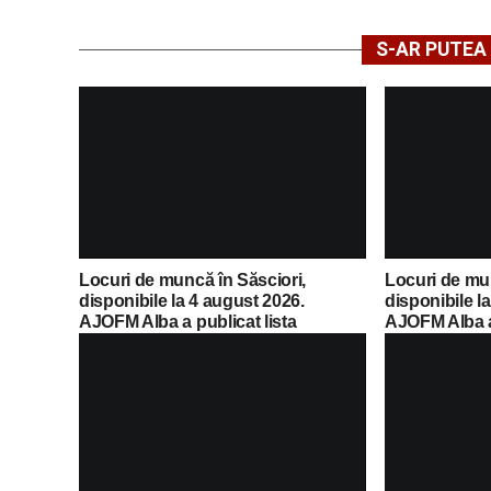
S-AR PUTEA 
Locuri de muncă în Săsciori,
Locuri de mu
disponibile la 4 august 2026.
disponibile l
AJOFM Alba a publicat lista
AJOFM Alba a 
posturilor vacante
posturilor va