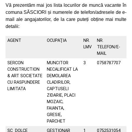
Vă prezentăm mai jos lista locurilor de muncă vacante în
comuna SĂSCIORI și numerele de telefon/adresele de e-
mail ale angajatorilor, de la care puteți obține mai multe
detalii:
AGENT
OCUPAŢIA
NR.
NR.
LMV
TELEFON/E-
MAIL
SERCON
MUNCITOR
3
0758787707
CONSTRUCTION
NECALIFICAT LA
& ART SOCIETATE
DEMOLAREA
CU RASPUNDERE
CLADIRILOR,
LIMITATA
CAPTUSELI
ZIDARIE, PLACI
MOZAIC,
FAIANTA,
GRESIE,
PARCHET
SC DOLCE
GESTIONAR
1
0752531054