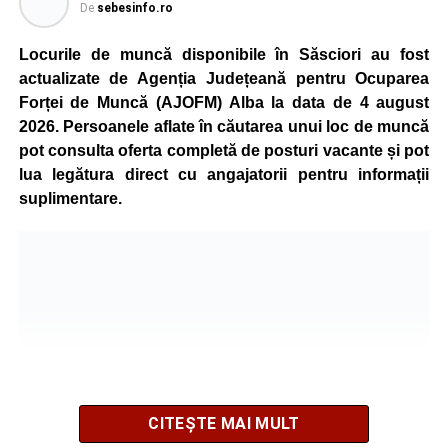
De
sebesinfo.ro
Kronospan se numără printre cei mai mari consumatori de
energie electrică din România. O parte din necesarul
Locurile de muncă disponibile în Săsciori au fost
energetic este acoperită prin producția proprie de energie,
actualizate de Agenția Județeană pentru Ocuparea
realizată cu ajutorul panourilor fotovoltaice și al unităților
Forței de Muncă (AJOFM) Alba la data de 4 august
de cogenerare.
2026. Persoanele aflate în căutarea unui loc de muncă
pot consulta oferta completă de posturi vacante și pot
Reprezentanții companiei afirmă că vor continua
lua legătura direct cu angajatorii pentru informații
colaborarea cu autoritățile și operatorii din domeniul
suplimentare.
energetic pentru a contribui la depășirea perioadei dificile
și la menținerea stabilității Sistemului Energetic Național.
Adaugă-ne ca sursă preferată
Urmărește-ne pe Google News
CITEȘTE MAI MULT
Ultimele știri din Sebeș