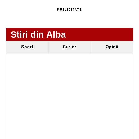
Adaugă-ne ca sursă preferată
PUBLICITATE
Urmărește-ne pe Google News
Stiri din Alba
Ultimele știri din Sebeș
Sport
Curier
Opinii
Primăria Sebeș a decis să reducă intensitatea
iluminatului public pe timpul nopții, în contextul
apelului la economii al Guvernului Bolojan
Duminică, 23 august 2026, Râpa Roșie găzduiește
cea de-a III-a ediție a concursului „CicloAventurier
de Sebeș”
Primul concert din cadrul String Symphonic Camp
2026 a adus emoție și aplauze la Sebeș