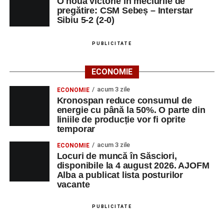
O nouă victorie în meciurile de
pregătire: CSM Sebeș – Interstar
Sibiu 5-2 (2-0)
PUBLICITATE
ECONOMIE
acum 3 zile
ECONOMIE
Kronospan reduce consumul de
energie cu până la 50%. O parte din
liniile de producție vor fi oprite
temporar
acum 3 zile
ECONOMIE
Locuri de muncă în Săsciori,
disponibile la 4 august 2026. AJOFM
Alba a publicat lista posturilor
vacante
PUBLICITATE