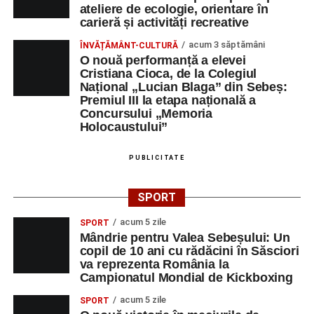
ateliere de ecologie, orientare în
carieră și activități recreative
acum 3 săptămâni
ÎNVĂȚĂMÂNT-CULTURĂ
O nouă performanță a elevei
Cristiana Cioca, de la Colegiul
Național „Lucian Blaga” din Sebeș:
Premiul III la etapa națională a
Concursului „Memoria
Holocaustului”
PUBLICITATE
SPORT
acum 5 zile
SPORT
Mândrie pentru Valea Sebeșului: Un
copil de 10 ani cu rădăcini în Săsciori
va reprezenta România la
Campionatul Mondial de Kickboxing
acum 5 zile
SPORT