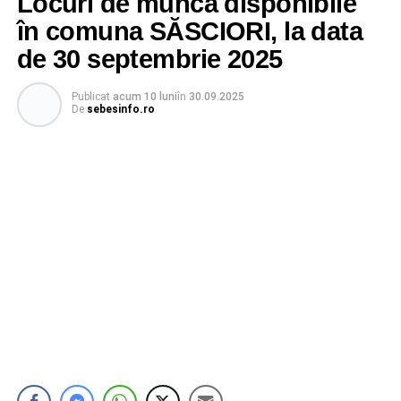
Locuri de muncă disponibile
în comuna SĂSCIORI, la data
de 30 septembrie 2025
Publicat
acum 10 luni
în
30.09.2025
De
sebesinfo.ro