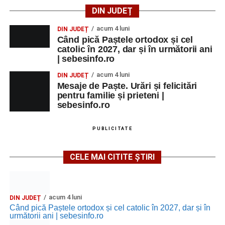
DIN JUDEȚ
acum 4 luni
DIN JUDEȚ
Când pică Paștele ortodox și cel
catolic în 2027, dar și în următorii ani
| sebesinfo.ro
acum 4 luni
DIN JUDEȚ
Mesaje de Paște. Urări și felicitări
pentru familie și prieteni |
sebesinfo.ro
PUBLICITATE
CELE MAI CITITE ȘTIRI
acum 4 luni
DIN JUDEȚ
Când pică Paștele ortodox și cel catolic în 2027, dar și în
următorii ani | sebesinfo.ro