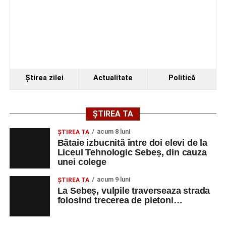
Ştirea zilei
Actualitate
Politică
ȘTIREA TA
acum 8 luni
ŞTIREA TA
Bătaie izbucnită între doi elevi de la
Liceul Tehnologic Sebeș, din cauza
unei colege
acum 9 luni
ŞTIREA TA
La Sebeș, vulpile traverseaza strada
folosind trecerea de pietoni…