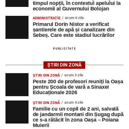
timpul nopții, în contextul apelului la
adrese de e-mail, pentru ca persoanele interesate să
economii al Guvernului Bolojan
poată solicita detalii despre condițiile de angajare,
programul de lucru și procesul de recrutare.
acum 6 zile
ADMINISTRAȚIE
Primarul Dorin Nistor a verificat
șantierele de apă și canalizare din
Mai jos puteți consulta lista completă a locurilor de
Sebeș. Care este stadiul lucrărilor
muncă disponibile în comuna Săsciori la data de 4
august 2026, precum și datele de contact ale
PUBLICITATE
angajatorilor:
ȘTIRI DIN ZONĂ
AGENT
OCUPAŢIA
NR.
NR.
LMV
TELEFON/E-
acum 3 zile
ȘTIRI DIN ZONĂ
MAIL
Peste 200 de profesori reuniți la Oașa
pentru Școala de vară a Sinaxei
SC Maier
OPERATOR LA
1
0752826367
Educaționale 2026
Technology Srl
MASINI-UNELTE
CU COMANDA
acum 4 zile
ȘTIRI DIN ZONĂ
NUMERICA
Familie cu un copil de 2 ani, salvată
de jandarmii montani din Șugag după
ce s-a rătăcit în zona Oașa – Poiana
Muierii