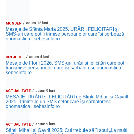
acum 12 luni
MONDEN
Mesaje de Sfânta Maria 2025. URĂRI, FELICITĂRI și
SMS-uri care pot fi trimise persoanelor care își serbează
onomastica | sebesinfo.ro
acum 4 luni
DIN JUDEȚ
Mesaje de Florii 2026. SMS-uri, urări și felicitări care pot fi
transmise persoanelor care îşi sărbătoresc onomastica |
sebesinfo.ro
acum 9 luni
ACTUALITATE
MESAJE, URĂRI și FELICITĂRI de Sfinții Mihail și Gavrill
2025. Trimite-le un SMS celor care își sărbătoresc
onomastica | sebesinfo.ro
acum 9 luni
ACTUALITATE
Sfinții Mihail și Gavril 2025: Cui trebuie să îi spui „La mulţi