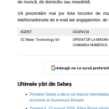
de muncă, de domiciliu sau resedintă.
Vă prezentăm mai jos lista locurilor de
telefon/adresele de e-mail ale angajatorilor, de 
AGENT
OCUPAŢIA
SC Maier Technology Srl
OPERATOR LA MASINI
COMANDA NUMERICA
Adaugă-ne ca sursă preferat
Ultimele știri din Sebeș
Primăria Sebeș a decis să reducă intensitatea i
economii al Guvernului Bolojan
Duminică, 23 august 2026, Râpa Roșie găzduieș