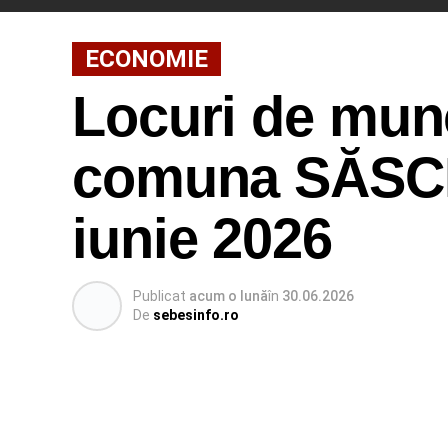
ECONOMIE
Locuri de munc
comuna SĂSCIO
iunie 2026
Publicat
acum o lună
în
30.06.2026
De
sebesinfo.ro