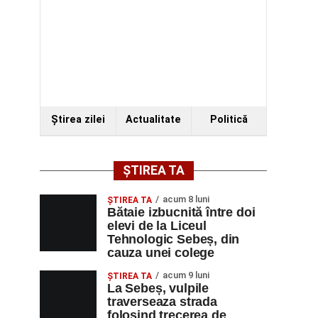
Ştirea zilei
Actualitate
Politică
ȘTIREA TA
acum 8 luni
ŞTIREA TA
Bătaie izbucnită între doi
elevi de la Liceul
Tehnologic Sebeș, din
cauza unei colege
acum 9 luni
ŞTIREA TA
La Sebeș, vulpile
traverseaza strada
folosind trecerea de