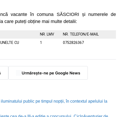
 muncă vacante în comuna SĂSCIORI și numerele de
la care puteți obține mai multe detalii:
NR. LMV
NR. TELEFON/E-MAIL
-UNELTE CU
1
0752826367
ă
Urmărește-ne pe Google News
luminatului public pe timpul nopții, în contextul apelului la
te cea de-a III-a ediție a concursului „CicloAventurier de