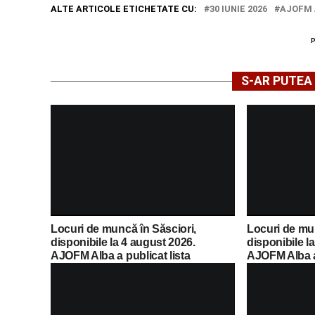
ALTE ARTICOLE ETICHETATE CU:
30 IUNIE 2026
AJOFM 
S-AR PUTEA 
Locuri de muncă în Săsciori,
Locuri de mu
disponibile la 4 august 2026.
disponibile l
AJOFM Alba a publicat lista
AJOFM Alba a 
posturilor vacante
posturilor va