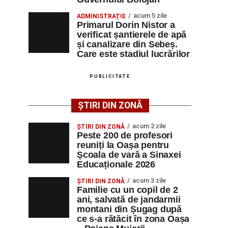
acum 5 zile
ADMINISTRAȚIE
Primarul Dorin Nistor a
verificat șantierele de apă
și canalizare din Sebeș.
Care este stadiul lucrărilor
PUBLICITATE
ȘTIRI DIN ZONĂ
acum 2 zile
ȘTIRI DIN ZONĂ
Peste 200 de profesori
reuniți la Oașa pentru
Școala de vară a Sinaxei
Educaționale 2026
acum 3 zile
ȘTIRI DIN ZONĂ
Familie cu un copil de 2
ani, salvată de jandarmii
montani din Șugag după
ce s-a rătăcit în zona Oașa