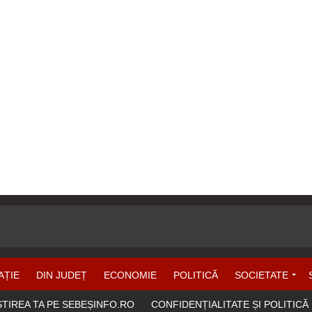
AȚIE
DIN JUDEȚ
ECONOMIE
POLITICĂ
SOCIETATE
ȘTIREA TA PE SEBEȘINFO.RO
CONFIDENȚIALITATE ȘI POLITICĂ