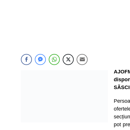
AJOFM
dispon
SĂSCI
Persoa
ofert
secțiu
pot pre