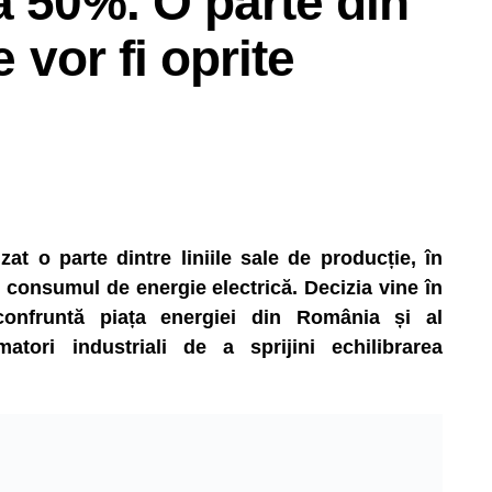
a 50%. O parte din
e vor fi oprite
t o parte dintre liniile sale de producție, în
consumul de energie electrică. Decizia vine în
 confruntă piața energiei din România și al
matori industriali de a sprijini echilibrarea