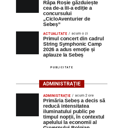
Râpa Roșie găzduiește
cea de-a III-a ediție a
concursului
„CicloAventurier de
Sebeș”
acum o zi
ACTUALITATE
Primul concert din cadrul
String Symphonic Camp
2026 a adus emoție și
aplauze la Sebeș
PUBLICITATE
ADMINISTRAȚIE
acum 2 ore
ADMINISTRAȚIE
Primăria Sebeș a decis să
reducă intensitatea
iluminatului public pe
timpul nopții, în contextul
apelului la economii al
Guvernului Bolojan