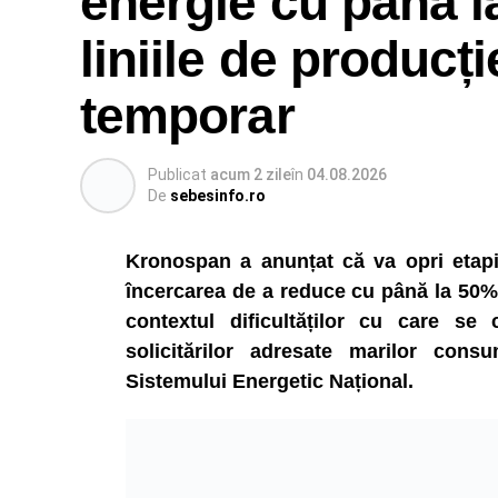
energie cu până l
liniile de producți
temporar
Publicat
acum 2 zile
în
04.08.2026
De
sebesinfo.ro
Kronospan a anunțat că va opri etapiza
încercarea de a reduce cu până la 50% 
contextul dificultăților cu care se
solicitărilor adresate marilor consu
Sistemului Energetic Național.