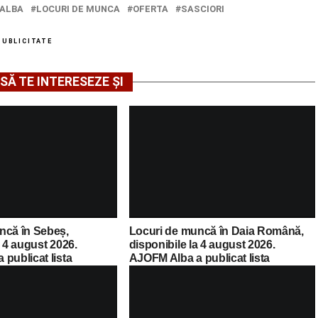
ALBA
LOCURI DE MUNCA
OFERTA
SASCIORI
PUBLICITATE
SĂ TE INTERESEZE ȘI
ncă în Sebeș,
Locuri de muncă în Daia Română,
a 4 august 2026.
disponibile la 4 august 2026.
publicat lista
AJOFM Alba a publicat lista
cante
posturilor vacante