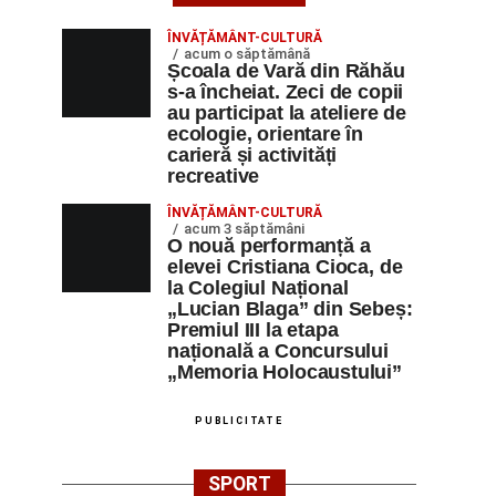
ÎNVĂȚĂMÂNT-CULTURĂ
acum o săptămână
Școala de Vară din Răhău
s-a încheiat. Zeci de copii
au participat la ateliere de
ecologie, orientare în
carieră și activități
recreative
ÎNVĂȚĂMÂNT-CULTURĂ
acum 3 săptămâni
O nouă performanță a
elevei Cristiana Cioca, de
la Colegiul Național
„Lucian Blaga” din Sebeș:
Premiul III la etapa
națională a Concursului
„Memoria Holocaustului”
PUBLICITATE
SPORT