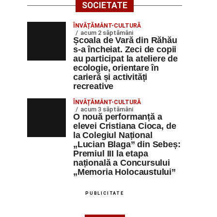
SOCIETATE
ÎNVĂȚĂMÂNT-CULTURĂ
acum 2 săptămâni
Școala de Vară din Răhău
s-a încheiat. Zeci de copii
au participat la ateliere de
ecologie, orientare în
carieră și activități
recreative
ÎNVĂȚĂMÂNT-CULTURĂ
acum 3 săptămâni
O nouă performanță a
elevei Cristiana Cioca, de
la Colegiul Național
„Lucian Blaga” din Sebeș:
Premiul III la etapa
națională a Concursului
„Memoria Holocaustului”
PUBLICITATE