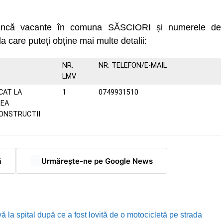
 muncă vacante în comuna SĂSCIORI și numerele de
la care puteți obține mai multe detalii:
NR.
NR. TELEFON/E-MAIL
LMV
CAT LA
1
0749931510
REA
CONSTRUCTII
ă
Urmărește-ne pe Google News
ă la spital după ce a fost lovită de o motocicletă pe strada