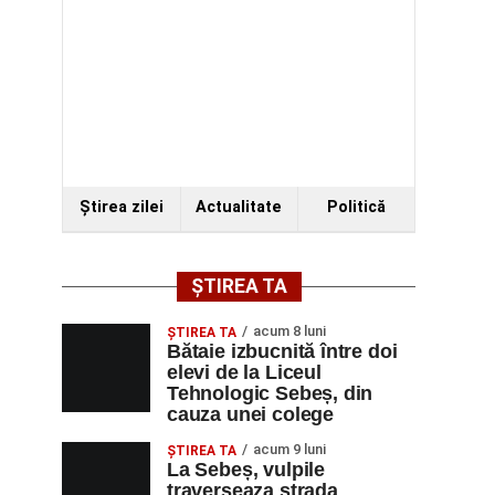
Ştirea zilei
Actualitate
Politică
ȘTIREA TA
acum 8 luni
ŞTIREA TA
Bătaie izbucnită între doi
elevi de la Liceul
Tehnologic Sebeș, din
cauza unei colege
acum 9 luni
ŞTIREA TA
La Sebeș, vulpile
traverseaza strada