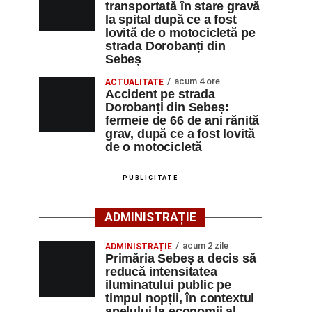
transportată în stare gravă
la spital după ce a fost
lovită de o motocicletă pe
strada Dorobanți din
Sebeș
acum 4 ore
ACTUALITATE
Accident pe strada
Dorobanți din Sebeș:
fermeie de 66 de ani rănită
grav, după ce a fost lovită
de o motocicletă
PUBLICITATE
ADMINISTRAȚIE
acum 2 zile
ADMINISTRAȚIE
Primăria Sebeș a decis să
reducă intensitatea
iluminatului public pe
timpul nopții, în contextul
apelului la economii al