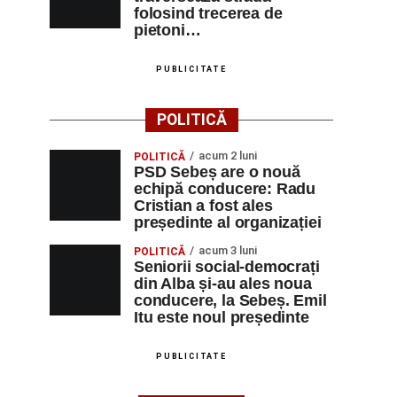
folosind trecerea de
pietoni…
PUBLICITATE
POLITICĂ
acum 2 luni
POLITICĂ
PSD Sebeș are o nouă
echipă conducere: Radu
Cristian a fost ales
președinte al organizației
acum 3 luni
POLITICĂ
Seniorii social-democrați
din Alba și-au ales noua
conducere, la Sebeș. Emil
Itu este noul președinte
PUBLICITATE