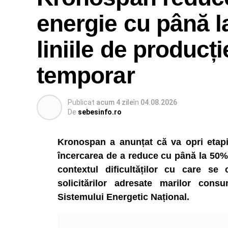
energie cu până l
liniile de producți
temporar
Publicat
acum 4 zile
în
04.08.2026
De
sebesinfo.ro
Kronospan a anunțat că va opri etapiza
încercarea de a reduce cu până la 50% 
contextul dificultăților cu care se
solicitărilor adresate marilor consu
Sistemului Energetic Național.