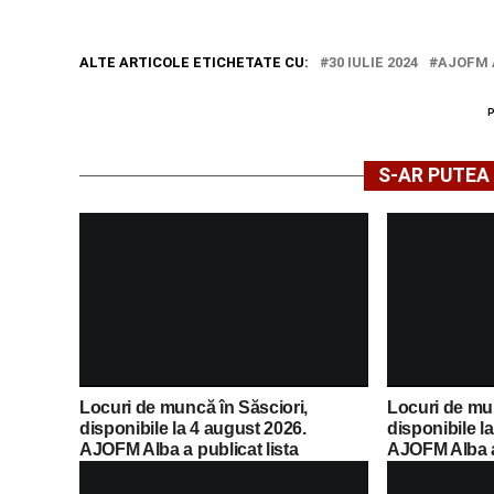
ALTE ARTICOLE ETICHETATE CU:
30 IULIE 2024
AJOFM 
S-AR PUTEA 
Locuri de muncă în Săsciori,
Locuri de mu
disponibile la 4 august 2026.
disponibile l
AJOFM Alba a publicat lista
AJOFM Alba a 
posturilor vacante
posturilor va