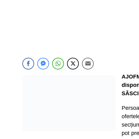
AJOFM
dispon
SĂSCI
Persoa
ofert
secțiu
pot pre