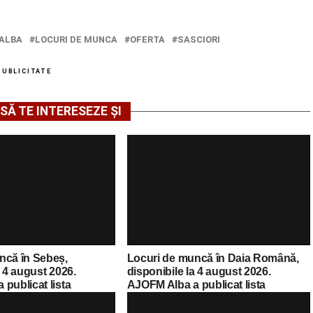
ALBA
LOCURI DE MUNCA
OFERTA
SASCIORI
PUBLICITATE
SĂ TE INTERESEZE ȘI
ncă în Sebeș,
Locuri de muncă în Daia Română,
a 4 august 2026.
disponibile la 4 august 2026.
publicat lista
AJOFM Alba a publicat lista
cante
posturilor vacante