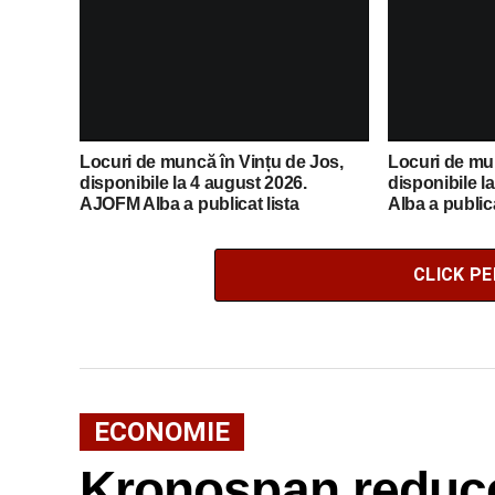
Locuri de muncă în Vințu de Jos,
Locuri de mun
disponibile la 4 august 2026.
disponibile l
AJOFM Alba a publicat lista
Alba a publica
posturilor vacante
vacante
CLICK P
ECONOMIE
Kronospan reduc