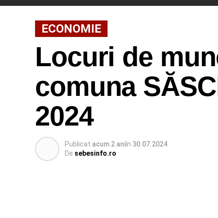
ECONOMIE
Locuri de munc
comuna SĂSCIOR
2024
Publicat
acum 2 ani
în
30.07.2024
De
sebesinfo.ro