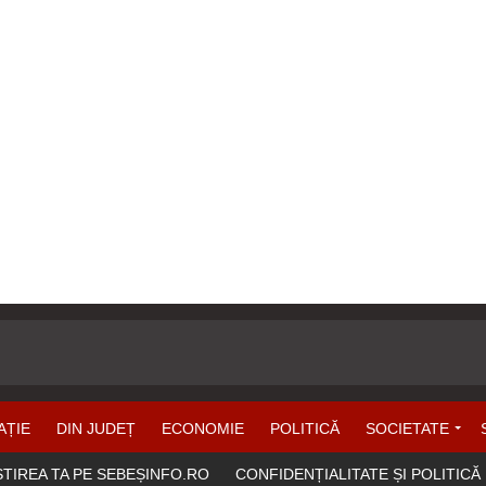
AȚIE
DIN JUDEȚ
ECONOMIE
POLITICĂ
SOCIETATE
ȘTIREA TA PE SEBEȘINFO.RO
CONFIDENȚIALITATE ȘI POLITICĂ