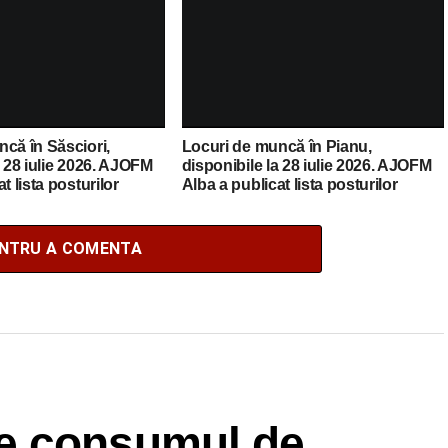
că în Săsciori,
Locuri de muncă în Pianu,
a 28 iulie 2026. AJOFM
disponibile la 28 iulie 2026. AJOFM
t lista posturilor
Alba a publicat lista posturilor
vacante
ENTRU A COMENTA
e consumul de