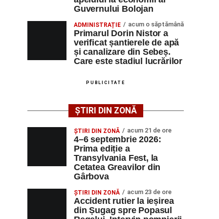
Guvernului Bolojan
acum o săptămână
ADMINISTRAȚIE
Primarul Dorin Nistor a
verificat șantierele de apă
și canalizare din Sebeș.
Care este stadiul lucrărilor
PUBLICITATE
ȘTIRI DIN ZONĂ
acum 21 de ore
ȘTIRI DIN ZONĂ
4–6 septembrie 2026:
Prima ediție a
Transylvania Fest, la
Cetatea Greavilor din
Gârbova
acum 23 de ore
ȘTIRI DIN ZONĂ
Accident rutier la ieșirea
din Șugag spre Popasul