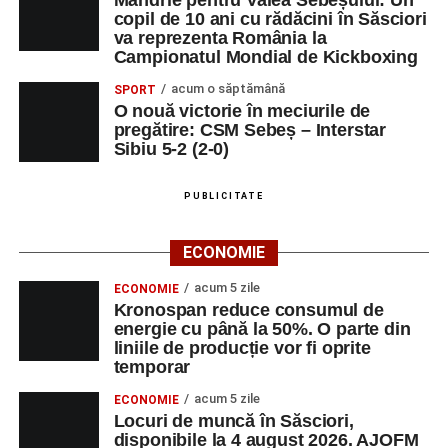
Mândrie pentru Valea Sebeșului: Un
copil de 10 ani cu rădăcini în Săsciori
va reprezenta România la
Campionatul Mondial de Kickboxing
acum o săptămână
SPORT
O nouă victorie în meciurile de
pregătire: CSM Sebeș – Interstar
Sibiu 5-2 (2-0)
PUBLICITATE
ECONOMIE
acum 5 zile
ECONOMIE
Kronospan reduce consumul de
energie cu până la 50%. O parte din
liniile de producție vor fi oprite
temporar
acum 5 zile
ECONOMIE
Locuri de muncă în Săsciori,
disponibile la 4 august 2026. AJOFM