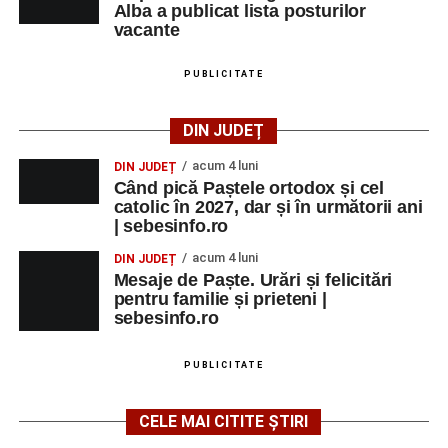
Alba a publicat lista posturilor
vacante
PUBLICITATE
DIN JUDEȚ
acum 4 luni
DIN JUDEȚ
Când pică Paștele ortodox și cel
catolic în 2027, dar și în următorii ani
| sebesinfo.ro
acum 4 luni
DIN JUDEȚ
Mesaje de Paște. Urări și felicitări
pentru familie și prieteni |
sebesinfo.ro
PUBLICITATE
CELE MAI CITITE ȘTIRI