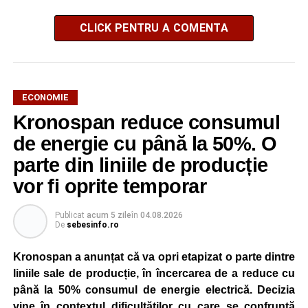
CLICK PENTRU A COMENTA
ECONOMIE
Kronospan reduce consumul
de energie cu până la 50%. O
parte din liniile de producție
vor fi oprite temporar
Publicat
acum 5 zile
în
04.08.2026
De
sebesinfo.ro
Kronospan a anunțat că va opri etapizat o parte dintre
liniile sale de producție, în încercarea de a reduce cu
până la 50% consumul de energie electrică. Decizia
vine în contextul dificultăților cu care se confruntă