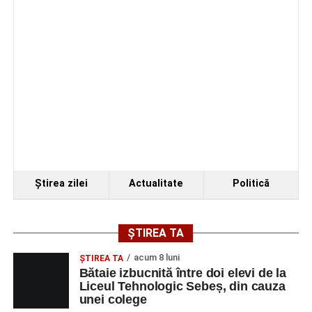
Accident pe strada Dorobanți din Sebeș: fermeie
de 66 de ani rănită grav, după ce a fost lovită de o
motocicletă
Ştirea zilei
Actualitate
Politică
ȘTIREA TA
acum 8 luni
ŞTIREA TA
Bătaie izbucnită între doi elevi de la
Liceul Tehnologic Sebeș, din cauza
unei colege