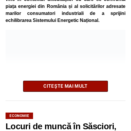
piața energiei din România și al solicitărilor adresate
marilor consumatori industriali de a sprijini
echilibrarea Sistemului Energetic Național.
CITEȘTE MAI MULT
ECONOMIE
Potrivit unui comunicat al companiei, măsura va fi aplicată
Locuri de muncă în Săsciori,
gradual, în funcție de necesitățile sistemului energetic.