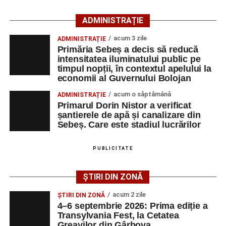
căutarea unui loc de muncă.
ADMINISTRAȚIE
Lista publicată de AJOFM Alba include, pe lângă
acum 3 zile
ADMINISTRAȚIE
denumirea posturilor vacante din Săsciori, și datele de
Primăria Sebeș a decis să reducă
contact ale angajatorilor, precum numere de telefon și
intensitatea iluminatului public pe
timpul nopții, în contextul apelului la
adrese de e-mail, pentru ca persoanele interesate să
economii al Guvernului Bolojan
poată solicita detalii despre condițiile de angajare,
programul de lucru și procesul de recrutare.
acum o săptămână
ADMINISTRAȚIE
Primarul Dorin Nistor a verificat
șantierele de apă și canalizare din
Mai jos puteți consulta lista completă a locurilor de
Sebeș. Care este stadiul lucrărilor
muncă disponibile în comuna Săsciori la data de 4
august 2026, precum și datele de contact ale
PUBLICITATE
angajatorilor:
ȘTIRI DIN ZONĂ
AGENT
OCUPAŢIA
NR.
NR.
LMV
TELEFON/E-
acum 2 zile
ȘTIRI DIN ZONĂ
MAIL
4–6 septembrie 2026: Prima ediție a
Transylvania Fest, la Cetatea
SC Maier
OPERATOR LA
1
0752826367
Greavilor din Gârbova
Technology Srl
MASINI-UNELTE