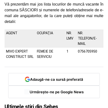
Vă prezentăm mai jos lista locurilor de muncă vacante în
comuna SĂSCIORI și numerele de telefon/adresele de e-
mail ale angajatorilor, de la care puteți obține mai multe
detalii:
AGENT
OCUPAŢIA
NR.
NR.
LMV
TELEFON/E-
MAIL
MIVO EXPERT
FEMEIE DE
1
0756705950
CONSTRUCT SRL
SERVICIU
Adaugă-ne ca sursă preferată
Urmărește-ne pe Google News
Ultimele știri din Sebeș