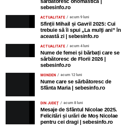
sărbătoresc onomastica |
sebesinfo.ro
acum 9 luni
ACTUALITATE
Sfinții Mihail și Gavril 2025: Cui
trebuie să îi spui „La mulţi ani” în
această zi | sebesinfo.ro
acum 4 luni
ACTUALITATE
Nume de femei și bărbați care se
sărbătoresc de Florii 2026 |
sebesinfo.ro
acum 12 luni
MONDEN
Nume care se sărbătoresc de
Sfânta Maria | sebesinfo.ro
acum 8 luni
DIN JUDEȚ
Mesaje de Sfântul Nicolae 2025.
Felicitări și urări de Moș Nicolae
pentru cei dragi | sebesinfo.ro