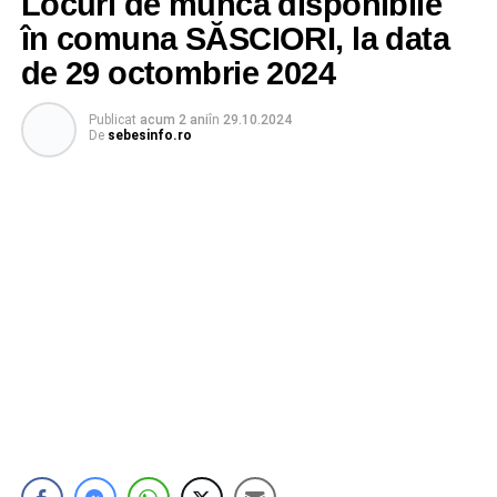
Locuri de muncă disponibile
în comuna SĂSCIORI, la data
de 29 octombrie 2024
Publicat
acum 2 ani
în
29.10.2024
De
sebesinfo.ro