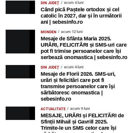
acum 4 luni
DIN JUDEȚ
Când pică Paștele ortodox și cel
catolic în 2027, dar și în următorii
ani | sebesinfo.ro
acum 12 luni
MONDEN
Mesaje de Sfânta Maria 2025.
URĂRI, FELICITĂRI și SMS-uri care
pot fi trimise persoanelor care își
serbează onomastica | sebesinfo.ro
acum 4 luni
DIN JUDEȚ
Mesaje de Florii 2026. SMS-uri,
urări și felicitări care pot fi
transmise persoanelor care îşi
sărbătoresc onomastica |
sebesinfo.ro
acum 9 luni
ACTUALITATE
MESAJE, URĂRI și FELICITĂRI de
Sfinții Mihail și Gavrill 2025.
Trimite-le un SMS celor care își