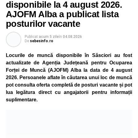
Reprezentanții Kronospan precizează că evoluția situației
disponibile la 4 august 2026.
este monitorizată permanent, iar activitatea va reveni la
AJOFM Alba a publicat lista
capacitate normală imediat ce condițiile vor permite.
posturilor vacante
Compania dă asigurări că oprirea temporară a unor linii
de producție nu va afecta livrările către clienți.
Publicat
acum 5 zile
în
04.08.2026
De
sebesinfo.ro
Kronospan se numără printre cei mai mari consumatori de
energie electrică din România. O parte din necesarul
Locurile de muncă disponibile în Săsciori au fost
energetic este acoperită prin producția proprie de energie,
actualizate de Agenția Județeană pentru Ocuparea
realizată cu ajutorul panourilor fotovoltaice și al unităților
Forței de Muncă (AJOFM) Alba la data de 4 august
de cogenerare.
2026. Persoanele aflate în căutarea unui loc de muncă
pot consulta oferta completă de posturi vacante și pot
Reprezentanții companiei afirmă că vor continua
lua legătura direct cu angajatorii pentru informații
colaborarea cu autoritățile și operatorii din domeniul
suplimentare.
energetic pentru a contribui la depășirea perioadei dificile
și la menținerea stabilității Sistemului Energetic Național.