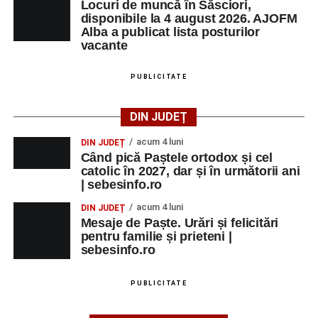
Locuri de muncă în Săsciori,
disponibile la 4 august 2026. AJOFM
Alba a publicat lista posturilor
vacante
PUBLICITATE
DIN JUDEȚ
acum 4 luni
DIN JUDEȚ
Când pică Paștele ortodox și cel
catolic în 2027, dar și în următorii ani
| sebesinfo.ro
acum 4 luni
DIN JUDEȚ
Mesaje de Paște. Urări și felicitări
pentru familie și prieteni |
sebesinfo.ro
PUBLICITATE