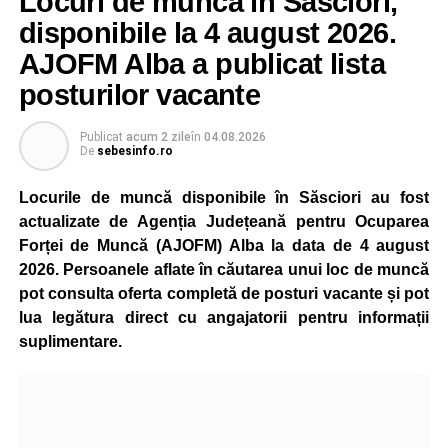
Locuri de muncă în Săsciori,
gradual, în funcție de necesitățile sistemului energetic.
Reprezentanții Kronospan precizează că evoluția situației
disponibile la 4 august 2026.
este monitorizată permanent, iar activitatea va reveni la
AJOFM Alba a publicat lista
capacitate normală imediat ce condițiile vor permite.
posturilor vacante
Compania dă asigurări că oprirea temporară a unor linii
de producție nu va afecta livrările către clienți.
Publicat
acum 2 zile
în
04.08.2026
De
sebesinfo.ro
Kronospan se numără printre cei mai mari consumatori de
energie electrică din România. O parte din necesarul
Locurile de muncă disponibile în Săsciori au fost
energetic este acoperită prin producția proprie de energie,
actualizate de Agenția Județeană pentru Ocuparea
realizată cu ajutorul panourilor fotovoltaice și al unităților
Forței de Muncă (AJOFM) Alba la data de 4 august
de cogenerare.
2026. Persoanele aflate în căutarea unui loc de muncă
pot consulta oferta completă de posturi vacante și pot
Reprezentanții companiei afirmă că vor continua
lua legătura direct cu angajatorii pentru informații
colaborarea cu autoritățile și operatorii din domeniul
suplimentare.
energetic pentru a contribui la depășirea perioadei dificile
și la menținerea stabilității Sistemului Energetic Național.