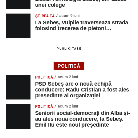
unei colege
acum 9 luni
ŞTIREA TA
La Sebeș, vulpile traverseaza strada
folosind trecerea de pietoni…
PUBLICITATE
POLITICĂ
acum 2 luni
POLITICĂ
PSD Sebeș are o nouă echipă
conducere: Radu Cristian a fost ales
președinte al organizației
acum 2 luni
POLITICĂ
Seniorii social-democrați din Alba și-
au ales noua conducere, la Sebeș.
Emil Itu este noul președinte