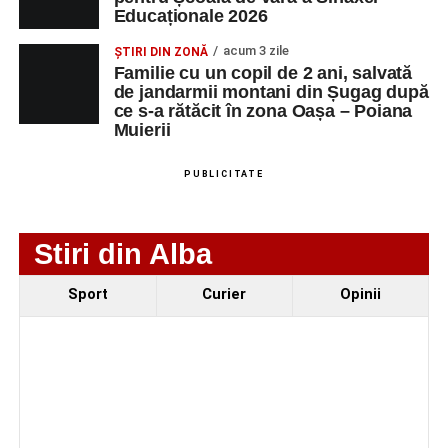
Educaționale 2026
Technology Srl
MASINI-UNELTE
CU COMANDA
acum 3 zile
ȘTIRI DIN ZONĂ
NUMERICA
Familie cu un copil de 2 ani, salvată
de jandarmii montani din Șugag după
ce s-a rătăcit în zona Oașa – Poiana
Muierii
Adaugă-ne ca sursă preferată
PUBLICITATE
Urmărește-ne pe Google News
Stiri din Alba
Ultimele știri din Sebeș
Sport
Curier
Opinii
Duminică, 23 august 2026, Râpa Roșie găzduiește
cea de-a III-a ediție a concursului „CicloAventurier
de Sebeș”
Primul concert din cadrul String Symphonic Camp
2026 a adus emoție și aplauze la Sebeș