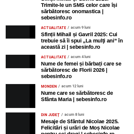
Trimite-le un SMS celor care își
sărbătoresc onomastica |
sebesinfo.ro
acum 9 luni
ACTUALITATE
Sfinții Mihail și Gavril 2025: Cui
trebuie să îi spui „La mulţi ani” în
această zi | sebesinfo.ro
acum 4 luni
ACTUALITATE
Nume de femei și bărbați care se
sărbătoresc de Florii 2026 |
sebesinfo.ro
acum 12 luni
MONDEN
Nume care se sărbătoresc de
Sfânta Maria | sebesinfo.ro
acum 8 luni
DIN JUDEȚ
Mesaje de Sfântul Nicolae 2025.
Felicitări și urări de Moș Nicolae