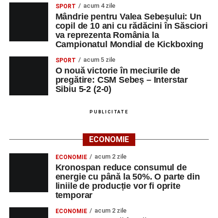
acum 4 zile
SPORT
Mândrie pentru Valea Sebeșului: Un
copil de 10 ani cu rădăcini în Săsciori
va reprezenta România la
Campionatul Mondial de Kickboxing
acum 5 zile
SPORT
O nouă victorie în meciurile de
pregătire: CSM Sebeș – Interstar
Sibiu 5-2 (2-0)
PUBLICITATE
ECONOMIE
acum 2 zile
ECONOMIE
Kronospan reduce consumul de
energie cu până la 50%. O parte din
liniile de producție vor fi oprite
temporar
acum 2 zile
ECONOMIE