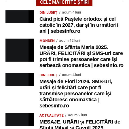
CELE MAI CITITE ȘTIRI
acum 4 luni
DIN JUDEȚ
Când pică Paștele ortodox și cel
catolic în 2027, dar și în următorii
ani | sebesinfo.ro
acum 12 luni
MONDEN
Mesaje de Sfânta Maria 2025.
URĂRI, FELICITĂRI și SMS-uri care
pot fi trimise persoanelor care își
serbează onomastica | sebesinfo.ro
acum 4 luni
DIN JUDEȚ
Mesaje de Florii 2026. SMS-uri,
urări și felicitări care pot fi
transmise persoanelor care îşi
sărbătoresc onomastica |
sebesinfo.ro
acum 9 luni
ACTUALITATE
MESAJE, URĂRI și FELICITĂRI de
Sfinții Mihail și Gavrill 2025.