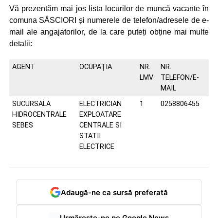
Vă prezentăm mai jos lista locurilor de muncă vacante în
comuna SĂSCIORI și numerele de telefon/adresele de e-
mail ale angajatorilor, de la care puteți obține mai multe
detalii:
AGENT
OCUPAŢIA
NR.
NR.
LMV
TELEFON/E-
MAIL
SUCURSALA
ELECTRICIAN
1
0258806455
HIDROCENTRALE
EXPLOATARE
SEBES
CENTRALE SI
STATII
ELECTRICE
Adaugă-ne ca sursă preferată
Urmărește-ne pe Google News