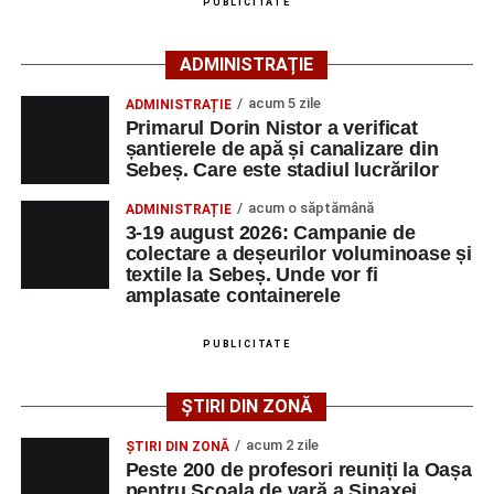
PUBLICITATE
agenția teritorială de care aparține persoana aflată în
căutarea unui loc de muncă.
ADMINISTRAȚIE
Lista publicată de AJOFM Alba include, pe lângă
acum 5 zile
ADMINISTRAȚIE
denumirea posturilor vacante din Săsciori, și datele de
Primarul Dorin Nistor a verificat
contact ale angajatorilor, precum numere de telefon și
șantierele de apă și canalizare din
Sebeș. Care este stadiul lucrărilor
adrese de e-mail, pentru ca persoanele interesate să
poată solicita detalii despre condițiile de angajare,
acum o săptămână
ADMINISTRAȚIE
programul de lucru și procesul de recrutare.
3-19 august 2026: Campanie de
colectare a deșeurilor voluminoase și
textile la Sebeș. Unde vor fi
Mai jos puteți consulta lista completă a locurilor de
amplasate containerele
muncă disponibile în comuna Săsciori la data de 4
august 2026, precum și datele de contact ale
PUBLICITATE
angajatorilor:
ȘTIRI DIN ZONĂ
AGENT
OCUPAŢIA
NR.
NR.
LMV
TELEFON/E-
acum 2 zile
ȘTIRI DIN ZONĂ
MAIL
Peste 200 de profesori reuniți la Oașa
pentru Școala de vară a Sinaxei
SC Maier
OPERATOR LA
1
0752826367