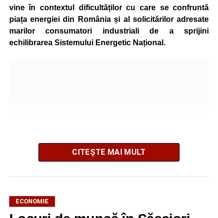
vine în contextul dificultăților cu care se confruntă
piața energiei din România și al solicitărilor adresate
marilor consumatori industriali de a sprijini
echilibrarea Sistemului Energetic Național.
CITEȘTE MAI MULT
ECONOMIE
Potrivit unui comunicat al companiei, măsura va fi aplicată