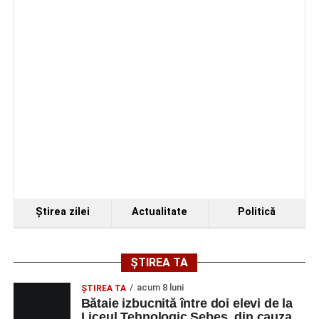
În luna august, cele mai recente lucrări ale lui Eugen
Măcinic pot fi admirate la Primăria Sebeș
Ştirea zilei
Actualitate
Politică
ȘTIREA TA
acum 8 luni
ŞTIREA TA
Bătaie izbucnită între doi elevi de la
Liceul Tehnologic Sebeș, din cauza