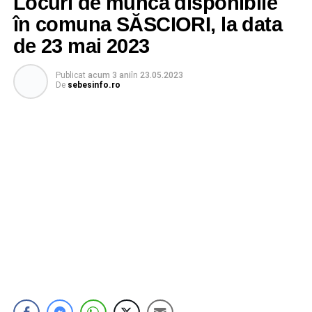
Locuri de muncă disponibile
în comuna SĂSCIORI, la data
de 23 mai 2023
Publicat
acum 3 ani
în
23.05.2023
De
sebesinfo.ro