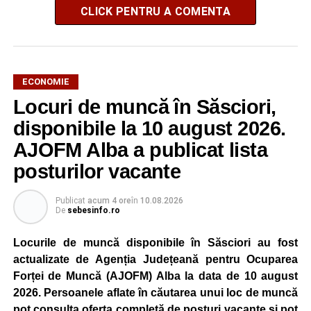
CLICK PENTRU A COMENTA
ECONOMIE
Locuri de muncă în Săsciori,
disponibile la 10 august 2026.
AJOFM Alba a publicat lista
posturilor vacante
Publicat
acum 4 ore
în
10.08.2026
De
sebesinfo.ro
Locurile de muncă disponibile în Săsciori au fost
actualizate de Agenția Județeană pentru Ocuparea
Forței de Muncă (AJOFM) Alba la data de 10 august
2026. Persoanele aflate în căutarea unui loc de muncă
pot consulta oferta completă de posturi vacante și pot