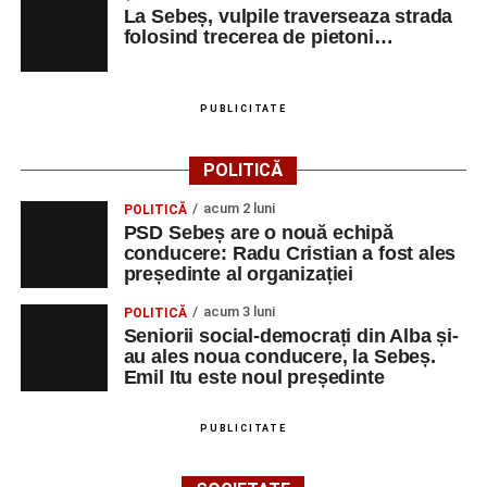
La Sebeș, vulpile traverseaza strada
BELLA ARTE ADDA
MAROCHINER-
5
0745580122
folosind trecerea de pietoni…
SRL
CONFECTIONER
MAROCHINARIE,
DUPA
PUBLICITATE
COMANDA
CONSTRUCŢII ŞI
MUNCITOR
1
0358401269
POLITICĂ
SERVICII SRL
NECALIFICAT LA
ASAMBLAREA,
acum 2 luni
POLITICĂ
MONTAREA
PSD Sebeș are o nouă echipă
PIESELOR
conducere: Radu Cristian a fost ales
președinte al organizației
SC SALV METAL
MASINIST LA
1
0742212382
SRL
MASINI
acum 3 luni
POLITICĂ
SPECIALE DE
Seniorii social-democrați din Alba și-
ASCHIERE
au ales noua conducere, la Sebeș.
Emil Itu este noul președinte
TRIMODA SRL
VÂNZATOR
1
0755461400
CONSTRUCŢII ŞI
ASISTENT
1
0358401269
PUBLICITATE
SERVICII SRL
MANAGER
SOCIETATEA DE
INGINER
1
0258806442