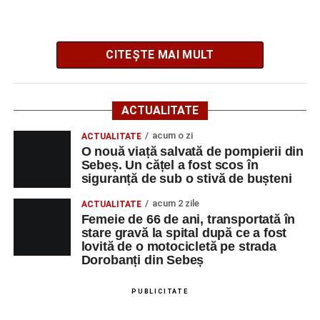
angajatorilor:
AGENT
OCUPAŢIA
NR.
NR.
CITEȘTE MAI MULT
LMV
TELEFON/E-
MAIL
SC Maier
OPERATOR LA
1
0752826367
ACTUALITATE
Technology Srl
MASINI-UNELTE
AJOFM Alba a publicat lista locurilor de muncă vacante
acum o zi
CU COMANDA
ACTUALITATE
O nouă viață salvată de pompierii din
din Municipiul Sebeș, valabilă la data de
10 august 2026
.
NUMERICA
Sebeș. Un cățel a fost scos în
Oferta cuprinde posturi din mai multe domenii de
siguranță de sub o stivă de bușteni
activitate, fiind adresată atât persoanelor cu experiență,
cât și celor aflate la început de carieră.
acum 2 zile
ACTUALITATE
Femeie de 66 de ani, transportată în
Adaugă-ne ca sursă preferată
stare gravă la spital după ce a fost
Cei interesați pot consulta toate locurile de muncă
lovită de o motocicletă pe strada
disponibile accesând platforma oficială ANOFM,
Urmărește-ne pe Google News
Dorobanți din Sebeș
selectând
AJOFM Alba
, apoi secțiunea
„Persoane fizice
– Locuri de muncă vacante”
. De asemenea, informații
PUBLICITATE
Ultimele știri din Sebeș
pot fi obținute direct de la sediul AJOFM Alba sau de la