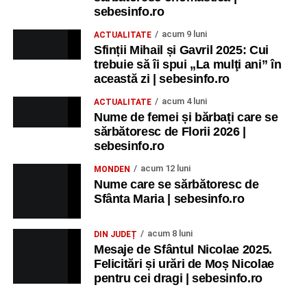
sebesinfo.ro
acum 9 luni
ACTUALITATE
Sfinții Mihail și Gavril 2025: Cui
trebuie să îi spui „La mulţi ani” în
această zi | sebesinfo.ro
acum 4 luni
ACTUALITATE
Nume de femei și bărbați care se
sărbătoresc de Florii 2026 |
sebesinfo.ro
acum 12 luni
MONDEN
Nume care se sărbătoresc de
Sfânta Maria | sebesinfo.ro
acum 8 luni
DIN JUDEȚ
Mesaje de Sfântul Nicolae 2025.
Felicitări și urări de Moș Nicolae
pentru cei dragi | sebesinfo.ro