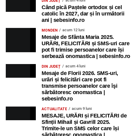
acum 4 luni
DIN JUDEȚ
Când pică Paștele ortodox și cel
catolic în 2027, dar și în următorii
ani | sebesinfo.ro
acum 12 luni
MONDEN
Mesaje de Sfânta Maria 2025.
URĂRI, FELICITĂRI și SMS-uri care
pot fi trimise persoanelor care își
serbează onomastica | sebesinfo.ro
acum 4 luni
DIN JUDEȚ
Mesaje de Florii 2026. SMS-uri,
urări și felicitări care pot fi
transmise persoanelor care îşi
sărbătoresc onomastica |
sebesinfo.ro
acum 9 luni
ACTUALITATE
MESAJE, URĂRI și FELICITĂRI de
Sfinții Mihail și Gavrill 2025.
Trimite-le un SMS celor care își
sărbătoresc onomastica |