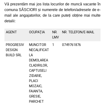
Vă prezentăm mai jos lista locurilor de muncă vacante în
comuna SĂSCIORI și numerele de telefon/adresele de e-
mail ale angajatorilor, de la care puteți obține mai multe
detalii:
AGENT
OCUPAŢIA
NR.
NR. TELEFON/E-MAIL
LMV
PROGRESIV
MUNCITOR
1
0749761876
DESIGN
NECALIFICAT
BUILD SRL
LA
DEMOLAREA
CLADIRILOR,
CAPTUSELI
ZIDARIE,
PLACI
MOZAIC,
FAIANTA,
GRESIE,
PARCHET