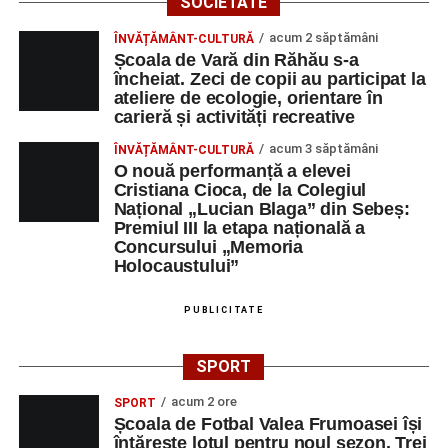
SOCIETATE
PRODUCERE A
CONSTRUCTII
acum 2 săptămâni
ENERGIEI
HIDROTEHNICE
ÎNVĂȚĂMÂNT-CULTURĂ
Școala de Vară din Răhău s-a
ELECTRICE IN
încheiat. Zeci de copii au participat la
HIDROCENTRALE
ateliere de ecologie, orientare în
„HIDROELECTRICA”
carieră și activități recreative
SA BUCURESTI
SUCURSALA
acum 3 săptămâni
ÎNVĂȚĂMÂNT-CULTURĂ
O nouă performanță a elevei
HIDROCENTRALE
Cristiana Cioca, de la Colegiul
SEBES
Național „Lucian Blaga” din Sebeș:
DUPEX SRL
OPERATOR LA
1
0258731066
Premiul III la etapa națională a
Concursului „Memoria
MASINI-UNELTE
Holocaustului”
CU COMANDA
NUMERICA
PUBLICITATE
MAG GABI LINE
Conducător
1
0769232840
auto transport
SPORT
rutier de
mărfuri
acum 2 ore
SPORT
DOZA DE
OPERATOR
1
0743515200
Școala de Fotbal Valea Frumoasei își
întărește lotul pentru noul sezon. Trei
SĂNĂTATE FORTE
INTRODUCERE,