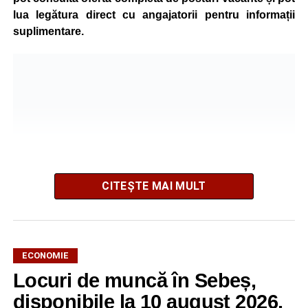
lua legătura direct cu angajatorii pentru informații
suplimentare.
CITEȘTE MAI MULT
AJOFM Alba a publicat lista locurilor de muncă vacante
ECONOMIE
din comuna Săsciori, valabilă la data de
10 august 2026
.
Locuri de muncă în Sebeș,
Oferta cuprinde posturi din mai multe domenii de
activitate, fiind adresată atât persoanelor cu experiență,
disponibile la 10 august 2026.