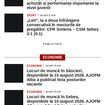
achiziții și performanțe importante la
S.R.L.
VALIDARE SI
nivel juvenil
PRELUCRARE
DATE
acum 3 ore
SPORT
„Leii”, la a doua înfrângere
DUPEX SRL
ȘEF BIROU
1
0258731066
consecutivă în meciurile de
TEHNIC
pregătire: CFR Simeria – CSM Sebeș
2-1 (0-1)
MALURA & RV SRL
SECRETARA
1
0759513510
PUBLICITATE
Adaugă-ne ca sursă preferată
ECONOMIE
acum 4 ore
ECONOMIE
Urmărește-ne pe Google News
Locuri de muncă în Săsciori,
disponibile la 10 august 2026. AJOFM
Alba a publicat lista posturilor
Ultimele știri din Sebeș
vacante
acum 4 ore
ECONOMIE
Incendiu la un autoturism pe Autostrada A1, în zona
Locuri de muncă în Sebeș,
localității Sibișeni
disponibile la 10 august 2026. AJOFM