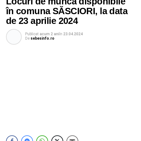
Locuri de muncă disponibile
în comuna SĂSCIORI, la data
de 23 aprilie 2024
Publicat
acum 2 ani
în
23.04.2024
De
sebesinfo.ro