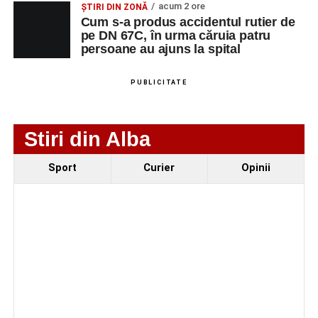
DEMOLAREA
acum 2 ore
ȘTIRI DIN ZONĂ
CLADIRILOR,
Cum s-a produs accidentul rutier de
CAPTUSELI
pe DN 67C, în urma căruia patru
persoane au ajuns la spital
ZIDARIE, PLACI
MOZAIC,
FAIANTA,
PUBLICITATE
GRESIE,
PARCHET
Stiri din Alba
CXN MEGALUX
FAIANTAR
2
0729399259
CONSTRUCT SRL
Sport
Curier
Opinii
CXN MEGALUX
FIERAR
2
0729399259
CONSTRUCT SRL
BETONIST
CXN MEGALUX
DULGHER
2
0729399259
CONSTRUCT SRL
(EXCLUSIV
RESTAURATOR)
TECHNOCRAFT
PROIECTANT
1
0743348650
SYSTEMS SRL
INGINER
MECANIC