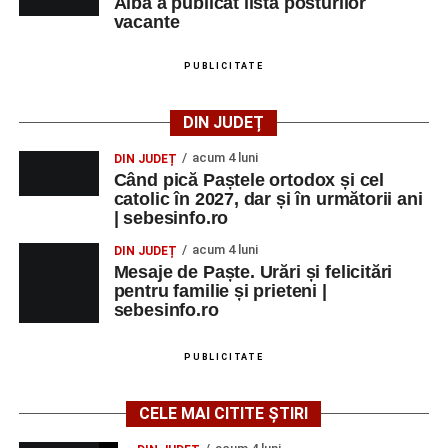
Alba a publicat lista posturilor
Școala de Fotbal Valea Frumoasei își întărește
vacante
lotul pentru noul sezon. Trei achiziții și performanțe
importante la nivel juvenil
PUBLICITATE
Cum s-a produs accidentul rutier de pe DN 67C, în
urma căruia patru persoane au ajuns la spital
DIN JUDEȚ
acum 4 luni
DIN JUDEȚ
Când pică Paștele ortodox și cel
catolic în 2027, dar și în următorii ani
| sebesinfo.ro
acum 4 luni
DIN JUDEȚ
Mesaje de Paște. Urări și felicitări
pentru familie și prieteni |
sebesinfo.ro
PUBLICITATE
CELE MAI CITITE ȘTIRI