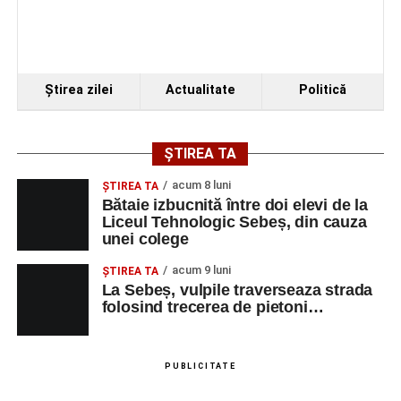
rutier de
mărfuri
SAVINI DUE SRL
ELECTRICIAN
1
0752199005
DE
Ştirea zilei
Actualitate
Politică
ÎNTRETINERE
SI REPARATII
SAVINI DUE SRL
LACATUS
1
0752199005
ȘTIREA TA
MECANIC
acum 8 luni
ŞTIREA TA
BOSFOR DONER
AJUTOR
1
0743455963
Bătaie izbucnită între doi elevi de la
SRL
BUCATAR
Liceul Tehnologic Sebeș, din cauza
unei colege
SAVINI DUE SRL
CONTROLOR
1
0752199005
CALITATE
acum 9 luni
ŞTIREA TA
La Sebeș, vulpile traverseaza strada
BELLA ARTE ADDA
MAROCHINER-
5
0745580122
folosind trecerea de pietoni…
SRL
CONFECTIONER
MAROCHINARIE,
DUPA
PUBLICITATE
COMANDA