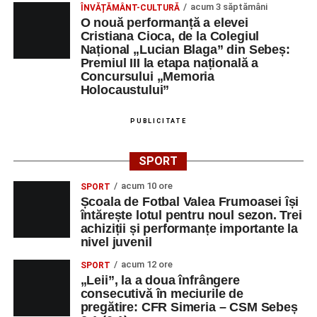
SUCURSALA
acum 3 săptămâni
ÎNVĂȚĂMÂNT-CULTURĂ
O nouă performanță a elevei
HIDROCENTRALE
Cristiana Cioca, de la Colegiul
SEBES
Național „Lucian Blaga” din Sebeș:
DUPEX SRL
OPERATOR LA
1
0258731066
Premiul III la etapa națională a
Concursului „Memoria
MASINI-UNELTE
Holocaustului”
CU COMANDA
NUMERICA
PUBLICITATE
MAG GABI LINE
Conducător
1
0769232840
auto transport
SPORT
rutier de
mărfuri
acum 10 ore
SPORT
DOZA DE
OPERATOR
1
0743515200
Școala de Fotbal Valea Frumoasei își
întărește lotul pentru noul sezon. Trei
SĂNĂTATE FORTE
INTRODUCERE,
achiziții și performanțe importante la
S.R.L.
VALIDARE SI
nivel juvenil
PRELUCRARE
DATE
acum 12 ore
SPORT
„Leii”, la a doua înfrângere
DUPEX SRL
ȘEF BIROU
1
0258731066
consecutivă în meciurile de
TEHNIC
pregătire: CFR Simeria – CSM Sebeș