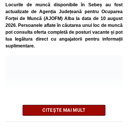
pot fi obținute direct de la sediul AJOFM Alba sau de la
Locurile de muncă disponibile în Sebeș au fost
agenția teritorială de care aparține persoana aflată în
actualizate de Agenția Județeană pentru Ocuparea
căutarea unui loc de muncă.
Forței de Muncă (AJOFM) Alba la data de 10 august
2026. Persoanele aflate în căutarea unui loc de muncă
Lista publicată de AJOFM Alba include, pe lângă
pot consulta oferta completă de posturi vacante și pot
denumirea posturilor vacante din Săsciori, și datele de
lua legătura direct cu angajatorii pentru informații
contact ale angajatorilor, precum numere de telefon și
suplimentare.
adrese de e-mail, pentru ca persoanele interesate să
poată solicita detalii despre condițiile de angajare,
programul de lucru și procesul de recrutare.
Mai jos puteți consulta lista completă a locurilor de
muncă disponibile în comuna Săsciori la data de 10
august 2026, precum și datele de contact ale
angajatorilor:
AGENT
OCUPAŢIA
NR.
NR.
CITEȘTE MAI MULT
LMV
TELEFON/E-
MAIL