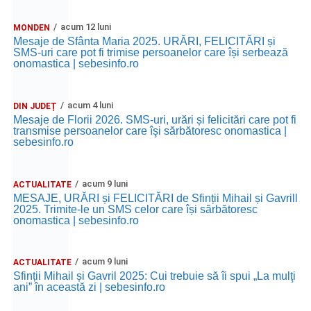
acum 12 luni
MONDEN
Mesaje de Sfânta Maria 2025. URĂRI, FELICITĂRI și
SMS-uri care pot fi trimise persoanelor care își serbează
onomastica | sebesinfo.ro
acum 4 luni
DIN JUDEȚ
Mesaje de Florii 2026. SMS-uri, urări și felicitări care pot fi
transmise persoanelor care îşi sărbătoresc onomastica |
sebesinfo.ro
acum 9 luni
ACTUALITATE
MESAJE, URĂRI și FELICITĂRI de Sfinții Mihail și Gavrill
2025. Trimite-le un SMS celor care își sărbătoresc
onomastica | sebesinfo.ro
acum 9 luni
ACTUALITATE
Sfinții Mihail și Gavril 2025: Cui trebuie să îi spui „La mulţi
ani” în această zi | sebesinfo.ro