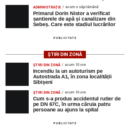
adrese de e-mail, pentru ca persoanele interesate să
Școala de Fotbal Valea Frumoasei își întărește
acum o săptămână
poată solicita detalii despre condițiile de angajare,
ADMINISTRAȚIE
lotul pentru noul sezon. Trei achiziții și performanțe
Primarul Dorin Nistor a verificat
programul de lucru și procesul de recrutare.
importante la nivel juvenil
șantierele de apă și canalizare din
Sebeș. Care este stadiul lucrărilor
Mai jos puteți consulta lista completă a locurilor de
muncă disponibile în Municipiul Sebeș la data de 10
PUBLICITATE
august 2026, precum și datele de contact ale
angajatorilor:
ȘTIRI DIN ZONĂ
AGENT
OCUPAŢIA
NR.
NR. TELEFON/E-MA
acum 10 ore
ȘTIRI DIN ZONĂ
LMV
Incendiu la un autoturism pe
Autostrada A1, în zona localității
TOOLS RENT PRO
MUNCITOR
1
0729399259
Sibișeni
SRL
NECALIFICAT LA
DEMOLAREA
acum 10 ore
ȘTIRI DIN ZONĂ
CLADIRILOR,
Cum s-a produs accidentul rutier de
CAPTUSELI
pe DN 67C, în urma căruia patru
persoane au ajuns la spital
ZIDARIE, PLACI
MOZAIC,
FAIANTA,
PUBLICITATE
GRESIE,