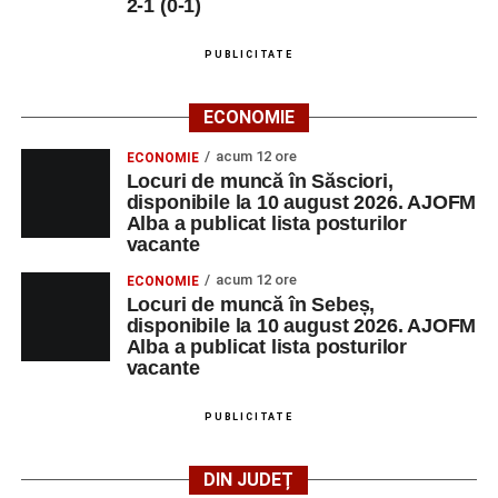
2-1 (0-1)
MALURA & RV SRL
SECRETARA
1
0759513510
PUBLICITATE
Adaugă-ne ca sursă preferată
ECONOMIE
acum 12 ore
ECONOMIE
Urmărește-ne pe Google News
Locuri de muncă în Săsciori,
disponibile la 10 august 2026. AJOFM
Alba a publicat lista posturilor
Ultimele știri din Sebeș
vacante
acum 12 ore
ECONOMIE
Minoră din Sebeș, urmărită și amenințată de un
Locuri de muncă în Sebeș,
bărbat căsătorit. Instanța a emis un ordin de
disponibile la 10 august 2026. AJOFM
protecție pentru 12 luni
Alba a publicat lista posturilor
vacante
Incendiu la un autoturism pe Autostrada A1, în zona
localității Sibișeni
PUBLICITATE
Școala de Fotbal Valea Frumoasei își întărește
lotul pentru noul sezon. Trei achiziții și performanțe
DIN JUDEȚ
importante la nivel juvenil