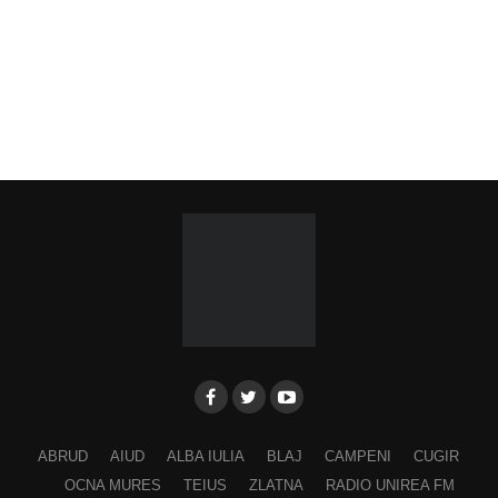
ABRUD
AIUD
ALBA IULIA
BLAJ
CAMPENI
CUGIR
OCNA MURES
TEIUS
ZLATNA
RADIO UNIREA FM