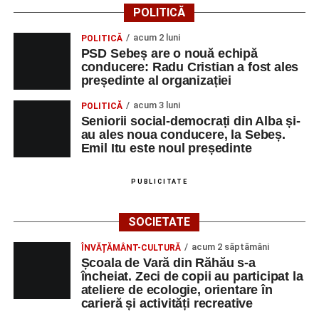
CONSTRUCŢII ŞI
MUNCITOR
1
0358401269
POLITICĂ
SERVICII SRL
NECALIFICAT LA
ASAMBLAREA,
acum 2 luni
POLITICĂ
MONTAREA
PSD Sebeș are o nouă echipă
PIESELOR
conducere: Radu Cristian a fost ales
președinte al organizației
SC SALV METAL
MASINIST LA
1
0742212382
SRL
MASINI
acum 3 luni
POLITICĂ
SPECIALE DE
Seniorii social-democrați din Alba și-
ASCHIERE
au ales noua conducere, la Sebeș.
Emil Itu este noul președinte
TRIMODA SRL
VÂNZATOR
1
0755461400
CONSTRUCŢII ŞI
ASISTENT
1
0358401269
PUBLICITATE
SERVICII SRL
MANAGER
SOCIETATEA DE
INGINER
1
0258806442
SOCIETATE
PRODUCERE A
CONSTRUCTII
acum 2 săptămâni
ENERGIEI
HIDROTEHNICE
ÎNVĂȚĂMÂNT-CULTURĂ
Școala de Vară din Răhău s-a
ELECTRICE IN
încheiat. Zeci de copii au participat la
HIDROCENTRALE
ateliere de ecologie, orientare în
„HIDROELECTRICA”
carieră și activități recreative
SA BUCURESTI