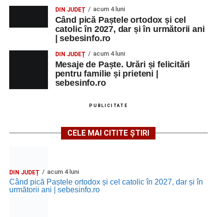
acum 4 luni
DIN JUDEȚ
Când pică Paștele ortodox și cel
catolic în 2027, dar și în următorii ani
| sebesinfo.ro
acum 4 luni
DIN JUDEȚ
Mesaje de Paște. Urări și felicitări
pentru familie și prieteni |
sebesinfo.ro
PUBLICITATE
CELE MAI CITITE ȘTIRI
acum 4 luni
DIN JUDEȚ
Când pică Paștele ortodox și cel catolic în 2027, dar și în
următorii ani | sebesinfo.ro