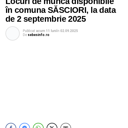
Locuri de muncă disponibile
în comuna SĂSCIORI, la data
de 2 septembrie 2025
Publicat
acum 11 luni
în
02.09.2025
De
sebesinfo.ro