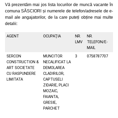
Vă prezentăm mai jos lista locurilor de muncă vacante în
comuna SĂSCIORI și numerele de telefon/adresele de e-
mail ale angajatorilor, de la care puteți obține mai multe
detalii:
AGENT
OCUPAŢIA
NR.
NR.
LMV
TELEFON/E-
MAIL
SERCON
MUNCITOR
3
0758787707
CONSTRUCTION &
NECALIFICAT LA
ART SOCIETATE
DEMOLAREA
CU RASPUNDERE
CLADIRILOR,
LIMITATA
CAPTUSELI
ZIDARIE, PLACI
MOZAIC,
FAIANTA,
GRESIE,
PARCHET