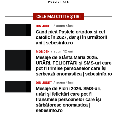
PUBLICITATE
CELE MAI CITITE ȘTIRI
acum 4 luni
DIN JUDEȚ
Când pică Paștele ortodox și cel
catolic în 2027, dar și în următorii
ani | sebesinfo.ro
acum 12 luni
MONDEN
Mesaje de Sfânta Maria 2025.
URĂRI, FELICITĂRI și SMS-uri care
pot fi trimise persoanelor care își
serbează onomastica | sebesinfo.ro
acum 4 luni
DIN JUDEȚ
Mesaje de Florii 2026. SMS-uri,
urări și felicitări care pot fi
transmise persoanelor care îşi
sărbătoresc onomastica |
sebesinfo.ro