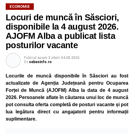
ECONOMIE
Potrivit unui comunicat al companiei, măsura va fi aplicată
Locuri de muncă în Săsciori,
gradual, în funcție de necesitățile sistemului energetic.
Reprezentanții Kronospan precizează că evoluția situației
disponibile la 4 august 2026.
este monitorizată permanent, iar activitatea va reveni la
AJOFM Alba a publicat lista
capacitate normală imediat ce condițiile vor permite.
posturilor vacante
Compania dă asigurări că oprirea temporară a unor linii
de producție nu va afecta livrările către clienți.
Publicat
acum 3 zile
în
04.08.2026
De
sebesinfo.ro
Kronospan se numără printre cei mai mari consumatori de
energie electrică din România. O parte din necesarul
Locurile de muncă disponibile în Săsciori au fost
energetic este acoperită prin producția proprie de energie,
actualizate de Agenția Județeană pentru Ocuparea
realizată cu ajutorul panourilor fotovoltaice și al unităților
Forței de Muncă (AJOFM) Alba la data de 4 august
de cogenerare.
2026. Persoanele aflate în căutarea unui loc de muncă
pot consulta oferta completă de posturi vacante și pot
Reprezentanții companiei afirmă că vor continua
lua legătura direct cu angajatorii pentru informații
colaborarea cu autoritățile și operatorii din domeniul
suplimentare.
energetic pentru a contribui la depășirea perioadei dificile
și la menținerea stabilității Sistemului Energetic Național.