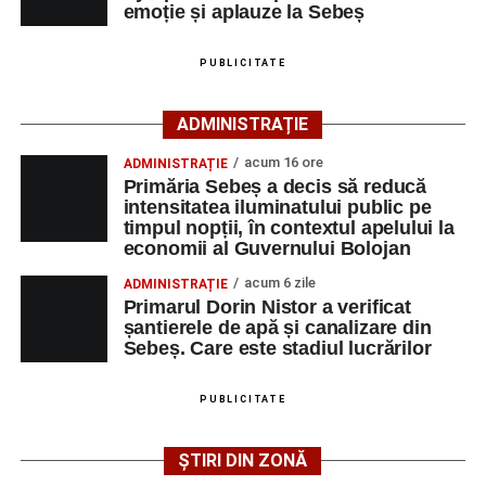
emoție și aplauze la Sebeș
– Locuri de muncă vacante”
. De asemenea, informații
pot fi obținute direct de la sediul AJOFM Alba sau de la
PUBLICITATE
agenția teritorială de care aparține persoana aflată în
căutarea unui loc de muncă.
ADMINISTRAȚIE
Lista publicată de AJOFM Alba include, pe lângă
acum 16 ore
ADMINISTRAȚIE
denumirea posturilor vacante din Săsciori, și datele de
Primăria Sebeș a decis să reducă
contact ale angajatorilor, precum numere de telefon și
intensitatea iluminatului public pe
timpul nopții, în contextul apelului la
adrese de e-mail, pentru ca persoanele interesate să
economii al Guvernului Bolojan
poată solicita detalii despre condițiile de angajare,
programul de lucru și procesul de recrutare.
acum 6 zile
ADMINISTRAȚIE
Primarul Dorin Nistor a verificat
șantierele de apă și canalizare din
Mai jos puteți consulta lista completă a locurilor de
Sebeș. Care este stadiul lucrărilor
muncă disponibile în comuna Săsciori la data de 4
august 2026, precum și datele de contact ale
PUBLICITATE
angajatorilor:
ȘTIRI DIN ZONĂ
AGENT
OCUPAŢIA
NR.
NR.
LMV
TELEFON/E-