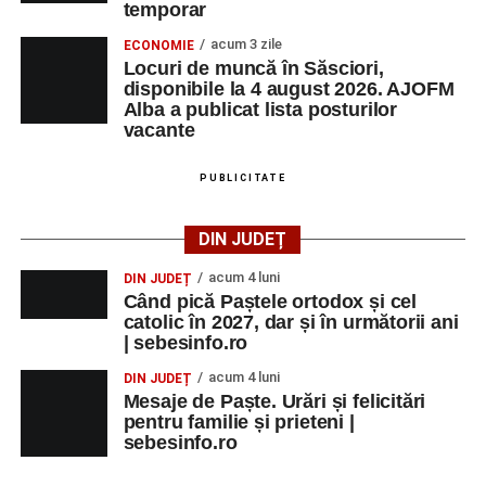
temporar
acum 3 zile
ECONOMIE
Locuri de muncă în Săsciori,
disponibile la 4 august 2026. AJOFM
Alba a publicat lista posturilor
vacante
PUBLICITATE
DIN JUDEȚ
acum 4 luni
DIN JUDEȚ
Când pică Paștele ortodox și cel
catolic în 2027, dar și în următorii ani
| sebesinfo.ro
acum 4 luni
DIN JUDEȚ
Mesaje de Paște. Urări și felicitări
pentru familie și prieteni |
sebesinfo.ro