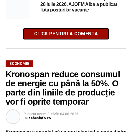
28 iulie 2026. AJOFM Alba a publicat
lista posturilor vacante
CLICK PENTRU A COMENTA
ECONOMIE
Kronospan reduce consumul
de energie cu până la 50%. O
parte din liniile de producție
vor fi oprite temporar
Publicat
acum 3 zile
în
04.08.2026
De
sebesinfo.ro
Kronospan a anunțat că va opri etapizat o parte dintre