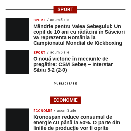
SPORT
acum 5 zile
SPORT
Mândrie pentru Valea Sebeșului: Un
copil de 10 ani cu rădăcini în Săsciori
va reprezenta România la
Campionatul Mondial de Kickboxing
acum 5 zile
SPORT
O nouă victorie în meciurile de
pregătire: CSM Sebeș – Interstar
Sibiu 5-2 (2-0)
PUBLICITATE
ECONOMIE
acum 3 zile
ECONOMIE
Kronospan reduce consumul de
energie cu până la 50%. O parte din
liniile de producție vor fi oprite