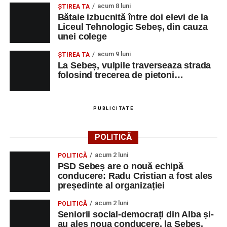
acum 8 luni
ŞTIREA TA
Bătaie izbucnită între doi elevi de la
Liceul Tehnologic Sebeș, din cauza
unei colege
acum 9 luni
ŞTIREA TA
La Sebeș, vulpile traverseaza strada
folosind trecerea de pietoni…
PUBLICITATE
POLITICĂ
acum 2 luni
POLITICĂ
PSD Sebeș are o nouă echipă
conducere: Radu Cristian a fost ales
președinte al organizației
acum 2 luni
POLITICĂ
Seniorii social-democrați din Alba și-
au ales noua conducere, la Sebeș.