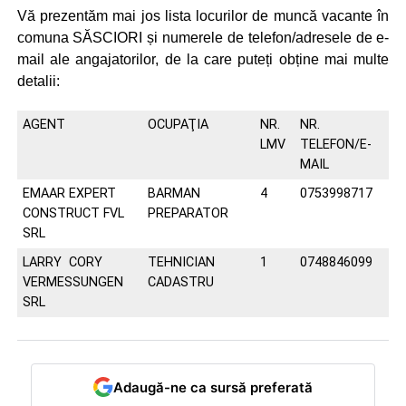
Vă prezentăm mai jos lista locurilor de muncă vacante în
comuna SĂSCIORI și numerele de telefon/adresele de e-
mail ale angajatorilor, de la care puteți obține mai multe
detalii:
AGENT
OCUPAŢIA
NR.
NR.
LMV
TELEFON/E-
MAIL
EMAAR EXPERT
BARMAN
4
0753998717
CONSTRUCT FVL
PREPARATOR
SRL
LARRY CORY
TEHNICIAN
1
0748846099
VERMESSUNGEN
CADASTRU
SRL
Adaugă-ne ca sursă preferată