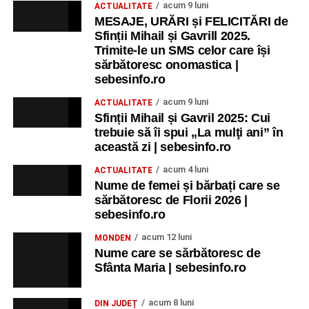
acum 9 luni
ACTUALITATE
MESAJE, URĂRI și FELICITĂRI de
Sfinții Mihail și Gavrill 2025.
Trimite-le un SMS celor care își
sărbătoresc onomastica |
sebesinfo.ro
acum 9 luni
ACTUALITATE
Sfinții Mihail și Gavril 2025: Cui
trebuie să îi spui „La mulţi ani” în
această zi | sebesinfo.ro
acum 4 luni
ACTUALITATE
Nume de femei și bărbați care se
sărbătoresc de Florii 2026 |
sebesinfo.ro
acum 12 luni
MONDEN
Nume care se sărbătoresc de
Sfânta Maria | sebesinfo.ro
acum 8 luni
DIN JUDEȚ