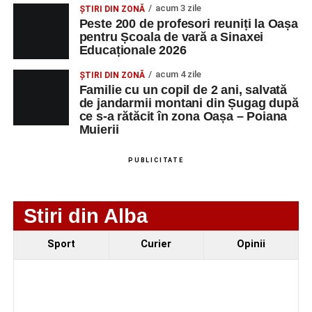
acum 3 zile
ȘTIRI DIN ZONĂ
MAIL
Peste 200 de profesori reuniți la Oașa
pentru Școala de vară a Sinaxei
SC Maier
OPERATOR LA
1
0752826367
Educaționale 2026
Technology Srl
MASINI-UNELTE
CU COMANDA
acum 4 zile
ȘTIRI DIN ZONĂ
NUMERICA
Familie cu un copil de 2 ani, salvată
de jandarmii montani din Șugag după
ce s-a rătăcit în zona Oașa – Poiana
Muierii
Adaugă-ne ca sursă preferată
PUBLICITATE
Urmărește-ne pe Google News
Stiri din Alba
Ultimele știri din Sebeș
Sport
Curier
Opinii
Primăria Sebeș a decis să reducă intensitatea
iluminatului public pe timpul nopții, în contextul
apelului la economii al Guvernului Bolojan