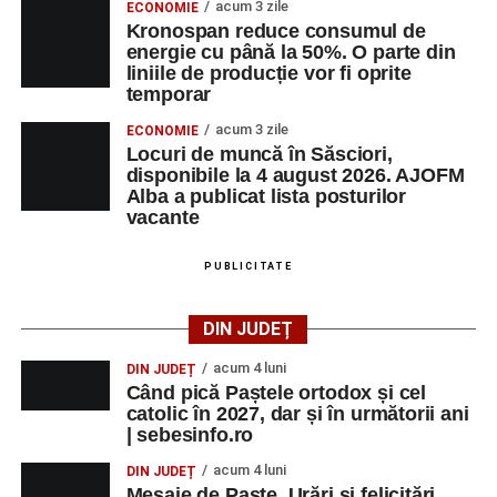
acum 3 zile
ECONOMIE
Kronospan reduce consumul de
energie cu până la 50%. O parte din
liniile de producție vor fi oprite
temporar
acum 3 zile
ECONOMIE
Locuri de muncă în Săsciori,
disponibile la 4 august 2026. AJOFM
Alba a publicat lista posturilor
vacante
PUBLICITATE
DIN JUDEȚ
acum 4 luni
DIN JUDEȚ
Când pică Paștele ortodox și cel
catolic în 2027, dar și în următorii ani
| sebesinfo.ro
acum 4 luni
DIN JUDEȚ
Mesaje de Paște. Urări și felicitări