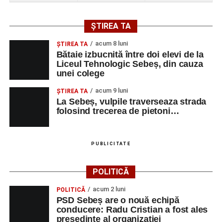
ȘTIREA TA
acum 8 luni
ŞTIREA TA
Bătaie izbucnită între doi elevi de la
Liceul Tehnologic Sebeș, din cauza
unei colege
acum 9 luni
ŞTIREA TA
La Sebeș, vulpile traverseaza strada
folosind trecerea de pietoni…
PUBLICITATE
POLITICĂ
acum 2 luni
POLITICĂ
PSD Sebeș are o nouă echipă
conducere: Radu Cristian a fost ales
președinte al organizației