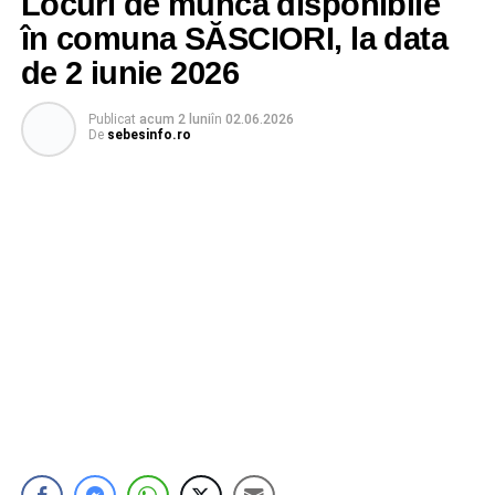
Locuri de muncă disponibile
în comuna SĂSCIORI, la data
de 2 iunie 2026
Publicat
acum 2 luni
în
02.06.2026
De
sebesinfo.ro