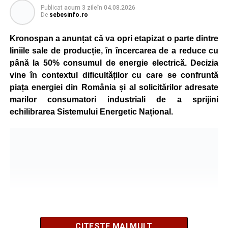
Publicat
acum 3 zile
în
04.08.2026
De
sebesinfo.ro
Kronospan a anunțat că va opri etapizat o parte dintre
liniile sale de producție, în încercarea de a reduce cu
până la 50% consumul de energie electrică. Decizia
vine în contextul dificultăților cu care se confruntă
piața energiei din România și al solicitărilor adresate
marilor consumatori industriali de a sprijini
echilibrarea Sistemului Energetic Național.
CITEȘTE MAI MULT