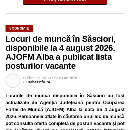
ECONOMIE
Potrivit unui comunicat al companiei, măsura va fi aplicată
Locuri de muncă în Săsciori,
gradual, în funcție de necesitățile sistemului energetic.
Reprezentanții Kronospan precizează că evoluția situației
disponibile la 4 august 2026.
este monitorizată permanent, iar activitatea va reveni la
AJOFM Alba a publicat lista
capacitate normală imediat ce condițiile vor permite.
posturilor vacante
Compania dă asigurări că oprirea temporară a unor linii
de producție nu va afecta livrările către clienți.
Publicat
acum 3 zile
în
04.08.2026
De
sebesinfo.ro
Kronospan se numără printre cei mai mari consumatori de
energie electrică din România. O parte din necesarul
Locurile de muncă disponibile în Săsciori au fost
energetic este acoperită prin producția proprie de energie,
actualizate de Agenția Județeană pentru Ocuparea
realizată cu ajutorul panourilor fotovoltaice și al unităților
Forței de Muncă (AJOFM) Alba la data de 4 august
de cogenerare.
2026. Persoanele aflate în căutarea unui loc de muncă
pot consulta oferta completă de posturi vacante și pot
Reprezentanții companiei afirmă că vor continua