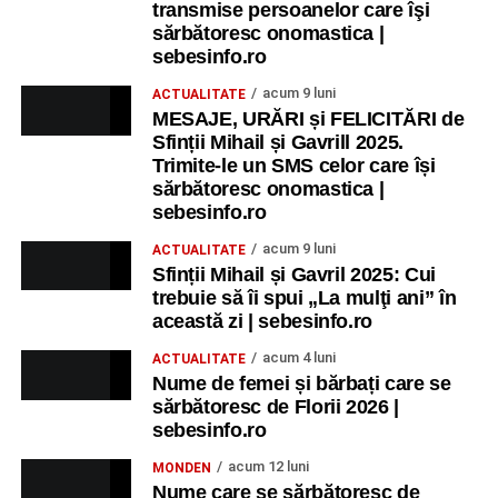
transmise persoanelor care îşi
sărbătoresc onomastica |
sebesinfo.ro
acum 9 luni
ACTUALITATE
MESAJE, URĂRI și FELICITĂRI de
Sfinții Mihail și Gavrill 2025.
Trimite-le un SMS celor care își
sărbătoresc onomastica |
sebesinfo.ro
acum 9 luni
ACTUALITATE
Sfinții Mihail și Gavril 2025: Cui
trebuie să îi spui „La mulţi ani” în
această zi | sebesinfo.ro
acum 4 luni
ACTUALITATE
Nume de femei și bărbați care se
sărbătoresc de Florii 2026 |
sebesinfo.ro
acum 12 luni
MONDEN
Nume care se sărbătoresc de