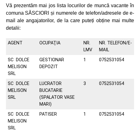
Vă prezentăm mai jos lista locurilor de muncă vacante în
comuna SĂSCIORI și numerele de telefon/adresele de e-
mail ale angajatorilor, de la care puteți obține mai multe
detalii:
AGENT
OCUPAŢIA
NR.
NR. TELEFON/E-
LMV
MAIL
SC DOLCE
GESTIONAR
1
0752531054
MELISON
DEPOZIT
SRL
SC DOLCE
LUCRATOR
3
0752531054
MELISON
BUCATARIE
SRL
(SPALATOR VASE
MARI)
SC DOLCE
PATISER
1
0752531054
MELISON
SRL