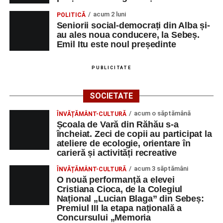
acum 2 luni
POLITICĂ
Seniorii social-democrați din Alba și-
au ales noua conducere, la Sebeș.
Emil Itu este noul președinte
PUBLICITATE
SOCIETATE
acum o săptămână
ÎNVĂȚĂMÂNT-CULTURĂ
Școala de Vară din Răhău s-a
încheiat. Zeci de copii au participat la
ateliere de ecologie, orientare în
carieră și activități recreative
acum 3 săptămâni
ÎNVĂȚĂMÂNT-CULTURĂ
O nouă performanță a elevei
Cristiana Cioca, de la Colegiul
Național „Lucian Blaga” din Sebeș:
Premiul III la etapa națională a
Concursului „Memoria