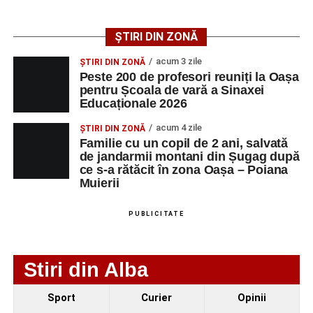
angajatorilor:
ȘTIRI DIN ZONĂ
AGENT
OCUPAŢIA
NR.
NR.
LMV
TELEFON/E-
acum 3 zile
ȘTIRI DIN ZONĂ
MAIL
Peste 200 de profesori reuniți la Oașa
pentru Școala de vară a Sinaxei
SC Maier
OPERATOR LA
1
0752826367
Educaționale 2026
Technology Srl
MASINI-UNELTE
CU COMANDA
acum 4 zile
ȘTIRI DIN ZONĂ
NUMERICA
Familie cu un copil de 2 ani, salvată
de jandarmii montani din Șugag după
ce s-a rătăcit în zona Oașa – Poiana
Muierii
Adaugă-ne ca sursă preferată
PUBLICITATE
Urmărește-ne pe Google News
Stiri din Alba
Ultimele știri din Sebeș
Sport
Curier
Opinii
Primăria Sebeș a decis să reducă intensitatea