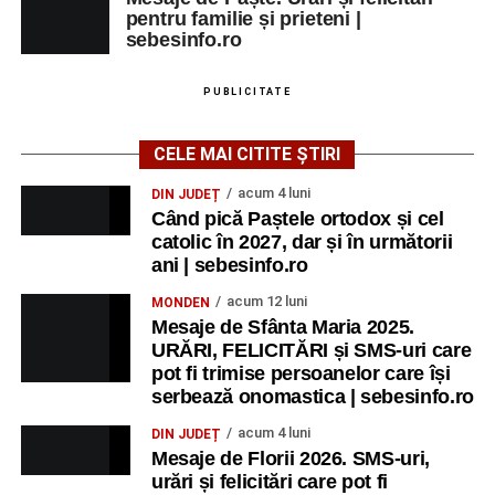
pentru familie și prieteni |
sebesinfo.ro
PUBLICITATE
CELE MAI CITITE ȘTIRI
acum 4 luni
DIN JUDEȚ
Când pică Paștele ortodox și cel
catolic în 2027, dar și în următorii
ani | sebesinfo.ro
acum 12 luni
MONDEN
Mesaje de Sfânta Maria 2025.
URĂRI, FELICITĂRI și SMS-uri care
pot fi trimise persoanelor care își
serbează onomastica | sebesinfo.ro
acum 4 luni
DIN JUDEȚ
Mesaje de Florii 2026. SMS-uri,
urări și felicitări care pot fi