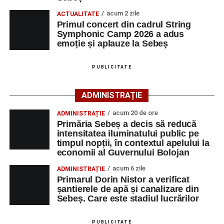
Primul concert din cadrul String Symphonic Camp
acum 2 zile
Cei interesați pot consulta toate locurile de muncă
ACTUALITATE
2026 a adus emoție și aplauze la Sebeș
Primul concert din cadrul String
disponibile accesând platforma oficială ANOFM,
Symphonic Camp 2026 a adus
selectând
AJOFM Alba
, apoi secțiunea
„Persoane fizice
emoție și aplauze la Sebeș
– Locuri de muncă vacante”
. De asemenea, informații
pot fi obținute direct de la sediul AJOFM Alba sau de la
PUBLICITATE
agenția teritorială de care aparține persoana aflată în
căutarea unui loc de muncă.
ADMINISTRAȚIE
Lista publicată de AJOFM Alba include, pe lângă
acum 20 de ore
ADMINISTRAȚIE
denumirea posturilor vacante din Săsciori, și datele de
Primăria Sebeș a decis să reducă
contact ale angajatorilor, precum numere de telefon și
intensitatea iluminatului public pe
timpul nopții, în contextul apelului la
adrese de e-mail, pentru ca persoanele interesate să
economii al Guvernului Bolojan
poată solicita detalii despre condițiile de angajare,
programul de lucru și procesul de recrutare.
acum 6 zile
ADMINISTRAȚIE
Primarul Dorin Nistor a verificat
șantierele de apă și canalizare din
Mai jos puteți consulta lista completă a locurilor de
Sebeș. Care este stadiul lucrărilor
muncă disponibile în comuna Săsciori la data de 4
august 2026, precum și datele de contact ale
PUBLICITATE