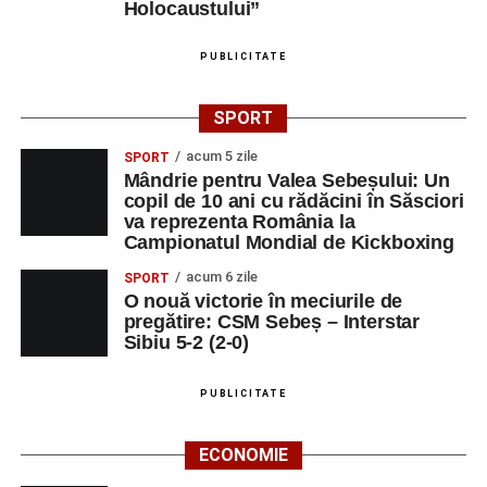
Holocaustului”
PUBLICITATE
SPORT
acum 5 zile
SPORT
Mândrie pentru Valea Sebeșului: Un
copil de 10 ani cu rădăcini în Săsciori
va reprezenta România la
Campionatul Mondial de Kickboxing
acum 6 zile
SPORT
O nouă victorie în meciurile de
pregătire: CSM Sebeș – Interstar
Sibiu 5-2 (2-0)
PUBLICITATE
ECONOMIE