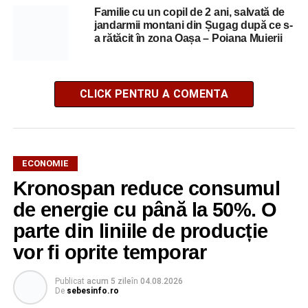
Familie cu un copil de 2 ani, salvată de
jandarmii montani din Șugag după ce s-
a rătăcit în zona Oașa – Poiana Muierii
CLICK PENTRU A COMENTA
ECONOMIE
Kronospan reduce consumul
de energie cu până la 50%. O
parte din liniile de producție
vor fi oprite temporar
Publicat
acum 5 zile
în
04.08.2026
De
sebesinfo.ro