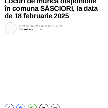
Locuri de muncă disponibile
în comuna SĂSCIORI, la data
de 18 februarie 2025
Publicat
acum 1 an
în
18.02.2025
De
sebesinfo.ro