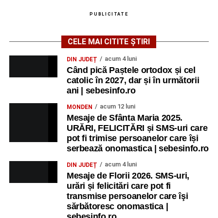
PUBLICITATE
CELE MAI CITITE ȘTIRI
acum 4 luni
DIN JUDEȚ
Când pică Paștele ortodox și cel
catolic în 2027, dar și în următorii
ani | sebesinfo.ro
acum 12 luni
MONDEN
Mesaje de Sfânta Maria 2025.
URĂRI, FELICITĂRI și SMS-uri care
pot fi trimise persoanelor care își
serbează onomastica | sebesinfo.ro
acum 4 luni
DIN JUDEȚ
Mesaje de Florii 2026. SMS-uri,
urări și felicitări care pot fi
transmise persoanelor care îşi
sărbătoresc onomastica |
sebesinfo.ro