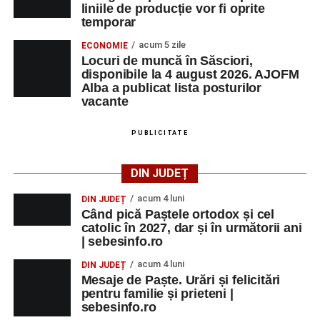
liniile de producție vor fi oprite
temporar
acum 5 zile
ECONOMIE
Locuri de muncă în Săsciori,
disponibile la 4 august 2026. AJOFM
Alba a publicat lista posturilor
vacante
PUBLICITATE
DIN JUDEȚ
acum 4 luni
DIN JUDEȚ
Când pică Paștele ortodox și cel
catolic în 2027, dar și în următorii ani
| sebesinfo.ro
acum 4 luni
DIN JUDEȚ
Mesaje de Paște. Urări și felicitări
pentru familie și prieteni |
sebesinfo.ro