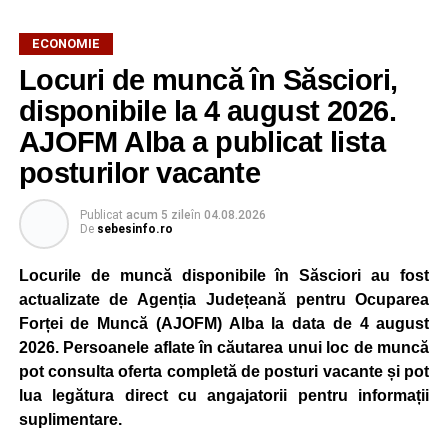
ECONOMIE
Potrivit unui comunicat al companiei, măsura va fi aplicată
Locuri de muncă în Săsciori,
gradual, în funcție de necesitățile sistemului energetic.
Reprezentanții Kronospan precizează că evoluția situației
disponibile la 4 august 2026.
este monitorizată permanent, iar activitatea va reveni la
AJOFM Alba a publicat lista
capacitate normală imediat ce condițiile vor permite.
posturilor vacante
Compania dă asigurări că oprirea temporară a unor linii
de producție nu va afecta livrările către clienți.
Publicat
acum 5 zile
în
04.08.2026
De
sebesinfo.ro
Kronospan se numără printre cei mai mari consumatori de
energie electrică din România. O parte din necesarul
Locurile de muncă disponibile în Săsciori au fost
energetic este acoperită prin producția proprie de energie,
actualizate de Agenția Județeană pentru Ocuparea
realizată cu ajutorul panourilor fotovoltaice și al unităților
Forței de Muncă (AJOFM) Alba la data de 4 august
de cogenerare.
2026. Persoanele aflate în căutarea unui loc de muncă
pot consulta oferta completă de posturi vacante și pot
Reprezentanții companiei afirmă că vor continua
lua legătura direct cu angajatorii pentru informații
colaborarea cu autoritățile și operatorii din domeniul
suplimentare.
energetic pentru a contribui la depășirea perioadei dificile