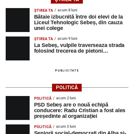
acum 8 luni
ŞTIREA TA
Bătaie izbucnită între doi elevi de la
Liceul Tehnologic Sebeș, din cauza
unei colege
acum 9 luni
ŞTIREA TA
La Sebeș, vulpile traverseaza strada
folosind trecerea de pietoni…
PUBLICITATE
POLITICĂ
acum 2 luni
POLITICĂ
PSD Sebeș are o nouă echipă
conducere: Radu Cristian a fost ales
președinte al organizației
acum 3 luni
POLITICĂ
Seniorii social-democrați din Alba și-