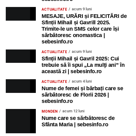
acum 9 luni
ACTUALITATE
MESAJE, URĂRI și FELICITĂRI de
Sfinții Mihail și Gavrill 2025.
Trimite-le un SMS celor care își
sărbătoresc onomastica |
sebesinfo.ro
acum 9 luni
ACTUALITATE
Sfinții Mihail și Gavril 2025: Cui
trebuie să îi spui „La mulţi ani” în
această zi | sebesinfo.ro
acum 4 luni
ACTUALITATE
Nume de femei și bărbați care se
sărbătoresc de Florii 2026 |
sebesinfo.ro
acum 12 luni
MONDEN
Nume care se sărbătoresc de
Sfânta Maria | sebesinfo.ro