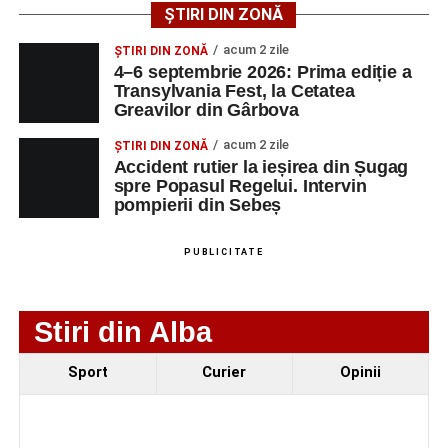
ȘTIRI DIN ZONĂ
LMV
TELEFON/E-
MAIL
acum 2 zile
ȘTIRI DIN ZONĂ
4–6 septembrie 2026: Prima ediție a
SC Maier
OPERATOR LA
1
0752826367
Transylvania Fest, la Cetatea
Technology Srl
MASINI-UNELTE
Greavilor din Gârbova
CU COMANDA
NUMERICA
acum 2 zile
ȘTIRI DIN ZONĂ
Accident rutier la ieșirea din Șugag
spre Popasul Regelui. Intervin
pompierii din Sebeș
Adaugă-ne ca sursă preferată
PUBLICITATE
Urmărește-ne pe Google News
Stiri din Alba
Ultimele știri din Sebeș
Sport
Curier
Opinii
Femeie de 66 de ani, transportată în stare gravă la
spital după ce a fost lovită de o motocicletă pe
strada Dorobanți din Sebeș