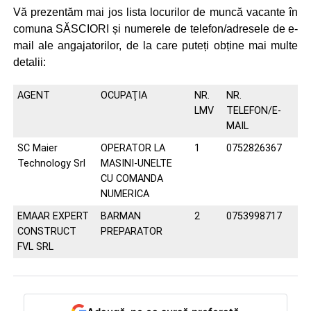
Vă prezentăm mai jos lista locurilor de muncă vacante în
comuna SĂSCIORI și numerele de telefon/adresele de e-
mail ale angajatorilor, de la care puteți obține mai multe
detalii:
AGENT
OCUPAŢIA
NR.
NR.
LMV
TELEFON/E-
MAIL
SC Maier
OPERATOR LA
1
0752826367
Technology Srl
MASINI-UNELTE
CU COMANDA
NUMERICA
EMAAR EXPERT
BARMAN
2
0753998717
CONSTRUCT
PREPARATOR
FVL SRL