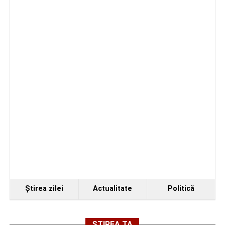
Accident pe strada Dorobanți din Sebeș: fermeie
de 66 de ani rănită grav, după ce a fost lovită de o
motocicletă
4–6 septembrie 2026: Prima ediție a Transylvania
Fest, la Cetatea Greavilor din Gârbova
Ştirea zilei
Actualitate
Politică
ȘTIREA TA