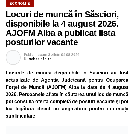
ECONOMIE
Potrivit unui comunicat al companiei, măsura va fi aplicată
Locuri de muncă în Săsciori,
gradual, în funcție de necesitățile sistemului energetic.
Reprezentanții Kronospan precizează că evoluția situației
disponibile la 4 august 2026.
este monitorizată permanent, iar activitatea va reveni la
AJOFM Alba a publicat lista
capacitate normală imediat ce condițiile vor permite.
posturilor vacante
Compania dă asigurări că oprirea temporară a unor linii
de producție nu va afecta livrările către clienți.
Publicat
acum 3 zile
în
04.08.2026
De
sebesinfo.ro
Kronospan se numără printre cei mai mari consumatori de
energie electrică din România. O parte din necesarul
Locurile de muncă disponibile în Săsciori au fost
energetic este acoperită prin producția proprie de energie,
actualizate de Agenția Județeană pentru Ocuparea
realizată cu ajutorul panourilor fotovoltaice și al unităților
Forței de Muncă (AJOFM) Alba la data de 4 august
de cogenerare.
2026. Persoanele aflate în căutarea unui loc de muncă
pot consulta oferta completă de posturi vacante și pot
Reprezentanții companiei afirmă că vor continua
lua legătura direct cu angajatorii pentru informații
colaborarea cu autoritățile și operatorii din domeniul
suplimentare.
energetic pentru a contribui la depășirea perioadei dificile
și la menținerea stabilității Sistemului Energetic Național.