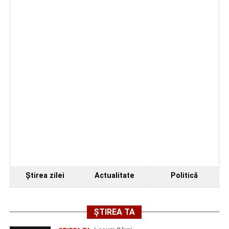
cea de-a III-a ediție a concursului „CicloAventurier
de Sebeș”
Primul concert din cadrul String Symphonic Camp
2026 a adus emoție și aplauze la Sebeș
Ştirea zilei
Actualitate
Politică
ȘTIREA TA