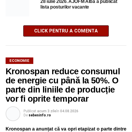
28 iulie 2026. AJOFM Alba a publicat
lista posturilor vacante
CLICK PENTRU A COMENTA
ECONOMIE
Kronospan reduce consumul
de energie cu până la 50%. O
parte din liniile de producție
vor fi oprite temporar
Publicat
acum 3 zile
în
04.08.2026
De
sebesinfo.ro
Kronospan a anunțat că va opri etapizat o parte dintre