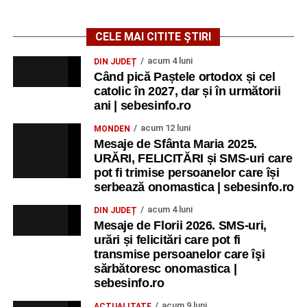
CELE MAI CITITE ȘTIRI
acum 4 luni
DIN JUDEȚ
Când pică Paștele ortodox și cel
catolic în 2027, dar și în următorii
ani | sebesinfo.ro
acum 12 luni
MONDEN
Mesaje de Sfânta Maria 2025.
URĂRI, FELICITĂRI și SMS-uri care
pot fi trimise persoanelor care își
serbează onomastica | sebesinfo.ro
acum 4 luni
DIN JUDEȚ
Mesaje de Florii 2026. SMS-uri,
urări și felicitări care pot fi
transmise persoanelor care îşi
sărbătoresc onomastica |
sebesinfo.ro
acum 9 luni
ACTUALITATE