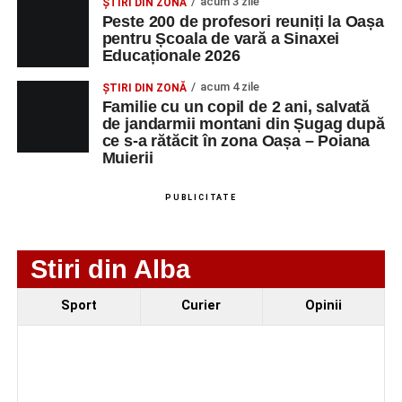
acum 3 zile
ȘTIRI DIN ZONĂ
MAIL
Peste 200 de profesori reuniți la Oașa
pentru Școala de vară a Sinaxei
SC Maier
OPERATOR LA
1
0752826367
Educaționale 2026
Technology Srl
MASINI-UNELTE
CU COMANDA
acum 4 zile
ȘTIRI DIN ZONĂ
NUMERICA
Familie cu un copil de 2 ani, salvată
de jandarmii montani din Șugag după
ce s-a rătăcit în zona Oașa – Poiana
Muierii
Adaugă-ne ca sursă preferată
PUBLICITATE
Urmărește-ne pe Google News
Stiri din Alba
Ultimele știri din Sebeș
Sport
Curier
Opinii
Primăria Sebeș a decis să reducă intensitatea
iluminatului public pe timpul nopții, în contextul
apelului la economii al Guvernului Bolojan
Duminică, 23 august 2026, Râpa Roșie găzduiește