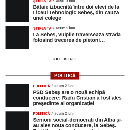
acum 8 luni
ŞTIREA TA
Bătaie izbucnită între doi elevi de la
Liceul Tehnologic Sebeș, din cauza
unei colege
acum 9 luni
ŞTIREA TA
La Sebeș, vulpile traverseaza strada
folosind trecerea de pietoni…
PUBLICITATE
POLITICĂ
acum 2 luni
POLITICĂ
PSD Sebeș are o nouă echipă
conducere: Radu Cristian a fost ales
președinte al organizației
acum 2 luni
POLITICĂ
Seniorii social-democrați din Alba și-
au ales noua conducere, la Sebeș.