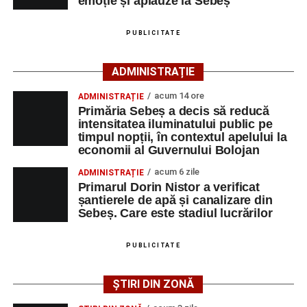
emoție și aplauze la Sebeș
– Locuri de muncă vacante”
. De asemenea, informații
pot fi obținute direct de la sediul AJOFM Alba sau de la
PUBLICITATE
agenția teritorială de care aparține persoana aflată în
căutarea unui loc de muncă.
ADMINISTRAȚIE
Lista publicată de AJOFM Alba include, pe lângă
acum 14 ore
ADMINISTRAȚIE
denumirea posturilor vacante din Săsciori, și datele de
Primăria Sebeș a decis să reducă
contact ale angajatorilor, precum numere de telefon și
intensitatea iluminatului public pe
timpul nopții, în contextul apelului la
adrese de e-mail, pentru ca persoanele interesate să
economii al Guvernului Bolojan
poată solicita detalii despre condițiile de angajare,
programul de lucru și procesul de recrutare.
acum 6 zile
ADMINISTRAȚIE
Primarul Dorin Nistor a verificat
șantierele de apă și canalizare din
Mai jos puteți consulta lista completă a locurilor de
Sebeș. Care este stadiul lucrărilor
muncă disponibile în comuna Săsciori la data de 4
august 2026, precum și datele de contact ale
PUBLICITATE
angajatorilor:
ȘTIRI DIN ZONĂ
AGENT
OCUPAŢIA
NR.
NR.
LMV
TELEFON/E-