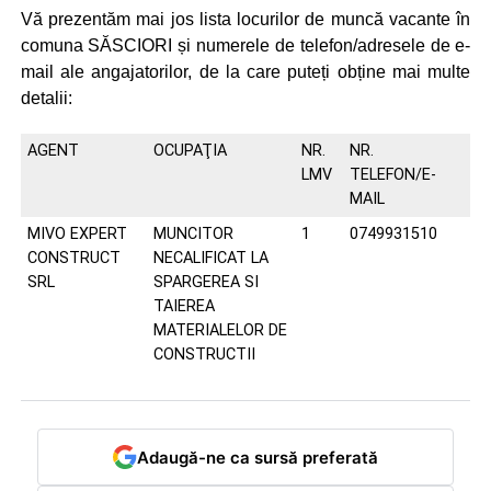
Vă prezentăm mai jos lista locurilor de muncă vacante în
comuna SĂSCIORI și numerele de telefon/adresele de e-
mail ale angajatorilor, de la care puteți obține mai multe
detalii:
AGENT
OCUPAŢIA
NR.
NR.
LMV
TELEFON/E-
MAIL
MIVO EXPERT
MUNCITOR
1
0749931510
CONSTRUCT
NECALIFICAT LA
SRL
SPARGEREA SI
TAIEREA
MATERIALELOR DE
CONSTRUCTII
Adaugă-ne ca sursă preferată