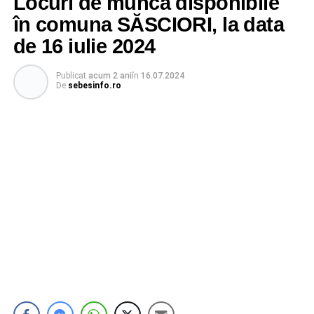
Locuri de muncă disponibile
în comuna SĂSCIORI, la data
de 16 iulie 2024
Publicat
acum 2 ani
în
16.07.2024
De
sebesinfo.ro