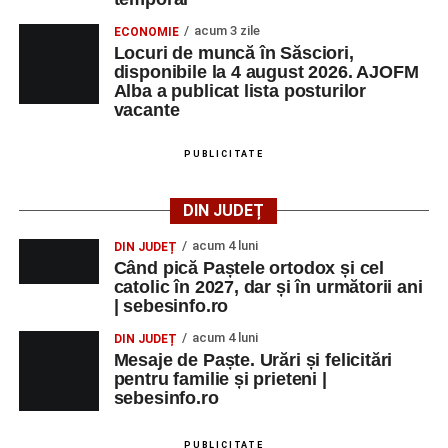
acum 3 zile
ECONOMIE
Locuri de muncă în Săsciori,
disponibile la 4 august 2026. AJOFM
Alba a publicat lista posturilor
vacante
PUBLICITATE
DIN JUDEȚ
acum 4 luni
DIN JUDEȚ
Când pică Paștele ortodox și cel
catolic în 2027, dar și în următorii ani
| sebesinfo.ro
acum 4 luni
DIN JUDEȚ
Mesaje de Paște. Urări și felicitări
pentru familie și prieteni |
sebesinfo.ro
PUBLICITATE