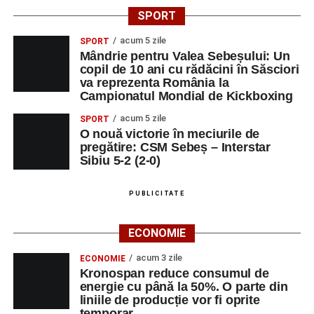
SPORT
acum 5 zile
SPORT
Mândrie pentru Valea Sebeșului: Un
copil de 10 ani cu rădăcini în Săsciori
va reprezenta România la
Campionatul Mondial de Kickboxing
acum 5 zile
SPORT
O nouă victorie în meciurile de
pregătire: CSM Sebeș – Interstar
Sibiu 5-2 (2-0)
PUBLICITATE
ECONOMIE
acum 3 zile
ECONOMIE
Kronospan reduce consumul de
energie cu până la 50%. O parte din
liniile de producție vor fi oprite
temporar