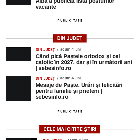
Alba a publicat lista posturilor
vacante
PUBLICITATE
DIN JUDEȚ
acum 4 luni
DIN JUDEȚ
Când pică Paștele ortodox și cel
catolic în 2027, dar și în următorii ani
| sebesinfo.ro
acum 4 luni
DIN JUDEȚ
Mesaje de Paște. Urări și felicitări
pentru familie și prieteni |
sebesinfo.ro
PUBLICITATE
CELE MAI CITITE ȘTIRI