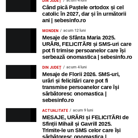
acum 4 luni
DIN JUDEȚ
Când pică Paștele ortodox și cel
catolic în 2027, dar și în următorii
ani | sebesinfo.ro
acum 12 luni
MONDEN
Mesaje de Sfânta Maria 2025.
URĂRI, FELICITĂRI și SMS-uri care
pot fi trimise persoanelor care își
serbează onomastica | sebesinfo.ro
acum 4 luni
DIN JUDEȚ
Mesaje de Florii 2026. SMS-uri,
urări și felicitări care pot fi
transmise persoanelor care îşi
sărbătoresc onomastica |
sebesinfo.ro
acum 9 luni
ACTUALITATE
MESAJE, URĂRI și FELICITĂRI de
Sfinții Mihail și Gavrill 2025.
Trimite-le un SMS celor care își
sărbătoresc onomastica |