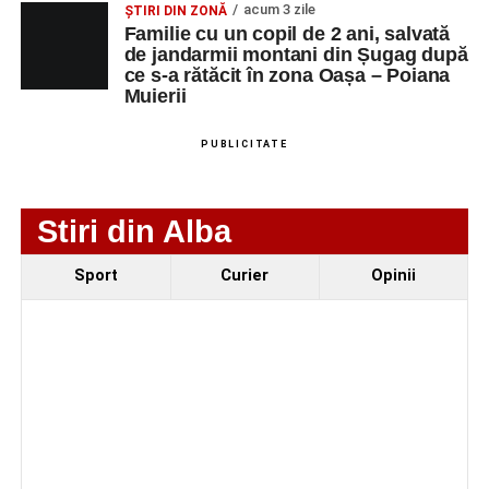
acum 3 zile
ȘTIRI DIN ZONĂ
NUMERICA
Familie cu un copil de 2 ani, salvată
de jandarmii montani din Șugag după
ce s-a rătăcit în zona Oașa – Poiana
Muierii
Adaugă-ne ca sursă preferată
PUBLICITATE
Urmărește-ne pe Google News
Stiri din Alba
Ultimele știri din Sebeș
Sport
Curier
Opinii
Duminică, 23 august 2026, Râpa Roșie găzduiește
cea de-a III-a ediție a concursului „CicloAventurier
de Sebeș”
Primul concert din cadrul String Symphonic Camp
2026 a adus emoție și aplauze la Sebeș
În luna august, cele mai recente lucrări ale lui Eugen
Măcinic pot fi admirate la Primăria Sebeș