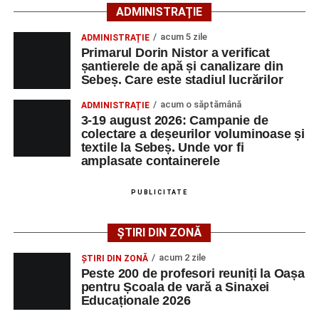
ADMINISTRAȚIE
Lista publicată de AJOFM Alba include, pe lângă
acum 5 zile
ADMINISTRAȚIE
denumirea posturilor vacante din Săsciori, și datele de
Primarul Dorin Nistor a verificat
contact ale angajatorilor, precum numere de telefon și
șantierele de apă și canalizare din
Sebeș. Care este stadiul lucrărilor
adrese de e-mail, pentru ca persoanele interesate să
poată solicita detalii despre condițiile de angajare,
acum o săptămână
ADMINISTRAȚIE
programul de lucru și procesul de recrutare.
3-19 august 2026: Campanie de
colectare a deșeurilor voluminoase și
textile la Sebeș. Unde vor fi
Mai jos puteți consulta lista completă a locurilor de
amplasate containerele
muncă disponibile în comuna Săsciori la data de 4
august 2026, precum și datele de contact ale
PUBLICITATE
angajatorilor:
ȘTIRI DIN ZONĂ
AGENT
OCUPAŢIA
NR.
NR.
LMV
TELEFON/E-
acum 2 zile
ȘTIRI DIN ZONĂ
MAIL
Peste 200 de profesori reuniți la Oașa
pentru Școala de vară a Sinaxei
SC Maier
OPERATOR LA
1
0752826367
Educaționale 2026
Technology Srl
MASINI-UNELTE
CU COMANDA