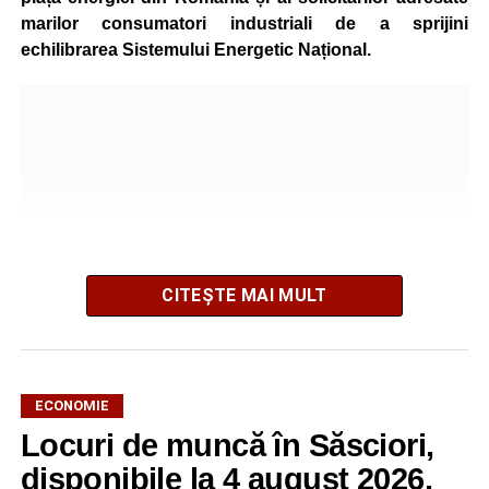
marilor consumatori industriali de a sprijini
echilibrarea Sistemului Energetic Național.
CITEȘTE MAI MULT
ECONOMIE
Potrivit unui comunicat al companiei, măsura va fi aplicată
Locuri de muncă în Săsciori,
gradual, în funcție de necesitățile sistemului energetic.
Reprezentanții Kronospan precizează că evoluția situației
disponibile la 4 august 2026.