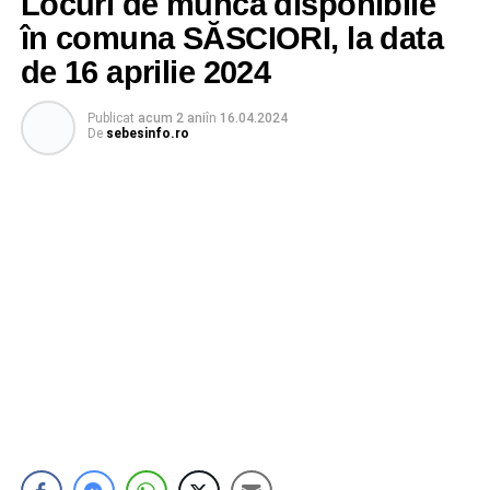
Locuri de muncă disponibile
în comuna SĂSCIORI, la data
de 16 aprilie 2024
Publicat
acum 2 ani
în
16.04.2024
De
sebesinfo.ro