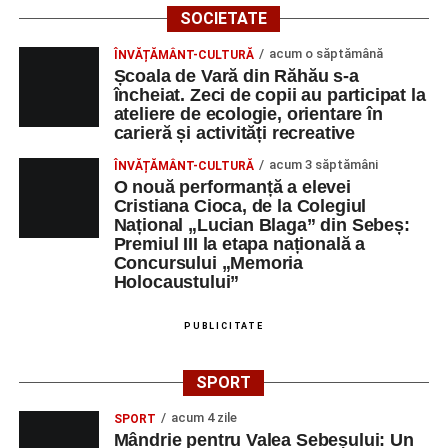
SOCIETATE
acum o săptămână
ÎNVĂȚĂMÂNT-CULTURĂ
Școala de Vară din Răhău s-a
încheiat. Zeci de copii au participat la
ateliere de ecologie, orientare în
carieră și activități recreative
acum 3 săptămâni
ÎNVĂȚĂMÂNT-CULTURĂ
O nouă performanță a elevei
Cristiana Cioca, de la Colegiul
Național „Lucian Blaga” din Sebeș:
Premiul III la etapa națională a
Concursului „Memoria
Holocaustului”
PUBLICITATE
SPORT
acum 4 zile
SPORT
Mândrie pentru Valea Sebeșului: Un