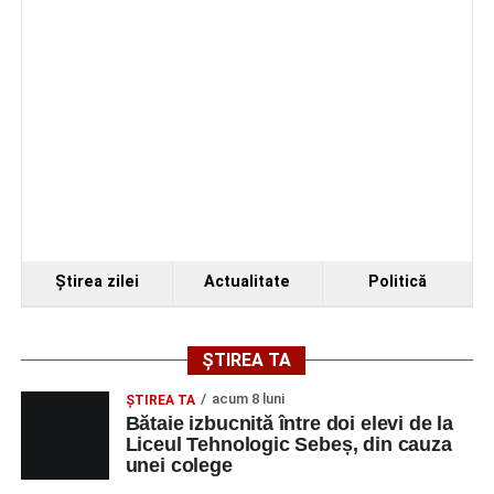
Ştirea zilei
Actualitate
Politică
ȘTIREA TA
acum 8 luni
ŞTIREA TA
Bătaie izbucnită între doi elevi de la
Liceul Tehnologic Sebeș, din cauza
unei colege