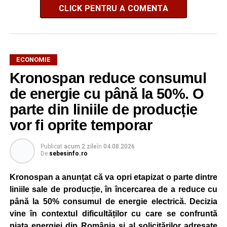
CLICK PENTRU A COMENTA
ECONOMIE
Kronospan reduce consumul
de energie cu până la 50%. O
parte din liniile de producție
vor fi oprite temporar
Publicat
acum 2 zile
în
04.08.2026
De
sebesinfo.ro
Kronospan a anunțat că va opri etapizat o parte dintre
liniile sale de producție, în încercarea de a reduce cu
până la 50% consumul de energie electrică. Decizia
vine în contextul dificultăților cu care se confruntă
piața energiei din România și al solicitărilor adresate