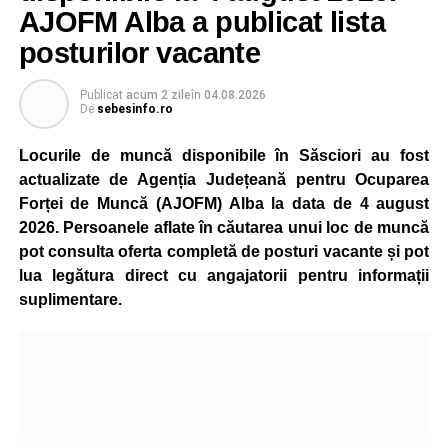
este monitorizată permanent, iar activitatea va reveni la
AJOFM Alba a publicat lista
capacitate normală imediat ce condițiile vor permite.
posturilor vacante
Compania dă asigurări că oprirea temporară a unor linii
de producție nu va afecta livrările către clienți.
Publicat
acum 2 zile
în
04.08.2026
De
sebesinfo.ro
Kronospan se numără printre cei mai mari consumatori de
energie electrică din România. O parte din necesarul
Locurile de muncă disponibile în Săsciori au fost
energetic este acoperită prin producția proprie de energie,
actualizate de Agenția Județeană pentru Ocuparea
realizată cu ajutorul panourilor fotovoltaice și al unităților
Forței de Muncă (AJOFM) Alba la data de 4 august
de cogenerare.
2026. Persoanele aflate în căutarea unui loc de muncă
pot consulta oferta completă de posturi vacante și pot
Reprezentanții companiei afirmă că vor continua
lua legătura direct cu angajatorii pentru informații
colaborarea cu autoritățile și operatorii din domeniul
suplimentare.
energetic pentru a contribui la depășirea perioadei dificile
și la menținerea stabilității Sistemului Energetic Național.
Adaugă-ne ca sursă preferată