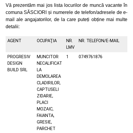
Vă prezentăm mai jos lista locurilor de muncă vacante în
comuna SĂSCIORI și numerele de telefon/adresele de e-
mail ale angajatorilor, de la care puteți obține mai multe
detalii:
AGENT
OCUPAŢIA
NR.
NR. TELEFON/E-MAIL
LMV
PROGRESIV
MUNCITOR
1
0749761876
DESIGN
NECALIFICAT
BUILD SRL
LA
DEMOLAREA
CLADIRILOR,
CAPTUSELI
ZIDARIE,
PLACI
MOZAIC,
FAIANTA,
GRESIE,
PARCHET