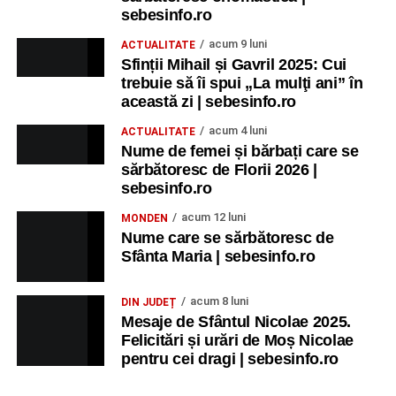
sebesinfo.ro
acum 9 luni
ACTUALITATE
Sfinții Mihail și Gavril 2025: Cui
trebuie să îi spui „La mulţi ani” în
această zi | sebesinfo.ro
acum 4 luni
ACTUALITATE
Nume de femei și bărbați care se
sărbătoresc de Florii 2026 |
sebesinfo.ro
acum 12 luni
MONDEN
Nume care se sărbătoresc de
Sfânta Maria | sebesinfo.ro
acum 8 luni
DIN JUDEȚ
Mesaje de Sfântul Nicolae 2025.
Felicitări și urări de Moș Nicolae
pentru cei dragi | sebesinfo.ro