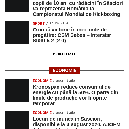
copil de 10 ani cu rădăcini în Săsciori
va reprezenta România la
Campionatul Mondial de Kickboxing
acum 5 zile
SPORT
O nouă victorie în meciurile de
pregătire: CSM Sebeș – Interstar
Sibiu 5-2 (2-0)
PUBLICITATE
ECONOMIE
acum 2 zile
ECONOMIE
Kronospan reduce consumul de
energie cu până la 50%. O parte din
liniile de producție vor fi oprite
temporar
acum 2 zile
ECONOMIE
Locuri de muncă în Săsciori,
disponibile la 4 august 2026. AJOFM