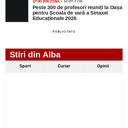
acum 3 zile
ȘTIRI DIN ZONĂ
Peste 200 de profesori reuniți la Oașa
pentru Școala de vară a Sinaxei
Educaționale 2026
Adaugă-ne ca sursă preferată
PUBLICITATE
Urmărește-ne pe Google News
Stiri din Alba
Ultimele știri din Sebeș
Sport
Curier
Opinii
Accident rutier la ieșirea din Șugag spre Popasul
Regelui. Intervin pompierii din Sebeș
Biciclist de 70 de ani, rănit într-un accident rutier
produs pe strada Dorobanți din Sebeș
Zilele Municipiului Sebeș 2026: zece zile de
spectacole, filme, sport și evenimente culturale, la
festivalul „Armonii în Sebeș”. Programul complet