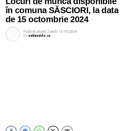
Locuri de muncă disponibile
în comuna SĂSCIORI, la data
de 15 octombrie 2024
Publicat
acum 2 ani
în
15.10.2024
De
sebesinfo.ro