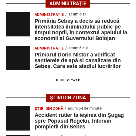
ADMINISTRAȚIE
Lista publicată de AJOFM Alba include, pe lângă
denumirea posturilor vacante din Săsciori, și datele de
acum o zi
ADMINISTRAȚIE
contact ale angajatorilor, precum numere de telefon și
Primăria Sebeș a decis să reducă
intensitatea iluminatului public pe
adrese de e-mail, pentru ca persoanele interesate să
timpul nopții, în contextul apelului la
poată solicita detalii despre condițiile de angajare,
economii al Guvernului Bolojan
programul de lucru și procesul de recrutare.
acum 6 zile
ADMINISTRAȚIE
Primarul Dorin Nistor a verificat
Mai jos puteți consulta lista completă a locurilor de
șantierele de apă și canalizare din
muncă disponibile în comuna Săsciori la data de 4
Sebeș. Care este stadiul lucrărilor
august 2026, precum și datele de contact ale
angajatorilor:
PUBLICITATE
AGENT
OCUPAŢIA
NR.
NR.
ȘTIRI DIN ZONĂ
LMV
TELEFON/E-
MAIL
acum 54 de minute
ȘTIRI DIN ZONĂ
Accident rutier la ieșirea din Șugag
SC Maier
OPERATOR LA
1
0752826367
spre Popasul Regelui. Intervin
Technology Srl
MASINI-UNELTE
pompierii din Sebeș
CU COMANDA
NUMERICA