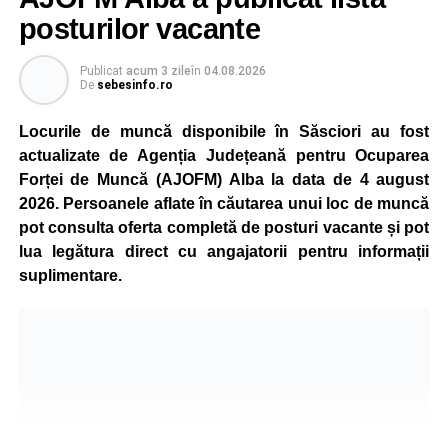
capacitate normală imediat ce condițiile vor permite.
posturilor vacante
Compania dă asigurări că oprirea temporară a unor linii
de producție nu va afecta livrările către clienți.
Publicat
acum 3 zile
în
04.08.2026
De
sebesinfo.ro
Kronospan se numără printre cei mai mari consumatori de
energie electrică din România. O parte din necesarul
Locurile de muncă disponibile în Săsciori au fost
energetic este acoperită prin producția proprie de energie,
actualizate de Agenția Județeană pentru Ocuparea
realizată cu ajutorul panourilor fotovoltaice și al unităților
Forței de Muncă (AJOFM) Alba la data de 4 august
de cogenerare.
2026. Persoanele aflate în căutarea unui loc de muncă
pot consulta oferta completă de posturi vacante și pot
Reprezentanții companiei afirmă că vor continua
lua legătura direct cu angajatorii pentru informații
colaborarea cu autoritățile și operatorii din domeniul
suplimentare.
energetic pentru a contribui la depășirea perioadei dificile
și la menținerea stabilității Sistemului Energetic Național.
Adaugă-ne ca sursă preferată