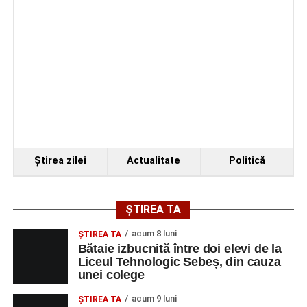
Ştirea zilei
Actualitate
Politică
ȘTIREA TA
acum 8 luni
ŞTIREA TA
Bătaie izbucnită între doi elevi de la
Liceul Tehnologic Sebeș, din cauza
unei colege
acum 9 luni
ŞTIREA TA