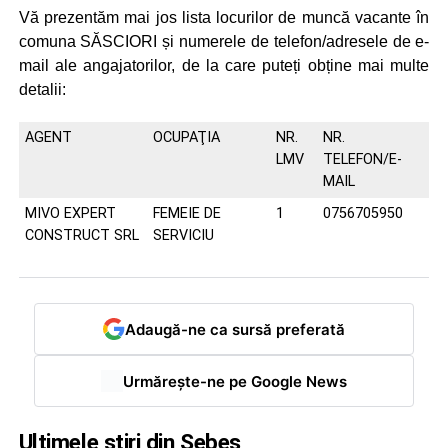
Vă prezentăm mai jos lista locurilor de muncă vacante în
comuna SĂSCIORI și numerele de telefon/adresele de e-
mail ale angajatorilor, de la care puteți obține mai multe
detalii:
AGENT
OCUPAŢIA
NR.
NR.
LMV
TELEFON/E-
MAIL
MIVO EXPERT
FEMEIE DE
1
0756705950
CONSTRUCT SRL
SERVICIU
Adaugă-ne ca sursă preferată
Urmărește-ne pe Google News
Ultimele știri din Sebeș