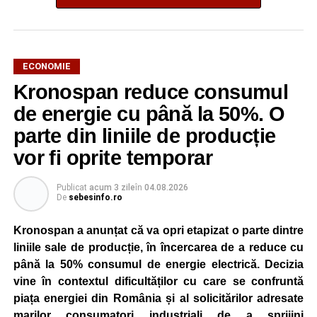
ECONOMIE
Kronospan reduce consumul
de energie cu până la 50%. O
parte din liniile de producție
vor fi oprite temporar
Publicat
acum 3 zile
în
04.08.2026
De
sebesinfo.ro
Kronospan a anunțat că va opri etapizat o parte dintre
liniile sale de producție, în încercarea de a reduce cu
până la 50% consumul de energie electrică. Decizia
vine în contextul dificultăților cu care se confruntă
piața energiei din România și al solicitărilor adresate
marilor consumatori industriali de a sprijini