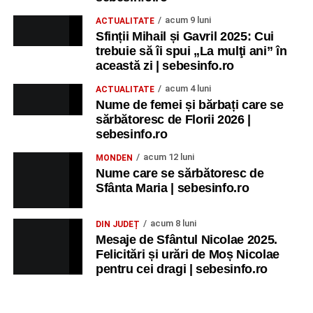
acum 9 luni
ACTUALITATE
Sfinții Mihail și Gavril 2025: Cui
trebuie să îi spui „La mulţi ani” în
această zi | sebesinfo.ro
acum 4 luni
ACTUALITATE
Nume de femei și bărbați care se
sărbătoresc de Florii 2026 |
sebesinfo.ro
acum 12 luni
MONDEN
Nume care se sărbătoresc de
Sfânta Maria | sebesinfo.ro
acum 8 luni
DIN JUDEȚ
Mesaje de Sfântul Nicolae 2025.
Felicitări și urări de Moș Nicolae
pentru cei dragi | sebesinfo.ro