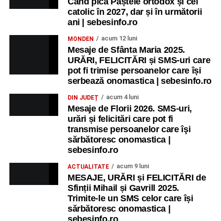
Când pică Paștele ortodox și cel
catolic în 2027, dar și în următorii
ani | sebesinfo.ro
acum 12 luni
MONDEN
Mesaje de Sfânta Maria 2025.
URĂRI, FELICITĂRI și SMS-uri care
pot fi trimise persoanelor care își
serbează onomastica | sebesinfo.ro
acum 4 luni
DIN JUDEȚ
Mesaje de Florii 2026. SMS-uri,
urări și felicitări care pot fi
transmise persoanelor care îşi
sărbătoresc onomastica |
sebesinfo.ro
acum 9 luni
ACTUALITATE
MESAJE, URĂRI și FELICITĂRI de
Sfinții Mihail și Gavrill 2025.
Trimite-le un SMS celor care își
sărbătoresc onomastica |
sebesinfo.ro