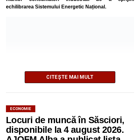
echilibrarea Sistemului Energetic Național.
CITEȘTE MAI MULT
ECONOMIE
Potrivit unui comunicat al companiei, măsura va fi aplicată
Locuri de muncă în Săsciori,
gradual, în funcție de necesitățile sistemului energetic.
Reprezentanții Kronospan precizează că evoluția situației
disponibile la 4 august 2026.
este monitorizată permanent, iar activitatea va reveni la
AJOFM Alba a publicat lista