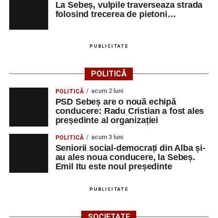
La Sebeș, vulpile traverseaza strada
folosind trecerea de pietoni…
PUBLICITATE
POLITICĂ
acum 2 luni
POLITICĂ
PSD Sebeș are o nouă echipă
conducere: Radu Cristian a fost ales
președinte al organizației
acum 3 luni
POLITICĂ
Seniorii social-democrați din Alba și-
au ales noua conducere, la Sebeș.
Emil Itu este noul președinte
PUBLICITATE
SOCIETATE