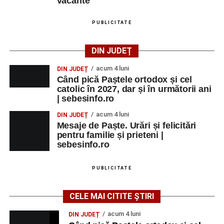
vacante
PUBLICITATE
DIN JUDEȚ
acum 4 luni
DIN JUDEȚ
Când pică Paștele ortodox și cel
catolic în 2027, dar și în următorii ani
| sebesinfo.ro
acum 4 luni
DIN JUDEȚ
Mesaje de Paște. Urări și felicitări
pentru familie și prieteni |
sebesinfo.ro
PUBLICITATE
CELE MAI CITITE ȘTIRI
acum 4 luni
DIN JUDEȚ