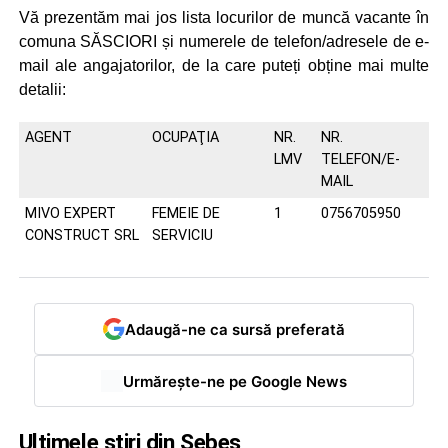
Vă prezentăm mai jos lista locurilor de muncă vacante în
comuna SĂSCIORI și numerele de telefon/adresele de e-
mail ale angajatorilor, de la care puteți obține mai multe
detalii:
AGENT
OCUPAŢIA
NR.
NR.
LMV
TELEFON/E-
MAIL
MIVO EXPERT
FEMEIE DE
1
0756705950
CONSTRUCT SRL
SERVICIU
Adaugă-ne ca sursă preferată
Urmărește-ne pe Google News
Ultimele știri din Sebeș