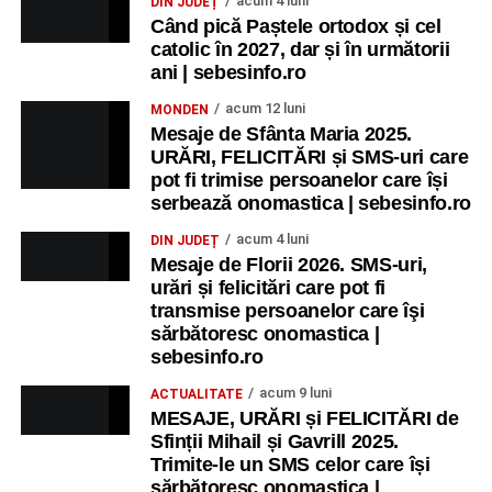
acum 4 luni
DIN JUDEȚ
Când pică Paștele ortodox și cel
catolic în 2027, dar și în următorii
ani | sebesinfo.ro
acum 12 luni
MONDEN
Mesaje de Sfânta Maria 2025.
URĂRI, FELICITĂRI și SMS-uri care
pot fi trimise persoanelor care își
serbează onomastica | sebesinfo.ro
acum 4 luni
DIN JUDEȚ
Mesaje de Florii 2026. SMS-uri,
urări și felicitări care pot fi
transmise persoanelor care îşi
sărbătoresc onomastica |
sebesinfo.ro
acum 9 luni
ACTUALITATE
MESAJE, URĂRI și FELICITĂRI de
Sfinții Mihail și Gavrill 2025.
Trimite-le un SMS celor care își
sărbătoresc onomastica |