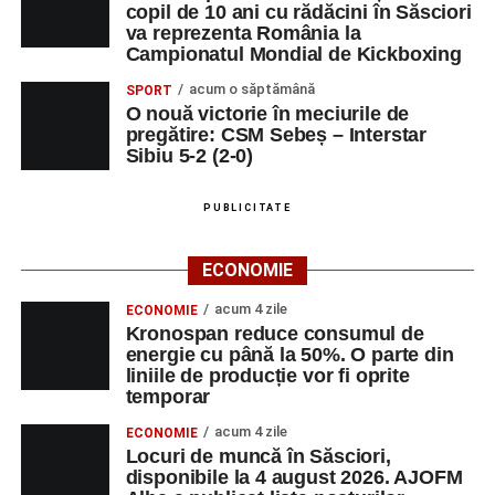
copil de 10 ani cu rădăcini în Săsciori
va reprezenta România la
Campionatul Mondial de Kickboxing
acum o săptămână
SPORT
O nouă victorie în meciurile de
pregătire: CSM Sebeș – Interstar
Sibiu 5-2 (2-0)
PUBLICITATE
ECONOMIE
acum 4 zile
ECONOMIE
Kronospan reduce consumul de
energie cu până la 50%. O parte din
liniile de producție vor fi oprite
temporar
acum 4 zile
ECONOMIE
Locuri de muncă în Săsciori,
disponibile la 4 august 2026. AJOFM