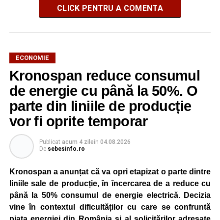
CLICK PENTRU A COMENTA
ECONOMIE
Kronospan reduce consumul
de energie cu până la 50%. O
parte din liniile de producție
vor fi oprite temporar
Publicat
acum 4 zile
în
04.08.2026
De
sebesinfo.ro
Kronospan a anunțat că va opri etapizat o parte dintre
liniile sale de producție, în încercarea de a reduce cu
până la 50% consumul de energie electrică. Decizia
vine în contextul dificultăților cu care se confruntă
piața energiei din România și al solicitărilor adresate