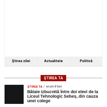
Fest, la Cetatea Greavilor din Gârbova
Ştirea zilei
Actualitate
Politică
ȘTIREA TA
acum 8 luni
ŞTIREA TA
Bătaie izbucnită între doi elevi de la
Liceul Tehnologic Sebeș, din cauza
unei colege