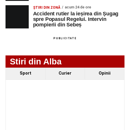
NUMERICA
acum 24 de ore
ȘTIRI DIN ZONĂ
Accident rutier la ieșirea din Șugag
spre Popasul Regelui. Intervin
pompierii din Sebeș
Adaugă-ne ca sursă preferată
PUBLICITATE
Urmărește-ne pe Google News
Stiri din Alba
Ultimele știri din Sebeș
Sport
Curier
Opinii
Femeie de 66 de ani, transportată în stare gravă la
spital după ce a fost lovită de o motocicletă pe
strada Dorobanți din Sebeș
Accident pe strada Dorobanți din Sebeș: fermeie
de 66 de ani rănită grav, după ce a fost lovită de o
motocicletă
4–6 septembrie 2026: Prima ediție a Transylvania