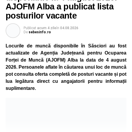
este monitorizată permanent, iar activitatea va reveni la
AJOFM Alba a publicat lista
capacitate normală imediat ce condițiile vor permite.
posturilor vacante
Compania dă asigurări că oprirea temporară a unor linii
de producție nu va afecta livrările către clienți.
Publicat
acum 4 zile
în
04.08.2026
De
sebesinfo.ro
Kronospan se numără printre cei mai mari consumatori de
energie electrică din România. O parte din necesarul
Locurile de muncă disponibile în Săsciori au fost
energetic este acoperită prin producția proprie de energie,
actualizate de Agenția Județeană pentru Ocuparea
realizată cu ajutorul panourilor fotovoltaice și al unităților
Forței de Muncă (AJOFM) Alba la data de 4 august
de cogenerare.
2026. Persoanele aflate în căutarea unui loc de muncă
pot consulta oferta completă de posturi vacante și pot
Reprezentanții companiei afirmă că vor continua
lua legătura direct cu angajatorii pentru informații
colaborarea cu autoritățile și operatorii din domeniul
suplimentare.
energetic pentru a contribui la depășirea perioadei dificile
și la menținerea stabilității Sistemului Energetic Național.
Adaugă-ne ca sursă preferată