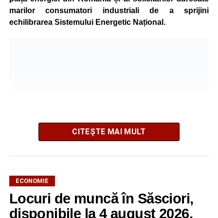
marilor consumatori industriali de a sprijini
echilibrarea Sistemului Energetic Național.
CITEȘTE MAI MULT
ECONOMIE
Potrivit unui comunicat al companiei, măsura va fi aplicată
Locuri de muncă în Săsciori,
gradual, în funcție de necesitățile sistemului energetic.
Reprezentanții Kronospan precizează că evoluția situației
disponibile la 4 august 2026.