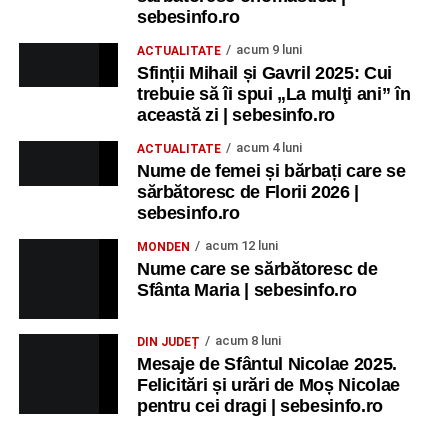
sebesinfo.ro
acum 9 luni
ACTUALITATE
Sfinții Mihail și Gavril 2025: Cui
trebuie să îi spui „La mulţi ani” în
această zi | sebesinfo.ro
acum 4 luni
ACTUALITATE
Nume de femei și bărbați care se
sărbătoresc de Florii 2026 |
sebesinfo.ro
acum 12 luni
MONDEN
Nume care se sărbătoresc de
Sfânta Maria | sebesinfo.ro
acum 8 luni
DIN JUDEȚ
Mesaje de Sfântul Nicolae 2025.
Felicitări și urări de Moș Nicolae
pentru cei dragi | sebesinfo.ro