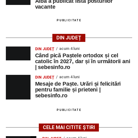
Alba a publicat lista posturilor
vacante
PUBLICITATE
DIN JUDEȚ
acum 4 luni
DIN JUDEȚ
Când pică Paștele ortodox și cel
catolic în 2027, dar și în următorii ani
| sebesinfo.ro
acum 4 luni
DIN JUDEȚ
Mesaje de Paște. Urări și felicitări
pentru familie și prieteni |
sebesinfo.ro
PUBLICITATE
CELE MAI CITITE ȘTIRI