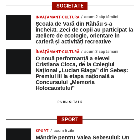
SOCIETATE
acum 2 săptămâni
ÎNVĂȚĂMÂNT-CULTURĂ
Școala de Vară din Răhău s-a
încheiat. Zeci de copii au participat la
ateliere de ecologie, orientare în
carieră și activități recreative
acum 3 săptămâni
ÎNVĂȚĂMÂNT-CULTURĂ
O nouă performanță a elevei
Cristiana Cioca, de la Colegiul
Național „Lucian Blaga” din Sebeș:
Premiul III la etapa națională a
Concursului „Memoria
Holocaustului”
PUBLICITATE
SPORT
acum 6 zile
SPORT
Mândrie pentru Valea Sebeșului: Un