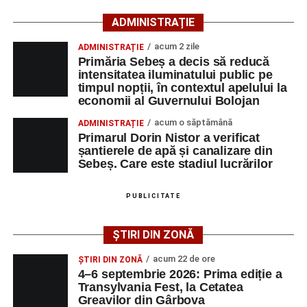
ADMINISTRAȚIE
Lista publicată de AJOFM Alba include, pe lângă
denumirea posturilor vacante din Săsciori, și datele de
acum 2 zile
ADMINISTRAȚIE
Primăria Sebeș a decis să reducă
contact ale angajatorilor, precum numere de telefon și
intensitatea iluminatului public pe
adrese de e-mail, pentru ca persoanele interesate să
timpul nopții, în contextul apelului la
poată solicita detalii despre condițiile de angajare,
economii al Guvernului Bolojan
programul de lucru și procesul de recrutare.
acum o săptămână
ADMINISTRAȚIE
Primarul Dorin Nistor a verificat
Mai jos puteți consulta lista completă a locurilor de
șantierele de apă și canalizare din
muncă disponibile în comuna Săsciori la data de 4
Sebeș. Care este stadiul lucrărilor
august 2026, precum și datele de contact ale
angajatorilor:
PUBLICITATE
AGENT
OCUPAŢIA
NR.
NR.
ȘTIRI DIN ZONĂ
LMV
TELEFON/E-
MAIL
acum 22 de ore
ȘTIRI DIN ZONĂ
4–6 septembrie 2026: Prima ediție a
SC Maier
OPERATOR LA
1
0752826367
Transylvania Fest, la Cetatea
Technology Srl
MASINI-UNELTE
Greavilor din Gârbova
CU COMANDA