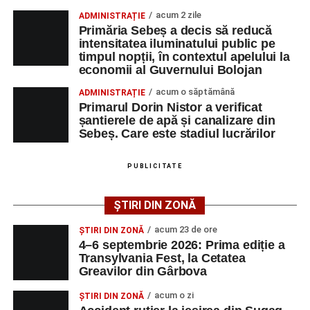
denumirea posturilor vacante din Săsciori, și datele de
acum 2 zile
ADMINISTRAȚIE
Primăria Sebeș a decis să reducă
contact ale angajatorilor, precum numere de telefon și
intensitatea iluminatului public pe
adrese de e-mail, pentru ca persoanele interesate să
timpul nopții, în contextul apelului la
poată solicita detalii despre condițiile de angajare,
economii al Guvernului Bolojan
programul de lucru și procesul de recrutare.
acum o săptămână
ADMINISTRAȚIE
Primarul Dorin Nistor a verificat
Mai jos puteți consulta lista completă a locurilor de
șantierele de apă și canalizare din
muncă disponibile în comuna Săsciori la data de 4
Sebeș. Care este stadiul lucrărilor
august 2026, precum și datele de contact ale
angajatorilor:
PUBLICITATE
AGENT
OCUPAŢIA
NR.
NR.
ȘTIRI DIN ZONĂ
LMV
TELEFON/E-
MAIL
acum 23 de ore
ȘTIRI DIN ZONĂ
4–6 septembrie 2026: Prima ediție a
SC Maier
OPERATOR LA
1
0752826367
Transylvania Fest, la Cetatea
Technology Srl
MASINI-UNELTE
Greavilor din Gârbova
CU COMANDA
NUMERICA
acum o zi
ȘTIRI DIN ZONĂ