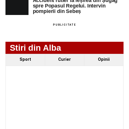
Accident rutier la ieșirea din Șugag
spre Popasul Regelui. Intervin
pompierii din Sebeș
Adaugă-ne ca sursă preferată
PUBLICITATE
Urmărește-ne pe Google News
Stiri din Alba
Ultimele știri din Sebeș
Sport
Curier
Opinii
Femeie de 66 de ani, transportată în stare gravă la
spital după ce a fost lovită de o motocicletă pe
strada Dorobanți din Sebeș
Accident pe strada Dorobanți din Sebeș: fermeie
de 66 de ani rănită grav, după ce a fost lovită de o
motocicletă
4–6 septembrie 2026: Prima ediție a Transylvania
Fest, la Cetatea Greavilor din Gârbova