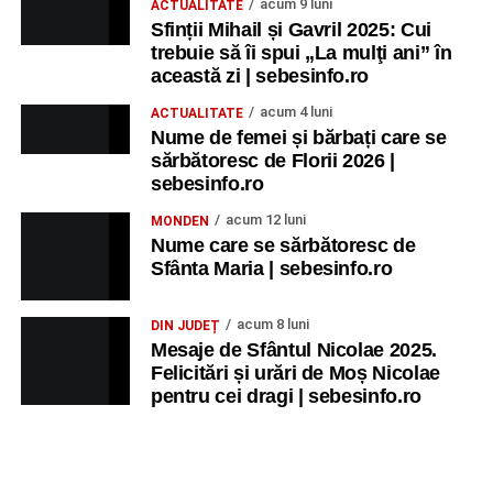
acum 9 luni
ACTUALITATE
Sfinții Mihail și Gavril 2025: Cui
trebuie să îi spui „La mulţi ani” în
această zi | sebesinfo.ro
acum 4 luni
ACTUALITATE
Nume de femei și bărbați care se
sărbătoresc de Florii 2026 |
sebesinfo.ro
acum 12 luni
MONDEN
Nume care se sărbătoresc de
Sfânta Maria | sebesinfo.ro
acum 8 luni
DIN JUDEȚ
Mesaje de Sfântul Nicolae 2025.
Felicitări și urări de Moș Nicolae
pentru cei dragi | sebesinfo.ro