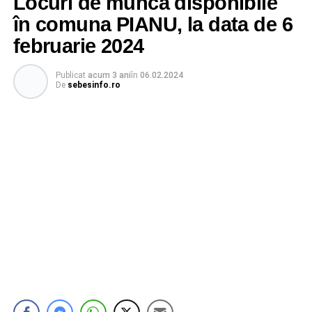
Locuri de muncă disponibile
în comuna PIANU, la data de 6
februarie 2024
Publicat
acum 3 ani
în
06.02.2024
De
sebesinfo.ro