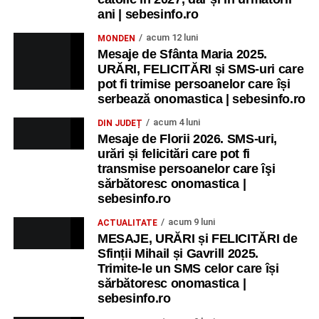
ani | sebesinfo.ro
acum 12 luni
MONDEN
Mesaje de Sfânta Maria 2025.
URĂRI, FELICITĂRI și SMS-uri care
pot fi trimise persoanelor care își
serbează onomastica | sebesinfo.ro
acum 4 luni
DIN JUDEȚ
Mesaje de Florii 2026. SMS-uri,
urări și felicitări care pot fi
transmise persoanelor care îşi
sărbătoresc onomastica |
sebesinfo.ro
acum 9 luni
ACTUALITATE
MESAJE, URĂRI și FELICITĂRI de
Sfinții Mihail și Gavrill 2025.
Trimite-le un SMS celor care își
sărbătoresc onomastica |
sebesinfo.ro