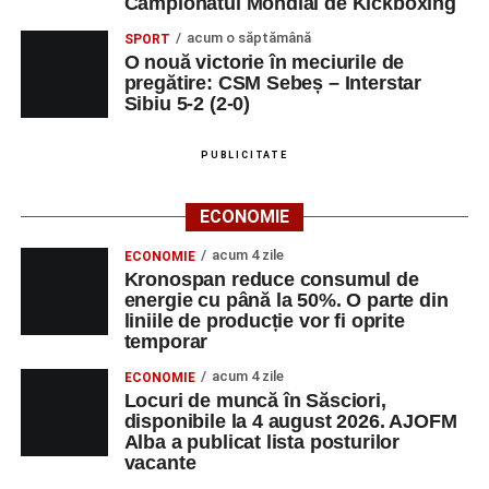
Campionatul Mondial de Kickboxing
acum o săptămână
SPORT
O nouă victorie în meciurile de
pregătire: CSM Sebeș – Interstar
Sibiu 5-2 (2-0)
PUBLICITATE
ECONOMIE
acum 4 zile
ECONOMIE
Kronospan reduce consumul de
energie cu până la 50%. O parte din
liniile de producție vor fi oprite
temporar
acum 4 zile
ECONOMIE
Locuri de muncă în Săsciori,
disponibile la 4 august 2026. AJOFM
Alba a publicat lista posturilor
vacante