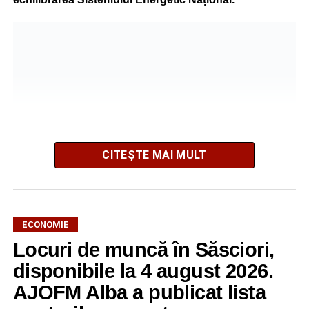
CITEȘTE MAI MULT
ECONOMIE
Potrivit unui comunicat al companiei, măsura va fi aplicată
Locuri de muncă în Săsciori,
gradual, în funcție de necesitățile sistemului energetic.
Reprezentanții Kronospan precizează că evoluția situației
disponibile la 4 august 2026.
este monitorizată permanent, iar activitatea va reveni la
AJOFM Alba a publicat lista
capacitate normală imediat ce condițiile vor permite.