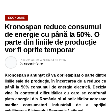
ECONOMIE
Kronospan reduce consumul
de energie cu până la 50%. O
parte din liniile de producție
vor fi oprite temporar
Publicat
acum 4 zile
în
04.08.2026
De
sebesinfo.ro
Kronospan a anunțat că va opri etapizat o parte dintre
liniile sale de producție, în încercarea de a reduce cu
până la 50% consumul de energie electrică. Decizia
vine în contextul dificultăților cu care se confruntă
piața energiei din România și al solicitărilor adresate
marilor consumatori industriali de a sprijini
echilibrarea Sistemului Energetic Național.