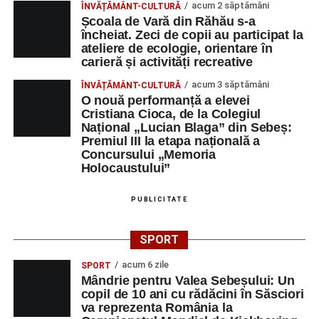
acum 2 săptămâni
ÎNVĂȚĂMÂNT-CULTURĂ
Școala de Vară din Răhău s-a
încheiat. Zeci de copii au participat la
ateliere de ecologie, orientare în
carieră și activități recreative
acum 3 săptămâni
ÎNVĂȚĂMÂNT-CULTURĂ
O nouă performanță a elevei
Cristiana Cioca, de la Colegiul
Național „Lucian Blaga” din Sebeș:
Premiul III la etapa națională a
Concursului „Memoria
Holocaustului”
PUBLICITATE
SPORT
acum 6 zile
SPORT
Mândrie pentru Valea Sebeșului: Un
copil de 10 ani cu rădăcini în Săsciori
va reprezenta România la