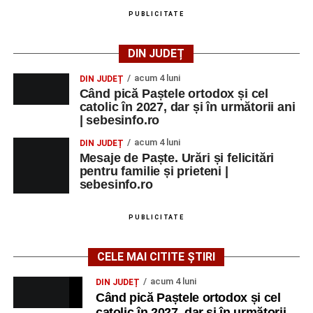
PUBLICITATE
DIN JUDEȚ
acum 4 luni
DIN JUDEȚ
Când pică Paștele ortodox și cel
catolic în 2027, dar și în următorii ani
| sebesinfo.ro
acum 4 luni
DIN JUDEȚ
Mesaje de Paște. Urări și felicitări
pentru familie și prieteni |
sebesinfo.ro
PUBLICITATE
CELE MAI CITITE ȘTIRI
acum 4 luni
DIN JUDEȚ
Când pică Paștele ortodox și cel
catolic în 2027, dar și în următorii