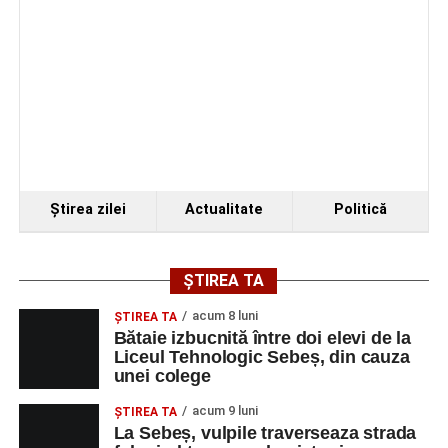
Ştirea zilei
Actualitate
Politică
ȘTIREA TA
acum 8 luni
ŞTIREA TA
Bătaie izbucnită între doi elevi de la
Liceul Tehnologic Sebeș, din cauza
unei colege
acum 9 luni
ŞTIREA TA
La Sebeș, vulpile traverseaza strada