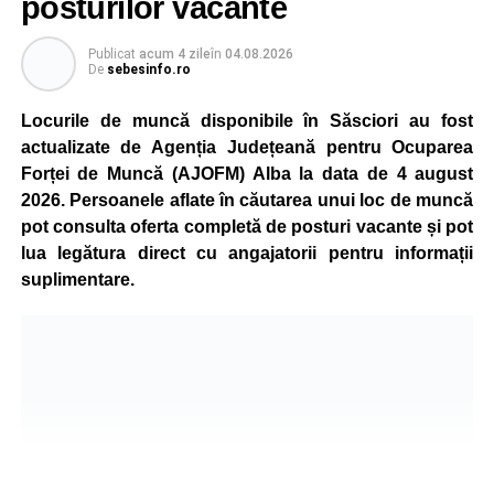
posturilor vacante
Compania dă asigurări că oprirea temporară a unor linii
de producție nu va afecta livrările către clienți.
Publicat
acum 4 zile
în
04.08.2026
De
sebesinfo.ro
Kronospan se numără printre cei mai mari consumatori de
energie electrică din România. O parte din necesarul
Locurile de muncă disponibile în Săsciori au fost
energetic este acoperită prin producția proprie de energie,
actualizate de Agenția Județeană pentru Ocuparea
realizată cu ajutorul panourilor fotovoltaice și al unităților
Forței de Muncă (AJOFM) Alba la data de 4 august
de cogenerare.
2026. Persoanele aflate în căutarea unui loc de muncă
pot consulta oferta completă de posturi vacante și pot
Reprezentanții companiei afirmă că vor continua
lua legătura direct cu angajatorii pentru informații
colaborarea cu autoritățile și operatorii din domeniul
suplimentare.
energetic pentru a contribui la depășirea perioadei dificile
și la menținerea stabilității Sistemului Energetic Național.
Adaugă-ne ca sursă preferată
Urmărește-ne pe Google News