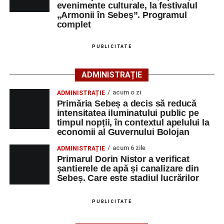
evenimente culturale, la festivalul
selectând
AJOFM Alba
, apoi secțiunea
„Persoane fizice
„Armonii în Sebeș”. Programul
– Locuri de muncă vacante”
. De asemenea, informații
complet
pot fi obținute direct de la sediul AJOFM Alba sau de la
agenția teritorială de care aparține persoana aflată în
PUBLICITATE
căutarea unui loc de muncă.
ADMINISTRAȚIE
Lista publicată de AJOFM Alba include, pe lângă
denumirea posturilor vacante din Săsciori, și datele de
acum o zi
ADMINISTRAȚIE
contact ale angajatorilor, precum numere de telefon și
Primăria Sebeș a decis să reducă
intensitatea iluminatului public pe
adrese de e-mail, pentru ca persoanele interesate să
timpul nopții, în contextul apelului la
poată solicita detalii despre condițiile de angajare,
economii al Guvernului Bolojan
programul de lucru și procesul de recrutare.
acum 6 zile
ADMINISTRAȚIE
Primarul Dorin Nistor a verificat
Mai jos puteți consulta lista completă a locurilor de
șantierele de apă și canalizare din
muncă disponibile în comuna Săsciori la data de 4
Sebeș. Care este stadiul lucrărilor
august 2026, precum și datele de contact ale
angajatorilor:
PUBLICITATE
AGENT
OCUPAŢIA
NR.
NR.