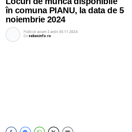
Locuri de muncă disponibile
în comuna PIANU, la data de 5
noiembrie 2024
Publicat
acum 2 ani
în
05.11.2024
De
sebesinfo.ro