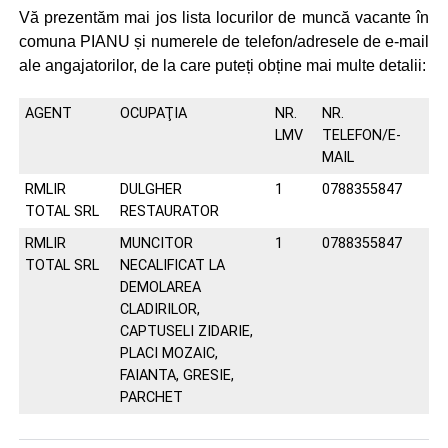
Vă prezentăm mai jos lista locurilor de muncă vacante în
comuna PIANU și numerele de telefon/adresele de e-mail
ale angajatorilor, de la care puteți obține mai multe detalii:
AGENT
OCUPAŢIA
NR.
NR.
LMV
TELEFON/E-
MAIL
RMLIR
DULGHER
1
0788355847
TOTAL SRL
RESTAURATOR
RMLIR
MUNCITOR
1
0788355847
TOTAL SRL
NECALIFICAT LA
DEMOLAREA
CLADIRILOR,
CAPTUSELI ZIDARIE,
PLACI MOZAIC,
FAIANTA, GRESIE,
PARCHET