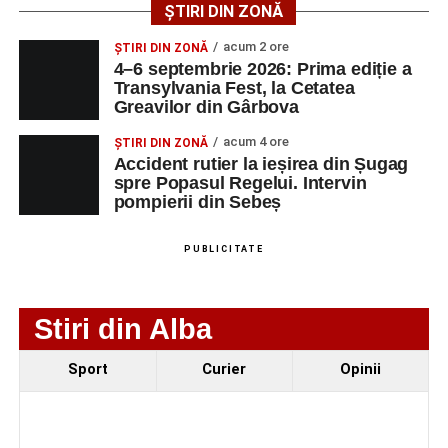
ȘTIRI DIN ZONĂ
LMV
TELEFON/E-
MAIL
acum 2 ore
ȘTIRI DIN ZONĂ
4–6 septembrie 2026: Prima ediție a
SC Maier
OPERATOR LA
1
0752826367
Transylvania Fest, la Cetatea
Technology Srl
MASINI-UNELTE
Greavilor din Gârbova
CU COMANDA
NUMERICA
acum 4 ore
ȘTIRI DIN ZONĂ
Accident rutier la ieșirea din Șugag
spre Popasul Regelui. Intervin
pompierii din Sebeș
Adaugă-ne ca sursă preferată
PUBLICITATE
Urmărește-ne pe Google News
Stiri din Alba
Ultimele știri din Sebeș
Sport
Curier
Opinii
4–6 septembrie 2026: Prima ediție a Transylvania
Fest, la Cetatea Greavilor din Gârbova
Accident rutier la ieșirea din Șugag spre Popasul