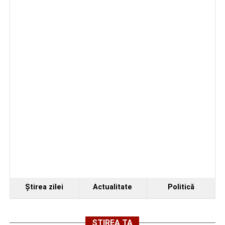
Regelui. Intervin pompierii din Sebeș
Biciclist de 70 de ani, rănit într-un accident rutier
produs pe strada Dorobanți din Sebeș
Ştirea zilei
Actualitate
Politică
ȘTIREA TA