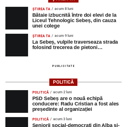
acum 8 luni
ŞTIREA TA
Bătaie izbucnită între doi elevi de la
Liceul Tehnologic Sebeș, din cauza
unei colege
acum 9 luni
ŞTIREA TA
La Sebeș, vulpile traverseaza strada
folosind trecerea de pietoni…
PUBLICITATE
POLITICĂ
acum 2 luni
POLITICĂ
PSD Sebeș are o nouă echipă
conducere: Radu Cristian a fost ales
președinte al organizației
acum 3 luni
POLITICĂ
Seniorii social-democrați din Alba și-