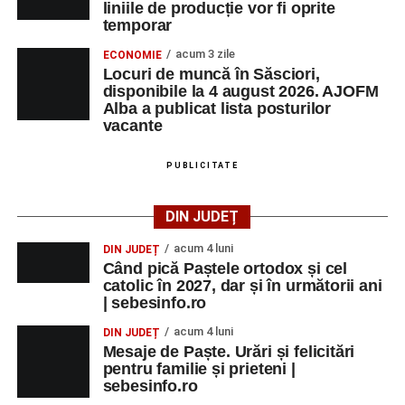
liniile de producție vor fi oprite
temporar
acum 3 zile
ECONOMIE
Locuri de muncă în Săsciori,
disponibile la 4 august 2026. AJOFM
Alba a publicat lista posturilor
vacante
PUBLICITATE
DIN JUDEȚ
acum 4 luni
DIN JUDEȚ
Când pică Paștele ortodox și cel
catolic în 2027, dar și în următorii ani
| sebesinfo.ro
acum 4 luni
DIN JUDEȚ
Mesaje de Paște. Urări și felicitări
pentru familie și prieteni |
sebesinfo.ro