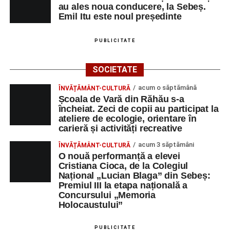
au ales noua conducere, la Sebeș.
Emil Itu este noul președinte
PUBLICITATE
SOCIETATE
acum o săptămână
ÎNVĂȚĂMÂNT-CULTURĂ
Școala de Vară din Răhău s-a
încheiat. Zeci de copii au participat la
ateliere de ecologie, orientare în
carieră și activități recreative
acum 3 săptămâni
ÎNVĂȚĂMÂNT-CULTURĂ
O nouă performanță a elevei
Cristiana Cioca, de la Colegiul
Național „Lucian Blaga” din Sebeș:
Premiul III la etapa națională a
Concursului „Memoria
Holocaustului”
PUBLICITATE