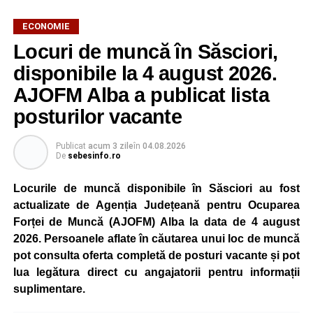
ECONOMIE
Potrivit unui comunicat al companiei, măsura va fi aplicată
Locuri de muncă în Săsciori,
gradual, în funcție de necesitățile sistemului energetic.
Reprezentanții Kronospan precizează că evoluția situației
disponibile la 4 august 2026.
este monitorizată permanent, iar activitatea va reveni la
AJOFM Alba a publicat lista
capacitate normală imediat ce condițiile vor permite.
posturilor vacante
Compania dă asigurări că oprirea temporară a unor linii
de producție nu va afecta livrările către clienți.
Publicat
acum 3 zile
în
04.08.2026
De
sebesinfo.ro
Kronospan se numără printre cei mai mari consumatori de
energie electrică din România. O parte din necesarul
Locurile de muncă disponibile în Săsciori au fost
energetic este acoperită prin producția proprie de energie,
actualizate de Agenția Județeană pentru Ocuparea
realizată cu ajutorul panourilor fotovoltaice și al unităților
Forței de Muncă (AJOFM) Alba la data de 4 august
de cogenerare.
2026. Persoanele aflate în căutarea unui loc de muncă
pot consulta oferta completă de posturi vacante și pot
Reprezentanții companiei afirmă că vor continua
lua legătura direct cu angajatorii pentru informații
colaborarea cu autoritățile și operatorii din domeniul
suplimentare.
energetic pentru a contribui la depășirea perioadei dificile