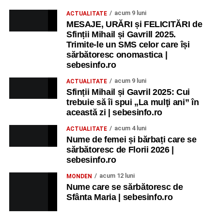
acum 9 luni
ACTUALITATE
MESAJE, URĂRI și FELICITĂRI de
Sfinții Mihail și Gavrill 2025.
Trimite-le un SMS celor care își
sărbătoresc onomastica |
sebesinfo.ro
acum 9 luni
ACTUALITATE
Sfinții Mihail și Gavril 2025: Cui
trebuie să îi spui „La mulţi ani” în
această zi | sebesinfo.ro
acum 4 luni
ACTUALITATE
Nume de femei și bărbați care se
sărbătoresc de Florii 2026 |
sebesinfo.ro
acum 12 luni
MONDEN
Nume care se sărbătoresc de
Sfânta Maria | sebesinfo.ro