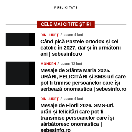
PUBLICITATE
CELE MAI CITITE ȘTIRI
acum 4 luni
DIN JUDEȚ
Când pică Paștele ortodox și cel
catolic în 2027, dar și în următorii
ani | sebesinfo.ro
acum 12 luni
MONDEN
Mesaje de Sfânta Maria 2025.
URĂRI, FELICITĂRI și SMS-uri care
pot fi trimise persoanelor care își
serbează onomastica | sebesinfo.ro
acum 4 luni
DIN JUDEȚ
Mesaje de Florii 2026. SMS-uri,
urări și felicitări care pot fi
transmise persoanelor care îşi
sărbătoresc onomastica |
sebesinfo.ro