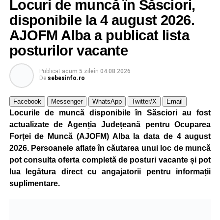
Locuri de muncă în Săsciori,
Potrivit unui comunicat al companiei, măsura va fi aplicată
gradual, în funcție de necesitățile sistemului energetic.
disponibile la 4 august 2026.
Reprezentanții Kronospan precizează că evoluția situației
AJOFM Alba a publicat lista
este monitorizată permanent, iar activitatea va reveni la
posturilor vacante
capacitate normală imediat ce condițiile vor permite.
Compania dă asigurări că oprirea temporară a unor linii
Publicat
acum 5 zile
în
04.08.2026
de producție nu va afecta livrările către clienți.
De
sebesinfo.ro
Kronospan se numără printre cei mai mari consumatori de
Facebook
Messenger
WhatsApp
Twitter/X
Email
energie electrică din România. O parte din necesarul
Locurile de muncă disponibile în Săsciori au fost
energetic este acoperită prin producția proprie de energie,
actualizate de Agenția Județeană pentru Ocuparea
realizată cu ajutorul panourilor fotovoltaice și al unităților
Forței de Muncă (AJOFM) Alba la data de 4 august
de cogenerare.
2026. Persoanele aflate în căutarea unui loc de muncă
pot consulta oferta completă de posturi vacante și pot
Reprezentanții companiei afirmă că vor continua
lua legătura direct cu angajatorii pentru informații
colaborarea cu autoritățile și operatorii din domeniul
suplimentare.
energetic pentru a contribui la depășirea perioadei dificile
și la menținerea stabilității Sistemului Energetic Național.