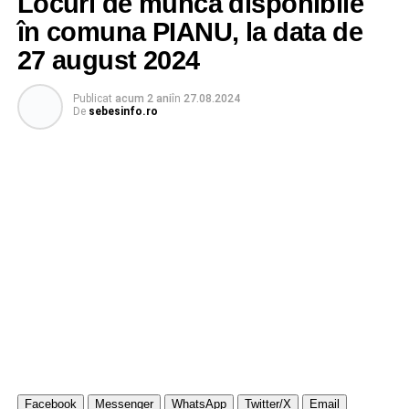
Locuri de muncă disponibile
în comuna PIANU, la data de
27 august 2024
Publicat
acum 2 ani
în
27.08.2024
De
sebesinfo.ro
Facebook
Messenger
WhatsApp
Twitter/X
Email