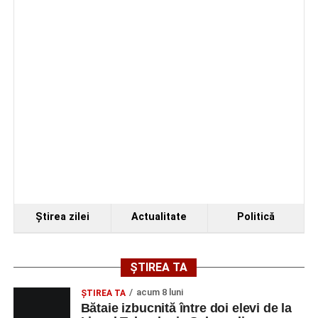
de 66 de ani rănită grav, după ce a fost lovită de o
motocicletă
4–6 septembrie 2026: Prima ediție a Transylvania
Fest, la Cetatea Greavilor din Gârbova
Facebook
Messenger
WhatsApp
Twitter/X
Email
Ştirea zilei
Actualitate
Politică
ȘTIREA TA
acum 8 luni
ŞTIREA TA
Bătaie izbucnită între doi elevi de la