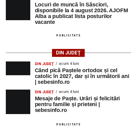
Locuri de muncă în Săsciori,
disponibile la 4 august 2026. AJOFM
Alba a publicat lista posturilor
vacante
PUBLICITATE
DIN JUDEȚ
acum 4 luni
DIN JUDEȚ
Când pică Paștele ortodox și cel
catolic în 2027, dar și în următorii ani
| sebesinfo.ro
acum 4 luni
DIN JUDEȚ
Mesaje de Paște. Urări și felicitări
pentru familie și prieteni |
sebesinfo.ro
PUBLICITATE