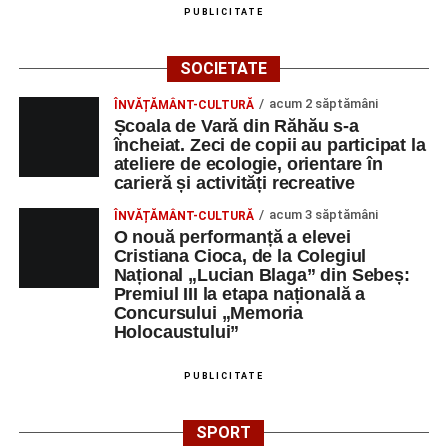
PUBLICITATE
SOCIETATE
acum 2 săptămâni
ÎNVĂȚĂMÂNT-CULTURĂ
Școala de Vară din Răhău s-a
încheiat. Zeci de copii au participat la
ateliere de ecologie, orientare în
carieră și activități recreative
acum 3 săptămâni
ÎNVĂȚĂMÂNT-CULTURĂ
O nouă performanță a elevei
Cristiana Cioca, de la Colegiul
Național „Lucian Blaga” din Sebeș:
Premiul III la etapa națională a
Concursului „Memoria
Holocaustului”
PUBLICITATE
SPORT