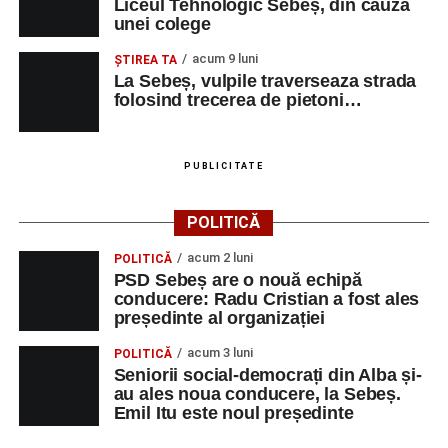
Liceul Tehnologic Sebeș, din cauza
unei colege
acum 9 luni
ŞTIREA TA
La Sebeș, vulpile traverseaza strada
folosind trecerea de pietoni…
PUBLICITATE
POLITICĂ
acum 2 luni
POLITICĂ
PSD Sebeș are o nouă echipă
conducere: Radu Cristian a fost ales
președinte al organizației
acum 3 luni
POLITICĂ
Seniorii social-democrați din Alba și-
au ales noua conducere, la Sebeș.
Emil Itu este noul președinte