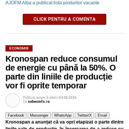
AJOFM Alba a publicat lista posturilor vacante
CLICK PENTRU A COMENTA
ECONOMIE
Kronospan reduce consumul
de energie cu până la 50%. O
parte din liniile de producție
vor fi oprite temporar
Publicat
acum 5 zile
în
04.08.2026
De
sebesinfo.ro
Facebook
Messenger
WhatsApp
Twitter/X
Email
Kronospan a anunțat că va opri etapizat o parte dintre
liniile sale de producție, în încercarea de a reduce cu