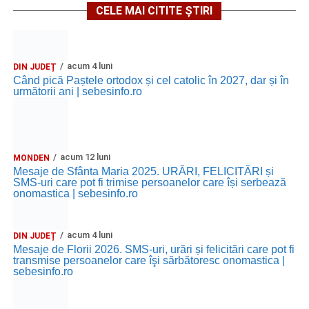
CELE MAI CITITE ȘTIRI
acum 4 luni
DIN JUDEȚ
Când pică Paștele ortodox și cel catolic în 2027, dar și în
următorii ani | sebesinfo.ro
acum 12 luni
MONDEN
Mesaje de Sfânta Maria 2025. URĂRI, FELICITĂRI și
SMS-uri care pot fi trimise persoanelor care își serbează
onomastica | sebesinfo.ro
acum 4 luni
DIN JUDEȚ
Mesaje de Florii 2026. SMS-uri, urări și felicitări care pot fi
transmise persoanelor care îşi sărbătoresc onomastica |
sebesinfo.ro