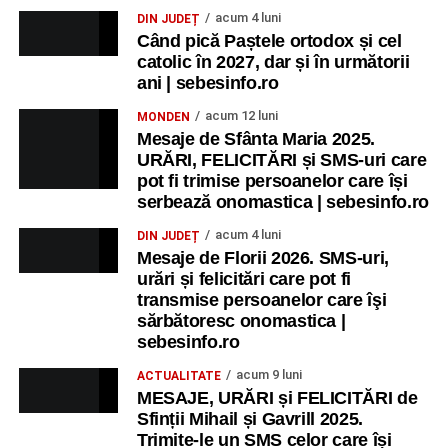
acum 4 luni
DIN JUDEȚ
Când pică Paștele ortodox și cel
catolic în 2027, dar și în următorii
ani | sebesinfo.ro
acum 12 luni
MONDEN
Mesaje de Sfânta Maria 2025.
URĂRI, FELICITĂRI și SMS-uri care
pot fi trimise persoanelor care își
serbează onomastica | sebesinfo.ro
acum 4 luni
DIN JUDEȚ
Mesaje de Florii 2026. SMS-uri,
urări și felicitări care pot fi
transmise persoanelor care îşi
sărbătoresc onomastica |
sebesinfo.ro
acum 9 luni
ACTUALITATE
MESAJE, URĂRI și FELICITĂRI de
Sfinții Mihail și Gavrill 2025.
Trimite-le un SMS celor care își