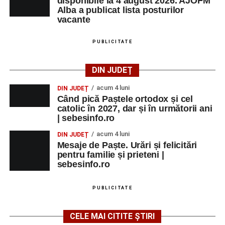
disponibile la 4 august 2026. AJOFM
Alba a publicat lista posturilor
vacante
PUBLICITATE
DIN JUDEȚ
acum 4 luni
DIN JUDEȚ
Când pică Paștele ortodox și cel
catolic în 2027, dar și în următorii ani
| sebesinfo.ro
acum 4 luni
DIN JUDEȚ
Mesaje de Paște. Urări și felicitări
pentru familie și prieteni |
sebesinfo.ro
PUBLICITATE
CELE MAI CITITE ȘTIRI