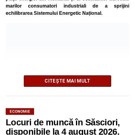
marilor consumatori industriali de a sprijini
echilibrarea Sistemului Energetic Național.
CITEȘTE MAI MULT
ECONOMIE
Potrivit unui comunicat al companiei, măsura va fi aplicată
Locuri de muncă în Săsciori,
gradual, în funcție de necesitățile sistemului energetic.
Reprezentanții Kronospan precizează că evoluția situației
disponibile la 4 august 2026.