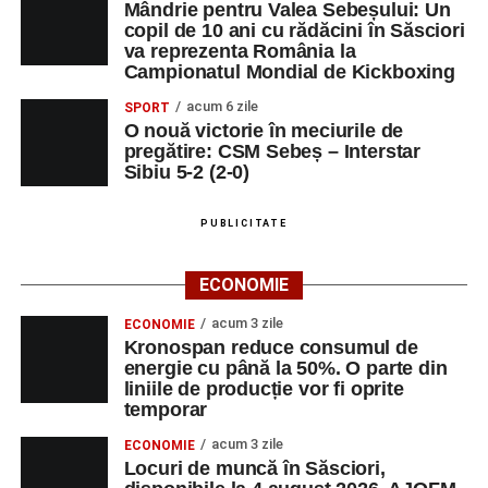
Mândrie pentru Valea Sebeșului: Un
copil de 10 ani cu rădăcini în Săsciori
va reprezenta România la
Campionatul Mondial de Kickboxing
acum 6 zile
SPORT
O nouă victorie în meciurile de
pregătire: CSM Sebeș – Interstar
Sibiu 5-2 (2-0)
PUBLICITATE
ECONOMIE
acum 3 zile
ECONOMIE
Kronospan reduce consumul de
energie cu până la 50%. O parte din
liniile de producție vor fi oprite
temporar
acum 3 zile
ECONOMIE
Locuri de muncă în Săsciori,