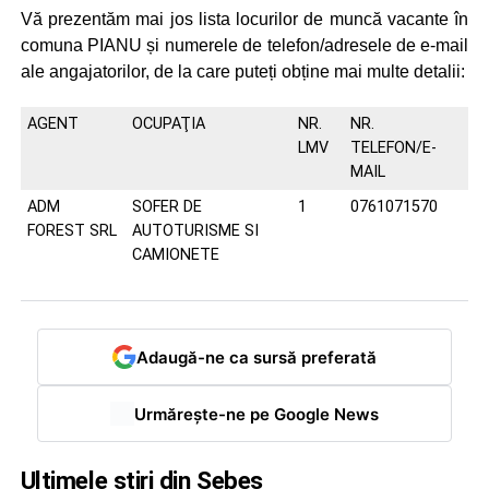
Vă prezentăm mai jos lista locurilor de muncă vacante în
comuna PIANU și numerele de telefon/adresele de e-mail
ale angajatorilor, de la care puteți obține mai multe detalii:
AGENT
OCUPAŢIA
NR.
NR.
LMV
TELEFON/E-
MAIL
ADM
SOFER DE
1
0761071570
FOREST SRL
AUTOTURISME SI
CAMIONETE
Adaugă-ne ca sursă preferată
Urmărește-ne pe Google News
Ultimele știri din Sebeș