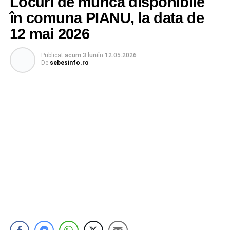
Locuri de muncă disponibile
în comuna PIANU, la data de
12 mai 2026
Publicat
acum 3 luni
în
12.05.2026
De
sebesinfo.ro