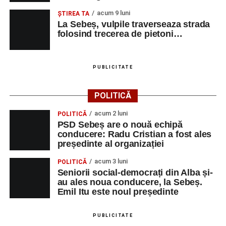
acum 9 luni
ŞTIREA TA
La Sebeș, vulpile traverseaza strada
folosind trecerea de pietoni…
PUBLICITATE
POLITICĂ
acum 2 luni
POLITICĂ
PSD Sebeș are o nouă echipă
conducere: Radu Cristian a fost ales
președinte al organizației
acum 3 luni
POLITICĂ
Seniorii social-democrați din Alba și-
au ales noua conducere, la Sebeș.
Emil Itu este noul președinte
PUBLICITATE