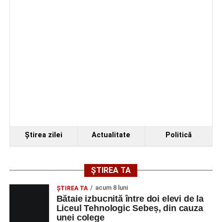
apelului la economii al Guvernului Bolojan
Ştirea zilei
Actualitate
Politică
ȘTIREA TA
acum 8 luni
ŞTIREA TA
Bătaie izbucnită între doi elevi de la
Liceul Tehnologic Sebeș, din cauza
unei colege