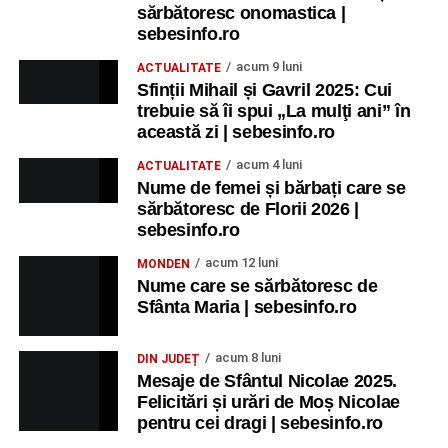
sărbătoresc onomastica |
sebesinfo.ro
acum 9 luni
ACTUALITATE
Sfinții Mihail și Gavril 2025: Cui
trebuie să îi spui „La mulţi ani” în
această zi | sebesinfo.ro
acum 4 luni
ACTUALITATE
Nume de femei și bărbați care se
sărbătoresc de Florii 2026 |
sebesinfo.ro
acum 12 luni
MONDEN
Nume care se sărbătoresc de
Sfânta Maria | sebesinfo.ro
acum 8 luni
DIN JUDEȚ
Mesaje de Sfântul Nicolae 2025.
Felicitări și urări de Moș Nicolae
pentru cei dragi | sebesinfo.ro