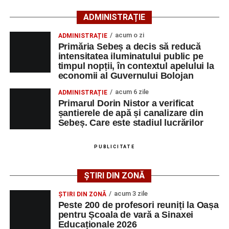
ADMINISTRAȚIE
Lista publicată de AJOFM Alba include, pe lângă
denumirea posturilor vacante din Săsciori, și datele de
acum o zi
ADMINISTRAȚIE
contact ale angajatorilor, precum numere de telefon și
Primăria Sebeș a decis să reducă
intensitatea iluminatului public pe
adrese de e-mail, pentru ca persoanele interesate să
timpul nopții, în contextul apelului la
poată solicita detalii despre condițiile de angajare,
economii al Guvernului Bolojan
programul de lucru și procesul de recrutare.
acum 6 zile
ADMINISTRAȚIE
Primarul Dorin Nistor a verificat
Mai jos puteți consulta lista completă a locurilor de
șantierele de apă și canalizare din
muncă disponibile în comuna Săsciori la data de 4
Sebeș. Care este stadiul lucrărilor
august 2026, precum și datele de contact ale
angajatorilor:
PUBLICITATE
AGENT
OCUPAŢIA
NR.
NR.
ȘTIRI DIN ZONĂ
LMV
TELEFON/E-
MAIL
acum 3 zile
ȘTIRI DIN ZONĂ
Peste 200 de profesori reuniți la Oașa
SC Maier
OPERATOR LA
1
0752826367
pentru Școala de vară a Sinaxei
Technology Srl
MASINI-UNELTE
Educaționale 2026
CU COMANDA