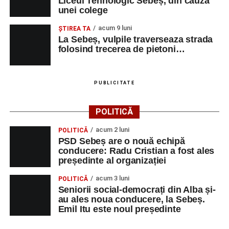
Liceul Tehnologic Sebeș, din cauza
unei colege
acum 9 luni
ŞTIREA TA
La Sebeș, vulpile traverseaza strada
folosind trecerea de pietoni…
PUBLICITATE
POLITICĂ
acum 2 luni
POLITICĂ
PSD Sebeș are o nouă echipă
conducere: Radu Cristian a fost ales
președinte al organizației
acum 3 luni
POLITICĂ
Seniorii social-democrați din Alba și-
au ales noua conducere, la Sebeș.
Emil Itu este noul președinte