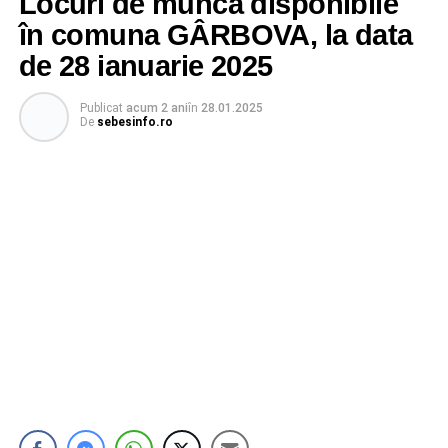
Locuri de muncă disponibile
în comuna GÂRBOVA, la data
de 28 ianuarie 2025
Publicat
acum 2 ani
în
28.01.2025
De
sebesinfo.ro