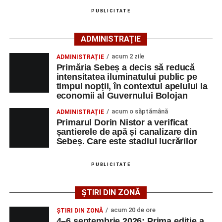
agenția teritorială de care aparține persoana aflată în
PUBLICITATE
căutarea unui loc de muncă.
ADMINISTRAȚIE
Lista publicată de AJOFM Alba include, pe lângă
denumirea posturilor vacante din Săsciori, și datele de
acum 2 zile
ADMINISTRAȚIE
Primăria Sebeș a decis să reducă
contact ale angajatorilor, precum numere de telefon și
intensitatea iluminatului public pe
adrese de e-mail, pentru ca persoanele interesate să
timpul nopții, în contextul apelului la
poată solicita detalii despre condițiile de angajare,
economii al Guvernului Bolojan
programul de lucru și procesul de recrutare.
acum o săptămână
ADMINISTRAȚIE
Primarul Dorin Nistor a verificat
Mai jos puteți consulta lista completă a locurilor de
șantierele de apă și canalizare din
muncă disponibile în comuna Săsciori la data de 4
Sebeș. Care este stadiul lucrărilor
august 2026, precum și datele de contact ale
angajatorilor:
PUBLICITATE
AGENT
OCUPAŢIA
NR.
NR.
ȘTIRI DIN ZONĂ
LMV
TELEFON/E-
MAIL
acum 20 de ore
ȘTIRI DIN ZONĂ
4–6 septembrie 2026: Prima ediție a
SC Maier
OPERATOR LA
1
0752826367