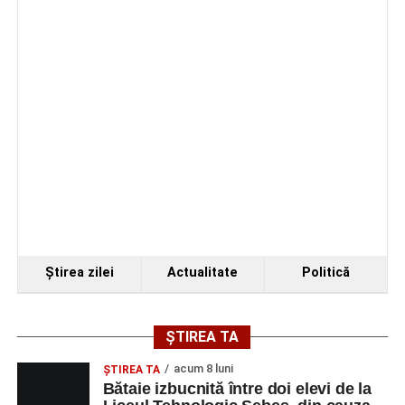
4–6 septembrie 2026: Prima ediție a Transylvania
Fest, la Cetatea Greavilor din Gârbova
Ştirea zilei
Actualitate
Politică
ȘTIREA TA
acum 8 luni
ŞTIREA TA
Bătaie izbucnită între doi elevi de la