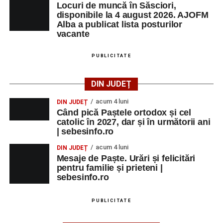
Locuri de muncă în Săsciori,
disponibile la 4 august 2026. AJOFM
Alba a publicat lista posturilor
vacante
PUBLICITATE
DIN JUDEȚ
acum 4 luni
DIN JUDEȚ
Când pică Paștele ortodox și cel
catolic în 2027, dar și în următorii ani
| sebesinfo.ro
acum 4 luni
DIN JUDEȚ
Mesaje de Paște. Urări și felicitări
pentru familie și prieteni |
sebesinfo.ro
PUBLICITATE