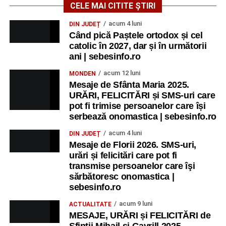
CELE MAI CITITE ȘTIRI
acum 4 luni
DIN JUDEȚ
Când pică Paștele ortodox și cel
catolic în 2027, dar și în următorii
ani | sebesinfo.ro
acum 12 luni
MONDEN
Mesaje de Sfânta Maria 2025.
URĂRI, FELICITĂRI și SMS-uri care
pot fi trimise persoanelor care își
serbează onomastica | sebesinfo.ro
acum 4 luni
DIN JUDEȚ
Mesaje de Florii 2026. SMS-uri,
urări și felicitări care pot fi
transmise persoanelor care îşi
sărbătoresc onomastica |
sebesinfo.ro
acum 9 luni
ACTUALITATE
MESAJE, URĂRI și FELICITĂRI de