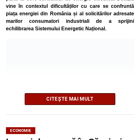
vine în contextul dificultăților cu care se confruntă
piața energiei din România și al solicitărilor adresate
marilor consumatori industriali de a sprijini
echilibrarea Sistemului Energetic Național.
CITEȘTE MAI MULT
ECONOMIE
Potrivit unui comunicat al companiei, măsura va fi aplicată