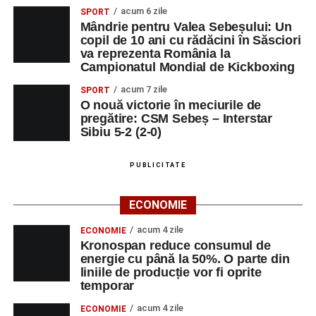
acum 6 zile
SPORT
Mândrie pentru Valea Sebeșului: Un
copil de 10 ani cu rădăcini în Săsciori
va reprezenta România la
Campionatul Mondial de Kickboxing
acum 7 zile
SPORT
O nouă victorie în meciurile de
pregătire: CSM Sebeș – Interstar
Sibiu 5-2 (2-0)
PUBLICITATE
ECONOMIE
acum 4 zile
ECONOMIE
Kronospan reduce consumul de
energie cu până la 50%. O parte din
liniile de producție vor fi oprite
temporar
acum 4 zile
ECONOMIE