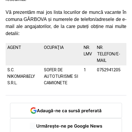
Vă prezentăm mai jos lista locurilor de muncă vacante în
comuna GÂRBOVA și numerele de telefon/adresele de e-
mail ale angajatorilor, de la care puteți obține mai multe
detalii:
AGENT
OCUPAŢIA
NR.
NR.
LMV
TELEFON/E-
MAIL
S.C.
SOFER DE
1
0752941205
NIKOMAR&ELY
AUTOTURISME SI
S.R.L.
CAMIONETE
Adaugă-ne ca sursă preferată
Urmărește-ne pe Google News