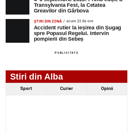
Transylvania Fest, la Cetatea
Technology Srl
MASINI-UNELTE
Greavilor din Gârbova
CU COMANDA
NUMERICA
acum 22 de ore
ȘTIRI DIN ZONĂ
Accident rutier la ieșirea din Șugag
spre Popasul Regelui. Intervin
pompierii din Sebeș
Adaugă-ne ca sursă preferată
PUBLICITATE
Urmărește-ne pe Google News
Stiri din Alba
Ultimele știri din Sebeș
Sport
Curier
Opinii
Femeie de 66 de ani, transportată în stare gravă la
spital după ce a fost lovită de o motocicletă pe
strada Dorobanți din Sebeș
Accident pe strada Dorobanți din Sebeș: fermeie
de 66 de ani rănită grav, după ce a fost lovită de o
motocicletă