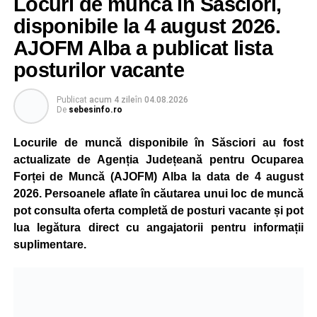
Locuri de muncă în Săsciori,
gradual, în funcție de necesitățile sistemului energetic.
Reprezentanții Kronospan precizează că evoluția situației
disponibile la 4 august 2026.
este monitorizată permanent, iar activitatea va reveni la
AJOFM Alba a publicat lista
capacitate normală imediat ce condițiile vor permite.
posturilor vacante
Compania dă asigurări că oprirea temporară a unor linii
de producție nu va afecta livrările către clienți.
Publicat
acum 4 zile
în
04.08.2026
De
sebesinfo.ro
Kronospan se numără printre cei mai mari consumatori de
energie electrică din România. O parte din necesarul
Locurile de muncă disponibile în Săsciori au fost
energetic este acoperită prin producția proprie de energie,
actualizate de Agenția Județeană pentru Ocuparea
realizată cu ajutorul panourilor fotovoltaice și al unităților
Forței de Muncă (AJOFM) Alba la data de 4 august
de cogenerare.
2026. Persoanele aflate în căutarea unui loc de muncă
pot consulta oferta completă de posturi vacante și pot
Reprezentanții companiei afirmă că vor continua
lua legătura direct cu angajatorii pentru informații
colaborarea cu autoritățile și operatorii din domeniul
suplimentare.
energetic pentru a contribui la depășirea perioadei dificile
și la menținerea stabilității Sistemului Energetic Național.