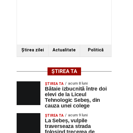
Ştirea zilei
Actualitate
Politică
ȘTIREA TA
acum 8 luni
ŞTIREA TA
Bătaie izbucnită între doi
elevi de la Liceul
Tehnologic Sebeș, din
cauza unei colege
acum 9 luni
ŞTIREA TA
La Sebeș, vulpile
traverseaza strada
folosind trecerea de