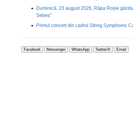
Duminică, 23 august 2026, Râpa Roșie găzduieș
Sebeș”
Primul concert din cadrul String Symphonic 
Facebook
Messenger
WhatsApp
Twitter/X
Email