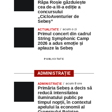
Râpa Roșie găzduiește
cea de-a III-a ediție a
concursului
„CicloAventurier de
Sebeș”
acum o zi
ACTUALITATE
Primul concert din cadrul
String Symphonic Camp
2026 a adus emoție și
aplauze la Sebeș
PUBLICITATE
ADMINISTRAȚIE
acum 8 ore
ADMINISTRAȚIE
Primăria Sebeș a decis să
reducă intensitatea
iluminatului public pe
timpul nopții, în contextul
apelului la economii al
Guvernului Bolojan