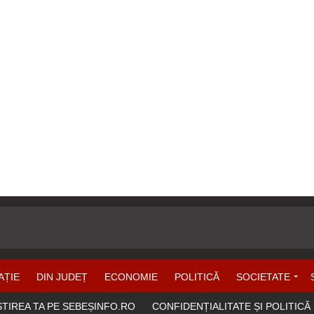
AȚIE
DIN JUDEȚ
ECONOMIE
POLITICĂ
SOCIETATE
ȘTIREA TA PE SEBEȘINFO.RO
CONFIDENȚIALITATE ȘI POLITICĂ