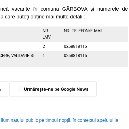
 muncă vacante în comuna GÂRBOVA și numerele de
la care puteți obține mai multe detalii:
NR.
NR. TELEFON/E-MAIL
LMV
E
2
0258818115
ERE, VALIDARE SI
1
0258818115
ă
Urmărește-ne pe Google News
luminatului public pe timpul nopții, în contextul apelului la