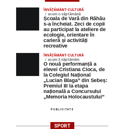
ÎNVĂȚĂMÂNT-CULTURĂ
acum o săptămână
Școala de Vară din Răhău
s-a încheiat. Zeci de copii
au participat la ateliere de
ecologie, orientare în
carieră și activități
recreative
ÎNVĂȚĂMÂNT-CULTURĂ
acum 3 săptămâni
O nouă performanță a
elevei Cristiana Cioca, de
la Colegiul Național
„Lucian Blaga” din Sebeș:
Premiul III la etapa
națională a Concursului
„Memoria Holocaustului”
PUBLICITATE
SPORT