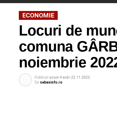
ECONOMIE
Locuri de munc
comuna GÂRBO
noiembrie 202
Publicat
acum 4 ani
în
22.11.2022
De
sebesinfo.ro