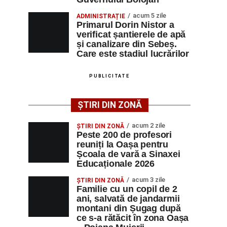
acum 5 zile
ADMINISTRAȚIE
Primarul Dorin Nistor a
verificat șantierele de apă
și canalizare din Sebeș.
Care este stadiul lucrărilor
PUBLICITATE
ȘTIRI DIN ZONĂ
acum 2 zile
ȘTIRI DIN ZONĂ
Peste 200 de profesori
reuniți la Oașa pentru
Școala de vară a Sinaxei
Educaționale 2026
acum 3 zile
ȘTIRI DIN ZONĂ
Familie cu un copil de 2
ani, salvată de jandarmii
montani din Șugag după
ce s-a rătăcit în zona Oașa