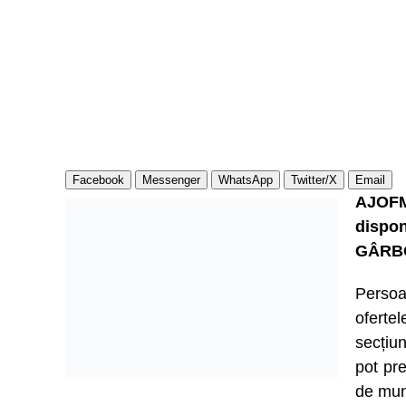
Facebook
Messenger
WhatsApp
Twitter/X
Email
AJOFM
dispon
GÂRB
Persoa
ofert
secțiu
pot pre
de mun