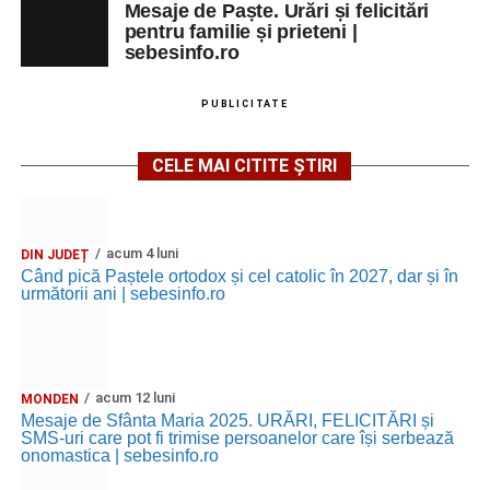
Mesaje de Paște. Urări și felicitări
pentru familie și prieteni |
sebesinfo.ro
PUBLICITATE
CELE MAI CITITE ȘTIRI
acum 4 luni
DIN JUDEȚ
Când pică Paștele ortodox și cel catolic în 2027, dar și în
următorii ani | sebesinfo.ro
acum 12 luni
MONDEN
Mesaje de Sfânta Maria 2025. URĂRI, FELICITĂRI și
SMS-uri care pot fi trimise persoanelor care își serbează
onomastica | sebesinfo.ro