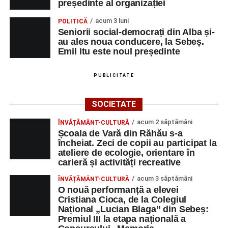
președinte al organizației
acum 3 luni
POLITICĂ
Seniorii social-democrați din Alba și-
au ales noua conducere, la Sebeș.
Emil Itu este noul președinte
PUBLICITATE
SOCIETATE
acum 2 săptămâni
ÎNVĂȚĂMÂNT-CULTURĂ
Școala de Vară din Răhău s-a
încheiat. Zeci de copii au participat la
ateliere de ecologie, orientare în
carieră și activități recreative
acum 3 săptămâni
ÎNVĂȚĂMÂNT-CULTURĂ
O nouă performanță a elevei
Cristiana Cioca, de la Colegiul
Național „Lucian Blaga” din Sebeș:
Premiul III la etapa națională a