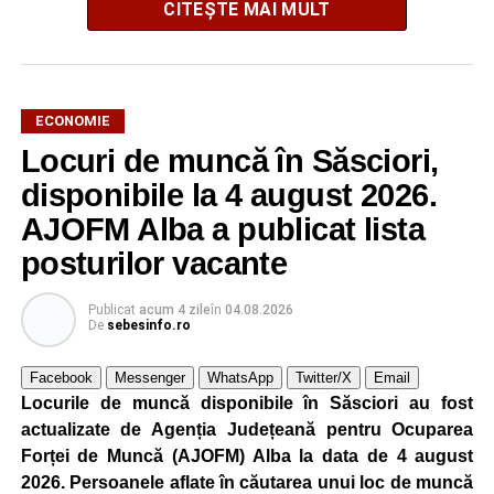
CITEȘTE MAI MULT
ECONOMIE
Locuri de muncă în Săsciori,
Potrivit unui comunicat al companiei, măsura va fi aplicată
gradual, în funcție de necesitățile sistemului energetic.
disponibile la 4 august 2026.
Reprezentanții Kronospan precizează că evoluția situației
AJOFM Alba a publicat lista
este monitorizată permanent, iar activitatea va reveni la
posturilor vacante
capacitate normală imediat ce condițiile vor permite.
Compania dă asigurări că oprirea temporară a unor linii
Publicat
acum 4 zile
în
04.08.2026
de producție nu va afecta livrările către clienți.
De
sebesinfo.ro
Kronospan se numără printre cei mai mari consumatori de
Facebook
Messenger
WhatsApp
Twitter/X
Email
energie electrică din România. O parte din necesarul
Locurile de muncă disponibile în Săsciori au fost
energetic este acoperită prin producția proprie de energie,
actualizate de Agenția Județeană pentru Ocuparea
realizată cu ajutorul panourilor fotovoltaice și al unităților
Forței de Muncă (AJOFM) Alba la data de 4 august
de cogenerare.
2026. Persoanele aflate în căutarea unui loc de muncă