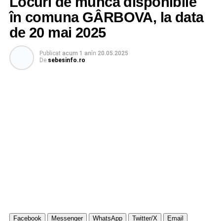
Locuri de muncă disponibile
în comuna GÂRBOVA, la data
de 20 mai 2025
Publicat
acum 1 an
în
20.05.2025
De
sebesinfo.ro
Facebook
Messenger
WhatsApp
Twitter/X
Email