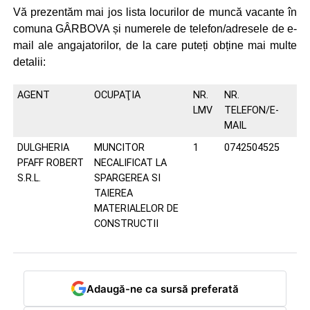
Vă prezentăm mai jos lista locurilor de muncă vacante în
comuna GÂRBOVA și numerele de telefon/adresele de e-
mail ale angajatorilor, de la care puteți obține mai multe
detalii:
AGENT
OCUPAŢIA
NR.
NR.
LMV
TELEFON/E-
MAIL
DULGHERIA
MUNCITOR
1
0742504525
PFAFF ROBERT
NECALIFICAT LA
S.R.L.
SPARGEREA SI
TAIEREA
MATERIALELOR DE
CONSTRUCTII
Adaugă-ne ca sursă preferată