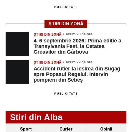
august 2026, precum și datele de contact ale
PUBLICITATE
angajatorilor:
ȘTIRI DIN ZONĂ
AGENT
OCUPAŢIA
NR.
NR.
LMV
TELEFON/E-
acum 20 de ore
ȘTIRI DIN ZONĂ
MAIL
4–6 septembrie 2026: Prima ediție a
Transylvania Fest, la Cetatea
SC Maier
OPERATOR LA
1
0752826367
Greavilor din Gârbova
Technology Srl
MASINI-UNELTE
CU COMANDA
acum 22 de ore
ȘTIRI DIN ZONĂ
NUMERICA
Accident rutier la ieșirea din Șugag
spre Popasul Regelui. Intervin
pompierii din Sebeș
PUBLICITATE
Adaugă-ne ca sursă preferată
Urmărește-ne pe Google News
Stiri din Alba
Ultimele știri din Sebeș
Sport
Curier
Opinii