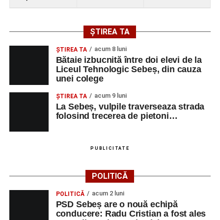
ȘTIREA TA
acum 8 luni
ŞTIREA TA
Bătaie izbucnită între doi elevi de la
Liceul Tehnologic Sebeș, din cauza
unei colege
acum 9 luni
ŞTIREA TA
La Sebeș, vulpile traverseaza strada
folosind trecerea de pietoni…
PUBLICITATE
POLITICĂ
acum 2 luni
POLITICĂ
PSD Sebeș are o nouă echipă
conducere: Radu Cristian a fost ales