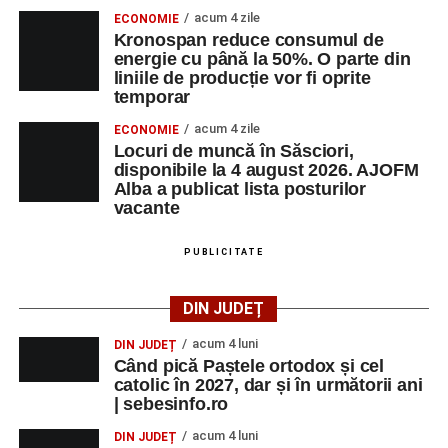
acum 4 zile
ECONOMIE
Kronospan reduce consumul de
energie cu până la 50%. O parte din
liniile de producție vor fi oprite
temporar
acum 4 zile
ECONOMIE
Locuri de muncă în Săsciori,
disponibile la 4 august 2026. AJOFM
Alba a publicat lista posturilor
vacante
PUBLICITATE
DIN JUDEȚ
acum 4 luni
DIN JUDEȚ
Când pică Paștele ortodox și cel
catolic în 2027, dar și în următorii ani
| sebesinfo.ro
acum 4 luni
DIN JUDEȚ