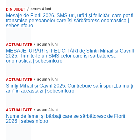
acum 4 luni
DIN JUDEȚ
Mesaje de Florii 2026. SMS-uri, urări și felicitări care pot fi
transmise persoanelor care îşi sărbătoresc onomastica |
sebesinfo.ro
acum 9 luni
ACTUALITATE
MESAJE, URĂRI și FELICITĂRI de Sfinții Mihail și Gavrill
2025. Trimite-le un SMS celor care își sărbătoresc
onomastica | sebesinfo.ro
acum 9 luni
ACTUALITATE
Sfinții Mihail și Gavril 2025: Cui trebuie să îi spui „La mulţi
ani” în această zi | sebesinfo.ro
acum 4 luni
ACTUALITATE
Nume de femei și bărbați care se sărbătoresc de Florii
2026 | sebesinfo.ro