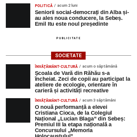
acum 2 luni
POLITICĂ
Seniorii social-democrați din Alba și-
au ales noua conducere, la Sebeș.
Emil Itu este noul președinte
PUBLICITATE
SOCIETATE
acum o săptămână
ÎNVĂȚĂMÂNT-CULTURĂ
Școala de Vară din Răhău s-a
încheiat. Zeci de copii au participat la
ateliere de ecologie, orientare în
carieră și activități recreative
acum 3 săptămâni
ÎNVĂȚĂMÂNT-CULTURĂ
O nouă performanță a elevei
Cristiana Cioca, de la Colegiul
Național „Lucian Blaga” din Sebeș:
Premiul III la etapa națională a
Concursului „Memoria
Holocaustului”