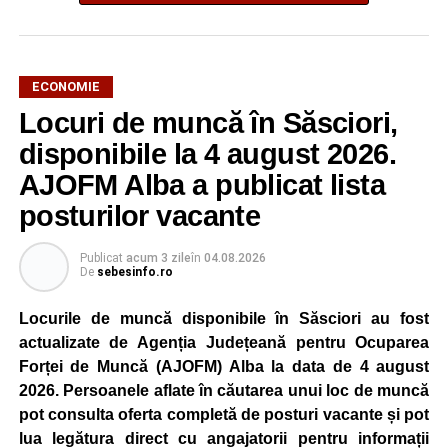
ECONOMIE
Potrivit unui comunicat al companiei, măsura va fi aplicată
Locuri de muncă în Săsciori,
gradual, în funcție de necesitățile sistemului energetic.
Reprezentanții Kronospan precizează că evoluția situației
disponibile la 4 august 2026.
este monitorizată permanent, iar activitatea va reveni la
AJOFM Alba a publicat lista
capacitate normală imediat ce condițiile vor permite.
posturilor vacante
Compania dă asigurări că oprirea temporară a unor linii
de producție nu va afecta livrările către clienți.
Publicat
acum 3 zile
în
04.08.2026
De
sebesinfo.ro
Kronospan se numără printre cei mai mari consumatori de
energie electrică din România. O parte din necesarul
Locurile de muncă disponibile în Săsciori au fost
energetic este acoperită prin producția proprie de energie,
actualizate de Agenția Județeană pentru Ocuparea
realizată cu ajutorul panourilor fotovoltaice și al unităților
Forței de Muncă (AJOFM) Alba la data de 4 august
de cogenerare.
2026. Persoanele aflate în căutarea unui loc de muncă
pot consulta oferta completă de posturi vacante și pot
Reprezentanții companiei afirmă că vor continua
lua legătura direct cu angajatorii pentru informații