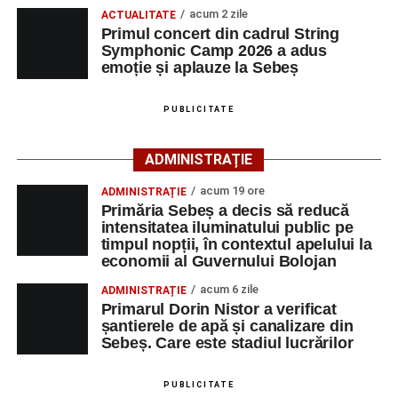
Primul concert din cadrul String Symphonic Camp
acum 2 zile
Cei interesați pot consulta toate locurile de muncă
ACTUALITATE
2026 a adus emoție și aplauze la Sebeș
Primul concert din cadrul String
disponibile accesând platforma oficială ANOFM,
Symphonic Camp 2026 a adus
selectând
AJOFM Alba
, apoi secțiunea
„Persoane fizice
emoție și aplauze la Sebeș
– Locuri de muncă vacante”
. De asemenea, informații
pot fi obținute direct de la sediul AJOFM Alba sau de la
PUBLICITATE
agenția teritorială de care aparține persoana aflată în
căutarea unui loc de muncă.
ADMINISTRAȚIE
Lista publicată de AJOFM Alba include, pe lângă
acum 19 ore
ADMINISTRAȚIE
denumirea posturilor vacante din Săsciori, și datele de
Primăria Sebeș a decis să reducă
contact ale angajatorilor, precum numere de telefon și
intensitatea iluminatului public pe
timpul nopții, în contextul apelului la
adrese de e-mail, pentru ca persoanele interesate să
economii al Guvernului Bolojan
poată solicita detalii despre condițiile de angajare,
programul de lucru și procesul de recrutare.
acum 6 zile
ADMINISTRAȚIE
Primarul Dorin Nistor a verificat
șantierele de apă și canalizare din
Mai jos puteți consulta lista completă a locurilor de
Sebeș. Care este stadiul lucrărilor
muncă disponibile în comuna Săsciori la data de 4
august 2026, precum și datele de contact ale
PUBLICITATE
angajatorilor: