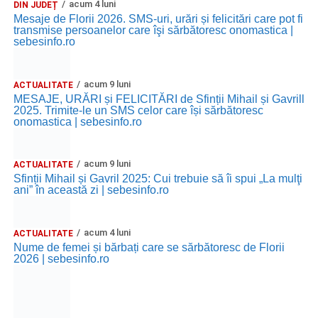
acum 4 luni
DIN JUDEȚ
Mesaje de Florii 2026. SMS-uri, urări și felicitări care pot fi
transmise persoanelor care îşi sărbătoresc onomastica |
sebesinfo.ro
acum 9 luni
ACTUALITATE
MESAJE, URĂRI și FELICITĂRI de Sfinții Mihail și Gavrill
2025. Trimite-le un SMS celor care își sărbătoresc
onomastica | sebesinfo.ro
acum 9 luni
ACTUALITATE
Sfinții Mihail și Gavril 2025: Cui trebuie să îi spui „La mulţi
ani” în această zi | sebesinfo.ro
acum 4 luni
ACTUALITATE
Nume de femei și bărbați care se sărbătoresc de Florii
2026 | sebesinfo.ro