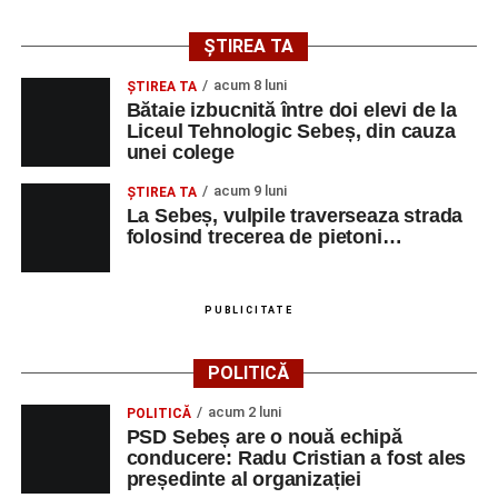
ȘTIREA TA
acum 8 luni
ŞTIREA TA
Bătaie izbucnită între doi elevi de la
Liceul Tehnologic Sebeș, din cauza
unei colege
acum 9 luni
ŞTIREA TA
La Sebeș, vulpile traverseaza strada
folosind trecerea de pietoni…
PUBLICITATE
POLITICĂ
acum 2 luni
POLITICĂ
PSD Sebeș are o nouă echipă
conducere: Radu Cristian a fost ales
președinte al organizației