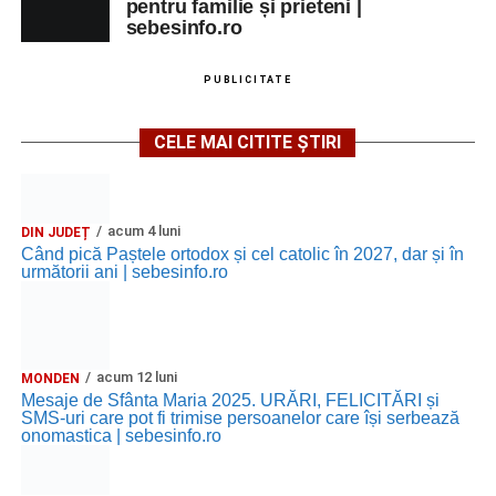
pentru familie și prieteni |
sebesinfo.ro
PUBLICITATE
CELE MAI CITITE ȘTIRI
acum 4 luni
DIN JUDEȚ
Când pică Paștele ortodox și cel catolic în 2027, dar și în
următorii ani | sebesinfo.ro
acum 12 luni
MONDEN
Mesaje de Sfânta Maria 2025. URĂRI, FELICITĂRI și
SMS-uri care pot fi trimise persoanelor care își serbează
onomastica | sebesinfo.ro