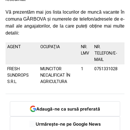
Vă prezentăm mai jos lista locurilor de muncă vacante în
comuna GÂRBOVA și numerele de telefon/adresele de e-
mail ale angajatorilor, de la care puteți obține mai multe
detalii:
AGENT
OCUPAŢIA
NR.
NR.
LMV
TELEFON/E-
MAIL
FRESH
MUNCITOR
1
0751331028
SUNDROPS
NECALIFICAT ÎN
S.R.L.
AGRICULTURA
Adaugă-ne ca sursă preferată
Urmărește-ne pe Google News