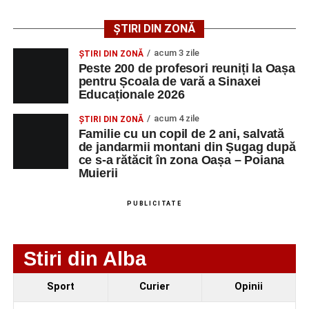
ȘTIRI DIN ZONĂ
AGENT
OCUPAŢIA
NR.
NR.
LMV
TELEFON/E-
acum 3 zile
ȘTIRI DIN ZONĂ
MAIL
Peste 200 de profesori reuniți la Oașa
pentru Școala de vară a Sinaxei
SC Maier
OPERATOR LA
1
0752826367
Educaționale 2026
Technology Srl
MASINI-UNELTE
CU COMANDA
acum 4 zile
ȘTIRI DIN ZONĂ
NUMERICA
Familie cu un copil de 2 ani, salvată
de jandarmii montani din Șugag după
ce s-a rătăcit în zona Oașa – Poiana
Muierii
Adaugă-ne ca sursă preferată
PUBLICITATE
Urmărește-ne pe Google News
Stiri din Alba
Ultimele știri din Sebeș
Sport
Curier
Opinii
Primăria Sebeș a decis să reducă intensitatea