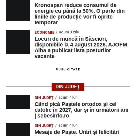
Kronospan reduce consumul de
energie cu până la 50%. O parte din
liniile de producție vor fi oprite
temporar
acum 3 zile
ECONOMIE
Locuri de muncă în Săsciori,
disponibile la 4 august 2026. AJOFM
Alba a publicat lista posturilor
vacante
PUBLICITATE
DIN JUDEȚ
acum 4 luni
DIN JUDEȚ
Când pică Paștele ortodox și cel
catolic în 2027, dar și în următorii ani
| sebesinfo.ro
acum 4 luni
DIN JUDEȚ
Mesaje de Paște. Urări și felicitări