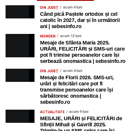
acum 4 luni
DIN JUDEȚ
Când pică Paștele ortodox și cel
catolic în 2027, dar și în următorii
ani | sebesinfo.ro
acum 12 luni
MONDEN
Mesaje de Sfânta Maria 2025.
URĂRI, FELICITĂRI și SMS-uri care
pot fi trimise persoanelor care își
serbează onomastica | sebesinfo.ro
acum 4 luni
DIN JUDEȚ
Mesaje de Florii 2026. SMS-uri,
urări și felicitări care pot fi
transmise persoanelor care îşi
sărbătoresc onomastica |
sebesinfo.ro
acum 9 luni
ACTUALITATE
MESAJE, URĂRI și FELICITĂRI de
Sfinții Mihail și Gavrill 2025.
Trimite-le un SMS celor care își