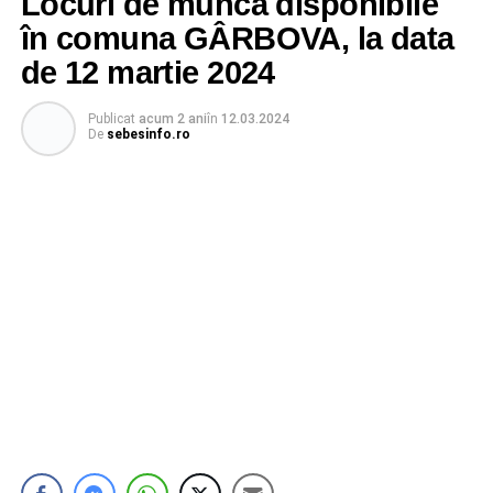
Locuri de muncă disponibile
în comuna GÂRBOVA, la data
de 12 martie 2024
Publicat
acum 2 ani
în
12.03.2024
De
sebesinfo.ro