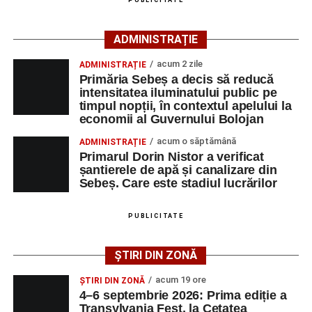
PUBLICITATE
căutarea unui loc de muncă.
ADMINISTRAȚIE
Lista publicată de AJOFM Alba include, pe lângă
denumirea posturilor vacante din Săsciori, și datele de
acum 2 zile
ADMINISTRAȚIE
Primăria Sebeș a decis să reducă
contact ale angajatorilor, precum numere de telefon și
intensitatea iluminatului public pe
adrese de e-mail, pentru ca persoanele interesate să
timpul nopții, în contextul apelului la
poată solicita detalii despre condițiile de angajare,
economii al Guvernului Bolojan
programul de lucru și procesul de recrutare.
acum o săptămână
ADMINISTRAȚIE
Primarul Dorin Nistor a verificat
Mai jos puteți consulta lista completă a locurilor de
șantierele de apă și canalizare din
muncă disponibile în comuna Săsciori la data de 4
Sebeș. Care este stadiul lucrărilor
august 2026, precum și datele de contact ale
angajatorilor:
PUBLICITATE
AGENT
OCUPAŢIA
NR.
NR.
ȘTIRI DIN ZONĂ
LMV
TELEFON/E-
MAIL
acum 19 ore
ȘTIRI DIN ZONĂ
4–6 septembrie 2026: Prima ediție a
SC Maier
OPERATOR LA
1
0752826367
Transylvania Fest, la Cetatea
Technology Srl
MASINI-UNELTE