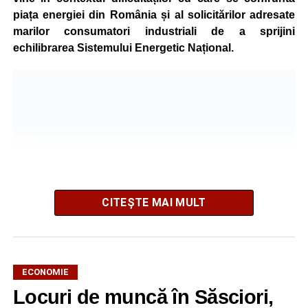
piața energiei din România și al solicitărilor adresate
marilor consumatori industriali de a sprijini
echilibrarea Sistemului Energetic Național.
CITEȘTE MAI MULT
ECONOMIE
Potrivit unui comunicat al companiei, măsura va fi aplicată
Locuri de muncă în Săsciori,
gradual, în funcție de necesitățile sistemului energetic.