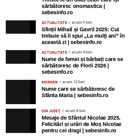
sărbătoresc onomastica |
sebesinfo.ro
acum 9 luni
ACTUALITATE
Sfinții Mihail și Gavril 2025: Cui
trebuie să îi spui „La mulţi ani” în
această zi | sebesinfo.ro
acum 4 luni
ACTUALITATE
Nume de femei și bărbați care se
sărbătoresc de Florii 2026 |
sebesinfo.ro
acum 12 luni
MONDEN
Nume care se sărbătoresc de
Sfânta Maria | sebesinfo.ro
acum 8 luni
DIN JUDEȚ
Mesaje de Sfântul Nicolae 2025.
Felicitări și urări de Moș Nicolae
pentru cei dragi | sebesinfo.ro