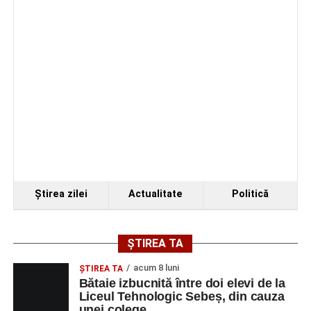
4–6 septembrie 2026: Prima ediție a Transylvania
Fest, la Cetatea Greavilor din Gârbova
Ştirea zilei
Actualitate
Politică
ȘTIREA TA
acum 8 luni
ŞTIREA TA
Bătaie izbucnită între doi elevi de la
Liceul Tehnologic Sebeș, din cauza
unei colege