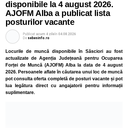
Reprezentanții Kronospan precizează că evoluția situației
disponibile la 4 august 2026.
este monitorizată permanent, iar activitatea va reveni la
AJOFM Alba a publicat lista
capacitate normală imediat ce condițiile vor permite.
posturilor vacante
Compania dă asigurări că oprirea temporară a unor linii
de producție nu va afecta livrările către clienți.
Publicat
acum 4 zile
în
04.08.2026
De
sebesinfo.ro
Kronospan se numără printre cei mai mari consumatori de
energie electrică din România. O parte din necesarul
Locurile de muncă disponibile în Săsciori au fost
energetic este acoperită prin producția proprie de energie,
actualizate de Agenția Județeană pentru Ocuparea
realizată cu ajutorul panourilor fotovoltaice și al unităților
Forței de Muncă (AJOFM) Alba la data de 4 august
de cogenerare.
2026. Persoanele aflate în căutarea unui loc de muncă
pot consulta oferta completă de posturi vacante și pot
Reprezentanții companiei afirmă că vor continua
lua legătura direct cu angajatorii pentru informații
colaborarea cu autoritățile și operatorii din domeniul
suplimentare.
energetic pentru a contribui la depășirea perioadei dificile
și la menținerea stabilității Sistemului Energetic Național.