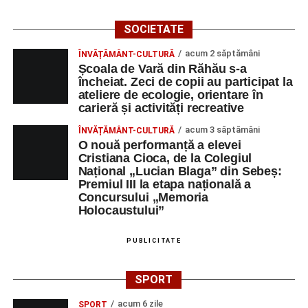
SOCIETATE
acum 2 săptămâni
ÎNVĂȚĂMÂNT-CULTURĂ
Școala de Vară din Răhău s-a
încheiat. Zeci de copii au participat la
ateliere de ecologie, orientare în
carieră și activități recreative
acum 3 săptămâni
ÎNVĂȚĂMÂNT-CULTURĂ
O nouă performanță a elevei
Cristiana Cioca, de la Colegiul
Național „Lucian Blaga” din Sebeș:
Premiul III la etapa națională a
Concursului „Memoria
Holocaustului”
PUBLICITATE
SPORT
acum 6 zile
SPORT