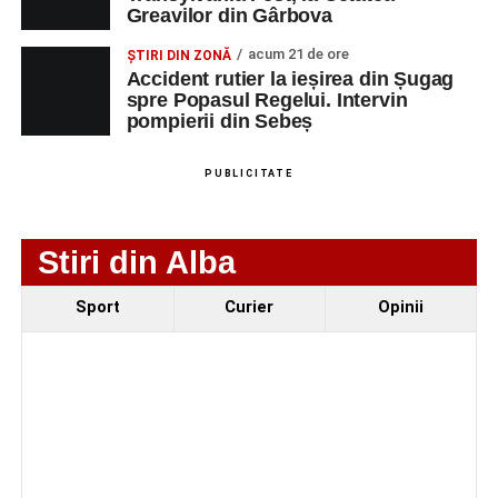
Greavilor din Gârbova
CU COMANDA
NUMERICA
acum 21 de ore
ȘTIRI DIN ZONĂ
Accident rutier la ieșirea din Șugag
spre Popasul Regelui. Intervin
pompierii din Sebeș
Adaugă-ne ca sursă preferată
PUBLICITATE
Urmărește-ne pe Google News
Stiri din Alba
Ultimele știri din Sebeș
Sport
Curier
Opinii
Femeie de 66 de ani, transportată în stare gravă la
spital după ce a fost lovită de o motocicletă pe
strada Dorobanți din Sebeș
Accident pe strada Dorobanți din Sebeș: fermeie
de 66 de ani rănită grav, după ce a fost lovită de o
motocicletă