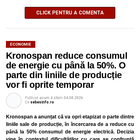
CLICK PENTRU A COMENTA
ECONOMIE
Kronospan reduce consumul
de energie cu până la 50%. O
parte din liniile de producție
vor fi oprite temporar
Publicat
acum 4 zile
în
04.08.2026
De
sebesinfo.ro
Kronospan a anunțat că va opri etapizat o parte dintre
liniile sale de producție, în încercarea de a reduce cu
până la 50% consumul de energie electrică. Decizia
vine în contextul dificultăților cu care se confruntă