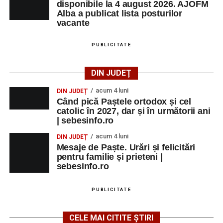
disponibile la 4 august 2026. AJOFM
Alba a publicat lista posturilor
vacante
PUBLICITATE
DIN JUDEȚ
acum 4 luni
DIN JUDEȚ
Când pică Paștele ortodox și cel
catolic în 2027, dar și în următorii ani
| sebesinfo.ro
acum 4 luni
DIN JUDEȚ
Mesaje de Paște. Urări și felicitări
pentru familie și prieteni |
sebesinfo.ro
PUBLICITATE
CELE MAI CITITE ȘTIRI