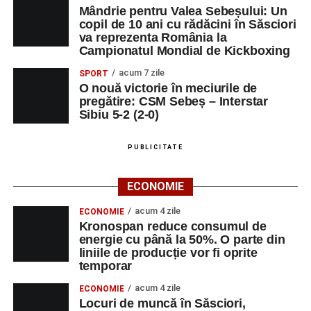
Mândrie pentru Valea Sebeșului: Un
copil de 10 ani cu rădăcini în Săsciori
va reprezenta România la
Campionatul Mondial de Kickboxing
acum 7 zile
SPORT
O nouă victorie în meciurile de
pregătire: CSM Sebeș – Interstar
Sibiu 5-2 (2-0)
PUBLICITATE
ECONOMIE
acum 4 zile
ECONOMIE
Kronospan reduce consumul de
energie cu până la 50%. O parte din
liniile de producție vor fi oprite
temporar
acum 4 zile
ECONOMIE
Locuri de muncă în Săsciori,