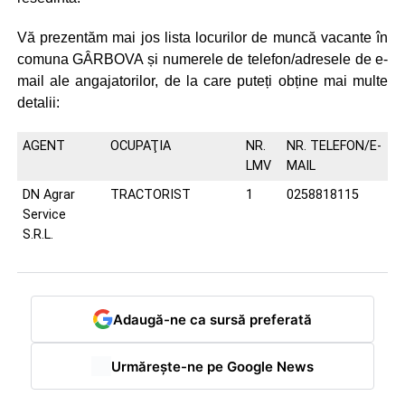
Vă prezentăm mai jos lista locurilor de muncă vacante în
comuna GÂRBOVA și numerele de telefon/adresele de e-
mail ale angajatorilor, de la care puteți obține mai multe
detalii:
AGENT
OCUPAŢIA
NR.
NR. TELEFON/E-
LMV
MAIL
DN Agrar
TRACTORIST
1
0258818115
Service
S.R.L.
Adaugă-ne ca sursă preferată
Urmărește-ne pe Google News