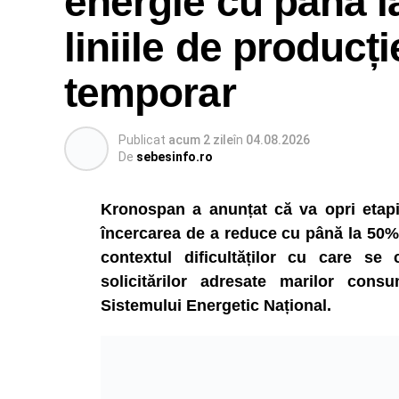
energie cu până l
liniile de producți
temporar
Publicat
acum 2 zile
în
04.08.2026
De
sebesinfo.ro
Kronospan a anunțat că va opri etapiza
încercarea de a reduce cu până la 50% 
contextul dificultăților cu care se
solicitărilor adresate marilor consu
Sistemului Energetic Național.