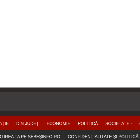
AȚIE
DIN JUDEȚ
ECONOMIE
POLITICĂ
SOCIETATE
ȘTIREA TA PE SEBEȘINFO.RO
CONFIDENȚIALITATE ȘI POLITICĂ