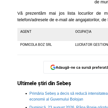
de mun
Vă prezentăm mai jos lista locurilor d
telefon/adresele de e-mail ale angajatorilor, de 
AGENT
OCUPAŢIA
POMICOLA BOZ SRL
LUCRATOR GESTIO
Adaugă-ne ca sursă preferat
Ultimele știri din Sebeș
Primăria Sebeș a decis să reducă intensitatea i
economii al Guvernului Bolojan
Duminică, 23 august 2026, Râpa Roșie găzduieș