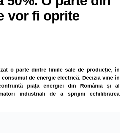
a 50%. O parte din
e vor fi oprite
t o parte dintre liniile sale de producție, în
consumul de energie electrică. Decizia vine în
 confruntă piața energiei din România și al
matori industriali de a sprijini echilibrarea