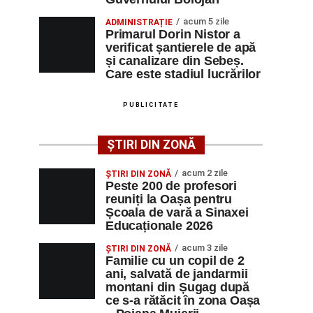
acum 5 zile
ADMINISTRAȚIE
Primarul Dorin Nistor a
verificat șantierele de apă
și canalizare din Sebeș.
Care este stadiul lucrărilor
PUBLICITATE
ȘTIRI DIN ZONĂ
acum 2 zile
ȘTIRI DIN ZONĂ
Peste 200 de profesori
reuniți la Oașa pentru
Școala de vară a Sinaxei
Educaționale 2026
acum 3 zile
ȘTIRI DIN ZONĂ
Familie cu un copil de 2
ani, salvată de jandarmii
montani din Șugag după
ce s-a rătăcit în zona Oașa