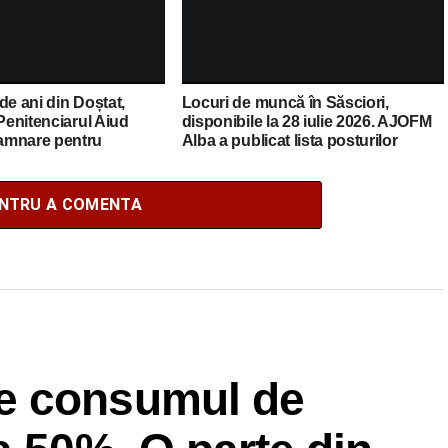
de ani din Doștat,
Locuri de muncă în Săsciori,
 Penitenciarul Aiud
disponibile la 28 iulie 2026. AJOFM
amnare pentru
Alba a publicat lista posturilor
 influența alcoolului
vacante
ENTRU A COMENTA
e consumul de