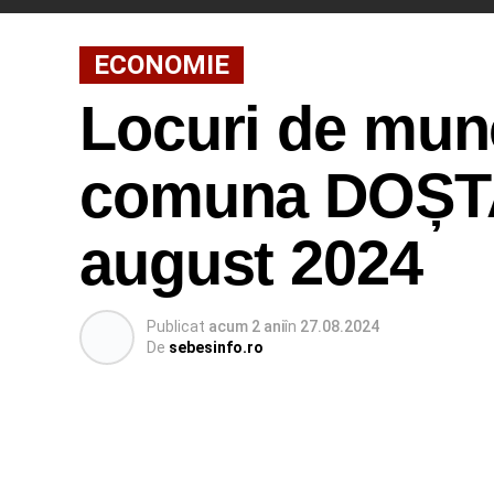
ECONOMIE
Locuri de munc
comuna DOȘTAT
august 2024
Publicat
acum 2 ani
în
27.08.2024
De
sebesinfo.ro