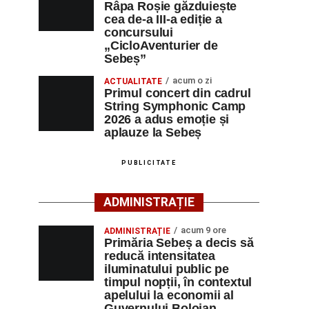
Râpa Roșie găzduiește
cea de-a III-a ediție a
concursului
„CicloAventurier de
Sebeș”
acum o zi
ACTUALITATE
Primul concert din cadrul
String Symphonic Camp
2026 a adus emoție și
aplauze la Sebeș
PUBLICITATE
ADMINISTRAȚIE
acum 9 ore
ADMINISTRAȚIE
Primăria Sebeș a decis să
reducă intensitatea
iluminatului public pe
timpul nopții, în contextul
apelului la economii al
Guvernului Bolojan