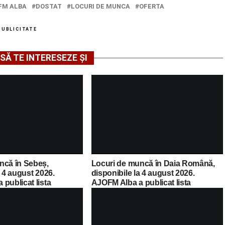
FM ALBA
DOSTAT
LOCURI DE MUNCA
OFERTA
PUBLICITATE
SĂ TE INTERESEZE ȘI
ncă în Sebeș,
Locuri de muncă în Daia Română,
a 4 august 2026.
disponibile la 4 august 2026.
publicat lista
AJOFM Alba a publicat lista
cante
posturilor vacante