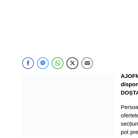
AJOFM
dispon
DOȘTA
Persoa
ofert
secțiu
pot pre