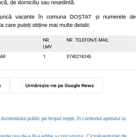
că, de domiciliu sau resedintă.
e muncă vacante în comuna DOȘTAT și numerele de
la care puteți obține mai multe detalii:
NR.
NR. TELEFON/E-MAIL
LMV
NAR
1
0740218345
ă
Urmărește-ne pe Google News
luminatului public pe timpul nopții, în contextul apelului la
te cea de-a III-a ediție a concursului „CicloAventurier de