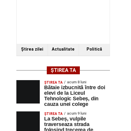
Ştirea zilei
Actualitate
Politică
ȘTIREA TA
acum 8 luni
ŞTIREA TA
Bătaie izbucnită între doi
elevi de la Liceul
Tehnologic Sebeș, din
cauza unei colege
acum 9 luni
ŞTIREA TA
La Sebeș, vulpile
traverseaza strada
folosind trecerea de