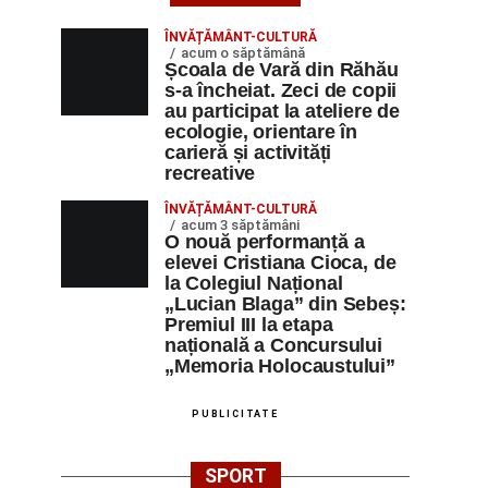
ÎNVĂȚĂMÂNT-CULTURĂ
acum o săptămână
Școala de Vară din Răhău
s-a încheiat. Zeci de copii
au participat la ateliere de
ecologie, orientare în
carieră și activități
recreative
ÎNVĂȚĂMÂNT-CULTURĂ
acum 3 săptămâni
O nouă performanță a
elevei Cristiana Cioca, de
la Colegiul Național
„Lucian Blaga” din Sebeș:
Premiul III la etapa
națională a Concursului
„Memoria Holocaustului”
PUBLICITATE
SPORT