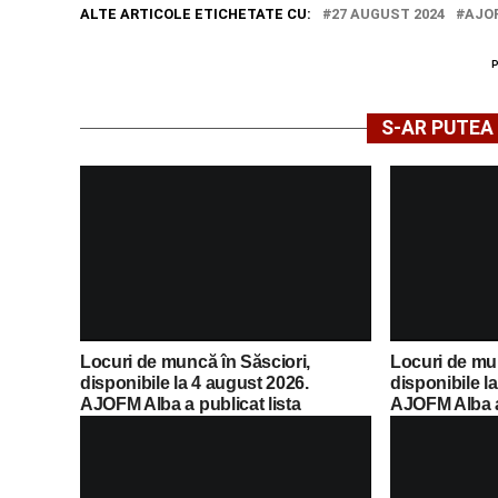
ALTE ARTICOLE ETICHETATE CU:
27 AUGUST 2024
AJO
S-AR PUTEA 
Locuri de muncă în Săsciori,
Locuri de mu
disponibile la 4 august 2026.
disponibile l
AJOFM Alba a publicat lista
AJOFM Alba a 
posturilor vacante
posturilor va