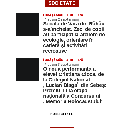
SOCIETATE
ÎNVĂȚĂMÂNT-CULTURĂ
acum 2 săptămâni
Școala de Vară din Răhău
s-a încheiat. Zeci de copii
au participat la ateliere de
ecologie, orientare în
carieră și activități
recreative
ÎNVĂȚĂMÂNT-CULTURĂ
acum 3 săptămâni
O nouă performanță a
elevei Cristiana Cioca, de
la Colegiul Național
„Lucian Blaga” din Sebeș:
Premiul III la etapa
națională a Concursului
„Memoria Holocaustului”
PUBLICITATE