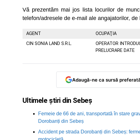
Vă prezentăm mai jos lista locurilor de m
telefon/adresele de e-mail ale angajatorilor, de 
AGENT
OCUPAŢIA
CIN SONIA LAND S.R.L.
OPERATOR INTRODUCE
PRELUCRARE DATE
Adaugă-ne ca sursă preferat
Ultimele știri din Sebeș
Femeie de 66 de ani, transportată în stare grav
Dorobanți din Sebeș
Accident pe strada Dorobanți din Sebeș: fermei
motocicletă