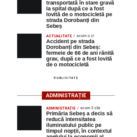
transportată în stare gravă
la spital după ce a fost
lovită de o motocicletă pe
strada Dorobanți din
Sebeș
acum o zi
ACTUALITATE
Accident pe strada
Dorobanți din Sebeș:
fermeie de 66 de ani rănită
grav, după ce a fost lovită
de o motocicletă
PUBLICITATE
ADMINISTRAȚIE
acum 3 zile
ADMINISTRAȚIE
Primăria Sebeș a decis să
reducă intensitatea
iluminatului public pe
timpul nopții, în contextul
apelului la economii al