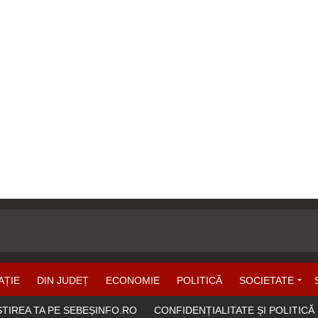
AȚIE
DIN JUDEȚ
ECONOMIE
POLITICĂ
SOCIETATE
ȘTIREA TA PE SEBEȘINFO.RO
CONFIDENȚIALITATE ȘI POLITICĂ