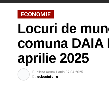
ECONOMIE
Locuri de munc
comuna DAIA 
aprilie 2025
Publicat
acum 1 an
în
07.04.2025
De
sebesinfo.ro