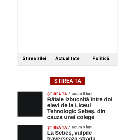
Ştirea zilei
Actualitate
Politică
ȘTIREA TA
acum 8 luni
ŞTIREA TA
Bătaie izbucnită între doi
elevi de la Liceul
Tehnologic Sebeș, din
cauza unei colege
acum 9 luni
ŞTIREA TA
La Sebeș, vulpile
traverseaza strada