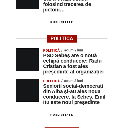
folosind trecerea de
pietoni…
PUBLICITATE
POLITICĂ
acum 2 luni
POLITICĂ
PSD Sebeș are o nouă
echipă conducere: Radu
Cristian a fost ales
președinte al organizației
acum 3 luni
POLITICĂ
Seniorii social-democrați
din Alba și-au ales noua
conducere, la Sebeș. Emil
Itu este noul președinte
PUBLICITATE