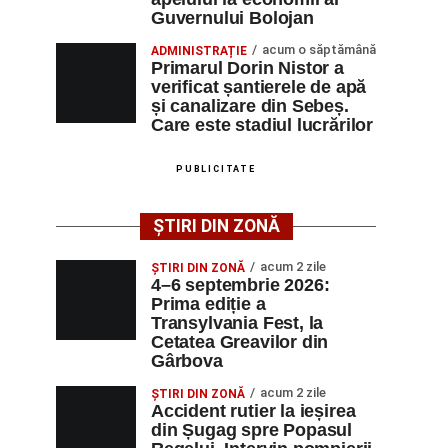
Guvernului Bolojan
acum o săptămână
ADMINISTRAȚIE
Primarul Dorin Nistor a
verificat șantierele de apă
și canalizare din Sebeș.
Care este stadiul lucrărilor
PUBLICITATE
ȘTIRI DIN ZONĂ
acum 2 zile
ȘTIRI DIN ZONĂ
4–6 septembrie 2026:
Prima ediție a
Transylvania Fest, la
Cetatea Greavilor din
Gârbova
acum 2 zile
ȘTIRI DIN ZONĂ
Accident rutier la ieșirea
din Șugag spre Popasul