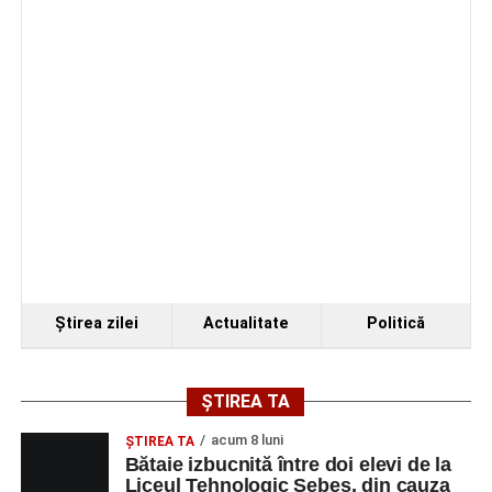
Primul concert din cadrul String Symphonic Camp
2026 a adus emoție și aplauze la Sebeș
Ştirea zilei
Actualitate
Politică
ȘTIREA TA
acum 8 luni
ŞTIREA TA
Bătaie izbucnită între doi elevi de la
Liceul Tehnologic Sebeș, din cauza