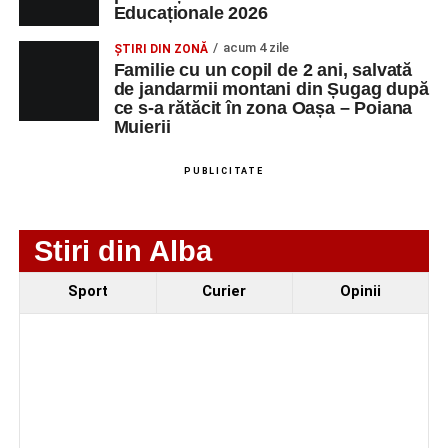
Educaționale 2026
Technology Srl
MASINI-UNELTE
CU COMANDA
acum 4 zile
ȘTIRI DIN ZONĂ
NUMERICA
Familie cu un copil de 2 ani, salvată
de jandarmii montani din Șugag după
ce s-a rătăcit în zona Oașa – Poiana
Muierii
Adaugă-ne ca sursă preferată
PUBLICITATE
Urmărește-ne pe Google News
Stiri din Alba
Ultimele știri din Sebeș
Sport
Curier
Opinii
Primăria Sebeș a decis să reducă intensitatea
iluminatului public pe timpul nopții, în contextul
apelului la economii al Guvernului Bolojan
Duminică, 23 august 2026, Râpa Roșie găzduiește
cea de-a III-a ediție a concursului „CicloAventurier
de Sebeș”