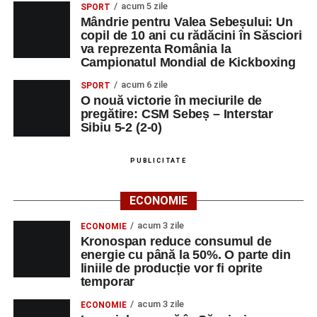
acum 5 zile
SPORT
Mândrie pentru Valea Sebeșului: Un
copil de 10 ani cu rădăcini în Săsciori
va reprezenta România la
Campionatul Mondial de Kickboxing
acum 6 zile
SPORT
O nouă victorie în meciurile de
pregătire: CSM Sebeș – Interstar
Sibiu 5-2 (2-0)
PUBLICITATE
ECONOMIE
acum 3 zile
ECONOMIE
Kronospan reduce consumul de
energie cu până la 50%. O parte din
liniile de producție vor fi oprite
temporar
acum 3 zile
ECONOMIE