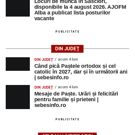
Locuri de muncă în Săsciori,
disponibile la 4 august 2026. AJOFM
Alba a publicat lista posturilor
vacante
PUBLICITATE
DIN JUDEȚ
acum 4 luni
DIN JUDEȚ
Când pică Paștele ortodox și cel
catolic în 2027, dar și în următorii ani
| sebesinfo.ro
acum 4 luni
DIN JUDEȚ
Mesaje de Paște. Urări și felicitări
pentru familie și prieteni |
sebesinfo.ro
PUBLICITATE