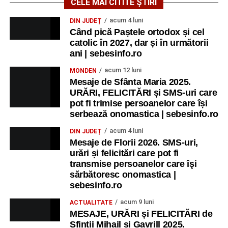
CELE MAI CITITE ȘTIRI
acum 4 luni
DIN JUDEȚ
Când pică Paștele ortodox și cel
catolic în 2027, dar și în următorii
ani | sebesinfo.ro
acum 12 luni
MONDEN
Mesaje de Sfânta Maria 2025.
URĂRI, FELICITĂRI și SMS-uri care
pot fi trimise persoanelor care își
serbează onomastica | sebesinfo.ro
acum 4 luni
DIN JUDEȚ
Mesaje de Florii 2026. SMS-uri,
urări și felicitări care pot fi
transmise persoanelor care îşi
sărbătoresc onomastica |
sebesinfo.ro
acum 9 luni
ACTUALITATE
MESAJE, URĂRI și FELICITĂRI de
Sfinții Mihail și Gavrill 2025.