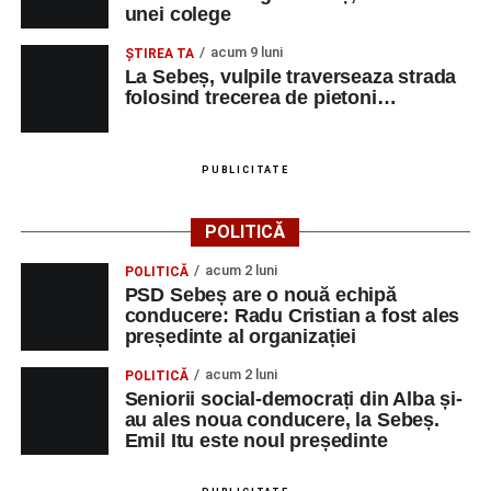
unei colege
acum 9 luni
ŞTIREA TA
La Sebeș, vulpile traverseaza strada
folosind trecerea de pietoni…
PUBLICITATE
POLITICĂ
acum 2 luni
POLITICĂ
PSD Sebeș are o nouă echipă
conducere: Radu Cristian a fost ales
președinte al organizației
acum 2 luni
POLITICĂ
Seniorii social-democrați din Alba și-
au ales noua conducere, la Sebeș.
Emil Itu este noul președinte