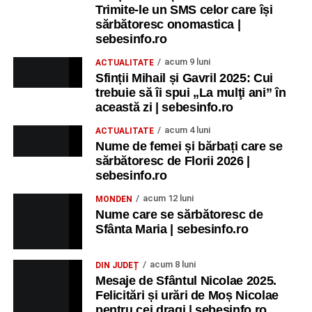
Trimite-le un SMS celor care își
sărbătoresc onomastica |
sebesinfo.ro
acum 9 luni
ACTUALITATE
Sfinții Mihail și Gavril 2025: Cui
trebuie să îi spui „La mulţi ani” în
această zi | sebesinfo.ro
acum 4 luni
ACTUALITATE
Nume de femei și bărbați care se
sărbătoresc de Florii 2026 |
sebesinfo.ro
acum 12 luni
MONDEN
Nume care se sărbătoresc de
Sfânta Maria | sebesinfo.ro
acum 8 luni
DIN JUDEȚ
Mesaje de Sfântul Nicolae 2025.
Felicitări și urări de Moș Nicolae
pentru cei dragi | sebesinfo.ro