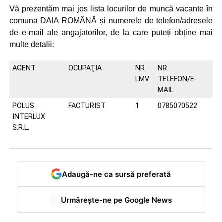
Vă prezentăm mai jos lista locurilor de muncă vacante în
comuna DAIA ROMÂNĂ și numerele de telefon/adresele
de e-mail ale angajatorilor, de la care puteți obține mai
multe detalii:
AGENT
OCUPAŢIA
NR.
NR.
LMV
TELEFON/E-
MAIL
POLUS
FACTURIST
1
0785070522
INTERLUX
S.R.L.
Adaugă-ne ca sursă preferată
Urmărește-ne pe Google News