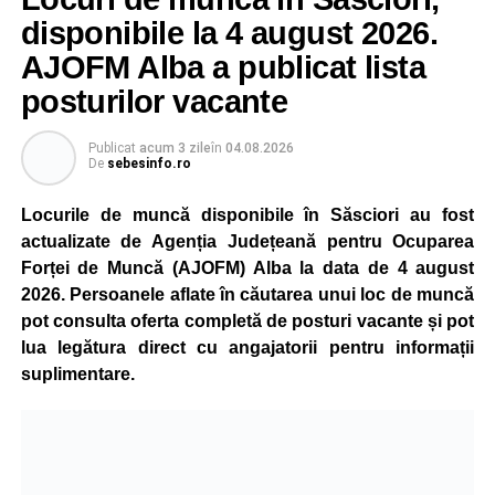
Reprezentanții Kronospan precizează că evoluția situației
disponibile la 4 august 2026.
este monitorizată permanent, iar activitatea va reveni la
AJOFM Alba a publicat lista
capacitate normală imediat ce condițiile vor permite.
posturilor vacante
Compania dă asigurări că oprirea temporară a unor linii
de producție nu va afecta livrările către clienți.
Publicat
acum 3 zile
în
04.08.2026
De
sebesinfo.ro
Kronospan se numără printre cei mai mari consumatori de
energie electrică din România. O parte din necesarul
Locurile de muncă disponibile în Săsciori au fost
energetic este acoperită prin producția proprie de energie,
actualizate de Agenția Județeană pentru Ocuparea
realizată cu ajutorul panourilor fotovoltaice și al unităților
Forței de Muncă (AJOFM) Alba la data de 4 august
de cogenerare.
2026. Persoanele aflate în căutarea unui loc de muncă
pot consulta oferta completă de posturi vacante și pot
Reprezentanții companiei afirmă că vor continua
lua legătura direct cu angajatorii pentru informații
colaborarea cu autoritățile și operatorii din domeniul
suplimentare.
energetic pentru a contribui la depășirea perioadei dificile
și la menținerea stabilității Sistemului Energetic Național.