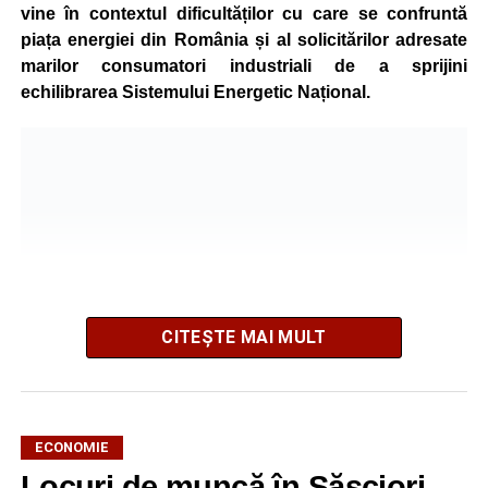
vine în contextul dificultăților cu care se confruntă
piața energiei din România și al solicitărilor adresate
marilor consumatori industriali de a sprijini
echilibrarea Sistemului Energetic Național.
CITEȘTE MAI MULT
ECONOMIE
Potrivit unui comunicat al companiei, măsura va fi aplicată
Locuri de muncă în Săsciori,
gradual, în funcție de necesitățile sistemului energetic.