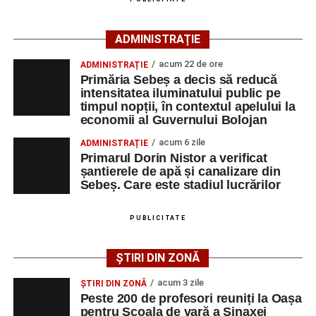
agenția teritorială de care aparține persoana aflată în
căutarea unui loc de muncă.
ADMINISTRAȚIE
Lista publicată de AJOFM Alba include, pe lângă
acum 22 de ore
ADMINISTRAȚIE
denumirea posturilor vacante din Săsciori, și datele de
Primăria Sebeș a decis să reducă
contact ale angajatorilor, precum numere de telefon și
intensitatea iluminatului public pe
timpul nopții, în contextul apelului la
adrese de e-mail, pentru ca persoanele interesate să
economii al Guvernului Bolojan
poată solicita detalii despre condițiile de angajare,
programul de lucru și procesul de recrutare.
acum 6 zile
ADMINISTRAȚIE
Primarul Dorin Nistor a verificat
șantierele de apă și canalizare din
Mai jos puteți consulta lista completă a locurilor de
Sebeș. Care este stadiul lucrărilor
muncă disponibile în comuna Săsciori la data de 4
august 2026, precum și datele de contact ale
PUBLICITATE
angajatorilor:
ȘTIRI DIN ZONĂ
AGENT
OCUPAŢIA
NR.
NR.
LMV
TELEFON/E-
acum 3 zile
ȘTIRI DIN ZONĂ
MAIL
Peste 200 de profesori reuniți la Oașa
pentru Școala de vară a Sinaxei
SC Maier
OPERATOR LA
1
0752826367