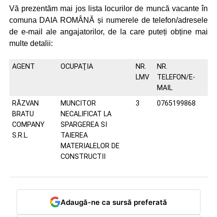
Vă prezentăm mai jos lista locurilor de muncă vacante în
comuna DAIA ROMÂNĂ și numerele de telefon/adresele
de e-mail ale angajatorilor, de la care puteți obține mai
multe detalii:
AGENT
OCUPAŢIA
NR.
NR.
LMV
TELEFON/E-
MAIL
RĂZVAN
MUNCITOR
3
0765199868
BRATU
NECALIFICAT LA
COMPANY
SPARGEREA SI
S.R.L.
TAIEREA
MATERIALELOR DE
CONSTRUCTII
Adaugă-ne ca sursă preferată