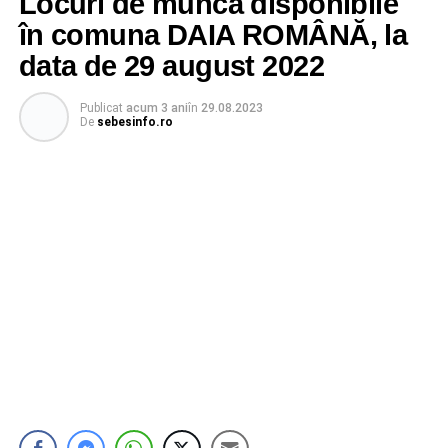
Locuri de muncă disponibile
în comuna DAIA ROMÂNĂ, la
data de 29 august 2022
Publicat
acum 3 ani
în
29.08.2023
De
sebesinfo.ro