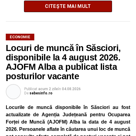
CITEȘTE MAI MULT
ECONOMIE
Potrivit unui comunicat al companiei, măsura va fi aplicată
Locuri de muncă în Săsciori,
gradual, în funcție de necesitățile sistemului energetic.
Reprezentanții Kronospan precizează că evoluția situației
disponibile la 4 august 2026.
este monitorizată permanent, iar activitatea va reveni la
AJOFM Alba a publicat lista
capacitate normală imediat ce condițiile vor permite.
posturilor vacante
Compania dă asigurări că oprirea temporară a unor linii
de producție nu va afecta livrările către clienți.
Publicat
acum 2 zile
în
04.08.2026
De
sebesinfo.ro
Kronospan se numără printre cei mai mari consumatori de
energie electrică din România. O parte din necesarul
Locurile de muncă disponibile în Săsciori au fost
energetic este acoperită prin producția proprie de energie,
actualizate de Agenția Județeană pentru Ocuparea
realizată cu ajutorul panourilor fotovoltaice și al unităților
Forței de Muncă (AJOFM) Alba la data de 4 august
de cogenerare.
2026. Persoanele aflate în căutarea unui loc de muncă