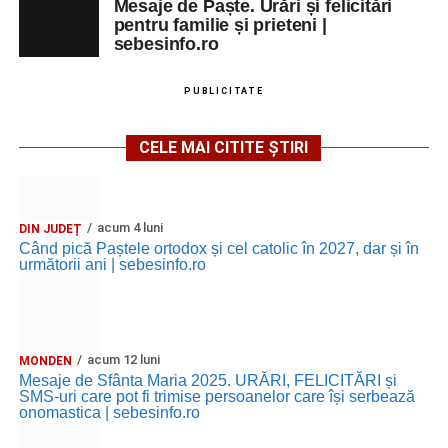
Mesaje de Paște. Urări și felicitări
pentru familie și prieteni |
sebesinfo.ro
PUBLICITATE
CELE MAI CITITE ȘTIRI
acum 4 luni
DIN JUDEȚ
Când pică Paștele ortodox și cel catolic în 2027, dar și în
următorii ani | sebesinfo.ro
acum 12 luni
MONDEN
Mesaje de Sfânta Maria 2025. URĂRI, FELICITĂRI și
SMS-uri care pot fi trimise persoanelor care își serbează
onomastica | sebesinfo.ro