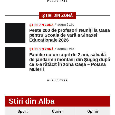
august 2026, precum și datele de contact ale
PUBLICITATE
angajatorilor:
ȘTIRI DIN ZONĂ
AGENT
OCUPAŢIA
NR.
NR.
acum 2 zile
LMV
TELEFON/E-
ȘTIRI DIN ZONĂ
Peste 200 de profesori reuniți la Oașa
MAIL
pentru Școala de vară a Sinaxei
SC Maier
OPERATOR LA
1
0752826367
Educaționale 2026
Technology Srl
MASINI-UNELTE
acum 3 zile
ȘTIRI DIN ZONĂ
CU COMANDA
Familie cu un copil de 2 ani, salvată
NUMERICA
de jandarmii montani din Șugag după
ce s-a rătăcit în zona Oașa – Poiana
Muierii
Adaugă-ne ca sursă preferată
PUBLICITATE
Urmărește-ne pe Google News
Stiri din Alba
Ultimele știri din Sebeș
Sport
Curier
Opinii