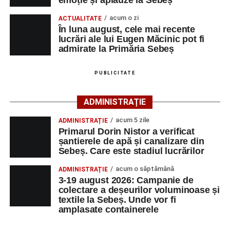
emoție și aplauze la Sebeș
cât și celor aflate la început de carieră.
autoturism s-a răsturnat, o persoană a avut nevoie
acum o zi
ACTUALITATE
de îngrijiri medicale
Cei interesați pot consulta toate locurile de muncă
În luna august, cele mai recente
lucrări ale lui Eugen Măcinic pot fi
disponibile accesând platforma oficială ANOFM,
admirate la Primăria Sebeș
selectând
AJOFM Alba
, apoi secțiunea
„Persoane fizice
– Locuri de muncă vacante”
. De asemenea, informații
PUBLICITATE
pot fi obținute direct de la sediul AJOFM Alba sau de la
agenția teritorială de care aparține persoana aflată în
căutarea unui loc de muncă.
ADMINISTRAȚIE
acum 5 zile
ADMINISTRAȚIE
Lista publicată de AJOFM Alba include, pe lângă
Primarul Dorin Nistor a verificat
denumirea posturilor vacante din Săsciori, și datele de
șantierele de apă și canalizare din
contact ale angajatorilor, precum numere de telefon și
Sebeș. Care este stadiul lucrărilor
adrese de e-mail, pentru ca persoanele interesate să
acum o săptămână
ADMINISTRAȚIE
poată solicita detalii despre condițiile de angajare,
3-19 august 2026: Campanie de
programul de lucru și procesul de recrutare.
colectare a deșeurilor voluminoase și
textile la Sebeș. Unde vor fi
Mai jos puteți consulta lista completă a locurilor de
amplasate containerele
muncă disponibile în comuna Săsciori la data de 4