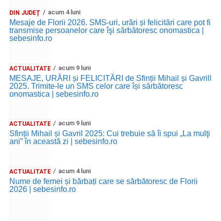
acum 4 luni
DIN JUDEȚ
Mesaje de Florii 2026. SMS-uri, urări și felicitări care pot fi
transmise persoanelor care îşi sărbătoresc onomastica |
sebesinfo.ro
acum 9 luni
ACTUALITATE
MESAJE, URĂRI și FELICITĂRI de Sfinții Mihail și Gavrill
2025. Trimite-le un SMS celor care își sărbătoresc
onomastica | sebesinfo.ro
acum 9 luni
ACTUALITATE
Sfinții Mihail și Gavril 2025: Cui trebuie să îi spui „La mulţi
ani” în această zi | sebesinfo.ro
acum 4 luni
ACTUALITATE
Nume de femei și bărbați care se sărbătoresc de Florii
2026 | sebesinfo.ro