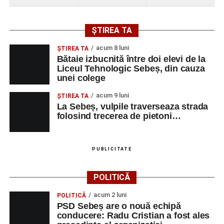
ȘTIREA TA
acum 8 luni
ŞTIREA TA
Bătaie izbucnită între doi elevi de la
Liceul Tehnologic Sebeș, din cauza
unei colege
acum 9 luni
ŞTIREA TA
La Sebeș, vulpile traverseaza strada
folosind trecerea de pietoni…
PUBLICITATE
POLITICĂ
acum 2 luni
POLITICĂ
PSD Sebeș are o nouă echipă
conducere: Radu Cristian a fost ales