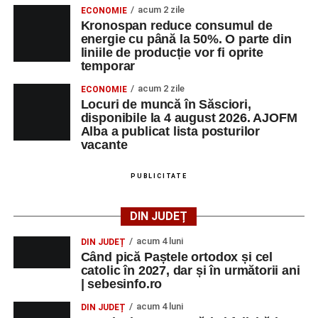
acum 2 zile
ECONOMIE
Kronospan reduce consumul de
energie cu până la 50%. O parte din
liniile de producție vor fi oprite
temporar
acum 2 zile
ECONOMIE
Locuri de muncă în Săsciori,
disponibile la 4 august 2026. AJOFM
Alba a publicat lista posturilor
vacante
PUBLICITATE
DIN JUDEȚ
acum 4 luni
DIN JUDEȚ
Când pică Paștele ortodox și cel
catolic în 2027, dar și în următorii ani
| sebesinfo.ro
acum 4 luni
DIN JUDEȚ