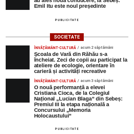
au ales noua conducere, la Sebeș.
Emil Itu este noul președinte
PUBLICITATE
SOCIETATE
acum 2 săptămâni
ÎNVĂȚĂMÂNT-CULTURĂ
Școala de Vară din Răhău s-a
încheiat. Zeci de copii au participat la
ateliere de ecologie, orientare în
carieră și activități recreative
acum 3 săptămâni
ÎNVĂȚĂMÂNT-CULTURĂ
O nouă performanță a elevei
Cristiana Cioca, de la Colegiul
Național „Lucian Blaga” din Sebeș:
Premiul III la etapa națională a
Concursului „Memoria
Holocaustului”
PUBLICITATE