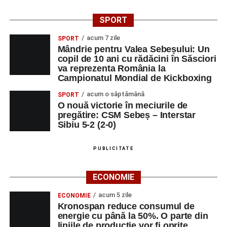
SPORT
acum 7 zile
SPORT
Mândrie pentru Valea Sebeșului: Un
copil de 10 ani cu rădăcini în Săsciori
va reprezenta România la
Campionatul Mondial de Kickboxing
acum o săptămână
SPORT
O nouă victorie în meciurile de
pregătire: CSM Sebeș – Interstar
Sibiu 5-2 (2-0)
PUBLICITATE
ECONOMIE
acum 5 zile
ECONOMIE
Kronospan reduce consumul de
energie cu până la 50%. O parte din
liniile de producție vor fi oprite