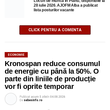
Locuri de muncă în Pianu, disponibile la
28 iulie 2026. AJOFM Alba a publicat
lista posturilor vacante
CLICK PENTRU A COMENTA
ECONOMIE
Kronospan reduce consumul
de energie cu până la 50%. O
parte din liniile de producție
vor fi oprite temporar
Publicat
acum 5 zile
în
04.08.2026
De
sebesinfo.ro