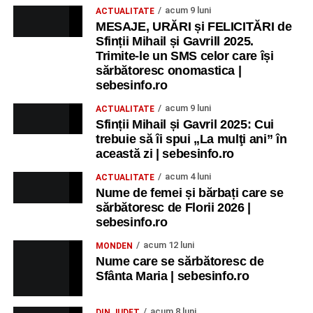
acum 9 luni
ACTUALITATE
MESAJE, URĂRI și FELICITĂRI de
Sfinții Mihail și Gavrill 2025.
Trimite-le un SMS celor care își
sărbătoresc onomastica |
sebesinfo.ro
acum 9 luni
ACTUALITATE
Sfinții Mihail și Gavril 2025: Cui
trebuie să îi spui „La mulţi ani” în
această zi | sebesinfo.ro
acum 4 luni
ACTUALITATE
Nume de femei și bărbați care se
sărbătoresc de Florii 2026 |
sebesinfo.ro
acum 12 luni
MONDEN
Nume care se sărbătoresc de
Sfânta Maria | sebesinfo.ro
acum 8 luni
DIN JUDEȚ