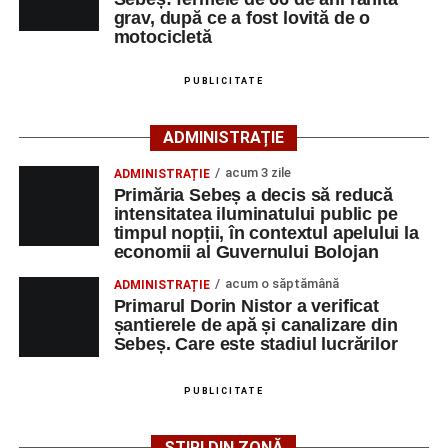
selectând
AJOFM Alba
, apoi secțiunea
„Persoane fizice
grav, după ce a fost lovită de o
– Locuri de muncă vacante”
. De asemenea, informații
motocicletă
pot fi obținute direct de la sediul AJOFM Alba sau de la
agenția teritorială de care aparține persoana aflată în
PUBLICITATE
căutarea unui loc de muncă.
ADMINISTRAȚIE
Lista publicată de AJOFM Alba include, pe lângă
denumirea posturilor vacante din Săsciori, și datele de
acum 3 zile
ADMINISTRAȚIE
Primăria Sebeș a decis să reducă
contact ale angajatorilor, precum numere de telefon și
intensitatea iluminatului public pe
adrese de e-mail, pentru ca persoanele interesate să
timpul nopții, în contextul apelului la
poată solicita detalii despre condițiile de angajare,
economii al Guvernului Bolojan
programul de lucru și procesul de recrutare.
acum o săptămână
ADMINISTRAȚIE
Primarul Dorin Nistor a verificat
Mai jos puteți consulta lista completă a locurilor de
șantierele de apă și canalizare din
muncă disponibile în comuna Săsciori la data de 4
Sebeș. Care este stadiul lucrărilor
august 2026, precum și datele de contact ale
angajatorilor:
PUBLICITATE
AGENT
OCUPAŢIA
NR.
NR.
ȘTIRI DIN ZONĂ