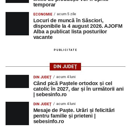
temporar
acum 5 zile
ECONOMIE
Locuri de muncă în Săsciori,
disponibile la 4 august 2026. AJOFM
Alba a publicat lista posturilor
vacante
PUBLICITATE
DIN JUDEȚ
acum 4 luni
DIN JUDEȚ
Când pică Paștele ortodox și cel
catolic în 2027, dar și în următorii ani
| sebesinfo.ro
acum 4 luni
DIN JUDEȚ
Mesaje de Paște. Urări și felicitări
pentru familie și prieteni |
sebesinfo.ro