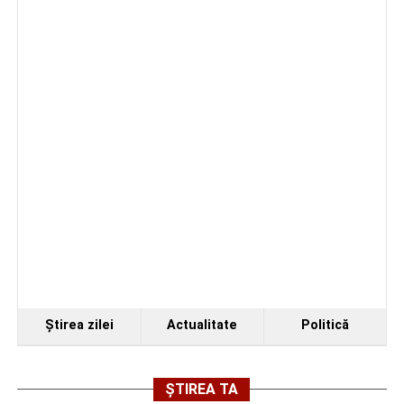
Accident pe strada Dorobanți din Sebeș: fermeie
de 66 de ani rănită grav, după ce a fost lovită de o
motocicletă
4–6 septembrie 2026: Prima ediție a Transylvania
Fest, la Cetatea Greavilor din Gârbova
Ştirea zilei
Actualitate
Politică
ȘTIREA TA