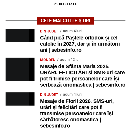
PUBLICITATE
CELE MAI CITITE ȘTIRI
acum 4 luni
DIN JUDEȚ
Când pică Paștele ortodox și cel
catolic în 2027, dar și în următorii
ani | sebesinfo.ro
acum 12 luni
MONDEN
Mesaje de Sfânta Maria 2025.
URĂRI, FELICITĂRI și SMS-uri care
pot fi trimise persoanelor care își
serbează onomastica | sebesinfo.ro
acum 4 luni
DIN JUDEȚ
Mesaje de Florii 2026. SMS-uri,
urări și felicitări care pot fi
transmise persoanelor care îşi
sărbătoresc onomastica |
sebesinfo.ro