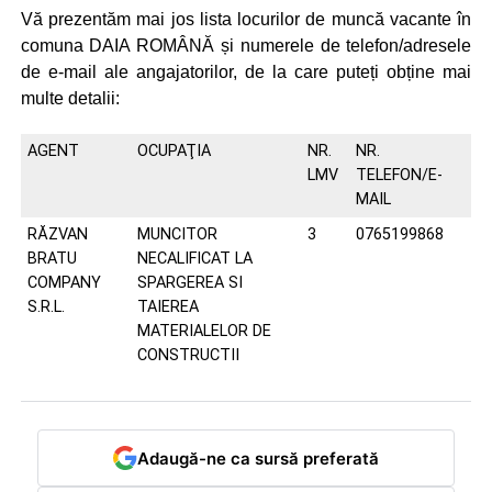
Vă prezentăm mai jos lista locurilor de muncă vacante în
comuna DAIA ROMÂNĂ și numerele de telefon/adresele
de e-mail ale angajatorilor, de la care puteți obține mai
multe detalii:
AGENT
OCUPAŢIA
NR.
NR.
LMV
TELEFON/E-
MAIL
RĂZVAN
MUNCITOR
3
0765199868
BRATU
NECALIFICAT LA
COMPANY
SPARGEREA SI
S.R.L.
TAIEREA
MATERIALELOR DE
CONSTRUCTII
Adaugă-ne ca sursă preferată