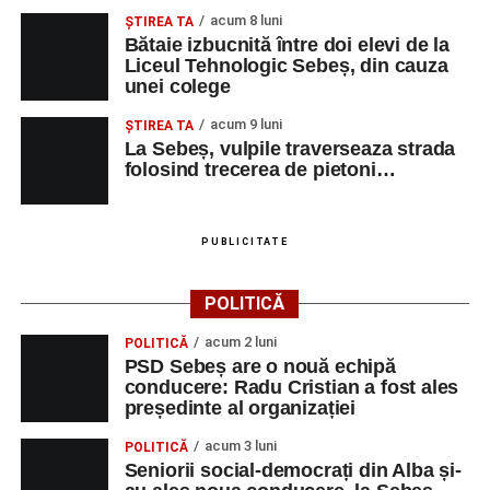
acum 8 luni
ŞTIREA TA
Bătaie izbucnită între doi elevi de la
Liceul Tehnologic Sebeș, din cauza
unei colege
acum 9 luni
ŞTIREA TA
La Sebeș, vulpile traverseaza strada
folosind trecerea de pietoni…
PUBLICITATE
POLITICĂ
acum 2 luni
POLITICĂ
PSD Sebeș are o nouă echipă
conducere: Radu Cristian a fost ales
președinte al organizației
acum 3 luni
POLITICĂ
Seniorii social-democrați din Alba și-