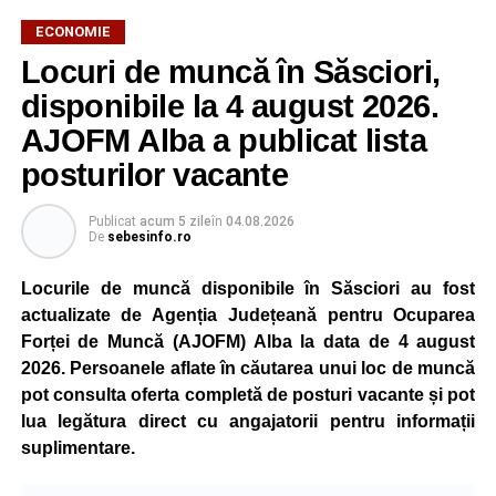
ECONOMIE
Potrivit unui comunicat al companiei, măsura va fi aplicată
Locuri de muncă în Săsciori,
gradual, în funcție de necesitățile sistemului energetic.
Reprezentanții Kronospan precizează că evoluția situației
disponibile la 4 august 2026.
este monitorizată permanent, iar activitatea va reveni la
AJOFM Alba a publicat lista
capacitate normală imediat ce condițiile vor permite.
posturilor vacante
Compania dă asigurări că oprirea temporară a unor linii
de producție nu va afecta livrările către clienți.
Publicat
acum 5 zile
în
04.08.2026
De
sebesinfo.ro
Kronospan se numără printre cei mai mari consumatori de
energie electrică din România. O parte din necesarul
Locurile de muncă disponibile în Săsciori au fost
energetic este acoperită prin producția proprie de energie,
actualizate de Agenția Județeană pentru Ocuparea
realizată cu ajutorul panourilor fotovoltaice și al unităților
Forței de Muncă (AJOFM) Alba la data de 4 august
de cogenerare.
2026. Persoanele aflate în căutarea unui loc de muncă
pot consulta oferta completă de posturi vacante și pot
Reprezentanții companiei afirmă că vor continua
lua legătura direct cu angajatorii pentru informații
colaborarea cu autoritățile și operatorii din domeniul
suplimentare.
energetic pentru a contribui la depășirea perioadei dificile
și la menținerea stabilității Sistemului Energetic Național.