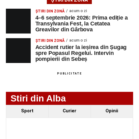
LMV
TELEFON/E-
MAIL
acum o zi
ȘTIRI DIN ZONĂ
4–6 septembrie 2026: Prima ediție a
SC Maier
OPERATOR LA
1
0752826367
Transylvania Fest, la Cetatea
Technology Srl
MASINI-UNELTE
Greavilor din Gârbova
CU COMANDA
NUMERICA
acum o zi
ȘTIRI DIN ZONĂ
Accident rutier la ieșirea din Șugag
spre Popasul Regelui. Intervin
pompierii din Sebeș
Adaugă-ne ca sursă preferată
PUBLICITATE
Urmărește-ne pe Google News
Stiri din Alba
Ultimele știri din Sebeș
Sport
Curier
Opinii
Femeie de 66 de ani, transportată în stare gravă la
spital după ce a fost lovită de o motocicletă pe
strada Dorobanți din Sebeș