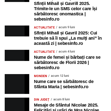
Sfinții Mihail și Gavrill 2025.
Trimite-le un SMS celor care își
sărbătoresc onomastica |
sebesinfo.ro
acum 9 luni
ACTUALITATE
Sfinții Mihail și Gavril 2025: Cui
trebuie să îi spui „La mulţi ani” în
această zi | sebesinfo.ro
acum 4 luni
ACTUALITATE
Nume de femei și bărbați care se
sărbătoresc de Florii 2026 |
sebesinfo.ro
acum 12 luni
MONDEN
Nume care se sărbătoresc de
Sfânta Maria | sebesinfo.ro
acum 8 luni
DIN JUDEȚ
Mesaje de Sfântul Nicolae 2025.
Felicitări și urări de Moș Nicolae