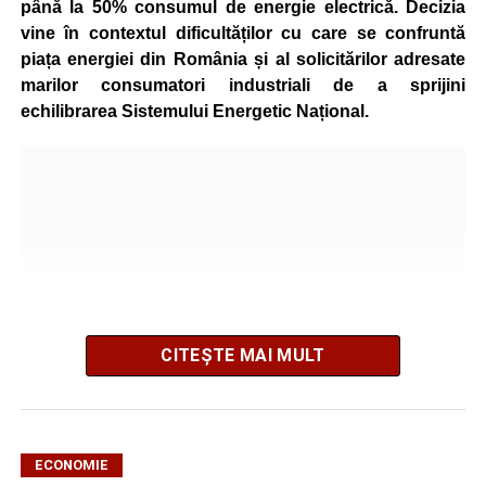
până la 50% consumul de energie electrică. Decizia
vine în contextul dificultăților cu care se confruntă
piața energiei din România și al solicitărilor adresate
marilor consumatori industriali de a sprijini
echilibrarea Sistemului Energetic Național.
CITEȘTE MAI MULT
ECONOMIE
Potrivit unui comunicat al companiei, măsura va fi aplicată