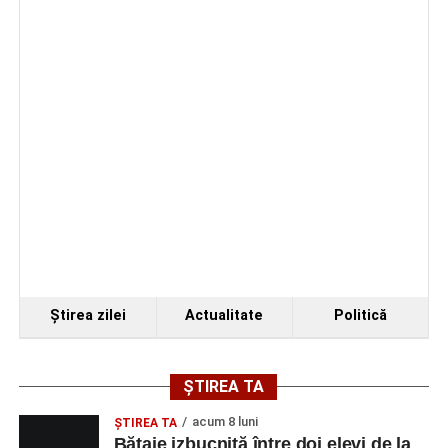
produs pe strada Dorobanți din Sebeș
Ştirea zilei
Actualitate
Politică
ȘTIREA TA
acum 8 luni
ŞTIREA TA
Bătaie izbucnită între doi elevi de la