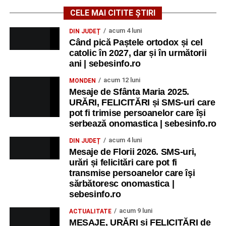
CELE MAI CITITE ȘTIRI
acum 4 luni
DIN JUDEȚ
Când pică Paștele ortodox și cel
catolic în 2027, dar și în următorii
ani | sebesinfo.ro
acum 12 luni
MONDEN
Mesaje de Sfânta Maria 2025.
URĂRI, FELICITĂRI și SMS-uri care
pot fi trimise persoanelor care își
serbează onomastica | sebesinfo.ro
acum 4 luni
DIN JUDEȚ
Mesaje de Florii 2026. SMS-uri,
urări și felicitări care pot fi
transmise persoanelor care îşi
sărbătoresc onomastica |
sebesinfo.ro
acum 9 luni
ACTUALITATE
MESAJE, URĂRI și FELICITĂRI de