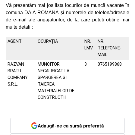
Vă prezentăm mai jos lista locurilor de muncă vacante în
comuna DAIA ROMÂNĂ și numerele de telefon/adresele
de e-mail ale angajatorilor, de la care puteți obține mai
multe detalii:
AGENT
OCUPAŢIA
NR.
NR.
LMV
TELEFON/E-
MAIL
RĂZVAN
MUNCITOR
3
0765199868
BRATU
NECALIFICAT LA
COMPANY
SPARGEREA SI
S.R.L.
TAIEREA
MATERIALELOR DE
CONSTRUCTII
Adaugă-ne ca sursă preferată