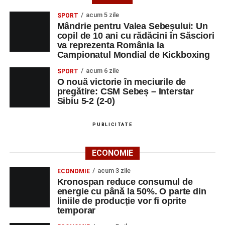
acum 5 zile
SPORT
Mândrie pentru Valea Sebeșului: Un
copil de 10 ani cu rădăcini în Săsciori
va reprezenta România la
Campionatul Mondial de Kickboxing
acum 6 zile
SPORT
O nouă victorie în meciurile de
pregătire: CSM Sebeș – Interstar
Sibiu 5-2 (2-0)
PUBLICITATE
ECONOMIE
acum 3 zile
ECONOMIE
Kronospan reduce consumul de
energie cu până la 50%. O parte din
liniile de producție vor fi oprite
temporar