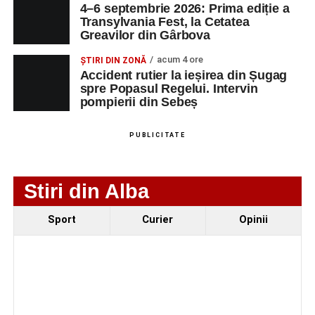
4–6 septembrie 2026: Prima ediție a
SC Maier
OPERATOR LA
1
0752826367
Transylvania Fest, la Cetatea
Technology Srl
MASINI-UNELTE
Greavilor din Gârbova
CU COMANDA
NUMERICA
acum 4 ore
ȘTIRI DIN ZONĂ
Accident rutier la ieșirea din Șugag
spre Popasul Regelui. Intervin
pompierii din Sebeș
Adaugă-ne ca sursă preferată
PUBLICITATE
Urmărește-ne pe Google News
Stiri din Alba
Ultimele știri din Sebeș
Sport
Curier
Opinii
4–6 septembrie 2026: Prima ediție a Transylvania
Fest, la Cetatea Greavilor din Gârbova
Accident rutier la ieșirea din Șugag spre Popasul
Regelui. Intervin pompierii din Sebeș
Biciclist de 70 de ani, rănit într-un accident rutier