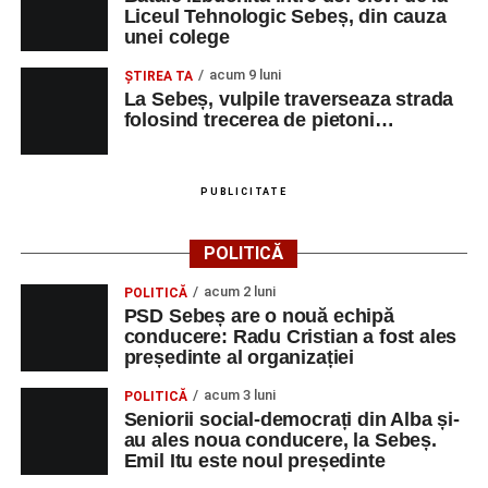
Liceul Tehnologic Sebeș, din cauza
unei colege
acum 9 luni
ŞTIREA TA
La Sebeș, vulpile traverseaza strada
folosind trecerea de pietoni…
PUBLICITATE
POLITICĂ
acum 2 luni
POLITICĂ
PSD Sebeș are o nouă echipă
conducere: Radu Cristian a fost ales
președinte al organizației
acum 3 luni
POLITICĂ
Seniorii social-democrați din Alba și-
au ales noua conducere, la Sebeș.
Emil Itu este noul președinte