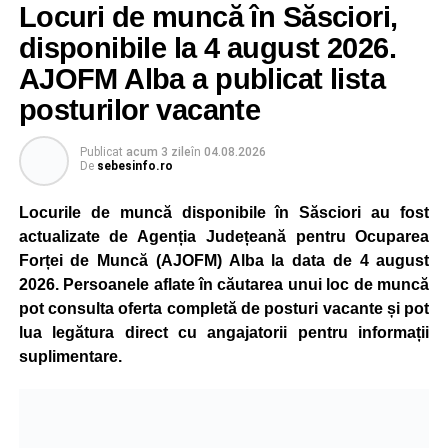
Locuri de muncă în Săsciori,
gradual, în funcție de necesitățile sistemului energetic.
Reprezentanții Kronospan precizează că evoluția situației
disponibile la 4 august 2026.
este monitorizată permanent, iar activitatea va reveni la
AJOFM Alba a publicat lista
capacitate normală imediat ce condițiile vor permite.
posturilor vacante
Compania dă asigurări că oprirea temporară a unor linii
de producție nu va afecta livrările către clienți.
Publicat
acum 3 zile
în
04.08.2026
De
sebesinfo.ro
Kronospan se numără printre cei mai mari consumatori de
energie electrică din România. O parte din necesarul
Locurile de muncă disponibile în Săsciori au fost
energetic este acoperită prin producția proprie de energie,
actualizate de Agenția Județeană pentru Ocuparea
realizată cu ajutorul panourilor fotovoltaice și al unităților
Forței de Muncă (AJOFM) Alba la data de 4 august
de cogenerare.
2026. Persoanele aflate în căutarea unui loc de muncă
pot consulta oferta completă de posturi vacante și pot
Reprezentanții companiei afirmă că vor continua
lua legătura direct cu angajatorii pentru informații
colaborarea cu autoritățile și operatorii din domeniul
suplimentare.
energetic pentru a contribui la depășirea perioadei dificile
și la menținerea stabilității Sistemului Energetic Național.