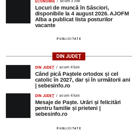
acum 3 zile
ECONOMIE
Locuri de muncă în Săsciori,
disponibile la 4 august 2026. AJOFM
Alba a publicat lista posturilor
vacante
PUBLICITATE
DIN JUDEȚ
acum 4 luni
DIN JUDEȚ
Când pică Paștele ortodox și cel
catolic în 2027, dar și în următorii ani
| sebesinfo.ro
acum 4 luni
DIN JUDEȚ
Mesaje de Paște. Urări și felicitări
pentru familie și prieteni |
sebesinfo.ro
PUBLICITATE